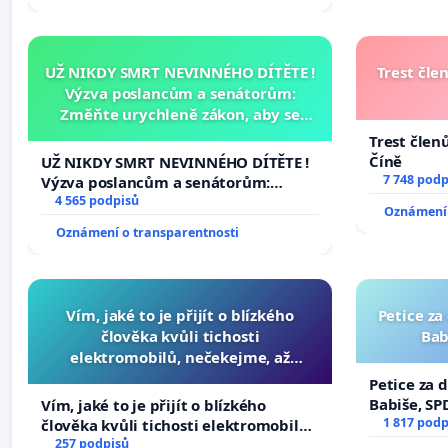
žaloby na prezidenta republiky
UŽ NIKDY SMRT NEVINNÉHO DÍTĚTE !
Trest čle
Výzva poslancům a senátorům:
Změňte urychleně zákon, aby se
tragédie malé Viktorky už nemohla
Trest člen
opakovat!
Číně
UŽ NIKDY SMRT NEVINNÉHO DÍTĚTE !
7 748 podp
Výzva poslancům a senátorům:
Změňte urychleně zákon, aby se
4 565 podpisů
Oznámení 
tragédie malé Viktorky už nemohla
Oznámení o transparentnosti
opakovat!
Vím, jaké to je přijít o blízkého
Petice za
člověka kvůli tichosti
Bab
elektromobilů, nečekejme, až
přibydou další, zaveďme slyšitelná
Petice za 
auta!
Babiše, SP
Vím, jaké to je přijít o blízkého
1 817 podp
člověka kvůli tichosti elektromobilů,
nečekejme, až přibydou další,
257 podpisů