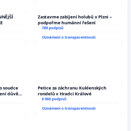
NNĚJŠÍ
Zastavme zabíjení holubů v Plzni –
ŽE
podpořme humánní řešení
789 podpisů
Oznámení o transparentnosti
ho soudce
Petice za záchranu Kuklenských
žení důvěry
rondelů v Hradci Králové
6 960 podpisů
Oznámení o transparentnosti