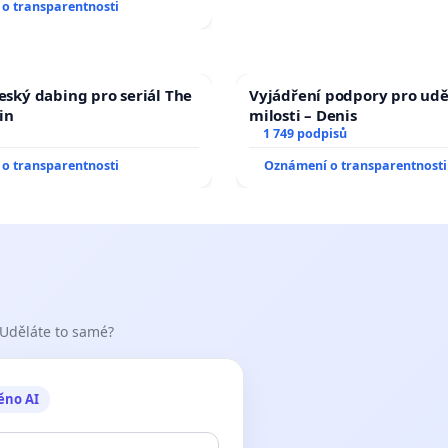
o transparentnosti
český dabing pro seriál The
Vyjádření podpory pro udě
in
milosti – Denis
1 749 podpisů
o transparentnosti
Oznámení o transparentnosti
 Uděláte to samé?
ěno AI