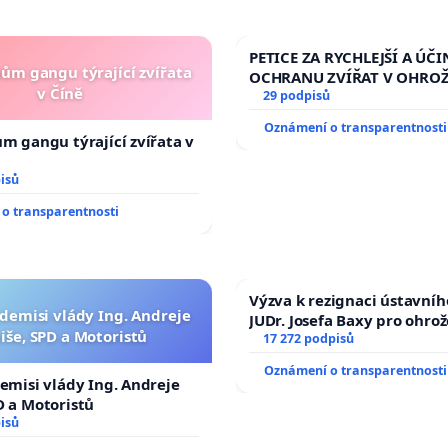
PETICE ZA RYCHLEJŠÍ A ÚČI
nům gangu týrající zvířata
OCHRANU ZVÍŘAT V OHRO
v Číně
29 podpisů
Oznámení o transparentnosti
ům gangu týrající zvířata v
isů
o transparentnosti
Výzva k rezignaci ústavní
 demisi vlády Ing. Andreje
JUDr. Josefa Baxy pro ohro
iše, SPD a Motoristů
ve spravedlivý proces
17 272 podpisů
Oznámení o transparentnosti
demisi vlády Ing. Andreje
D a Motoristů
isů