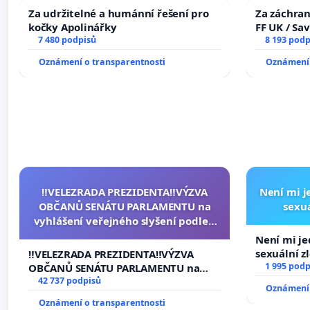
Za udržitelné a humánní řešení pro
Za záchran
kočky Apolinářky
FF UK / Sa
7 480 podpisů
the Faculty
8 193 podp
University
Oznámení o transparentnosti
Oznámení 
‼️VELEZRADA PREZIDENTA‼️VÝZVA
Není mi je
OBČANŮ SENÁTU PARLAMENTU na
sexuá
vyhlášení veřejného slyšení podle §
144 jednacího řádu Senátu k návrhu
Není mi jed
na přijetí usnesení k podání ústavní
sexuální z
‼️VELEZRADA PREZIDENTA‼️VÝZVA
žaloby na prezidenta republiky
1 995 podp
OBČANŮ SENÁTU PARLAMENTU na
vyhlášení veřejného slyšení podle §
42 737 podpisů
Oznámení 
144 jednacího řádu Senátu k návrhu
Oznámení o transparentnosti
na přijetí usnesení k podání ústavní