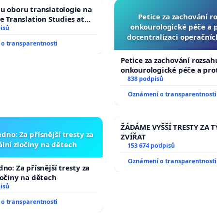
u oboru translatologie na
Petice za zachování r
ve Translation Studies at
onkourologické péče a pr
 of Arts, Charles
isů
docentralizaci operační
o transparentnosti
Petice za zachování rozsah
onkourologické péče a prot
docentralizaci operačních
838 podpisů
Oznámení o transparentnosti
ŽÁDÁME VYŠŠÍ TRESTY ZA 
dno: Za přísnější tresty za
ZVÍŘAT
lní zločiny na dětech
153 674 podpisů
Oznámení o transparentnosti
no: Za přísnější tresty za
ločiny na dětech
isů
o transparentnosti