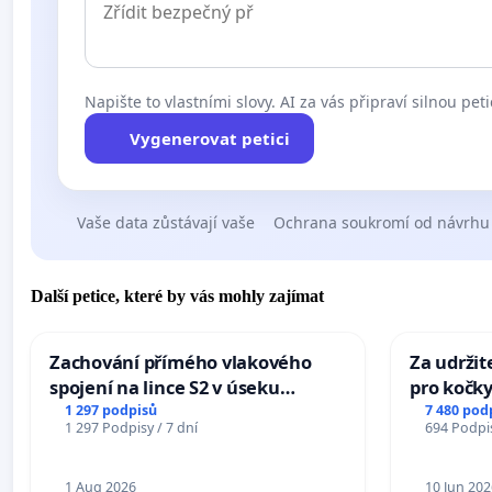
Napište to vlastními slovy. AI za vás připraví silnou peti
Vygenerovat petici
Vaše data zůstávají vaše
Ochrana soukromí od návrhu
Další petice, které by vás mohly zajímat
Zachování přímého vlakového
Za udržit
spojení na lince S2 v úseku
pro kočky
Ostrava – Bohumín – Karviná –
1 297 podpisů
7 480 pod
1 297 Podpisy / 7 dní
694 Podpis
Mosty u Jablunkova
1 Aug 2026
10 Jun 202