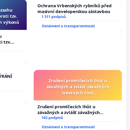
Ochrana Vrbenských rybníků před
ozsahu
masivní developerskou zástavbou
oti tzv.
1 311 podpisů
ch výkonů
Oznámení o transparentnosti
u
i tzv.
 výkonů
TÝRÁNÍ
Zrušení promlčecích lhůt u
závažných a zvlášť závažných
trestných činů
Zrušení promlčecích lhůt u
závažných a zvlášť závažných
trestných činů
162 podpisů
Oznámení o transparentnosti