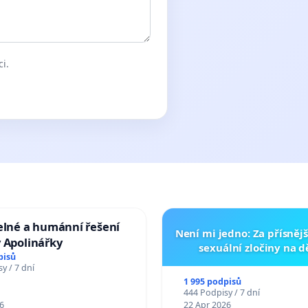
ci.
elné a humánní řešení
Není mi jedno: Za přísnějš
 Apolinářky
sexuální zločiny na 
pisů
y / 7 dní
1 995 podpisů
444 Podpisy / 7 dní
6
22 Apr 2026