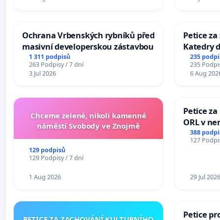
Ochrana Vrbenských rybníků před
Petice za
masivní developerskou zástavbou
Katedry d
1 311 podpisů
235 podpi
263 Podpisy / 7 dní
235 Podpis
3 Jul 2026
6 Aug 202
Petice za
Chceme zelené, nikoli kamenné
ORL v nem
náměstí Svobody ve Znojmě
Hradec
388 podpi
127 Podpis
129 podpisů
129 Podpisy / 7 dní
1 Aug 2026
29 Jul 202
Petice pr
PETICE ZA ZACHOVÁNÍ KULTURNÍHO