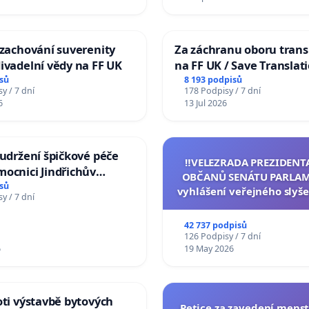
 zachování suverenity
Za záchranu oboru trans
ivadelní vědy na FF UK
na FF UK / Save Translat
Studies at the Faculty of 
sů
8 193 podpisů
y / 7 dní
178 Podpisy / 7 dní
Charles University
6
13 Jul 2026
 udržení špičkové péče
‼️VELEZRADA PREZIDENT
ocnici Jindřichův
OBČANŮ SENÁTU PARLAM
sů
vyhlášení veřejného slyše
y / 7 dní
144 jednacího řádu Senát
na přijetí usnesení k podá
42 737 podpisů
žaloby na prezidenta r
126 Podpisy / 7 dní
6
19 May 2026
oti výstavbě bytových
Petice za zavedení mens