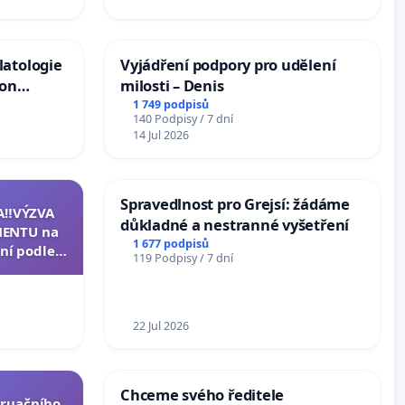
latologie
Vyjádření podpory pro udělení
ion
milosti – Denis
Arts,
1 749 podpisů
140 Podpisy / 7 dní
14 Jul 2026
Spravedlnost pro Grejsí: žádáme
A‼️VÝZVA
důkladné a nestranné vyšetření
ENTU na
1 677 podpisů
ní podle §
119 Podpisy / 7 dní
u k návrhu
ní ústavní
epubliky
22 Jul 2026
Chceme svého ředitele
truačního