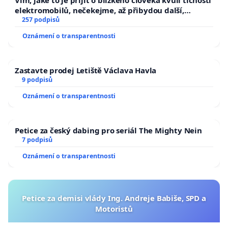
Vím, jaké to je přijít o blízkého člověka kvůli tichosti
elektromobilů, nečekejme, až přibydou další,
zaveďme slyšitelná auta!
257 podpisů
Oznámení o transparentnosti
Zastavte prodej Letiště Václava Havla
9 podpisů
Oznámení o transparentnosti
Petice za český dabing pro seriál The Mighty Nein
7 podpisů
Oznámení o transparentnosti
Petice za demisi vlády Ing. Andreje Babiše, SPD a
Motoristů