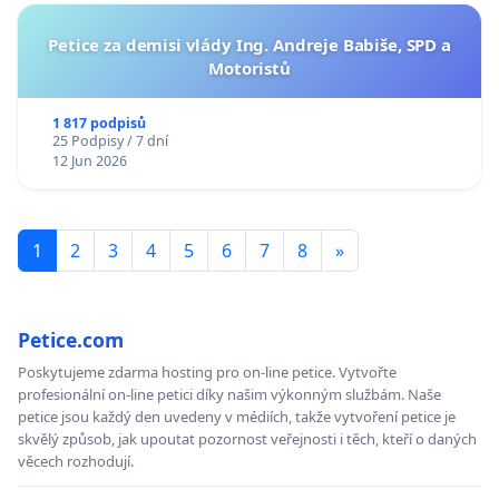
Petice za demisi vlády Ing. Andreje Babiše, SPD a
Motoristů
1 817 podpisů
25 Podpisy / 7 dní
12 Jun 2026
1
2
3
4
5
6
7
8
»
Petice.com
Poskytujeme zdarma hosting pro on-line petice. Vytvořte
profesionální on-line petici díky našim výkonným službám. Naše
petice jsou každý den uvedeny v médiích, takže vytvoření petice je
skvělý způsob, jak upoutat pozornost veřejnosti i těch, kteří o daných
věcech rozhodují.