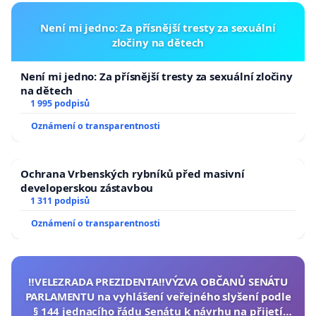
Není mi jedno: Za přísnější tresty za sexuální
zločiny na dětech
Není mi jedno: Za přísnější tresty za sexuální zločiny
na dětech
1 995 podpisů
Oznámení o transparentnosti
Ochrana Vrbenských rybníků před masivní
developerskou zástavbou
1 311 podpisů
Oznámení o transparentnosti
‼️VELEZRADA PREZIDENTA‼️VÝZVA OBČANŮ SENÁTU
PARLAMENTU na vyhlášení veřejného slyšení podle
§ 144 jednacího řádu Senátu k návrhu na přijetí