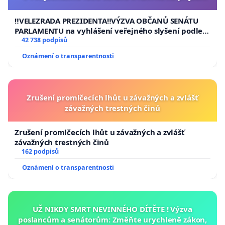
usnesení k podání ústavní žaloby na prezidenta
republiky
‼️VELEZRADA PREZIDENTA‼️VÝZVA OBČANŮ SENÁTU
PARLAMENTU na vyhlášení veřejného slyšení podle §
144 jednacího řádu Senátu k návrhu na přijetí
42 738 podpisů
usnesení k podání ústavní žaloby na prezidenta
Oznámení o transparentnosti
republiky
Zrušení promlčecích lhůt u závažných a zvlášť
závažných trestných činů
Zrušení promlčecích lhůt u závažných a zvlášť
závažných trestných činů
162 podpisů
Oznámení o transparentnosti
UŽ NIKDY SMRT NEVINNÉHO DÍTĚTE ! Výzva
poslancům a senátorům: Změňte urychleně zákon,