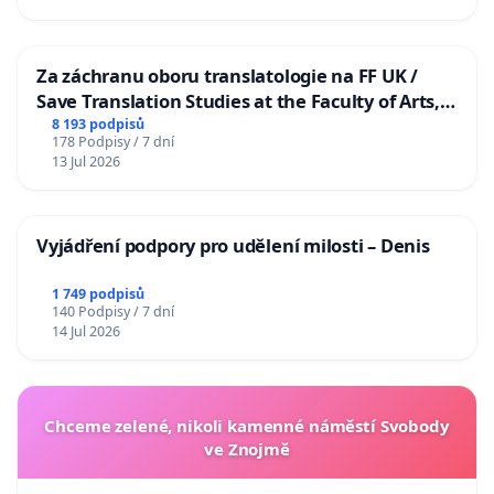
Za záchranu oboru translatologie na FF UK /
Save Translation Studies at the Faculty of Arts,
Charles University
8 193 podpisů
178 Podpisy / 7 dní
13 Jul 2026
Vyjádření podpory pro udělení milosti – Denis
1 749 podpisů
140 Podpisy / 7 dní
14 Jul 2026
Chceme zelené, nikoli kamenné náměstí Svobody
ve Znojmě