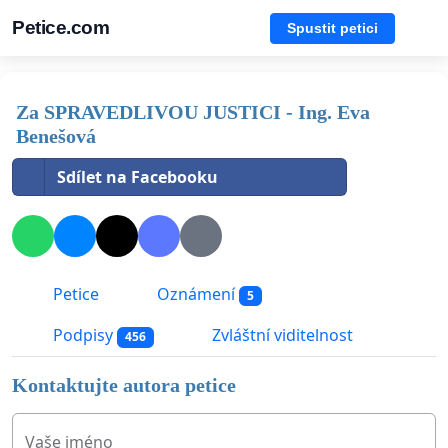
Petice.com
Spustit petici
Za SPRAVEDLIVOU JUSTICI - Ing. Eva
Benešová
Sdílet na Facebooku
Petice
Oznámení
5
Podpisy
Zvláštní viditelnost
456
Kontaktujte autora petice
Vaše jméno