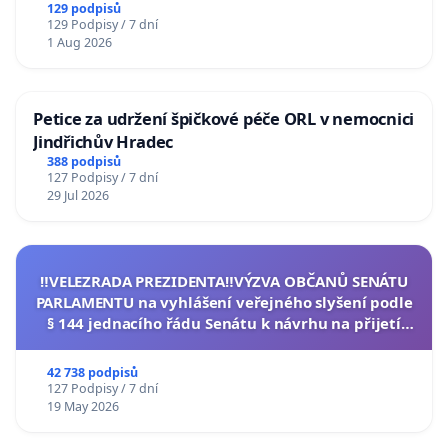
129 podpisů
129 Podpisy / 7 dní
1 Aug 2026
Petice za udržení špičkové péče ORL v nemocnici
Jindřichův Hradec
388 podpisů
127 Podpisy / 7 dní
29 Jul 2026
‼️VELEZRADA PREZIDENTA‼️VÝZVA OBČANŮ SENÁTU
PARLAMENTU na vyhlášení veřejného slyšení podle
§ 144 jednacího řádu Senátu k návrhu na přijetí
usnesení k podání ústavní žaloby na prezidenta
republiky
42 738 podpisů
127 Podpisy / 7 dní
19 May 2026