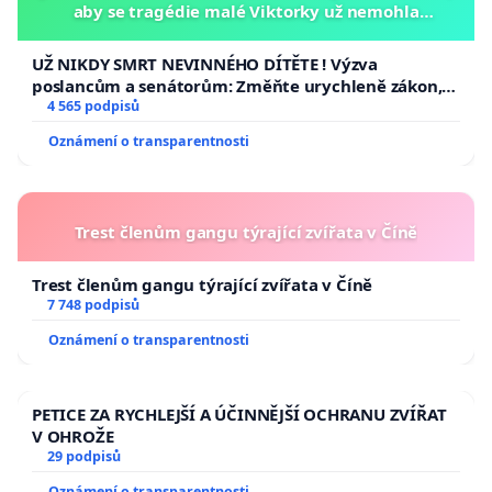
aby se tragédie malé Viktorky už nemohla
opakovat!
UŽ NIKDY SMRT NEVINNÉHO DÍTĚTE ! Výzva
poslancům a senátorům: Změňte urychleně zákon,
aby se tragédie malé Viktorky už nemohla opakovat!
4 565 podpisů
Oznámení o transparentnosti
Trest členům gangu týrající zvířata v Číně
Trest členům gangu týrající zvířata v Číně
7 748 podpisů
Oznámení o transparentnosti
PETICE ZA RYCHLEJŠÍ A ÚČINNĚJŠÍ OCHRANU ZVÍŘAT
V OHROŽE
29 podpisů
Oznámení o transparentnosti