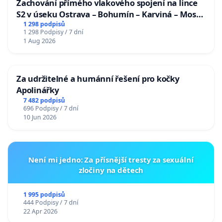
Zachování přímého vlakového spojení na lince
S2 v úseku Ostrava – Bohumín – Karviná – Mosty
u Jablunkova
1 298 podpisů
1 298 Podpisy / 7 dní
1 Aug 2026
Za udržitelné a humánní řešení pro kočky
Apolinářky
7 482 podpisů
696 Podpisy / 7 dní
10 Jun 2026
Není mi jedno: Za přísnější tresty za sexuální
zločiny na dětech
1 995 podpisů
444 Podpisy / 7 dní
22 Apr 2026