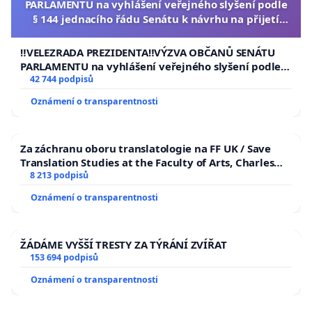
PARLAMENTU na vyhlášení veřejného slyšení podle
§ 144 jednacího řádu Senátu k návrhu na přijetí
usnesení k podání ústavní žaloby na prezidenta
republiky
‼️VELEZRADA PREZIDENTA‼️VÝZVA OBČANŮ SENÁTU
PARLAMENTU na vyhlášení veřejného slyšení podle §
144 jednacího řádu Senátu k návrhu na přijetí
42 744 podpisů
usnesení k podání ústavní žaloby na prezidenta
Oznámení o transparentnosti
republiky
Za záchranu oboru translatologie na FF UK / Save
Translation Studies at the Faculty of Arts, Charles
University
8 213 podpisů
Oznámení o transparentnosti
ŽÁDÁME VYŠŠÍ TRESTY ZA TÝRÁNÍ ZVÍŘAT
153 694 podpisů
Oznámení o transparentnosti