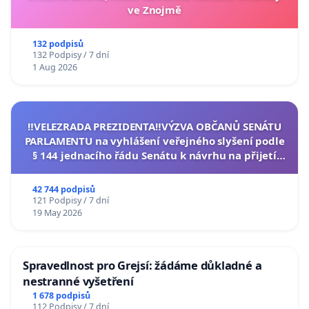
ve Znojmě
132 podpisů
132 Podpisy / 7 dní
1 Aug 2026
‼️VELEZRADA PREZIDENTA‼️VÝZVA OBČANŮ SENÁTU
PARLAMENTU na vyhlášení veřejného slyšení podle
§ 144 jednacího řádu Senátu k návrhu na přijetí
usnesení k podání ústavní žaloby na prezidenta
republiky
42 744 podpisů
121 Podpisy / 7 dní
19 May 2026
Spravedlnost pro Grejsí: žádáme důkladné a
nestranné vyšetření
1 678 podpisů
112 Podpisy / 7 dní