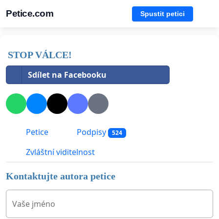
Petice.com
Spustit petici
STOP VÁLCE!
Sdílet na Facebooku
Petice
Podpisy
524
Zvláštní viditelnost
Kontaktujte autora petice
Vaše jméno