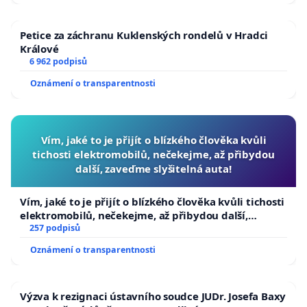
Petice za záchranu Kuklenských rondelů v Hradci
Králové
6 962 podpisů
Oznámení o transparentnosti
Vím, jaké to je přijít o blízkého člověka kvůli
tichosti elektromobilů, nečekejme, až přibydou
další, zaveďme slyšitelná auta!
Vím, jaké to je přijít o blízkého člověka kvůli tichosti
elektromobilů, nečekejme, až přibydou další,
zaveďme slyšitelná auta!
257 podpisů
Oznámení o transparentnosti
Výzva k rezignaci ústavního soudce JUDr. Josefa Baxy