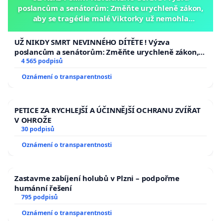
poslancům a senátorům: Změňte urychleně zákon,
aby se tragédie malé Viktorky už nemohla
opakovat!
UŽ NIKDY SMRT NEVINNÉHO DÍTĚTE ! Výzva
poslancům a senátorům: Změňte urychleně zákon,
aby se tragédie malé Viktorky už nemohla opakovat!
4 565 podpisů
Oznámení o transparentnosti
PETICE ZA RYCHLEJŠÍ A ÚČINNĚJŠÍ OCHRANU ZVÍŘAT
V OHROŽE
30 podpisů
Oznámení o transparentnosti
Zastavme zabíjení holubů v Plzni – podpořme
humánní řešení
795 podpisů
Oznámení o transparentnosti