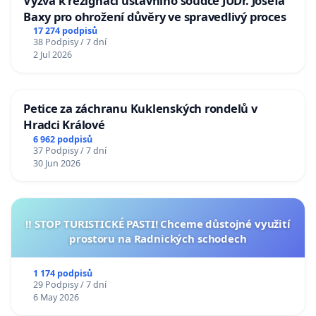
Výzva k rezignaci ústavního soudce JUDr. Josefa
Baxy pro ohrožení důvěry ve spravedlivý proces
17 274 podpisů
38 Podpisy / 7 dní
2 Jul 2026
Petice za záchranu Kuklenských rondelů v
Hradci Králové
6 962 podpisů
37 Podpisy / 7 dní
30 Jun 2026
‼️ STOP TURISTICKÉ PASTI! Chceme důstojné využití
prostoru na Radnických schodech
1 174 podpisů
29 Podpisy / 7 dní
6 May 2026