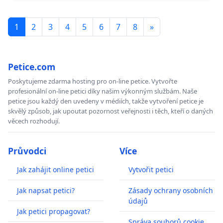
1
2
3
4
5
6
7
8
»
Petice.com
Poskytujeme zdarma hosting pro on-line petice. Vytvořte
profesionální on-line petici díky našim výkonným službám. Naše
petice jsou každý den uvedeny v médiích, takže vytvoření petice je
skvělý způsob, jak upoutat pozornost veřejnosti i těch, kteří o daných
věcech rozhodují.
Průvodci
Více
Jak zahájit online petici
Vytvořit petici
Jak napsat petici?
Zásady ochrany osobních
údajů
Jak petici propagovat?
Správa souborů cookie