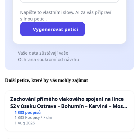
Napište to vlastními slovy. AI za vás připraví
silnou petici.
Vygenerovat petici
Vaše data zůstávají vaše
Ochrana soukromí od návrhu
Další petice, které by vás mohly zajímat
Zachování přímého vlakového spojení na lince
S2 v úseku Ostrava – Bohumín – Karviná – Mosty
u Jablunkova
1 333 podpisů
1 333 Podpisy / 7 dní
1 Aug 2026