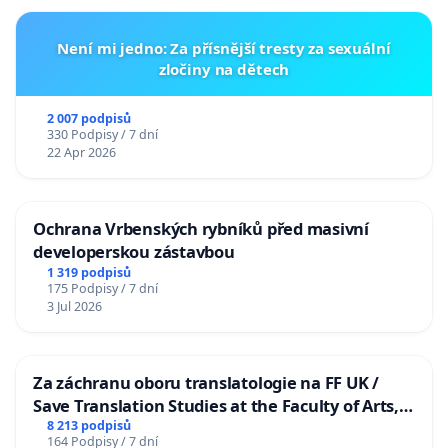
Není mi jedno: Za přísnější tresty za sexuální
zločiny na dětech
2 007 podpisů
330 Podpisy / 7 dní
22 Apr 2026
Ochrana Vrbenských rybníků před masivní
developerskou zástavbou
1 319 podpisů
175 Podpisy / 7 dní
3 Jul 2026
Za záchranu oboru translatologie na FF UK /
Save Translation Studies at the Faculty of Arts,
Charles University
8 213 podpisů
164 Podpisy / 7 dní