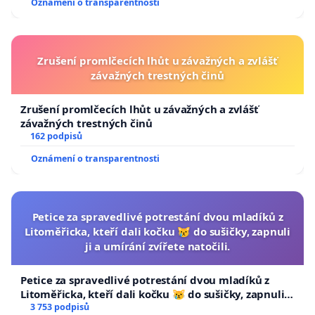
Oznámení o transparentnosti
Zrušení promlčecích lhůt u závažných a zvlášť
závažných trestných činů
Zrušení promlčecích lhůt u závažných a zvlášť
závažných trestných činů
162 podpisů
Oznámení o transparentnosti
Petice za spravedlivé potrestání dvou mladíků z
Litoměřicka, kteří dali kočku 😿 do sušičky, zapnuli
ji a umírání zvířete natočili.
Petice za spravedlivé potrestání dvou mladíků z
Litoměřicka, kteří dali kočku 😿 do sušičky, zapnuli ji
a umírání zvířete natočili.
3 753 podpisů