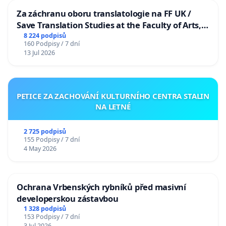
Za záchranu oboru translatologie na FF UK /
Save Translation Studies at the Faculty of Arts,
Charles University
8 224 podpisů
160 Podpisy / 7 dní
13 Jul 2026
PETICE ZA ZACHOVÁNÍ KULTURNÍHO CENTRA STALIN
NA LETNÉ
2 725 podpisů
155 Podpisy / 7 dní
4 May 2026
Ochrana Vrbenských rybníků před masivní
developerskou zástavbou
1 328 podpisů
153 Podpisy / 7 dní
3 Jul 2026