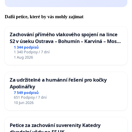
Další petice, které by vás mohly zajímat
Zachování přímého vlakového spojení na lince
S2 v úseku Ostrava – Bohumín – Karviná – Mosty
u Jablunkova
1 344 podpisů
1 340 Podpisy / 7 dní
1 Aug 2026
Za udržitelné a humánní řešení pro kočky
Apolinářky
7 549 podpisů
651 Podpisy / 7 dní
10 Jun 2026
Petice za zachování suverenity Katedry
divadelní vědy na FF UK