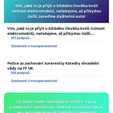
Vím, jaké to je přijít o blízkého člověka kvůli
tichosti elektromobilů, nečekejme, až přibydou
další, zaveďme slyšitelná auta!
Vím, jaké to je přijít o blízkého člověka kvůli tichosti
elektromobilů, nečekejme, až přibydou další,
zaveďme slyšitelná auta!
257 podpisů
Oznámení o transparentnosti
Petice za zachování suverenity Katedry divadelní
vědy na FF UK
500 podpisů
Oznámení o transparentnosti
UŽ NIKDY SMRT NEVINNÉHO DÍTĚTE ! Výzva
poslancům a senátorům: Změňte urychleně zákon,
aby se tragédie malé Viktorky už nemohla