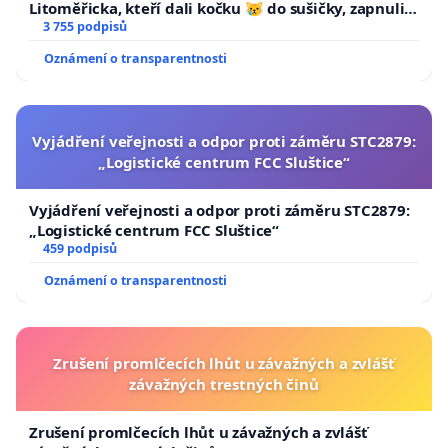
Litoměřicka, kteří dali kočku 😿 do sušičky, zapnuli ji
a umírání zvířete natočili.
3 755 podpisů
Oznámení o transparentnosti
Vyjádření veřejnosti a odpor proti záměru STC2879:
„Logistické centrum FCC Sluštice“
Vyjádření veřejnosti a odpor proti záměru STC2879:
„Logistické centrum FCC Sluštice“
459 podpisů
Oznámení o transparentnosti
Zrušení promlčecích lhůt u závažných a zvlášť
závažných trestných činů
Zrušení promlčecích lhůt u závažných a zvlášť