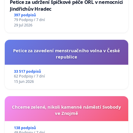
Petice za udržení špičkové péče ORL v nemocnici
Jindřichův Hradec
397 podpisů
79 Podpisy / 7 dní
29 Jul 2026
Petice za zavedení menstruačního volna v České
republice
33 517 podpisů
62 Podpisy / 7 dní
15 Jun 2026
Chceme zelené, nikoli kamenné náměstí Svobody
ve Znojmě
138 podpisů
49 Podpisy / 7 dní