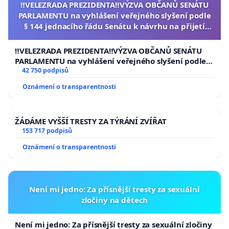
‼️VELEZRADA PREZIDENTA‼️VÝZVA OBČANŮ SENÁTU
PARLAMENTU na vyhlášení veřejného slyšení podle
§ 144 jednacího řádu Senátu k návrhu na přijetí
usnesení k podání ústavní žaloby na prezidenta
republiky
‼️VELEZRADA PREZIDENTA‼️VÝZVA OBČANŮ SENÁTU
PARLAMENTU na vyhlášení veřejného slyšení podle §
144 jednacího řádu Senátu k návrhu na přijetí
42 750 podpisů
usnesení k podání ústavní žaloby na prezidenta
Oznámení o transparentnosti
republiky
ŽÁDÁME VYŠŠÍ TRESTY ZA TÝRÁNÍ ZVÍŘAT
153 717 podpisů
Oznámení o transparentnosti
Není mi jedno: Za přísnější tresty za sexuální
zločiny na dětech
Není mi jedno: Za přísnější tresty za sexuální zločiny