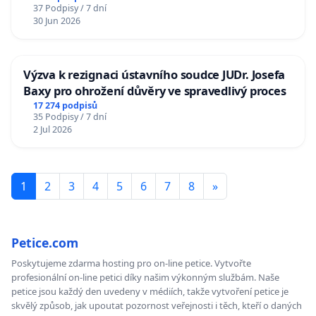
37 Podpisy / 7 dní
30 Jun 2026
Výzva k rezignaci ústavního soudce JUDr. Josefa
Baxy pro ohrožení důvěry ve spravedlivý proces
17 274 podpisů
35 Podpisy / 7 dní
2 Jul 2026
1
2
3
4
5
6
7
8
»
Petice.com
Poskytujeme zdarma hosting pro on-line petice. Vytvořte
profesionální on-line petici díky našim výkonným službám. Naše
petice jsou každý den uvedeny v médiích, takže vytvoření petice je
skvělý způsob, jak upoutat pozornost veřejnosti i těch, kteří o daných