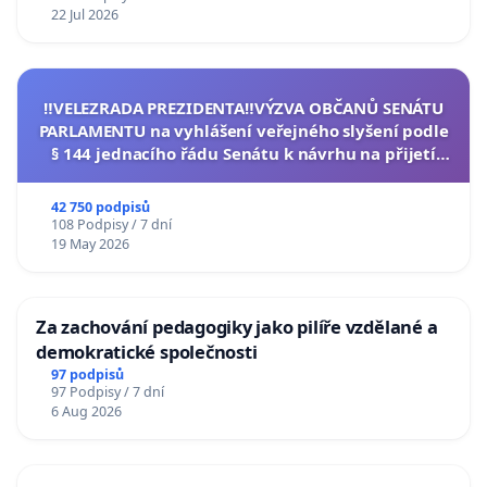
22 Jul 2026
‼️VELEZRADA PREZIDENTA‼️VÝZVA OBČANŮ SENÁTU
PARLAMENTU na vyhlášení veřejného slyšení podle
§ 144 jednacího řádu Senátu k návrhu na přijetí
usnesení k podání ústavní žaloby na prezidenta
republiky
42 750 podpisů
108 Podpisy / 7 dní
19 May 2026
Za zachování pedagogiky jako pilíře vzdělané a
demokratické společnosti
97 podpisů
97 Podpisy / 7 dní
6 Aug 2026