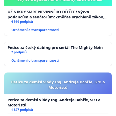
opakovat!
UŽ NIKDY SMRT NEVINNÉHO DÍTĚTE ! Výzva
poslancům a senátorům: Změňte urychleně zákon,
aby se tragédie malé Viktorky už nemohla opakovat!
4 569 podpisů
Oznámení o transparentnosti
Petice za český dabing pro seriál The Mighty Nein
7 podpisů
Oznámení o transparentnosti
Petice za demisi vlády Ing. Andreje Babiše, SPD a
Motoristů
Petice za demisi vlády Ing. Andreje Babiše, SPD a
Motoristů
1 827 podpisů