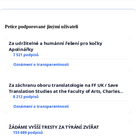
Petice podporované jinými uživateli
Za udržitelné a humánní řešení pro kočky
Apolinářky
7 521 podpisů
Oznámení o transparentnosti
Za záchranu oboru translatologie na FF UK / Save
Translation Studies at the Faculty of Arts, Charles
University
8 212 podpisů
Oznámení o transparentnosti
ŽÁDÁME VYŠŠÍ TRESTY ZA TÝRÁNÍ ZVÍŘAT
153 689 podpisů