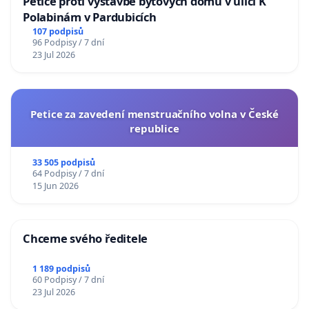
Petice proti výstavbě bytových domů v ulici K
Polabinám v Pardubicích
107 podpisů
96 Podpisy / 7 dní
23 Jul 2026
Petice za zavedení menstruačního volna v České
republice
33 505 podpisů
64 Podpisy / 7 dní
15 Jun 2026
Chceme svého ředitele
1 189 podpisů
60 Podpisy / 7 dní
23 Jul 2026