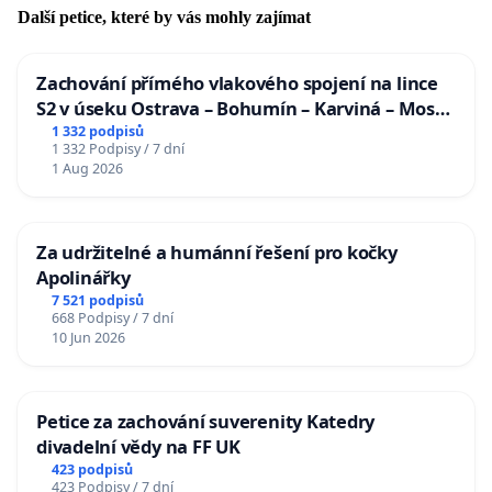
Další petice, které by vás mohly zajímat
Zachování přímého vlakového spojení na lince
S2 v úseku Ostrava – Bohumín – Karviná – Mosty
u Jablunkova
1 332 podpisů
1 332 Podpisy / 7 dní
1 Aug 2026
Za udržitelné a humánní řešení pro kočky
Apolinářky
7 521 podpisů
668 Podpisy / 7 dní
10 Jun 2026
Petice za zachování suverenity Katedry
divadelní vědy na FF UK
423 podpisů
423 Podpisy / 7 dní