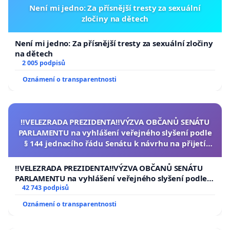
Není mi jedno: Za přísnější tresty za sexuální
zločiny na dětech
Není mi jedno: Za přísnější tresty za sexuální zločiny
na dětech
2 005 podpisů
Oznámení o transparentnosti
‼️VELEZRADA PREZIDENTA‼️VÝZVA OBČANŮ SENÁTU
PARLAMENTU na vyhlášení veřejného slyšení podle
§ 144 jednacího řádu Senátu k návrhu na přijetí
usnesení k podání ústavní žaloby na prezidenta
republiky
‼️VELEZRADA PREZIDENTA‼️VÝZVA OBČANŮ SENÁTU
PARLAMENTU na vyhlášení veřejného slyšení podle §
144 jednacího řádu Senátu k návrhu na přijetí
42 743 podpisů
usnesení k podání ústavní žaloby na prezidenta
Oznámení o transparentnosti
republiky