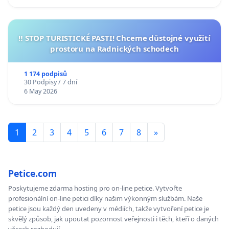
‼️ STOP TURISTICKÉ PASTI! Chceme důstojné využití
prostoru na Radnických schodech
1 174 podpisů
30 Podpisy / 7 dní
6 May 2026
1
2
3
4
5
6
7
8
»
Petice.com
Poskytujeme zdarma hosting pro on-line petice. Vytvořte
profesionální on-line petici díky našim výkonným službám. Naše
petice jsou každý den uvedeny v médiích, takže vytvoření petice je
skvělý způsob, jak upoutat pozornost veřejnosti i těch, kteří o daných