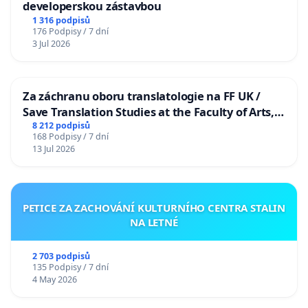
developerskou zástavbou
1 316 podpisů
176 Podpisy / 7 dní
3 Jul 2026
Za záchranu oboru translatologie na FF UK /
Save Translation Studies at the Faculty of Arts,
Charles University
8 212 podpisů
168 Podpisy / 7 dní
13 Jul 2026
PETICE ZA ZACHOVÁNÍ KULTURNÍHO CENTRA STALIN
NA LETNÉ
2 703 podpisů
135 Podpisy / 7 dní
4 May 2026