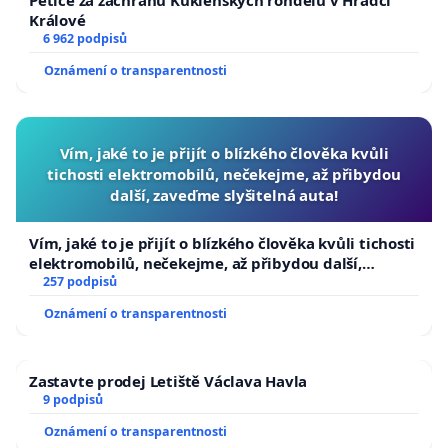
Králové
6 962 podpisů
Oznámení o transparentnosti
Vím, jaké to je přijít o blízkého člověka kvůli
tichosti elektromobilů, nečekejme, až přibydou
další, zaveďme slyšitelná auta!
Vím, jaké to je přijít o blízkého člověka kvůli tichosti
elektromobilů, nečekejme, až přibydou další,
zaveďme slyšitelná auta!
257 podpisů
Oznámení o transparentnosti
Zastavte prodej Letiště Václava Havla
9 podpisů
Oznámení o transparentnosti