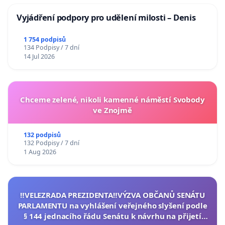
Vyjádření podpory pro udělení milosti – Denis
1 754 podpisů
134 Podpisy / 7 dní
14 Jul 2026
Chceme zelené, nikoli kamenné náměstí Svobody
ve Znojmě
132 podpisů
132 Podpisy / 7 dní
1 Aug 2026
‼️VELEZRADA PREZIDENTA‼️VÝZVA OBČANŮ SENÁTU
PARLAMENTU na vyhlášení veřejného slyšení podle
§ 144 jednacího řádu Senátu k návrhu na přijetí