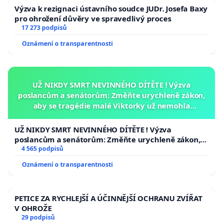
Výzva k rezignaci ústavního soudce JUDr. Josefa Baxy
pro ohrožení důvěry ve spravedlivý proces
17 273 podpisů
Oznámení o transparentnosti
UŽ NIKDY SMRT NEVINNÉHO DÍTĚTE ! Výzva
poslancům a senátorům: Změňte urychleně zákon,
aby se tragédie malé Viktorky už nemohla
opakovat!
UŽ NIKDY SMRT NEVINNÉHO DÍTĚTE ! Výzva
poslancům a senátorům: Změňte urychleně zákon,
aby se tragédie malé Viktorky už nemohla opakovat!
4 565 podpisů
Oznámení o transparentnosti
PETICE ZA RYCHLEJŠÍ A ÚČINNĚJŠÍ OCHRANU ZVÍŘAT
V OHROŽE
29 podpisů