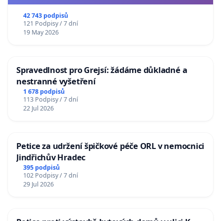
usnesení k podání ústavní žaloby na prezidenta
republiky
42 743 podpisů
121 Podpisy / 7 dní
19 May 2026
Spravedlnost pro Grejsí: žádáme důkladné a
nestranné vyšetření
1 678 podpisů
113 Podpisy / 7 dní
22 Jul 2026
Petice za udržení špičkové péče ORL v nemocnici
Jindřichův Hradec
395 podpisů
102 Podpisy / 7 dní
29 Jul 2026