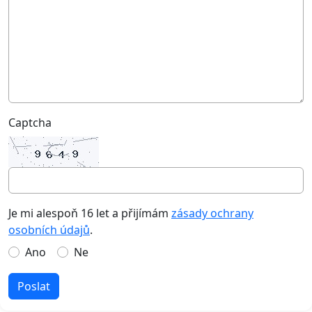
Captcha
Je mi alespoň 16 let a přijímám
zásady ochrany
osobních údajů
.
Ano
Ne
Poslat