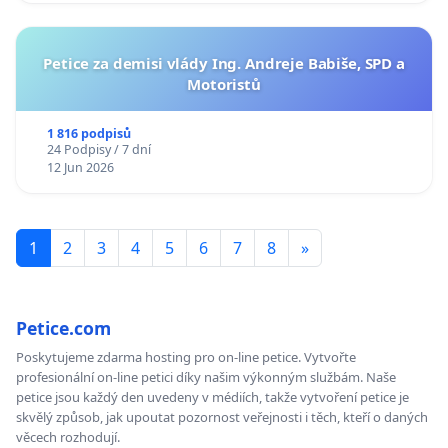
Petice za demisi vlády Ing. Andreje Babiše, SPD a
Motoristů
1 816 podpisů
24 Podpisy / 7 dní
12 Jun 2026
1
2
3
4
5
6
7
8
»
Petice.com
Poskytujeme zdarma hosting pro on-line petice. Vytvořte
profesionální on-line petici díky našim výkonným službám. Naše
petice jsou každý den uvedeny v médiích, takže vytvoření petice je
skvělý způsob, jak upoutat pozornost veřejnosti i těch, kteří o daných
věcech rozhodují.