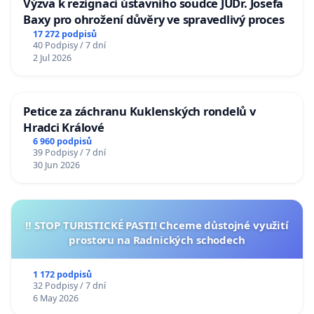
Výzva k rezignaci ústavního soudce JUDr. Josefa
Baxy pro ohrožení důvěry ve spravedlivý proces
17 272 podpisů
40 Podpisy / 7 dní
2 Jul 2026
Petice za záchranu Kuklenských rondelů v
Hradci Králové
6 960 podpisů
39 Podpisy / 7 dní
30 Jun 2026
‼️ STOP TURISTICKÉ PASTI! Chceme důstojné využití
prostoru na Radnických schodech
1 172 podpisů
32 Podpisy / 7 dní
6 May 2026