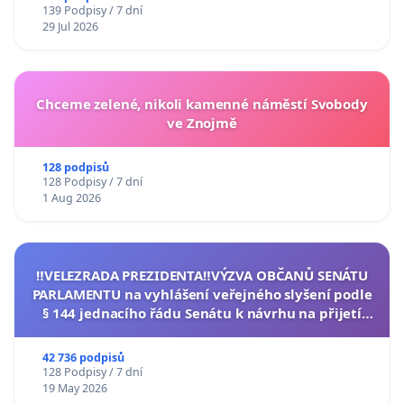
139 Podpisy / 7 dní
29 Jul 2026
Chceme zelené, nikoli kamenné náměstí Svobody
ve Znojmě
128 podpisů
128 Podpisy / 7 dní
1 Aug 2026
‼️VELEZRADA PREZIDENTA‼️VÝZVA OBČANŮ SENÁTU
PARLAMENTU na vyhlášení veřejného slyšení podle
§ 144 jednacího řádu Senátu k návrhu na přijetí
usnesení k podání ústavní žaloby na prezidenta
republiky
42 736 podpisů
128 Podpisy / 7 dní
19 May 2026