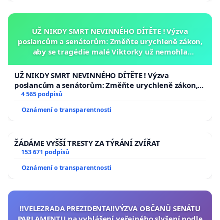
UŽ NIKDY SMRT NEVINNÉHO DÍTĚTE ! Výzva
poslancům a senátorům: Změňte urychleně zákon,
aby se tragédie malé Viktorky už nemohla
opakovat!
UŽ NIKDY SMRT NEVINNÉHO DÍTĚTE ! Výzva
poslancům a senátorům: Změňte urychleně zákon,
aby se tragédie malé Viktorky už nemohla opakovat!
4 565 podpisů
Oznámení o transparentnosti
ŽÁDÁME VYŠŠÍ TRESTY ZA TÝRÁNÍ ZVÍŘAT
153 671 podpisů
Oznámení o transparentnosti
‼️VELEZRADA PREZIDENTA‼️VÝZVA OBČANŮ SENÁTU
PARLAMENTU na vyhlášení veřejného slyšení podle