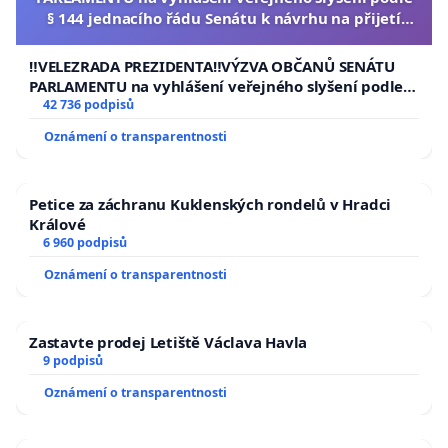
§ 144 jednacího řádu Senátu k návrhu na přijetí
usnesení k podání ústavní žaloby na prezidenta
republiky
‼️VELEZRADA PREZIDENTA‼️VÝZVA OBČANŮ SENÁTU
PARLAMENTU na vyhlášení veřejného slyšení podle §
144 jednacího řádu Senátu k návrhu na přijetí
42 736 podpisů
usnesení k podání ústavní žaloby na prezidenta
Oznámení o transparentnosti
republiky
Petice za záchranu Kuklenských rondelů v Hradci
Králové
6 960 podpisů
Oznámení o transparentnosti
Zastavte prodej Letiště Václava Havla
9 podpisů
Oznámení o transparentnosti