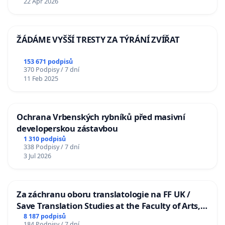
22 Apr 2026
ŽÁDÁME VYŠŠÍ TRESTY ZA TÝRÁNÍ ZVÍŘAT
153 671 podpisů
370 Podpisy / 7 dní
11 Feb 2025
Ochrana Vrbenských rybníků před masivní
developerskou zástavbou
1 310 podpisů
338 Podpisy / 7 dní
3 Jul 2026
Za záchranu oboru translatologie na FF UK /
Save Translation Studies at the Faculty of Arts,
Charles University
8 187 podpisů
184 Podpisy / 7 dní