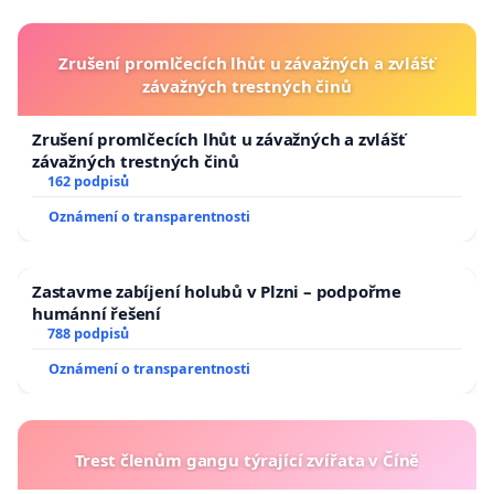
Zrušení promlčecích lhůt u závažných a zvlášť
závažných trestných činů
Zrušení promlčecích lhůt u závažných a zvlášť
závažných trestných činů
162 podpisů
Oznámení o transparentnosti
Zastavme zabíjení holubů v Plzni – podpořme
humánní řešení
788 podpisů
Oznámení o transparentnosti
Trest členům gangu týrající zvířata v Číně