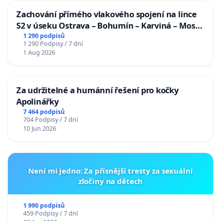
Zachování přímého vlakového spojení na lince
S2 v úseku Ostrava – Bohumín – Karviná – Mosty
u Jablunkova
1 290 podpisů
1 290 Podpisy / 7 dní
1 Aug 2026
Za udržitelné a humánní řešení pro kočky
Apolinářky
7 464 podpisů
704 Podpisy / 7 dní
10 Jun 2026
Není mi jedno: Za přísnější tresty za sexuální
zločiny na dětech
1 990 podpisů
459 Podpisy / 7 dní