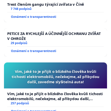
Trest členům gangu týrající zvířata v Číně
7 748 podpisů
Oznámení o transparentnosti
PETICE ZA RYCHLEJŠÍ A ÚČINNĚJŠÍ OCHRANU ZVÍŘAT
V OHROŽE
29 podpisů
Oznámení o transparentnosti
Vím, jaké to je přijít o blízkého člověka kvůli
tichosti elektromobilů, nečekejme, až přibydou
další, zaveďme slyšitelná auta!
Vím, jaké to je přijít o blízkého člověka kvůli tichosti
elektromobilů, nečekejme, až přibydou další,
zaveďme slyšitelná auta!
257 podpisů