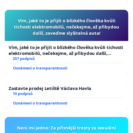
Vím, jaké to je přijít o blízkého člověka kvůli
tichosti elektromobilů, nečekejme, až přibydou
další, zaveďme slyšitelná auta!
Vím, jaké to je přijít o blízkého člověka kvůli tichosti
elektromobilů, nečekejme, až přibydou další,
zaveďme slyšitelná auta!
257 podpisů
Oznámení o transparentnosti
Zastavte prodej Letiště Václava Havla
10 podpisů
Oznámení o transparentnosti
Není mi jedno: Za přísnější tresty za sexuální