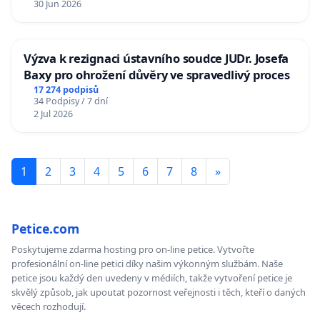
30 Jun 2026
Výzva k rezignaci ústavního soudce JUDr. Josefa
Baxy pro ohrožení důvěry ve spravedlivý proces
17 274 podpisů
34 Podpisy / 7 dní
2 Jul 2026
1
2
3
4
5
6
7
8
»
Petice.com
Poskytujeme zdarma hosting pro on-line petice. Vytvořte
profesionální on-line petici díky našim výkonným službám. Naše
petice jsou každý den uvedeny v médiích, takže vytvoření petice je
skvělý způsob, jak upoutat pozornost veřejnosti i těch, kteří o daných
věcech rozhodují.