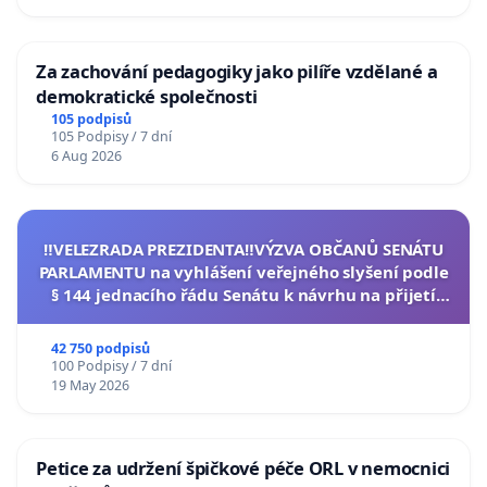
Za zachování pedagogiky jako pilíře vzdělané a
demokratické společnosti
105 podpisů
105 Podpisy / 7 dní
6 Aug 2026
‼️VELEZRADA PREZIDENTA‼️VÝZVA OBČANŮ SENÁTU
PARLAMENTU na vyhlášení veřejného slyšení podle
§ 144 jednacího řádu Senátu k návrhu na přijetí
usnesení k podání ústavní žaloby na prezidenta
republiky
42 750 podpisů
100 Podpisy / 7 dní
19 May 2026
Petice za udržení špičkové péče ORL v nemocnici