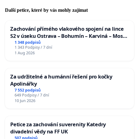
Další petice, které by vás mohly zajímat
Zachování přímého vlakového spojení na lince
S2 v úseku Ostrava – Bohumín – Karviná – Mosty
u Jablunkova
1 348 podpisů
1 343 Podpisy / 7 dní
1 Aug 2026
Za udržitelné a humánní řešení pro kočky
Apolinářky
7 552 podpisů
649 Podpisy / 7 dní
10 Jun 2026
Petice za zachování suverenity Katedry
divadelní vědy na FF UK
507 podpisů