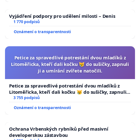
Vyjádření podpory pro udělení milosti – Denis
1 770 podpisů
Oznámení o transparentnosti
Petice za spravedlivé potrestání dvou mladíků z
Litoměřicka, kteří dali kočku 😿 do sušičky, zapnuli
ji a umírání zvířete natočili.
Petice za spravedlivé potrestání dvou mladíků z
Litoměřicka, kteří dali kočku 😿 do sušičky, zapnuli ji
a umírání zvířete natočili.
3 755 podpisů
Oznámení o transparentnosti
Ochrana Vrbenských rybníků před masivní
developerskou zástavbou