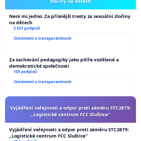
zločiny na dětech
Není mi jedno: Za přísnější tresty za sexuální zločiny
na dětech
2 027 podpisů
Oznámení o transparentnosti
Za zachování pedagogiky jako pilíře vzdělané a
demokratické společnosti
105 podpisů
Oznámení o transparentnosti
Vyjádření veřejnosti a odpor proti záměru STC2879:
„Logistické centrum FCC Sluštice“
Vyjádření veřejnosti a odpor proti záměru STC2879:
„Logistické centrum FCC Sluštice“