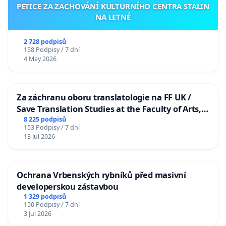
PETICE ZA ZACHOVÁNÍ KULTURNÍHO CENTRA STALIN
NA LETNÉ
2 728 podpisů
158 Podpisy / 7 dní
4 May 2026
Za záchranu oboru translatologie na FF UK /
Save Translation Studies at the Faculty of Arts,
Charles University
8 225 podpisů
153 Podpisy / 7 dní
13 Jul 2026
Ochrana Vrbenských rybníků před masivní
developerskou zástavbou
1 329 podpisů
150 Podpisy / 7 dní
3 Jul 2026