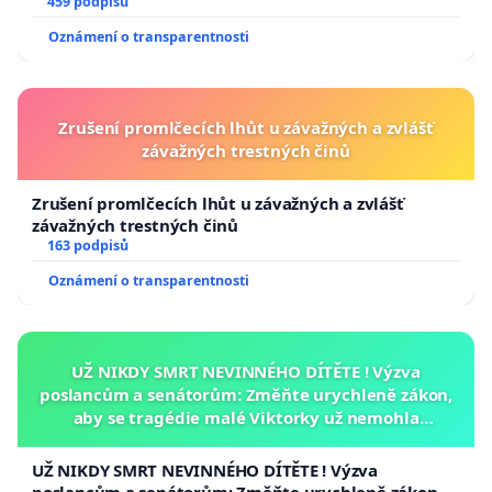
459 podpisů
Oznámení o transparentnosti
Zrušení promlčecích lhůt u závažných a zvlášť
závažných trestných činů
Zrušení promlčecích lhůt u závažných a zvlášť
závažných trestných činů
163 podpisů
Oznámení o transparentnosti
UŽ NIKDY SMRT NEVINNÉHO DÍTĚTE ! Výzva
poslancům a senátorům: Změňte urychleně zákon,
aby se tragédie malé Viktorky už nemohla
opakovat!
UŽ NIKDY SMRT NEVINNÉHO DÍTĚTE ! Výzva
poslancům a senátorům: Změňte urychleně zákon,