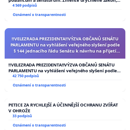
aby se tragédie malé Viktorky už nemohla opakovat!
4 569 podpisů
Oznámení o transparentnosti
‼️VELEZRADA PREZIDENTA‼️VÝZVA OBČANŮ SENÁTU
PARLAMENTU na vyhlášení veřejného slyšení podle
§ 144 jednacího řádu Senátu k návrhu na přijetí
usnesení k podání ústavní žaloby na prezidenta
republiky
‼️VELEZRADA PREZIDENTA‼️VÝZVA OBČANŮ SENÁTU
PARLAMENTU na vyhlášení veřejného slyšení podle §
144 jednacího řádu Senátu k návrhu na přijetí
42 750 podpisů
usnesení k podání ústavní žaloby na prezidenta
Oznámení o transparentnosti
republiky
PETICE ZA RYCHLEJŠÍ A ÚČINNĚJŠÍ OCHRANU ZVÍŘAT
V OHROŽE
33 podpisů
Oznámení o transparentnosti