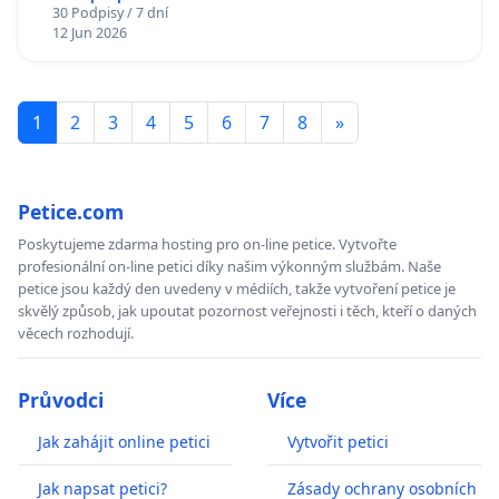
30 Podpisy / 7 dní
12 Jun 2026
1
2
3
4
5
6
7
8
»
Petice.com
Poskytujeme zdarma hosting pro on-line petice. Vytvořte
profesionální on-line petici díky našim výkonným službám. Naše
petice jsou každý den uvedeny v médiích, takže vytvoření petice je
skvělý způsob, jak upoutat pozornost veřejnosti i těch, kteří o daných
věcech rozhodují.
Průvodci
Více
Jak zahájit online petici
Vytvořit petici
Jak napsat petici?
Zásady ochrany osobních