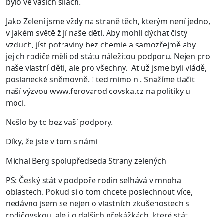
bylo ve vašich silách.
Jako Zelení jsme vždy na straně těch, kterým není jedno,
v jakém světě žijí naše děti. Aby mohli dýchat čistý
vzduch, jíst potraviny bez chemie a samozřejmě aby
jejich rodiče měli od státu náležitou podporu. Nejen pro
naše vlastní děti, ale pro všechny. Ať už jsme byli vládě,
poslanecké sněmovně. I teď mimo ni. Snažíme tlačit
naší výzvou www.ferovarodicovska.cz na politiky u
moci.
Nešlo by to bez vaší podpory.
Díky, že jste v tom s námi
Michal Berg spolupředseda Strany zelených
PS: Český stát v podpoře rodin selhává v mnoha
oblastech. Pokud si o tom chcete poslechnout více,
nedávno jsem se nejen o vlastních zkušenostech s
rodičovskou, ale i o dalších překážkách, které stát