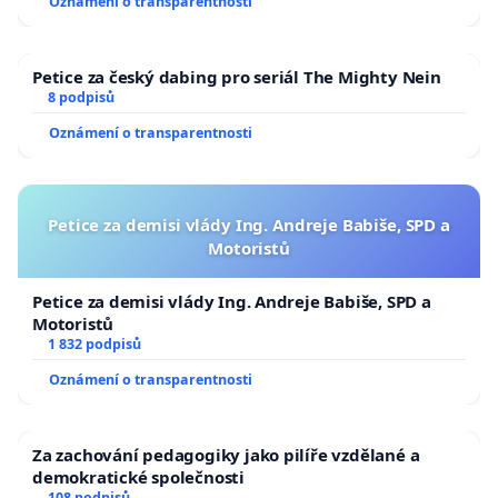
Oznámení o transparentnosti
Petice za český dabing pro seriál The Mighty Nein
8 podpisů
Oznámení o transparentnosti
Petice za demisi vlády Ing. Andreje Babiše, SPD a
Motoristů
Petice za demisi vlády Ing. Andreje Babiše, SPD a
Motoristů
1 832 podpisů
Oznámení o transparentnosti
Za zachování pedagogiky jako pilíře vzdělané a
demokratické společnosti
108 podpisů