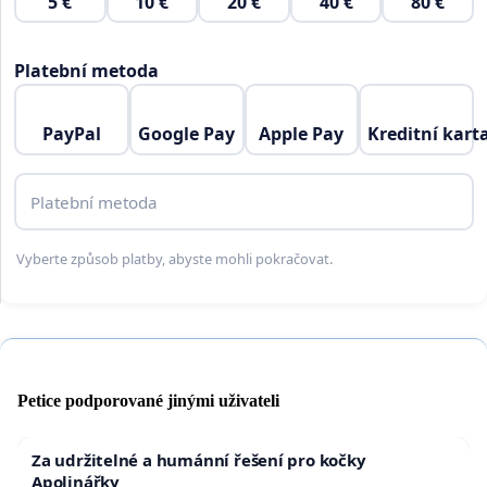
5 €
10 €
20 €
40 €
80 €
Platební metoda
PayPal
Google Pay
Apple Pay
Kreditní kart
Platební metoda
Vyberte způsob platby, abyste mohli pokračovat.
Petice podporované jinými uživateli
Za udržitelné a humánní řešení pro kočky
Apolinářky