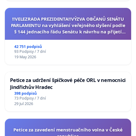
‼️VELEZRADA PREZIDENTA‼️VÝZVA OBČANŮ SENÁTU
PARLAMENTU na vyhlášení veřejného slyšení podle
§ 144 jednacího řádu Senátu k návrhu na přijetí
usnesení k podání ústavní žaloby na prezidenta
republiky
42 751 podpisů
93 Podpisy / 7 dní
19 May 2026
Petice za udržení špičkové péče ORL v nemocnici
Jindřichův Hradec
398 podpisů
73 Podpisy / 7 dní
29 Jul 2026
Petice za zavedení menstruačního volna v České