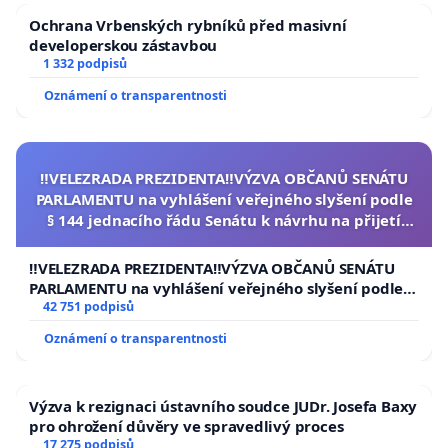
Ochrana Vrbenských rybníků před masivní
developerskou zástavbou
1 332 podpisů
Oznámení o transparentnosti
‼️VELEZRADA PREZIDENTA‼️VÝZVA OBČANŮ SENÁTU
PARLAMENTU na vyhlášení veřejného slyšení podle
§ 144 jednacího řádu Senátu k návrhu na přijetí
usnesení k podání ústavní žaloby na prezidenta
republiky
‼️VELEZRADA PREZIDENTA‼️VÝZVA OBČANŮ SENÁTU
PARLAMENTU na vyhlášení veřejného slyšení podle §
144 jednacího řádu Senátu k návrhu na přijetí
42 751 podpisů
usnesení k podání ústavní žaloby na prezidenta
Oznámení o transparentnosti
republiky
Výzva k rezignaci ústavního soudce JUDr. Josefa Baxy
pro ohrožení důvěry ve spravedlivý proces
17 275 podpisů