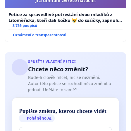
ji a umírání zvířete natočili.
Petice za spravedlivé potrestání dvou mladíků z
Litoměřicka, kteří dali kočku 😿 do sušičky, zapnuli ji
a umírání zvířete natočili.
3 755 podpisů
Oznámení o transparentnosti
SPUSŤTE VLASTNÍ PETICI
Chcete něco změnit?
Bude-li člověk mlčet, nic se nezmění.
Autor této petice se rozhodl něco změnit a
jednat. Uděláte to samé?
Popište změnu, kterou chcete vidět
Poháněno AI