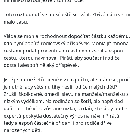
miminko narodí ještě v tomto roce.
Toto rozhodnutí se musí ještě schválit. Zbývá nám velmi
málo času.
Vláda se mohla rozhodnout dopočítat částku každému,
kdo nyní pobírá rodičovský příspěvek. Mohla jít mnoha
cestami přidat procentuální část nebo zvolit alespoň
cestu, kterou navrhovali Piráti, aby současní rodiče
dostali alespoň nějaký příspěvek.
Jistě je nutné šetřit peníze v rozpočtu, ale ptám se, proč
je nutné, aby většinu tíhy nesli rodiče malých dětí?
Zrušili školkovné, omezili slevu na manžela/manželku s
nízkým výdělkem. Na rodinách se šetří, ale například
daň na tiché víno zůstane nízká, ta daň, která by podle
expertů poskytla dostatečný výnos na návrh Pirátů,
tedy alespoň částečné přidaní i pro rodiče dříve
narozených dětí.