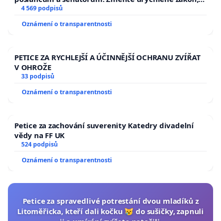
aby se tragédie malé Viktorky už nemohla opakovat!
4 569 podpisů
Oznámení o transparentnosti
PETICE ZA RYCHLEJŠÍ A ÚČINNĚJŠÍ OCHRANU ZVÍŘAT
V OHROŽE
33 podpisů
Oznámení o transparentnosti
Petice za zachování suverenity Katedry divadelní
vědy na FF UK
524 podpisů
Oznámení o transparentnosti
Petice za spravedlivé potrestání dvou mladíků z
Litoměřicka, kteří dali kočku 😿 do sušičky, zapnuli