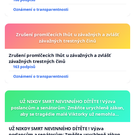
Oznámení o transparentnosti
Zrušení promlčecích lhůt u závažných a zvlášť
závažných trestných činů
Zrušení promlčecích lhůt u závažných a zvlášť
závažných trestných činů
163 podpisů
Oznámení o transparentnosti
UŽ NIKDY SMRT NEVINNÉHO DÍTĚTE ! Výzva
poslancům a senátorům: Změňte urychleně zákon,
aby se tragédie malé Viktorky už nemohla
opakovat!
UŽ NIKDY SMRT NEVINNÉHO DÍTĚTE ! Výzva
poslancům a senátorům: Změňte urychleně zákon,