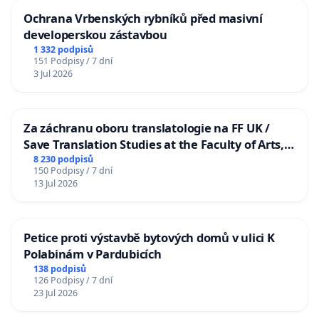
Ochrana Vrbenských rybníků před masivní
developerskou zástavbou
1 332 podpisů
151 Podpisy / 7 dní
3 Jul 2026
Za záchranu oboru translatologie na FF UK /
Save Translation Studies at the Faculty of Arts,
Charles University
8 230 podpisů
150 Podpisy / 7 dní
13 Jul 2026
Petice proti výstavbě bytových domů v ulici K
Polabinám v Pardubicích
138 podpisů
126 Podpisy / 7 dní
23 Jul 2026