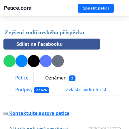
Petice.com
Spustit petici
Zvýšení rodičovského příspěvku
Sdílet na Facebooku
Petice
Oznámení
2
Podpisy
Zvláštní viditelnost
27 626
Kontaktujte autora petice
2023-11-04 17:22:25
Aktualizace k současné situaci