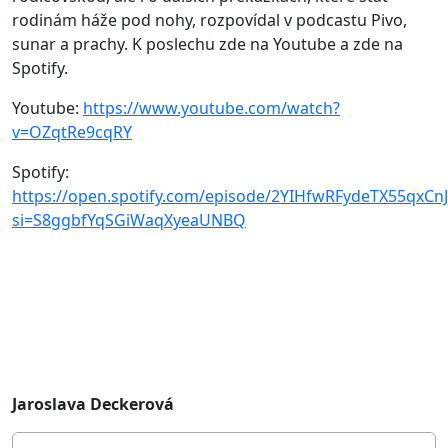
rodinám háže pod nohy, rozpovídal v podcastu Pivo,
sunar a prachy. K poslechu zde na Youtube a zde na
Spotify.
Youtube:
https://www.youtube.com/watch?
v=OZqtRe9cqRY
Spotify:
https://open.spotify.com/episode/2YIHfwRFydeTX55qxCn
si=S8ggbfYqSGiWaqXyeaUNBQ
Jaroslava Deckerová