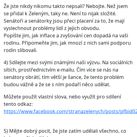
Že jste nikdy nikomu takto nepsali? Nebojte. Než jsem
se přidal k Zeleným, taky ne. Není to nijak složité.
Senátoři a senátorky jsou přeci placení za to, že mají
vyslechnout problémy lidí z jejich obvodu.
Popište jim, jak inflace a zvyšování cen dopadá na vaši
rodinu. Připomeňte jim, jak mnozí z nich sami podporu
rodin slibovali.
4) Sdílejte mezi svými známými naši výzvu. Na sociálních
sítích, prostřednictvím e-mailu. Čím více se nás na
senátory obrátí, tím větší je šance, že tento problém
budou vážně a že se s ním podaří něco udělat.
Můžete použít vlastní slova, nebo využít pro sdílení
tento odkaz:
https://www.facebook.com/stranazelenych/posts/pf
5) Mějte dobrý pocit, že jste zatím udělali všechno, co