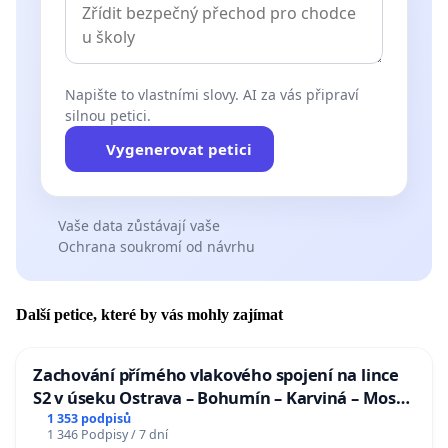
Napište to vlastními slovy. AI za vás připraví
silnou petici.
Vygenerovat petici
Vaše data zůstávají vaše
Ochrana soukromí od návrhu
Další petice, které by vás mohly zajímat
Zachování přímého vlakového spojení na lince
S2 v úseku Ostrava – Bohumín – Karviná – Mosty
u Jablunkova
1 353 podpisů
1 346 Podpisy / 7 dní