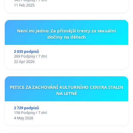
11 Feb 2025
Není mi jedno: Za přísnější tresty za sexuální
zločiny na dětech
2 035 podpisů
269 Podpisy / 7 dní
22 Apr 2026
PETICE ZA ZACHOVÁNÍ KULTURNÍHO CENTRA STALIN
NA LETNÉ
2 729 podpisů
158 Podpisy / 7 dní
4 May 2026