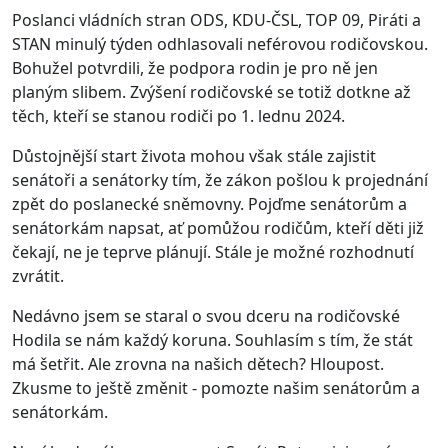
Poslanci vládních stran ODS, KDU-ČSL, TOP 09, Piráti a
STAN minulý týden odhlasovali neférovou rodičovskou.
Bohužel potvrdili, že podpora rodin je pro ně jen
planým slibem. Zvýšení rodičovské se totiž dotkne až
těch, kteří se stanou rodiči po 1. lednu 2024.
Důstojnější start života mohou však stále zajistit
senátoři a senátorky tím, že zákon pošlou k projednání
zpět do poslanecké sněmovny. Pojďme senátorům a
senátorkám napsat, ať pomůžou rodičům, kteří děti již
čekají, ne je teprve plánují. Stále je možné rozhodnutí
zvrátit.
Nedávno jsem se staral o svou dceru na rodičovské
Hodila se nám každý koruna. Souhlasím s tím, že stát
má šetřit. Ale zrovna na našich dětech? Hloupost.
Zkusme to ještě změnit - pomozte našim senátorům a
senátorkám.