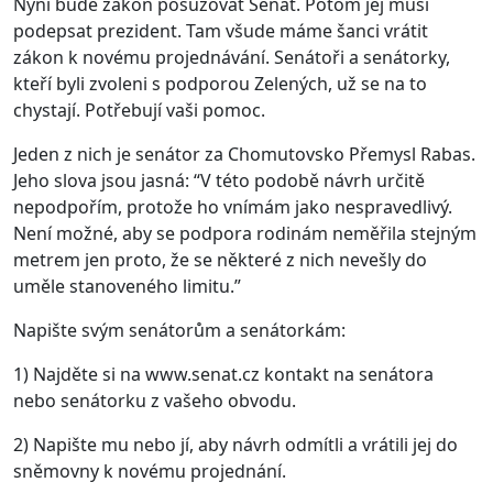
Nyní bude zákon posuzovat Senát. Potom jej musí
podepsat prezident. Tam všude máme šanci vrátit
zákon k novému projednávání. Senátoři a senátorky,
kteří byli zvoleni s podporou Zelených, už se na to
chystají. Potřebují vaši pomoc.
Jeden z nich je senátor za Chomutovsko Přemysl Rabas.
Jeho slova jsou jasná: “V této podobě návrh určitě
nepodpořím, protože ho vnímám jako nespravedlivý.
Není možné, aby se podpora rodinám neměřila stejným
metrem jen proto, že se některé z nich nevešly do
uměle stanoveného limitu.”
Napište svým senátorům a senátorkám:
1) Najděte si na www.senat.cz kontakt na senátora
nebo senátorku z vašeho obvodu.
2) Napište mu nebo jí, aby návrh odmítli a vrátili jej do
sněmovny k novému projednání.