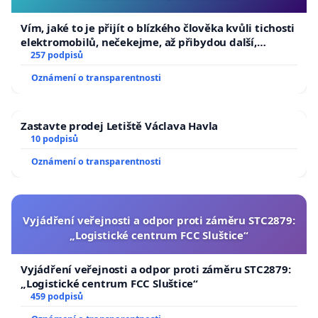
Vím, jaké to je přijít o blízkého člověka kvůli tichosti
elektromobilů, nečekejme, až přibydou další,
zaveďme slyšitelná auta!
257 podpisů
Oznámení o transparentnosti
Zastavte prodej Letiště Václava Havla
10 podpisů
Oznámení o transparentnosti
Vyjádření veřejnosti a odpor proti záměru STC2879:
„Logistické centrum FCC Sluštice“
Vyjádření veřejnosti a odpor proti záměru STC2879:
„Logistické centrum FCC Sluštice“
459 podpisů