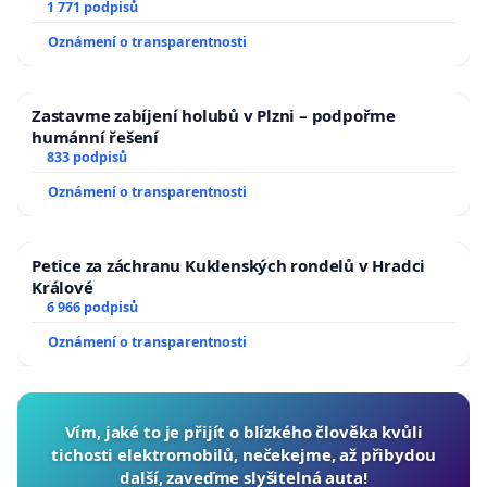
1 771 podpisů
Oznámení o transparentnosti
Zastavme zabíjení holubů v Plzni – podpořme
humánní řešení
833 podpisů
Oznámení o transparentnosti
Petice za záchranu Kuklenských rondelů v Hradci
Králové
6 966 podpisů
Oznámení o transparentnosti
Vím, jaké to je přijít o blízkého člověka kvůli
tichosti elektromobilů, nečekejme, až přibydou
další, zaveďme slyšitelná auta!