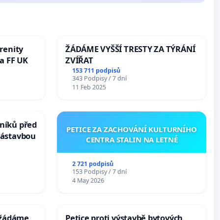
renity
ŽÁDÁME VYŠŠÍ TRESTY ZA TÝRÁNÍ
a FF UK
ZVÍŘAT
153 711 podpisů
343 Podpisy / 7 dní
11 Feb 2025
níků před
PETICE ZA ZACHOVÁNÍ KULTURNÍHO
zástavbou
CENTRA STALIN NA LETNÉ
2 721 podpisů
153 Podpisy / 7 dní
4 May 2026
: žádáme
Petice proti výstavbě bytových