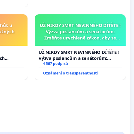
lhůt u
UŽ NIKDY SMRT NEVINNÉHO DÍTĚTE !
važných
Výzva poslancům a senátorům:
Změňte urychleně zákon, aby se
tragédie malé Viktorky už nemohla
opakovat!
u
UŽ NIKDY SMRT NEVINNÉHO DÍTĚTE !
ých
Výzva poslancům a senátorům:
Změňte urychleně zákon, aby se
4 567 podpisů
tragédie malé Viktorky už nemohla
Oznámení o transparentnosti
opakovat!