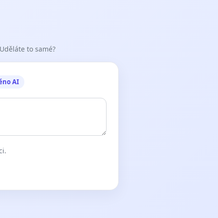
 Uděláte to samé?
ěno AI
ci.