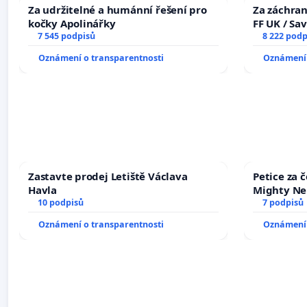
Za udržitelné a humánní řešení pro
Za záchran
kočky Apolinářky
FF UK / Sa
7 545 podpisů
the Faculty
8 222 podp
University
Oznámení o transparentnosti
Oznámení 
Zastavte prodej Letiště Václava
Petice za 
Havla
Mighty Ne
10 podpisů
7 podpisů
Oznámení o transparentnosti
Oznámení 