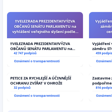
‼️VELEZRADA PREZIDENTA‼️VÝZVA
Vyjádřen
OBČANŮ SENÁTU PARLAMENTU na
záměr
vyhlášení veřejného slyšení podle §
ce
144 jednacího řádu Senátu k návrhu
na přijetí usnesení k podání ústavní
‼️VELEZRADA PREZIDENTA‼️VÝZVA
Vyjádření 
žaloby na prezidenta republiky
OBČANŮ SENÁTU PARLAMENTU na
záměru STC
vyhlášení veřejného slyšení podle §
42 747 podpisů
centrum FC
459 podpi
144 jednacího řádu Senátu k návrhu
Oznámení o transparentnosti
Oznámení 
na přijetí usnesení k podání ústavní
žaloby na prezidenta republiky
PETICE ZA RYCHLEJŠÍ A ÚČINNĚJŠÍ
Zastavme z
OCHRANU ZVÍŘAT V OHROŽE
podpořme 
32 podpisů
816 podpi
Oznámení o transparentnosti
Oznámení 