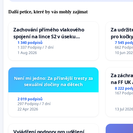
Další petice, které by vás mohly zajímat
Zachování přímého vlakového
Za udržit
spojení na lince S2 v úseku
pro kočky
Ostrava – Bohumín – Karviná –
1 340 podpisů
7 545 pod
1 337 Podpisy / 7 dní
662 Podpis
Mosty u Jablunkova
1 Aug 2026
10 Jun 202
Za záchra
Není mi jedno: Za přísnější tresty za
na FF UK 
sexuální zločiny na dětech
Studies at
8 222 pod
167 Podpis
Charles U
2 019 podpisů
297 Podpisy / 7 dní
22 Apr 2026
13 Jul 202
Vyjádření podpory pro udělení