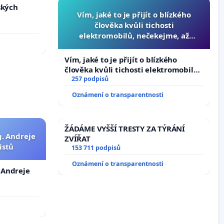
ských
Vím, jaké to je přijít o blízkého
člověka kvůli tichosti
elektromobilů, nečekejme, až
přibydou další, zaveďme slyšitelná
auta!
Vím, jaké to je přijít o blízkého
člověka kvůli tichosti elektromobilů,
nečekejme, až přibydou další,
257 podpisů
zaveďme slyšitelná auta!
Oznámení o transparentnosti
ŽÁDÁME VYŠŠÍ TRESTY ZA TÝRÁNÍ
g. Andreje
ZVÍŘAT
istů
153 711 podpisů
Oznámení o transparentnosti
. Andreje