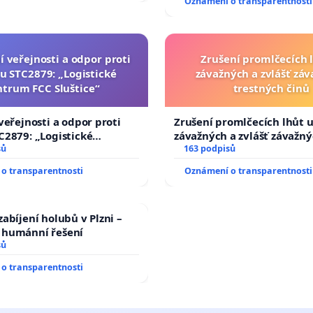
Oznámení o transparentnosti
í veřejnosti a odpor proti
Zrušení promlčecích 
u STC2879: „Logistické
závažných a zvlášť zá
ntrum FCC Sluštice“
trestných činů
veřejnosti a odpor proti
Zrušení promlčecích lhůt 
2879: „Logistické
závažných a zvlášť závažn
C Sluštice“
sů
trestných činů
163 podpisů
o transparentnosti
Oznámení o transparentnosti
abíjení holubů v Plzni –
humánní řešení
sů
o transparentnosti