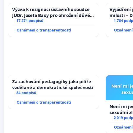
Výzva k rezignaci ústavního soudce
Vyjádření 
JUDr. Josefa Baxy pro ohrožení důvěry
milosti – 
ve spravedlivý proces
17 274 podpisů
1 764 podp
Oznámení o transparentnosti
Oznámení 
Za zachování pedagogiky jako pilíře
Není mi je
vzdělané a demokratické společnosti
sexuá
84 podpisů
Oznámení o transparentnosti
Není mi jed
sexuální z
2 019 podp
Oznámení 