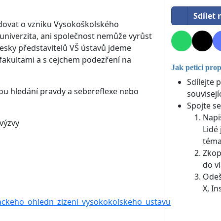
Sdílet
odovat o vzniku Vysokoškolského
univerzita, ani společnost nemůže vyrůst
klesky představitelů VŠ ústavů jdeme
 fakultami a s cejchem podezření na
Jak petici pro
Sdílejte 
tou hledání pravdy a sebereflexe nebo
souvisejí
Spojte se
Napi
výzvy
Lidé 
téma
Zkop
do vl
Odeš
X, I
lackeho_ohledn_zizeni_vysokokolskeho_ustavu