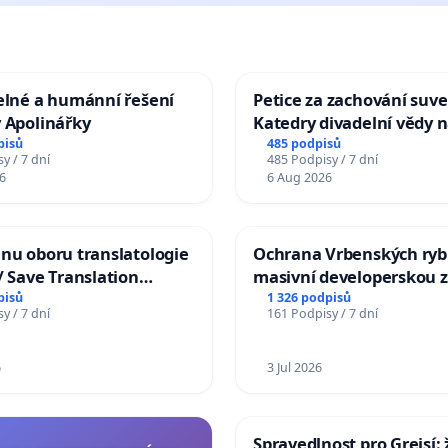
elné a humánní řešení
Petice za zachování suve
 Apolinářky
Katedry divadelní vědy n
pisů
485 podpisů
y / 7 dní
485 Podpisy / 7 dní
6
6 Aug 2026
nu oboru translatologie
Ochrana Vrbenských ryb
/ Save Translation
masivní developerskou 
 the Faculty of Arts,
pisů
1 326 podpisů
y / 7 dní
161 Podpisy / 7 dní
niversity
6
3 Jul 2026
Spravedlnost pro Grejsí