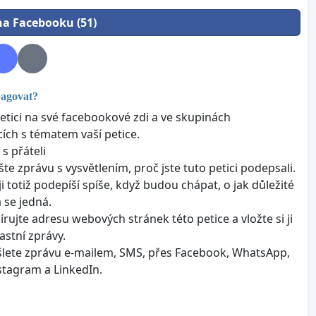
 na Facebooku (51)
pagovat?
petici na své facebookové zdi a ve skupinách
cích s tématem vaší petice.
 s přáteli
šte zprávu s vysvětlením, proč jste tuto petici podepsali.
ji totiž podepíší spíše, když budou chápat, o jak důležité
 se jedná.
írujte adresu webových stránek této petice a vložte si ji
astní zprávy.
lete zprávu e-mailem, SMS, přes Facebook, WhatsApp,
nstagram a LinkedIn.