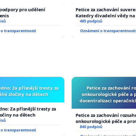
podpory pro udělení
Petice za zachování suvere
Denis
Katedry divadelní vědy na
isů
485 podpisů
o transparentnosti
Oznámení o transparentnosti
dno: Za přísnější tresty za
Petice za zachování r
lní zločiny na dětech
onkourologické péče a pr
docentralizaci operační
no: Za přísnější tresty za
ločiny na dětech
Petice za zachování rozsah
isů
onkourologické péče a prot
docentralizaci operačních
840 podpisů
o transparentnosti