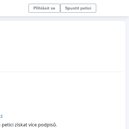
Přihlásit se
Spustit petici
ci
petici získat více podpisů.