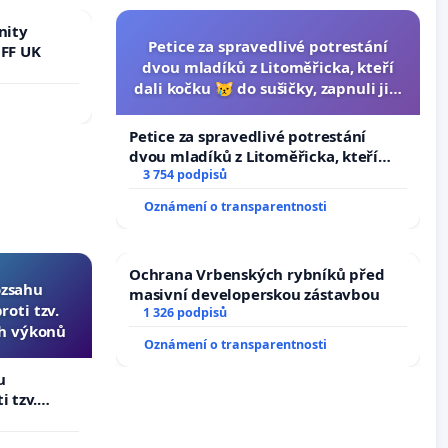
nity
Petice za spravedlivé potrestání
 FF UK
dvou mladíků z Litoměřicka, kteří
dali kočku 😿 do sušičky, zapnuli ji a
umírání zvířete natočili.
Petice za spravedlivé potrestání
dvou mladíků z Litoměřicka, kteří
dali kočku 😿 do sušičky, zapnuli ji a
3 754 podpisů
umírání zvířete natočili.
Oznámení o transparentnosti
Ochrana Vrbenských rybníků před
ozsahu
masivní developerskou zástavbou
oti tzv.
1 326 podpisů
ch výkonů
Oznámení o transparentnosti
u
i tzv.
 výkonů