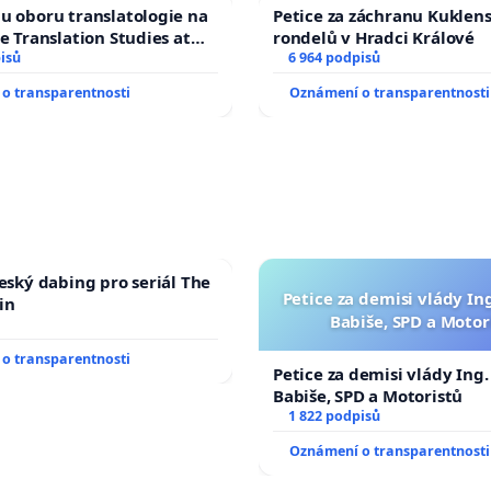
u oboru translatologie na
Petice za záchranu Kuklen
ve Translation Studies at
rondelů v Hradci Králové
 of Arts, Charles
isů
6 964 podpisů
o transparentnosti
Oznámení o transparentnosti
český dabing pro seriál The
Petice za demisi vlády In
in
Babiše, SPD a Motor
o transparentnosti
Petice za demisi vlády Ing
Babiše, SPD a Motoristů
1 822 podpisů
Oznámení o transparentnosti