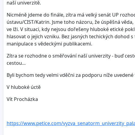
naší univerzitě.
Nicméně jdeme do finále, zítra má velký senát UP rozh
ústavu/CIST/Katrin. Jsme toho názoru, že úspěšná věda, 
ve lži. V situaci, kdy nejsou dořešeny hluboké etické po
hlasovat o jejich vzniku. Bez jasných techických dohod s
manipulace s vědeckými publikacemi.
Zítra se rozhodne o směřování naší univerzity - buď ces
cestou...
Byli bychom tedy velmi vděčni za podporu níže uvedené 
V hluboké úctě
Vít Procházka
https://www.petice.com/vyzva_senatorm_univerzity_pa