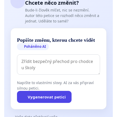
Chcete něco změnit?
Bude-li člověk mlčet, nic se nezmění.
Autor této petice se rozhodl něco změnit a
jednat. Uděláte to samé?
Popište změnu, kterou chcete vidět
Poháněno AI
Napište to vlastními slovy. AI za vás připraví
silnou petici.
Vygenerovat petici
Vaše data zůstávají vaše