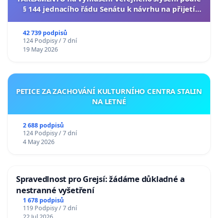
§ 144 jednacího řádu Senátu k návrhu na přijetí
usnesení k podání ústavní žaloby na prezidenta
republiky
42 739 podpisů
124 Podpisy / 7 dní
19 May 2026
PETICE ZA ZACHOVÁNÍ KULTURNÍHO CENTRA STALIN
NA LETNÉ
2 688 podpisů
124 Podpisy / 7 dní
4 May 2026
Spravedlnost pro Grejsí: žádáme důkladné a
nestranné vyšetření
1 678 podpisů
119 Podpisy / 7 dní
22 Jul 2026