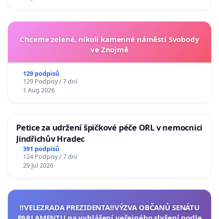
Chceme zelené, nikoli kamenné náměstí Svobody
ve Znojmě
129 podpisů
129 Podpisy / 7 dní
1 Aug 2026
Petice za udržení špičkové péče ORL v nemocnici
Jindřichův Hradec
391 podpisů
124 Podpisy / 7 dní
29 Jul 2026
‼️VELEZRADA PREZIDENTA‼️VÝZVA OBČANŮ SENÁTU
PARLAMENTU na vyhlášení veřejného slyšení podle