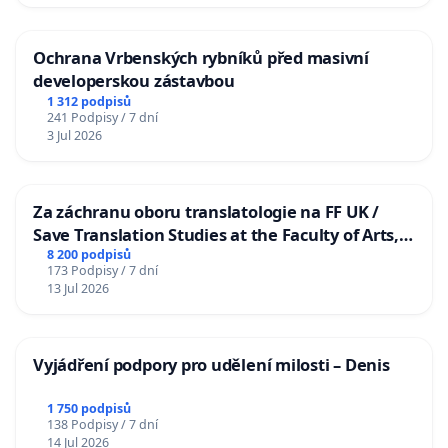
Ochrana Vrbenských rybníků před masivní
developerskou zástavbou
1 312 podpisů
241 Podpisy / 7 dní
3 Jul 2026
Za záchranu oboru translatologie na FF UK /
Save Translation Studies at the Faculty of Arts,
Charles University
8 200 podpisů
173 Podpisy / 7 dní
13 Jul 2026
Vyjádření podpory pro udělení milosti – Denis
1 750 podpisů
138 Podpisy / 7 dní
14 Jul 2026