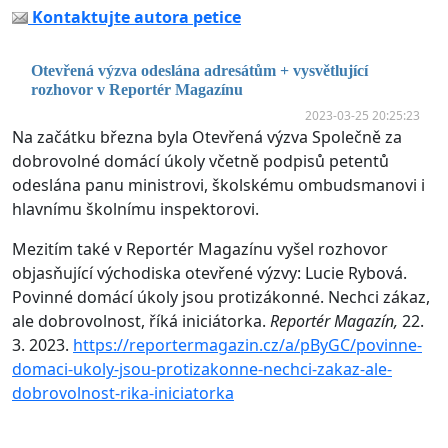
Kontaktujte autora petice
Otevřená výzva odeslána adresátům + vysvětlující
rozhovor v Reportér Magazínu
2023-03-25 20:25:23
Na začátku března byla Otevřená výzva Společně za
dobrovolné domácí úkoly včetně podpisů petentů
odeslána panu ministrovi, školskému ombudsmanovi i
hlavnímu školnímu inspektorovi.
Mezitím také v Reportér Magazínu vyšel rozhovor
objasňující východiska otevřené výzvy: Lucie Rybová.
Povinné domácí úkoly jsou protizákonné. Nechci zákaz,
ale dobrovolnost, říká iniciátorka.
Reportér Magazín,
22.
3. 2023.
https://reportermagazin.cz/a/pByGC/povinne-
domaci-ukoly-jsou-protizakonne-nechci-zakaz-ale-
dobrovolnost-rika-iniciatorka