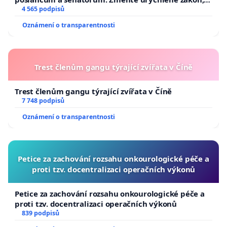
aby se tragédie malé Viktorky už nemohla opakovat!
4 565 podpisů
Oznámení o transparentnosti
Trest členům gangu týrající zvířata v Číně
Trest členům gangu týrající zvířata v Číně
7 748 podpisů
Oznámení o transparentnosti
Petice za zachování rozsahu onkourologické péče a
proti tzv. docentralizaci operačních výkonů
Petice za zachování rozsahu onkourologické péče a
proti tzv. docentralizaci operačních výkonů
839 podpisů