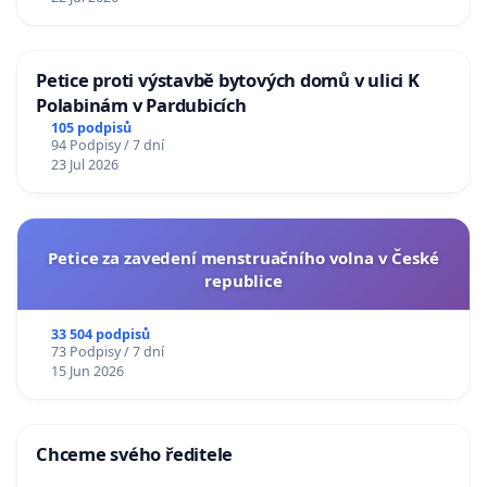
Petice proti výstavbě bytových domů v ulici K
Polabinám v Pardubicích
105 podpisů
94 Podpisy / 7 dní
23 Jul 2026
Petice za zavedení menstruačního volna v České
republice
33 504 podpisů
73 Podpisy / 7 dní
15 Jun 2026
Chceme svého ředitele