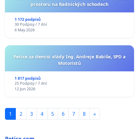
prostoru na Radnických schodech
1 172 podpisů
30 Podpisy / 7 dní
6 May 2026
Petice za demisi vlády Ing. Andreje Babiše, SPD a
Motoristů
1 817 podpisů
25 Podpisy / 7 dní
12 Jun 2026
1
2
3
4
5
6
7
8
»
Petice.com