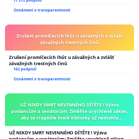
17 272 podpisů
Oznámení o transparentnosti
Zrušení promlčecích lhůt u závažných a zvlášť
závažných trestných činů
Zrušení promlčecích lhůt u závažných a zvlášť
závažných trestných činů
162 podpisů
Oznámení o transparentnosti
UŽ NIKDY SMRT NEVINNÉHO DÍTĚTE ! Výzva
poslancům a senátorům: Změňte urychleně zákon,
aby se tragédie malé Viktorky už nemohla
opakovat!
UŽ NIKDY SMRT NEVINNÉHO DÍTĚTE ! Výzva
poslancům a senátorům: Změňte urychleně zákon,