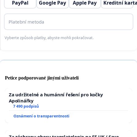
PayPal
Google Pay
Apple Pay
Kreditní kart
Platební metoda
Vyberte způsob platby, abyste mohli pokračovat.
Petice podporované jinými uživateli
Za udržitelné a humánní řešení pro kočky
Apolinářky
7 490 podpisů
Oznámení o transparentnosti
Za záchranu oboru translatologie na FF UK / Save