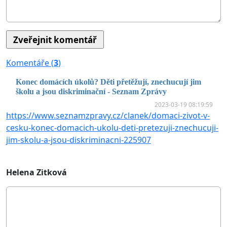
Komentáře (
3
)
Konec domácích úkolů? Děti přetěžují, znechucují jim
školu a jsou diskriminační - Seznam Zprávy
2023-03-19 08:19:59
https://www.seznamzpravy.cz/clanek/domaci-zivot-v-
cesku-konec-domacich-ukolu-deti-pretezuji-znechucuji-
jim-skolu-a-jsou-diskriminacni-225907
Helena Zitková