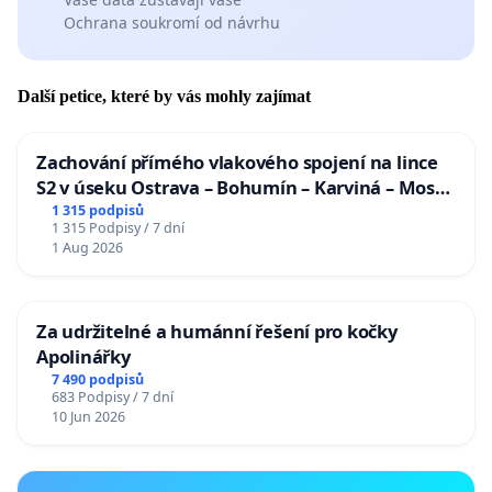
Ochrana soukromí od návrhu
Další petice, které by vás mohly zajímat
Zachování přímého vlakového spojení na lince
S2 v úseku Ostrava – Bohumín – Karviná – Mosty
u Jablunkova
1 315 podpisů
1 315 Podpisy / 7 dní
1 Aug 2026
Za udržitelné a humánní řešení pro kočky
Apolinářky
7 490 podpisů
683 Podpisy / 7 dní
10 Jun 2026