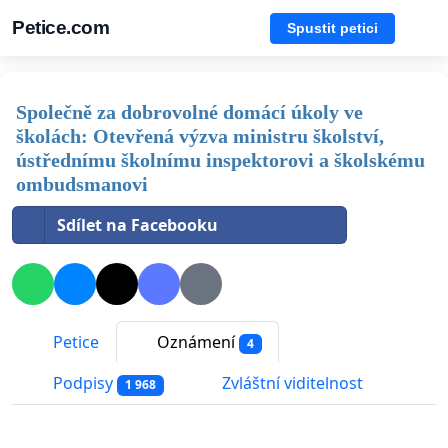
Petice.com
Spustit petici
Společně za dobrovolné domácí úkoly ve
školách: Otevřená výzva ministru školství,
ústřednímu školnímu inspektorovi a školskému
ombudsmanovi
Sdílet na Facebooku
Petice
Oznámení
4
Podpisy
Zvláštní viditelnost
1 968