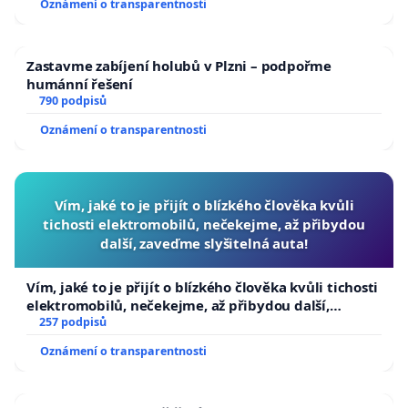
Oznámení o transparentnosti
Zastavme zabíjení holubů v Plzni – podpořme
humánní řešení
790 podpisů
Oznámení o transparentnosti
Vím, jaké to je přijít o blízkého člověka kvůli
tichosti elektromobilů, nečekejme, až přibydou
další, zaveďme slyšitelná auta!
Vím, jaké to je přijít o blízkého člověka kvůli tichosti
elektromobilů, nečekejme, až přibydou další,
zaveďme slyšitelná auta!
257 podpisů
Oznámení o transparentnosti