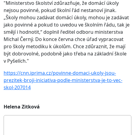
"Ministerstvo školství zdůrazňuje, že domácí úkoly
nejsou povinné, pokud školní řád nestanoví jinak.
„Školy mohou zadávat domácí úkoly, mohou je zadávat
jako povinné a pokud to uvedou ve školním řádu, tak je
smějí i hodnotit,“ doplnil ředitel odboru ministerstva
Michal Černý. Do konce června chce úřad vypracovat
pro školy metodiku k úkolům. Chce zdůraznit, že mají
být dobrovolné, podobně jako třeba na základní škole
v Pyšelích."
https://cnn.iprima.cz/povinne-domaci-ukoly-jsou-
prezitek-broji-iniciativa-podle-ministerstva-je-to-vec-
skol-207014
Helena Zitková