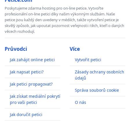
Poskytujeme zdarma hosting pro on-line petice. Vytvořte
profesionální on-line petici díky našim výkonným službám. Naše
petice jsou každý den uvedeny v médiích, takže vytvoření petice je
skvělý způsob, jak upoutat pozornost veřejnosti i těch, kteří o daných
věcech rozhodují.
Průvodci
Více
Jak zahájit online petici
Vytvořit petici
Jak napsat petici?
Zásady ochrany osobních
údajů
Jak petici propagovat?
Správa souborů cookie
Jak získat mediální pokrytí
pro vaši petici
O nás
Jak doručit petici