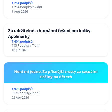
u Jablunkova
1 254 podpisů
1 254 Podpisy / 7 dní
1 Aug 2026
Za udržitelné a humánní řešení pro kočky
Apolinářky
7 404 podpisů
745 Podpisy / 7 dní
10 Jun 2026
Není mi jedno: Za přísnější tresty za sexuální
zločiny na dětech
1 975 podpisů
527 Podpisy / 7 dní
22 Apr 2026