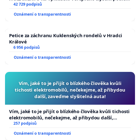
144 jednacího řádu Senátu k návrhu na přijetí
42 729 podpisů
usnesení k podání ústavní žaloby na prezidenta
Oznámení o transparentnosti
republiky
Petice za záchranu Kuklenských rondelů v Hradci
Králové
6 956 podpisů
Oznámení o transparentnosti
Vím, jaké to je přijít o blízkého člověka kvůli
tichosti elektromobilů, nečekejme, až přibydou
další, zaveďme slyšitelná auta!
Vím, jaké to je přijít o blízkého člověka kvůli tichosti
elektromobilů, nečekejme, až přibydou další,
zaveďme slyšitelná auta!
257 podpisů
Oznámení o transparentnosti