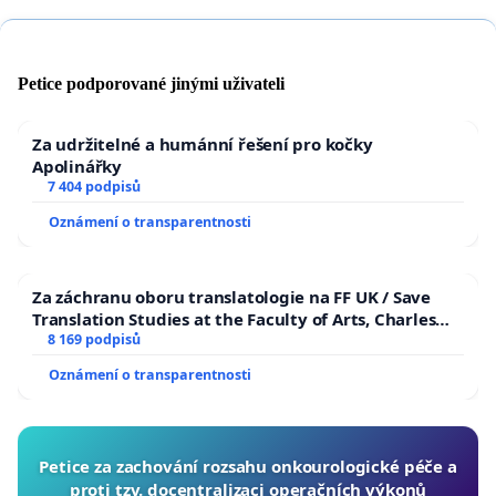
Petice podporované jinými uživateli
Za udržitelné a humánní řešení pro kočky
Apolinářky
7 404 podpisů
Oznámení o transparentnosti
Za záchranu oboru translatologie na FF UK / Save
Translation Studies at the Faculty of Arts, Charles
University
8 169 podpisů
Oznámení o transparentnosti
Petice za zachování rozsahu onkourologické péče a
proti tzv. docentralizaci operačních výkonů