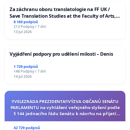
Za záchranu oboru translatologie na FF UK /
Save Translation Studies at the Faculty of Arts,
Charles University
8 169 podpisů
213 Podpisy / 7 dní
13 Jul 2026
Vyjádření podpory pro udělení milosti – Denis
1 729 podpisů
148 Podpisy / 7 dní
14 Jul 2026
‼️VELEZRADA PREZIDENTA‼️VÝZVA OBČANŮ SENÁTU
PARLAMENTU na vyhlášení veřejného slyšení podle
§ 144 jednacího řádu Senátu k návrhu na přijetí
usnesení k podání ústavní žaloby na prezidenta
republiky
42 729 podpisů