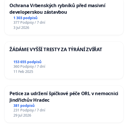
Ochrana Vrbenských rybníků před masivní
developerskou zástavbou
1 303 podpisů
377 Podpisy / 7 dní
3 Jul 2026
ŽÁDÁME VYŠŠÍ TRESTY ZA TÝRÁNÍ ZVÍŘAT
153 655 podpisů
360 Podpisy / 7 dní
11 Feb 2025
Petice za udržení špičkové péče ORL v nemocnici
Jindřichův Hradec
381 podpisů
231 Podpisy / 7 dní
29 Jul 2026