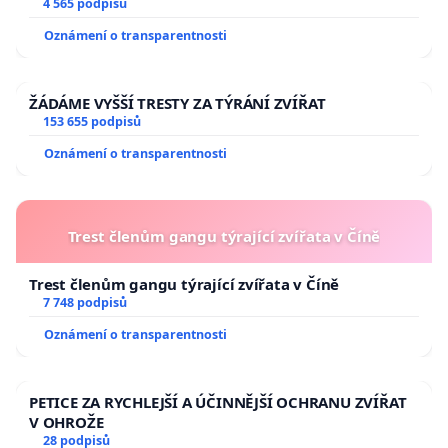
aby se tragédie malé Viktorky už nemohla opakovat!
4 565 podpisů
Oznámení o transparentnosti
ŽÁDÁME VYŠŠÍ TRESTY ZA TÝRÁNÍ ZVÍŘAT
153 655 podpisů
Oznámení o transparentnosti
Trest členům gangu týrající zvířata v Číně
Trest členům gangu týrající zvířata v Číně
7 748 podpisů
Oznámení o transparentnosti
PETICE ZA RYCHLEJŠÍ A ÚČINNĚJŠÍ OCHRANU ZVÍŘAT
V OHROŽE
28 podpisů