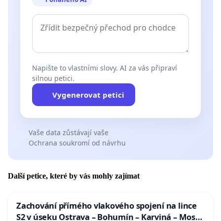
Napište to vlastními slovy. AI za vás připraví
silnou petici.
Vygenerovat petici
Vaše data zůstávají vaše
Ochrana soukromí od návrhu
Další petice, které by vás mohly zajímat
Zachování přímého vlakového spojení na lince
S2 v úseku Ostrava – Bohumín – Karviná – Mosty