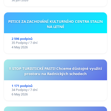
30 Jun 2026
PETICE ZA ZACHOVÁNÍ KULTURNÍHO CENTRA STALIN
NA LETNÉ
2 596 podpisů
35 Podpisy / 7 dní
4 May 2026
‼️ STOP TURISTICKÉ PASTI! Chceme důstojné využití
prostoru na Radnických schodech
1 171 podpisů
34 Podpisy / 7 dní
6 May 2026