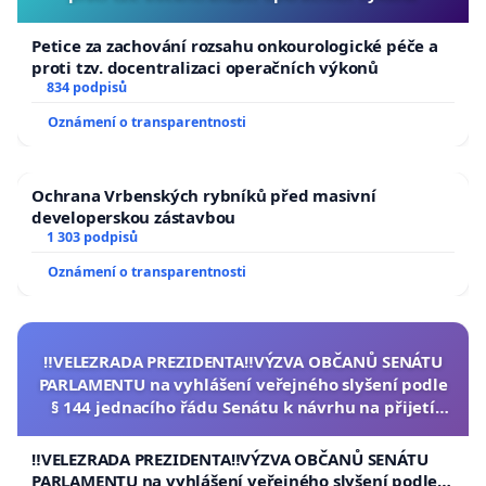
Petice za zachování rozsahu onkourologické péče a
proti tzv. docentralizaci operačních výkonů
834 podpisů
Oznámení o transparentnosti
Ochrana Vrbenských rybníků před masivní
developerskou zástavbou
1 303 podpisů
Oznámení o transparentnosti
‼️VELEZRADA PREZIDENTA‼️VÝZVA OBČANŮ SENÁTU
PARLAMENTU na vyhlášení veřejného slyšení podle
§ 144 jednacího řádu Senátu k návrhu na přijetí
usnesení k podání ústavní žaloby na prezidenta
republiky
‼️VELEZRADA PREZIDENTA‼️VÝZVA OBČANŮ SENÁTU
PARLAMENTU na vyhlášení veřejného slyšení podle §