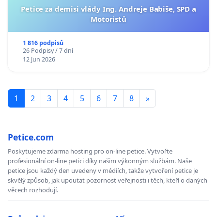
Petice za demisi vlády Ing. Andreje Babiše, SPD a
Motoristů
1 816 podpisů
26 Podpisy / 7 dní
12 Jun 2026
1
2
3
4
5
6
7
8
»
Petice.com
Poskytujeme zdarma hosting pro on-line petice. Vytvořte
profesionální on-line petici díky našim výkonným službám. Naše
petice jsou každý den uvedeny v médiích, takže vytvoření petice je
skvělý způsob, jak upoutat pozornost veřejnosti i těch, kteří o daných
věcech rozhodují.