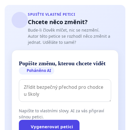
SPUSŤTE VLASTNÍ PETICI
Chcete něco změnit?
Bude-li člověk mlčet, nic se nezmění.
Autor této petice se rozhodl něco změnit a
jednat. Uděláte to samé?
Popište změnu, kterou chcete vidět
Poháněno AI
Napište to vlastními slovy. AI za vás připraví
silnou petici.
Vygenerovat petici