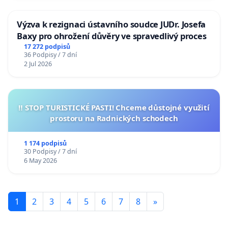
Výzva k rezignaci ústavního soudce JUDr. Josefa
Baxy pro ohrožení důvěry ve spravedlivý proces
17 272 podpisů
36 Podpisy / 7 dní
2 Jul 2026
‼️ STOP TURISTICKÉ PASTI! Chceme důstojné využití
prostoru na Radnických schodech
1 174 podpisů
30 Podpisy / 7 dní
6 May 2026
1
2
3
4
5
6
7
8
»