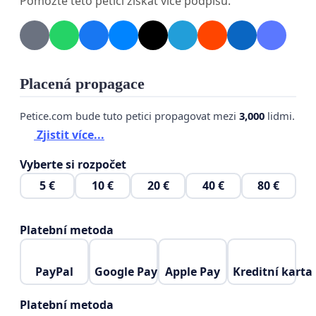
Pomozte této petici získat více podpisů.
Placená propagace
Petice.com bude tuto petici propagovat mezi
3,000
lidmi.
Zjistit více...
Vyberte si rozpočet
5 €
10 €
20 €
40 €
80 €
Platební metoda
PayPal
Google Pay
Apple Pay
Kreditní karta
Platební metoda