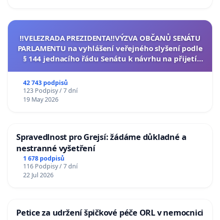
‼️VELEZRADA PREZIDENTA‼️VÝZVA OBČANŮ SENÁTU
PARLAMENTU na vyhlášení veřejného slyšení podle
§ 144 jednacího řádu Senátu k návrhu na přijetí
usnesení k podání ústavní žaloby na prezidenta
republiky
42 743 podpisů
123 Podpisy / 7 dní
19 May 2026
Spravedlnost pro Grejsí: žádáme důkladné a
nestranné vyšetření
1 678 podpisů
116 Podpisy / 7 dní
22 Jul 2026
Petice za udržení špičkové péče ORL v nemocnici