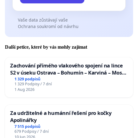
Vaše data zůstávají vaše
Ochrana soukromí od návrhu
Další petice, které by vás mohly zajímat
Zachování přímého vlakového spojení na lince
S2 v úseku Ostrava – Bohumín – Karviná – Mosty
u Jablunkova
1 329 podpisů
1 329 Podpisy / 7 dní
1 Aug 2026
Za udržitelné a humánní řešení pro kočky
Apolinářky
7 515 podpisů
679 Podpisy / 7 dní
10 Jun 2026