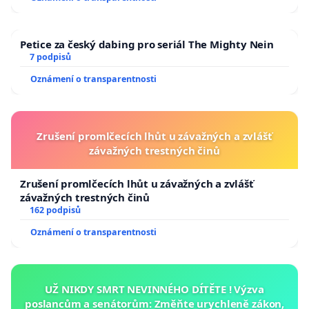
Petice za český dabing pro seriál The Mighty Nein
7 podpisů
Oznámení o transparentnosti
Zrušení promlčecích lhůt u závažných a zvlášť
závažných trestných činů
Zrušení promlčecích lhůt u závažných a zvlášť
závažných trestných činů
162 podpisů
Oznámení o transparentnosti
UŽ NIKDY SMRT NEVINNÉHO DÍTĚTE ! Výzva
poslancům a senátorům: Změňte urychleně zákon,