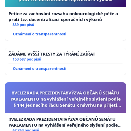
Petice za zachování rozsahu onkourologické péče a
proti tzv. docentralizaci operačních výkonů
839 podpisů
Oznámení o transparentnosti
ŽÁDÁME VYŠŠÍ TRESTY ZA TÝRÁNÍ ZVÍŘAT
153 687 podpisů
Oznámení o transparentnosti
‼️VELEZRADA PREZIDENTA‼️VÝZVA OBČANŮ SENÁTU
PARLAMENTU na vyhlášení veřejného slyšení podle
§ 144 jednacího řádu Senátu k návrhu na přijetí
usnesení k podání ústavní žaloby na prezidenta
republiky
‼️VELEZRADA PREZIDENTA‼️VÝZVA OBČANŮ SENÁTU
PARLAMENTU na vyhlášení veřejného slyšení podle §
144 jednacího řádu Senátu k návrhu na přijetí
42 743 podpisů