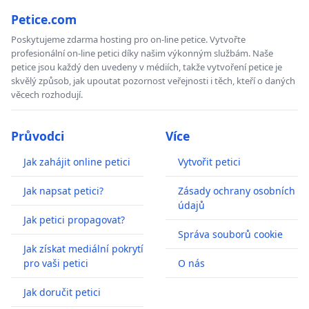
Petice.com
Poskytujeme zdarma hosting pro on-line petice. Vytvořte
profesionální on-line petici díky našim výkonným službám. Naše
petice jsou každý den uvedeny v médiích, takže vytvoření petice je
skvělý způsob, jak upoutat pozornost veřejnosti i těch, kteří o daných
věcech rozhodují.
Průvodci
Více
Jak zahájit online petici
Vytvořit petici
Jak napsat petici?
Zásady ochrany osobních
údajů
Jak petici propagovat?
Správa souborů cookie
Jak získat mediální pokrytí
pro vaši petici
O nás
Jak doručit petici