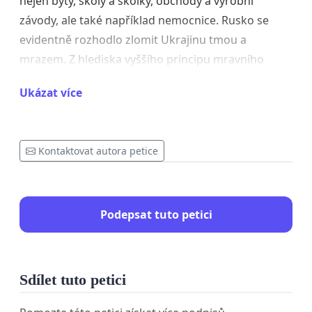
nejen byty, školy a školky, obchody a výrobní
závody, ale také například nemocnice. Rusko se
evidentně rozhodlo zlomit Ukrajinu tmou a
mrazem. Z hlediska vyššího principu mravního
žádáme příslušné státní a soukromé distributory
Ukázat více
energií, aby dali ruským diplomatům v Praze
ochutnat jejich vlastní medicínu. Žádáme odpojení
všech budou v majetku Ruské federace od plynu,
Kontaktovat autora petice
vody a elektrické energie.
Podepsat tuto petici
Sdílet tuto petici