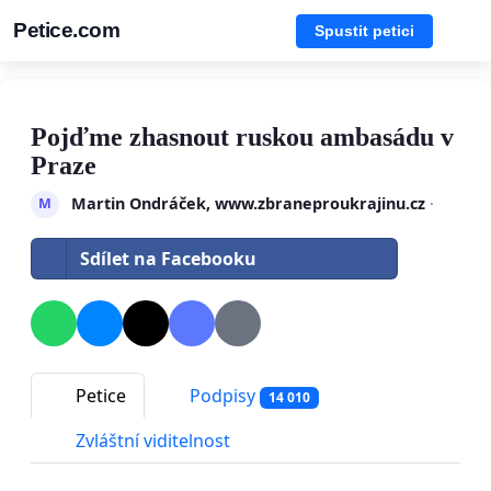
Petice.com
Spustit petici
Pojďme zhasnout ruskou ambasádu v
Praze
Martin Ondráček, www.zbraneproukrajinu.cz
·
M
Sdílet na Facebooku
Petice
Podpisy
14 010
Zvláštní viditelnost