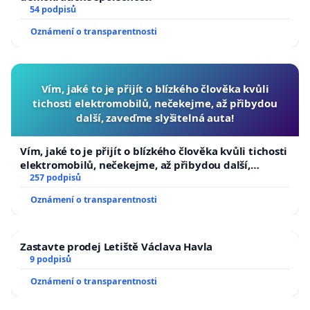
54 podpisů
Oznámení o transparentnosti
Vím, jaké to je přijít o blízkého člověka kvůli
tichosti elektromobilů, nečekejme, až přibydou
další, zaveďme slyšitelná auta!
Vím, jaké to je přijít o blízkého člověka kvůli tichosti
elektromobilů, nečekejme, až přibydou další,
zaveďme slyšitelná auta!
257 podpisů
Oznámení o transparentnosti
Zastavte prodej Letiště Václava Havla
9 podpisů
Oznámení o transparentnosti