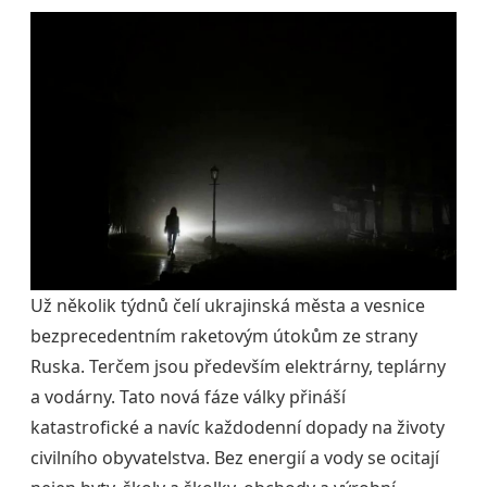
Už několik týdnů čelí ukrajinská města a vesnice
bezprecedentním raketovým útokům ze strany
Ruska. Terčem jsou především elektrárny, teplárny
a vodárny. Tato nová fáze války přináší
katastrofické a navíc každodenní dopady na životy
civilního obyvatelstva. Bez energií a vody se ocitají