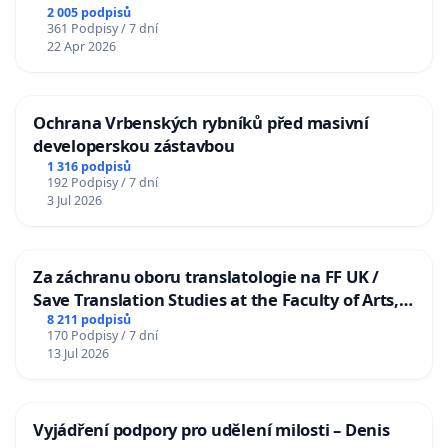
2 005 podpisů
361 Podpisy / 7 dní
22 Apr 2026
Ochrana Vrbenských rybníků před masivní
developerskou zástavbou
1 316 podpisů
192 Podpisy / 7 dní
3 Jul 2026
Za záchranu oboru translatologie na FF UK /
Save Translation Studies at the Faculty of Arts,
Charles University
8 211 podpisů
170 Podpisy / 7 dní
13 Jul 2026
Vyjádření podpory pro udělení milosti – Denis