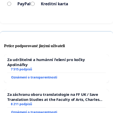
PayPal
Kreditní karta
Petice podporované jinými uživateli
Za udržitelné a humánní řešení pro kočky
Apolinářky
7 515 podpisů
Oznámení o transparentnosti
Za záchranu oboru translatologie na FF UK / Save
Translation Studies at the Faculty of Arts, Charles
University
8 211 podpisů
Oznámení o transparentnosti