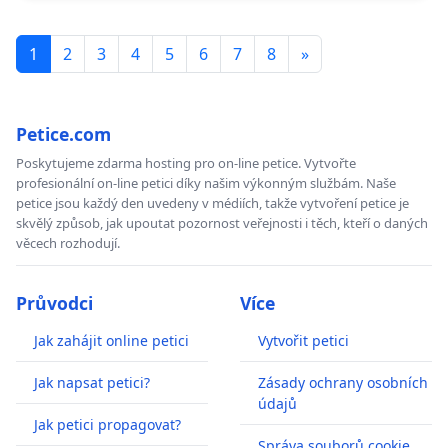
1
2
3
4
5
6
7
8
»
Petice.com
Poskytujeme zdarma hosting pro on-line petice. Vytvořte
profesionální on-line petici díky našim výkonným službám. Naše
petice jsou každý den uvedeny v médiích, takže vytvoření petice je
skvělý způsob, jak upoutat pozornost veřejnosti i těch, kteří o daných
věcech rozhodují.
Průvodci
Více
Jak zahájit online petici
Vytvořit petici
Jak napsat petici?
Zásady ochrany osobních
údajů
Jak petici propagovat?
Správa souborů cookie