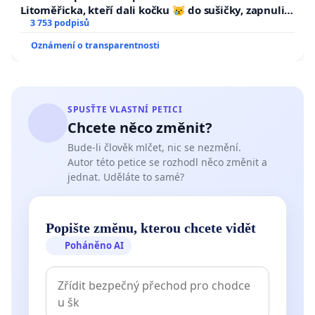
Litoměřicka, kteří dali kočku 😿 do sušičky, zapnuli ji
a umírání zvířete natočili.
3 753 podpisů
Oznámení o transparentnosti
SPUSŤTE VLASTNÍ PETICI
Chcete něco změnit?
Bude-li člověk mlčet, nic se nezmění.
Autor této petice se rozhodl něco změnit a
jednat. Uděláte to samé?
Popište změnu, kterou chcete vidět
Poháněno AI