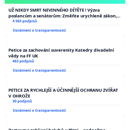
opakovat!
UŽ NIKDY SMRT NEVINNÉHO DÍTĚTE ! Výzva
poslancům a senátorům: Změňte urychleně zákon,
aby se tragédie malé Viktorky už nemohla opakovat!
4 565 podpisů
Oznámení o transparentnosti
Petice za zachování suverenity Katedry divadelní
vědy na FF UK
463 podpisů
Oznámení o transparentnosti
PETICE ZA RYCHLEJŠÍ A ÚČINNĚJŠÍ OCHRANU ZVÍŘAT
V OHROŽE
30 podpisů
Oznámení o transparentnosti
Zastavme zabíjení holubů v Plzni – podpořme