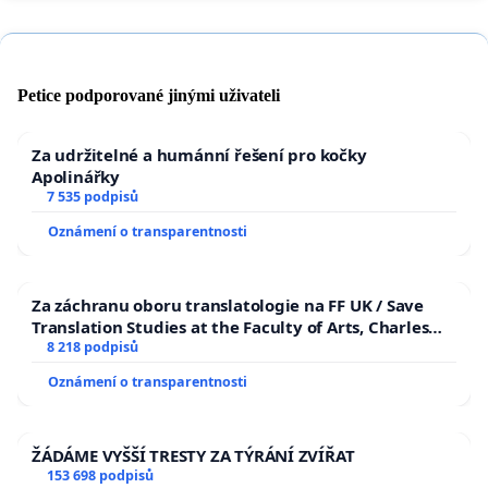
Petice podporované jinými uživateli
Za udržitelné a humánní řešení pro kočky
Apolinářky
7 535 podpisů
Oznámení o transparentnosti
Za záchranu oboru translatologie na FF UK / Save
Translation Studies at the Faculty of Arts, Charles
University
8 218 podpisů
Oznámení o transparentnosti
ŽÁDÁME VYŠŠÍ TRESTY ZA TÝRÁNÍ ZVÍŘAT
153 698 podpisů