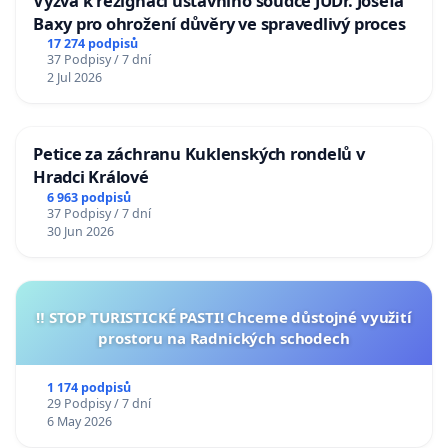
Výzva k rezignaci ústavního soudce JUDr. Josefa
Baxy pro ohrožení důvěry ve spravedlivý proces
17 274 podpisů
37 Podpisy / 7 dní
2 Jul 2026
Petice za záchranu Kuklenských rondelů v
Hradci Králové
6 963 podpisů
37 Podpisy / 7 dní
30 Jun 2026
‼️ STOP TURISTICKÉ PASTI! Chceme důstojné využití
prostoru na Radnických schodech
1 174 podpisů
29 Podpisy / 7 dní
6 May 2026