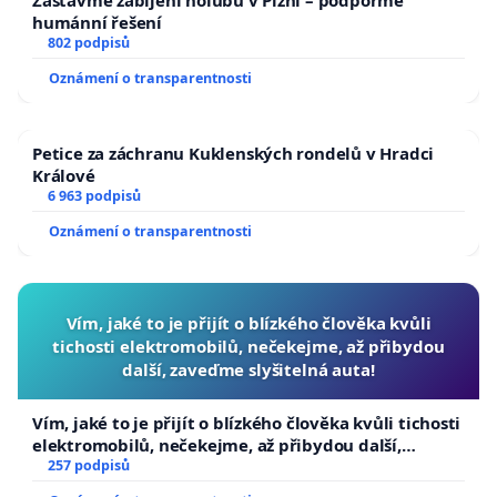
humánní řešení
802 podpisů
Oznámení o transparentnosti
Petice za záchranu Kuklenských rondelů v Hradci
Králové
6 963 podpisů
Oznámení o transparentnosti
Vím, jaké to je přijít o blízkého člověka kvůli
tichosti elektromobilů, nečekejme, až přibydou
další, zaveďme slyšitelná auta!
Vím, jaké to je přijít o blízkého člověka kvůli tichosti
elektromobilů, nečekejme, až přibydou další,
zaveďme slyšitelná auta!
257 podpisů