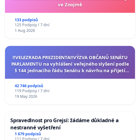
ve Znojmě
133 podpisů
125 Podpisy / 7 dní
1 Aug 2026
‼️VELEZRADA PREZIDENTA‼️VÝZVA OBČANŮ SENÁTU
PARLAMENTU na vyhlášení veřejného slyšení podle
§ 144 jednacího řádu Senátu k návrhu na přijetí
usnesení k podání ústavní žaloby na prezidenta
republiky
42 746 podpisů
119 Podpisy / 7 dní
19 May 2026
Spravedlnost pro Grejsí: žádáme důkladné a
nestranné vyšetření
1 679 podpisů
111 Podpisy / 7 dní