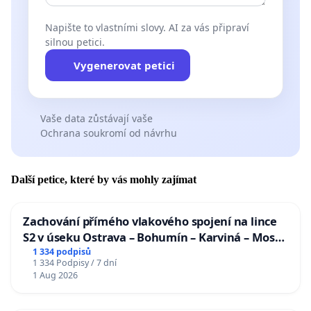
Napište to vlastními slovy. AI za vás připraví
silnou petici.
Vygenerovat petici
Vaše data zůstávají vaše
Ochrana soukromí od návrhu
Další petice, které by vás mohly zajímat
Zachování přímého vlakového spojení na lince
S2 v úseku Ostrava – Bohumín – Karviná – Mosty
u Jablunkova
1 334 podpisů
1 334 Podpisy / 7 dní
1 Aug 2026