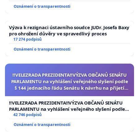
Oznámení o transparentnosti
Výzva k rezignaci ústavního soudce JUDr. Josefa Baxy
pro ohrožení důvěry ve spravedlivý proces
17 274 podpisů
Oznámení o transparentnosti
‼️VELEZRADA PREZIDENTA‼️VÝZVA OBČANŮ SENÁTU
PARLAMENTU na vyhlášení veřejného slyšení podle
§ 144 jednacího řádu Senátu k návrhu na přijetí
usnesení k podání ústavní žaloby na prezidenta
republiky
‼️VELEZRADA PREZIDENTA‼️VÝZVA OBČANŮ SENÁTU
PARLAMENTU na vyhlášení veřejného slyšení podle §
144 jednacího řádu Senátu k návrhu na přijetí
42 746 podpisů
usnesení k podání ústavní žaloby na prezidenta
Oznámení o transparentnosti
republiky