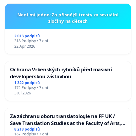
Není mi jedno: Za přísnější tresty za sexuální
zločiny na dětech
2 013 podpisů
318 Podpisy / 7 dní
22 Apr 2026
Ochrana Vrbenských rybníků před masivní
developerskou zástavbou
1 322 podpisů
172 Podpisy / 7 dní
3 Jul 2026
Za záchranu oboru translatologie na FF UK /
Save Translation Studies at the Faculty of Arts,
Charles University
8 218 podpisů
167 Podpisy / 7 dní