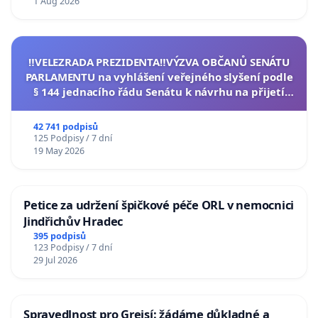
1 Aug 2026
‼️VELEZRADA PREZIDENTA‼️VÝZVA OBČANŮ SENÁTU
PARLAMENTU na vyhlášení veřejného slyšení podle
§ 144 jednacího řádu Senátu k návrhu na přijetí
usnesení k podání ústavní žaloby na prezidenta
republiky
42 741 podpisů
125 Podpisy / 7 dní
19 May 2026
Petice za udržení špičkové péče ORL v nemocnici
Jindřichův Hradec
395 podpisů
123 Podpisy / 7 dní
29 Jul 2026
Spravedlnost pro Grejsí: žádáme důkladné a