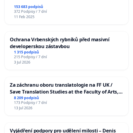
153 683 podpisů
372 Podpisy / 7 dní
11 Feb 2025
Ochrana Vrbenských rybníků před masivní
developerskou zástavbou
1 315 podpisů
215 Podpisy / 7 dní
3 Jul 2026
Za záchranu oboru translatologie na FF UK /
Save Translation Studies at the Faculty of Arts,
Charles University
8 209 podpisů
173 Podpisy / 7 dní
13 Jul 2026
Vyjádření podpory pro udělení milosti – Denis