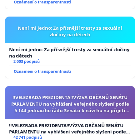
Oznámení o transparentnosti
Není mi jedno: Za přísnější tresty za sexuální
zločiny na dětech
Není mi jedno: Za přísnější tresty za sexuální zločiny
na dětech
2 003 podpisů
Oznámení o transparentnosti
‼️VELEZRADA PREZIDENTA‼️VÝZVA OBČANŮ SENÁTU
PARLAMENTU na vyhlášení veřejného slyšení podle
§ 144 jednacího řádu Senátu k návrhu na přijetí
usnesení k podání ústavní žaloby na prezidenta
republiky
‼️VELEZRADA PREZIDENTA‼️VÝZVA OBČANŮ SENÁTU
PARLAMENTU na vyhlášení veřejného slyšení podle §
144 jednacího řádu Senátu k návrhu na přijetí
42 741 podpisů