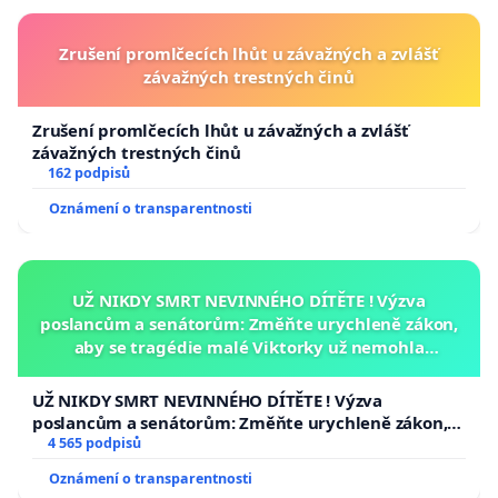
Zrušení promlčecích lhůt u závažných a zvlášť
závažných trestných činů
Zrušení promlčecích lhůt u závažných a zvlášť
závažných trestných činů
162 podpisů
Oznámení o transparentnosti
UŽ NIKDY SMRT NEVINNÉHO DÍTĚTE ! Výzva
poslancům a senátorům: Změňte urychleně zákon,
aby se tragédie malé Viktorky už nemohla
opakovat!
UŽ NIKDY SMRT NEVINNÉHO DÍTĚTE ! Výzva
poslancům a senátorům: Změňte urychleně zákon,
aby se tragédie malé Viktorky už nemohla opakovat!
4 565 podpisů
Oznámení o transparentnosti