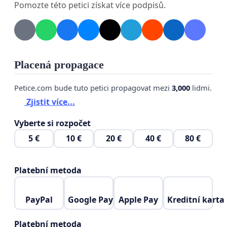
Pomozte této petici získat více podpisů.
Placená propagace
Petice.com bude tuto petici propagovat mezi
3,000
lidmi.
Zjistit více...
Vyberte si rozpočet
5 €
10 €
20 €
40 €
80 €
Platební metoda
PayPal
Google Pay
Apple Pay
Kreditní karta
Platební metoda