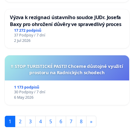
Výzva k rezignaci ústavního soudce JUDr. Josefa
Baxy pro ohrožení důvěry ve spravedlivý proces
17 272 podpisů
37 Podpisy / 7 dní
2 Jul 2026
‼️ STOP TURISTICKÉ PASTI! Chceme důstojné využití
prostoru na Radnických schodech
1 173 podpisů
30 Podpisy / 7 dní
6 May 2026
1
2
3
4
5
6
7
8
»