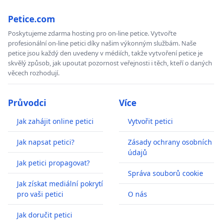
Petice.com
Poskytujeme zdarma hosting pro on-line petice. Vytvořte
profesionální on-line petici díky našim výkonným službám. Naše
petice jsou každý den uvedeny v médiích, takže vytvoření petice je
skvělý způsob, jak upoutat pozornost veřejnosti i těch, kteří o daných
věcech rozhodují.
Průvodci
Více
Jak zahájit online petici
Vytvořit petici
Jak napsat petici?
Zásady ochrany osobních
údajů
Jak petici propagovat?
Správa souborů cookie
Jak získat mediální pokrytí
pro vaši petici
O nás
Jak doručit petici