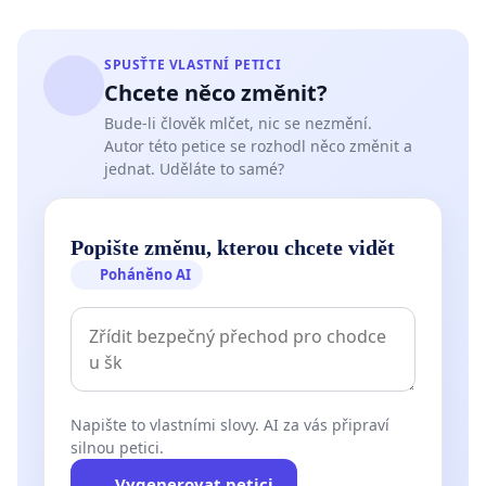
SPUSŤTE VLASTNÍ PETICI
Chcete něco změnit?
Bude-li člověk mlčet, nic se nezmění.
Autor této petice se rozhodl něco změnit a
jednat. Uděláte to samé?
Popište změnu, kterou chcete vidět
Poháněno AI
Napište to vlastními slovy. AI za vás připraví
silnou petici.
Vygenerovat petici