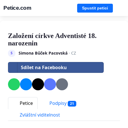
Petice.com
Spustit petici
Založení církve Adventisté 18.
narozenin
Simona Bůček Pacovská
· CZ
S
Sdílet na Facebooku
Petice
Podpisy
21
Zvláštní viditelnost