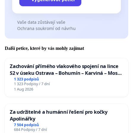
Vaše data zůstávají vaše
Ochrana soukromí od návrhu
Další petice, které by vás mohly zajímat
Zachování přímého vlakového spojení na lince
S2 v úseku Ostrava – Bohumín – Karviná – Mosty
u Jablunkova
1 323 podpisů
1 323 Podpisy / 7 dní
1 Aug 2026
Za udržitelné a humánní řešení pro kočky
Apolinářky
7 504 podpisů
684 Podpisy / 7 dní