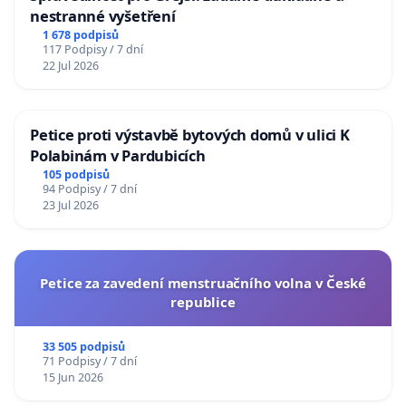
nestranné vyšetření
1 678 podpisů
117 Podpisy / 7 dní
22 Jul 2026
Petice proti výstavbě bytových domů v ulici K
Polabinám v Pardubicích
105 podpisů
94 Podpisy / 7 dní
23 Jul 2026
Petice za zavedení menstruačního volna v České
republice
33 505 podpisů
71 Podpisy / 7 dní
15 Jun 2026