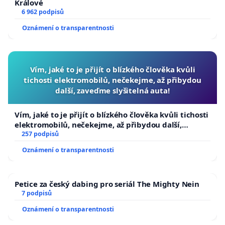
Králové
6 962 podpisů
Oznámení o transparentnosti
Vím, jaké to je přijít o blízkého člověka kvůli
tichosti elektromobilů, nečekejme, až přibydou
další, zaveďme slyšitelná auta!
Vím, jaké to je přijít o blízkého člověka kvůli tichosti
elektromobilů, nečekejme, až přibydou další,
zaveďme slyšitelná auta!
257 podpisů
Oznámení o transparentnosti
Petice za český dabing pro seriál The Mighty Nein
7 podpisů
Oznámení o transparentnosti