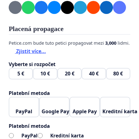
Nenech se zastrašit! Vystup z řady!
Placená propagace
Petice.com bude tuto petici propagovat mezi
3,000
lidmi.
Zjistit více...
Vyberte si rozpočet
5 €
10 €
20 €
40 €
80 €
Platební metoda
PayPal
Google Pay
Apple Pay
Kreditní karta
Platební metoda
PayPal
Kreditní karta