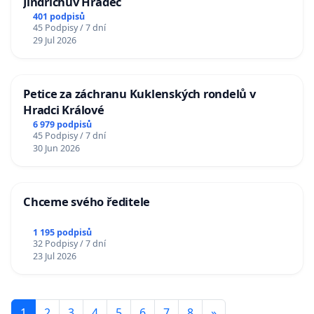
Jindřichův Hradec
401 podpisů
45 Podpisy / 7 dní
29 Jul 2026
Petice za záchranu Kuklenských rondelů v
Hradci Králové
6 979 podpisů
45 Podpisy / 7 dní
30 Jun 2026
Chceme svého ředitele
1 195 podpisů
32 Podpisy / 7 dní
23 Jul 2026
1
2
3
4
5
6
7
8
»