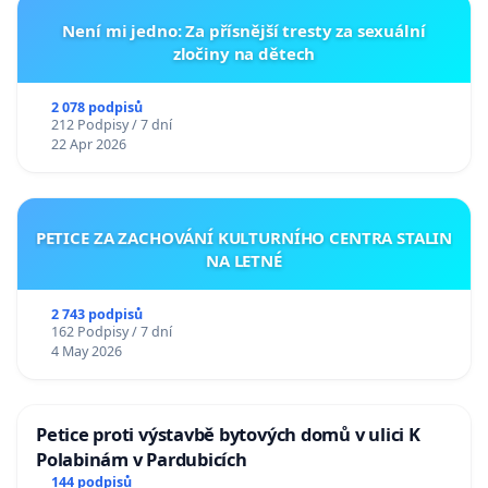
Není mi jedno: Za přísnější tresty za sexuální
zločiny na dětech
2 078 podpisů
212 Podpisy / 7 dní
22 Apr 2026
PETICE ZA ZACHOVÁNÍ KULTURNÍHO CENTRA STALIN
NA LETNÉ
2 743 podpisů
162 Podpisy / 7 dní
4 May 2026
Petice proti výstavbě bytových domů v ulici K
Polabinám v Pardubicích
144 podpisů