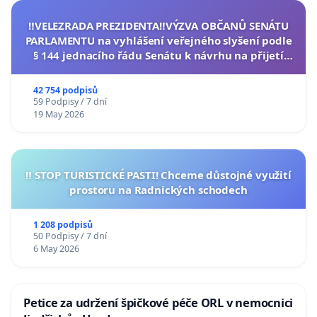
‼️VELEZRADA PREZIDENTA‼️VÝZVA OBČANŮ SENÁTU
PARLAMENTU na vyhlášení veřejného slyšení podle
§ 144 jednacího řádu Senátu k návrhu na přijetí
usnesení k podání ústavní žaloby na prezidenta
republiky
42 754 podpisů
59 Podpisy / 7 dní
19 May 2026
‼️ STOP TURISTICKÉ PASTI! Chceme důstojné využití
prostoru na Radnických schodech
1 208 podpisů
50 Podpisy / 7 dní
6 May 2026
Petice za udržení špičkové péče ORL v nemocnici