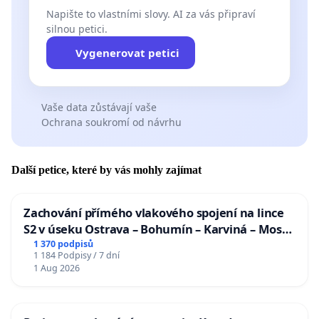
Napište to vlastními slovy. AI za vás připraví
silnou petici.
Vygenerovat petici
Vaše data zůstávají vaše
Ochrana soukromí od návrhu
Další petice, které by vás mohly zajímat
Zachování přímého vlakového spojení na lince
S2 v úseku Ostrava – Bohumín – Karviná – Mosty
u Jablunkova
1 370 podpisů
1 184 Podpisy / 7 dní
1 Aug 2026