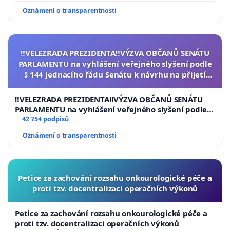
Oznámení o transparentnosti
‼️VELEZRADA PREZIDENTA‼️VÝZVA OBČANŮ SENÁTU
PARLAMENTU na vyhlášení veřejného slyšení podle
§ 144 jednacího řádu Senátu k návrhu na přijetí
usnesení k podání ústavní žaloby na prezidenta
republiky
‼️VELEZRADA PREZIDENTA‼️VÝZVA OBČANŮ SENÁTU
PARLAMENTU na vyhlášení veřejného slyšení podle §
144 jednacího řádu Senátu k návrhu na přijetí
42 754 podpisů
usnesení k podání ústavní žaloby na prezidenta
Oznámení o transparentnosti
republiky
Petice za zachování rozsahu onkourologické péče a
proti tzv. docentralizaci operačních výkonů
Petice za zachování rozsahu onkourologické péče a
proti tzv. docentralizaci operačních výkonů