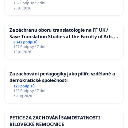
132 Podpisy / 7 dní
23 Jul 2026
Za záchranu oboru translatologie na FF UK /
Save Translation Studies at the Faculty of Arts,
Charles University
8 242 podpisů
127 Podpisy / 7 dní
13 Jul 2026
Za zachování pedagogiky jako pilíře vzdělané a
demokratické společnosti
123 podpisů
123 Podpisy / 7 dní
6 Aug 2026
PETICE ZA ZACHOVÁNÍ SAMOSTATNOSTI
BÍLOVECKÉ NEMOCNICE