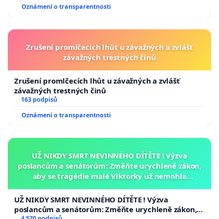
Oznámení o transparentnosti
Zrušení promlčecích lhůt u závažných a zvlášť
závažných trestných činů
Zrušení promlčecích lhůt u závažných a zvlášť
závažných trestných činů
163 podpisů
Oznámení o transparentnosti
UŽ NIKDY SMRT NEVINNÉHO DÍTĚTE ! Výzva
poslancům a senátorům: Změňte urychleně zákon,
aby se tragédie malé Viktorky už nemohla
opakovat!
UŽ NIKDY SMRT NEVINNÉHO DÍTĚTE ! Výzva
poslancům a senátorům: Změňte urychleně zákon,
aby se tragédie malé Viktorky už nemohla opakovat!
4 570 podpisů