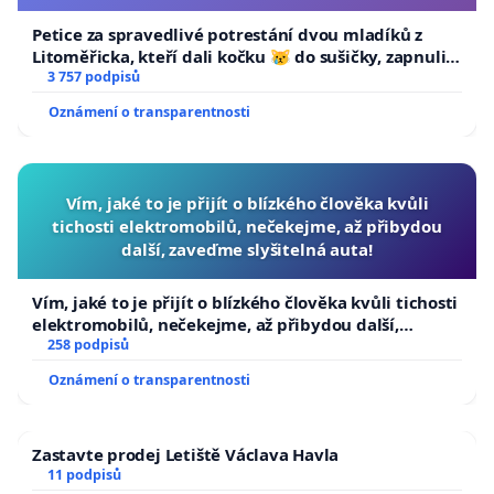
Petice za spravedlivé potrestání dvou mladíků z
Litoměřicka, kteří dali kočku 😿 do sušičky, zapnuli ji
a umírání zvířete natočili.
3 757 podpisů
Oznámení o transparentnosti
Vím, jaké to je přijít o blízkého člověka kvůli
tichosti elektromobilů, nečekejme, až přibydou
další, zaveďme slyšitelná auta!
Vím, jaké to je přijít o blízkého člověka kvůli tichosti
elektromobilů, nečekejme, až přibydou další,
zaveďme slyšitelná auta!
258 podpisů
Oznámení o transparentnosti
Zastavte prodej Letiště Václava Havla
11 podpisů