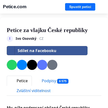
Petice.com
Spustit petici
Petice za vlajku České republiky
Ivo Osovský
· CZ
I
Sdílet na Facebooku
Petice
Podpisy
6 575
Zvláštní viditelnost
My, níže podepsaní občané České republiky,