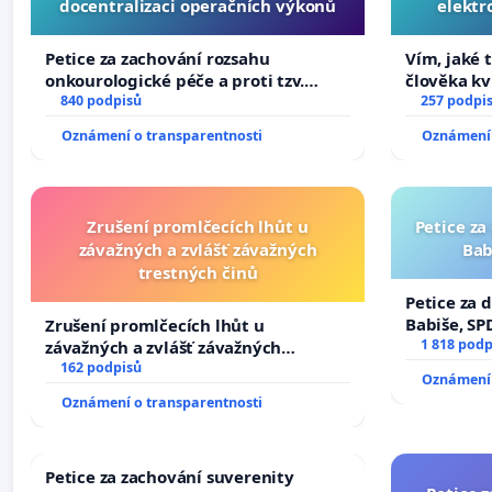
docentralizaci operačních výkonů
elektr
přibydou 
Petice za zachování rozsahu
Vím, jaké t
onkourologické péče a proti tzv.
člověka kv
docentralizaci operačních výkonů
840 podpisů
nečekejme,
257 podpi
zaveďme sl
Oznámení o transparentnosti
Oznámení 
Zrušení promlčecích lhůt u
Petice za
závažných a zvlášť závažných
Bab
trestných činů
Petice za 
Babiše, SP
Zrušení promlčecích lhůt u
1 818 podp
závažných a zvlášť závažných
trestných činů
162 podpisů
Oznámení 
Oznámení o transparentnosti
Petice za zachování suverenity