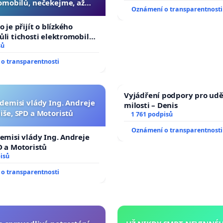
omobilů, nečekejme, až
Oznámení o transparentnosti
další, zaveďme slyšitelná
auta!
o je přijít o blízkého
ůli tichosti elektromobilů,
 až přibydou další,
sů
yšitelná auta!
o transparentnosti
Vyjádření podpory pro udě
 demisi vlády Ing. Andreje
milosti – Denis
iše, SPD a Motoristů
1 761 podpisů
Oznámení o transparentnosti
demisi vlády Ing. Andreje
D a Motoristů
isů
o transparentnosti