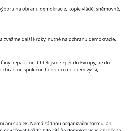
 výboru na obranu demokracie, kopie vládě, sněmovně,
a zvažme další kroky, nutné na ochranu demokracie.
a Číny nepatříme! Chtěli jsme zpět do Evropy, ne do
e a chraňme společně hodnotu mnohem vyšší,
ní ani spolek. Nemá žádnou organizační formu, ani
e považovat každý, kdo cítí, že demokracie je ohrožena