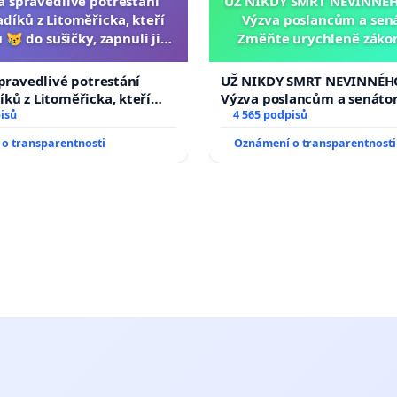
za spravedlivé potrestání
UŽ NIKDY SMRT NEVINNÉHO
díků z Litoměřicka, kteří
Výzva poslancům a sen
 😿 do sušičky, zapnuli ji a
Změňte urychleně zákon
ání zvířete natočili.
tragédie malé Viktorky 
opakovat!
spravedlivé potrestání
UŽ NIKDY SMRT NEVINNÉHO
ků z Litoměřicka, kteří
Výzva poslancům a senáto
😿 do sušičky, zapnuli ji a
isů
Změňte urychleně zákon, a
4 565 podpisů
řete natočili.
tragédie malé Viktorky už
o transparentnosti
Oznámení o transparentnosti
opakovat!