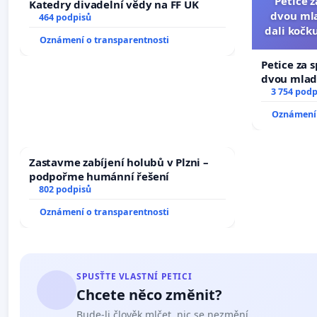
Petice 
Katedry divadelní vědy na FF UK
dvou mla
464 podpisů
dali kočku
Oznámení o transparentnosti
umír
Petice za 
dvou mladí
dali kočku 
3 754 podp
umírání zví
Oznámení 
Zastavme zabíjení holubů v Plzni –
podpořme humánní řešení
802 podpisů
Oznámení o transparentnosti
SPUSŤTE VLASTNÍ PETICI
Chcete něco změnit?
Bude-li člověk mlčet, nic se nezmění.