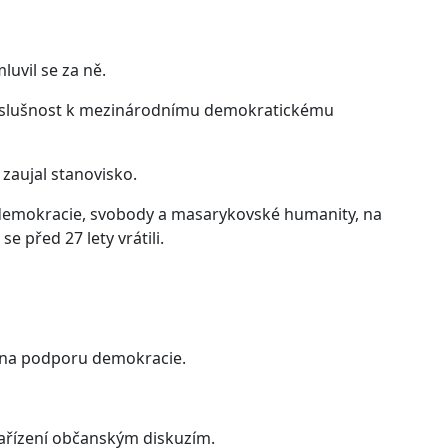
luvil se za ně.
příslušnost k mezinárodnímu demokratickému
 zaujal stanovisko.
y demokracie, svobody a masarykovské humanity, na
e před 27 lety vrátili.
 na podporu demokracie.
 zařízení občanským diskuzím.