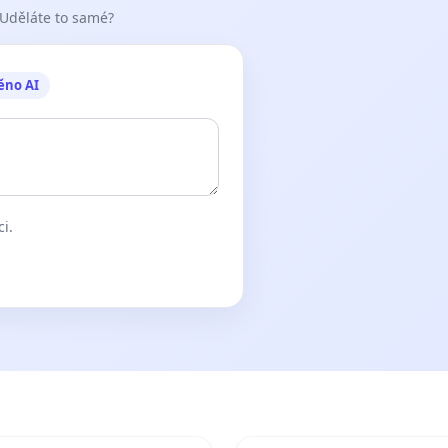
 Uděláte to samé?
ěno AI
ci.