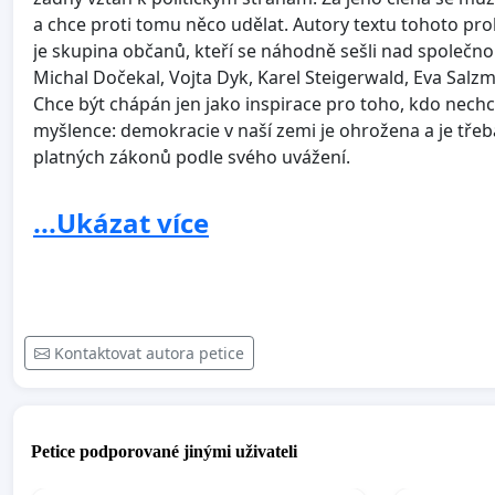
a chce proti tomu něco udělat. Autory textu tohoto prohl
je skupina občanů, kteří se náhodně sešli nad společnou 
Michal Dočekal, Vojta Dyk, Karel Steigerwald, Eva Sal
Chce být chápán jen jako inspirace pro toho, kdo nechc
myšlence: demokracie v naší zemi je ohrožena a je třeba
platných zákonů podle svého uvážení.
...Ukázat více
Soňa Červená, operní pěvkyně Prof. MUDr. Robert Lischke
Matěj Ruppert, zpěvák Ondřej Brzobohatý, herec Mirosl
Burešová, advokátka Libor Pešek, dirigent Roman Holý
Kontaktovat autora petice
Simona Matásková, dramaturgyně Robert Balzar, hudeb
František Kop, hudebník Pavel Zbořil, hudebník Robert
ředitel Dox Jan Hřebejk, režisér Jan Malíř, kameraman 
Geislerová, herečka Ondřej Trojan, producent Pavel Be
Petice podporované jinými uživateli
spisovatelka Jiří Havelka, režisér Lucie Bělohradská, r