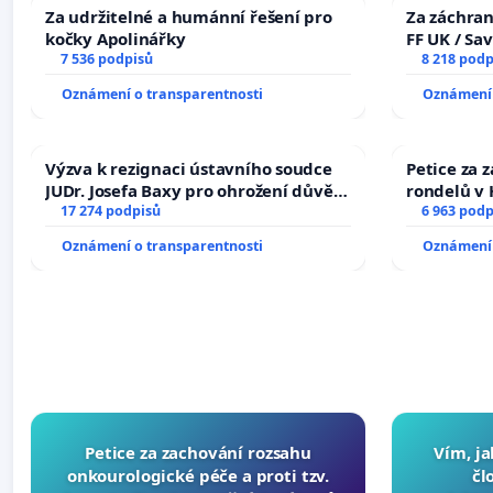
Ondřej Vetchý, herec Roman Říčař, herec Ondřej Ruml, z
Za udržitelné a humánní řešení pro
Za záchran
advokátka Tatiana Vilhelmová, herečka PhDr. Olga Sozans
kočky Apolinářky
FF UK / Sa
ak. malíř, Josef Buchta, bandleader Dadja Altenburg K
7 536 podpisů
the Faculty
8 218 podp
University
Fisteinova, spisovatelka
Oznámení o transparentnosti
Oznámení 
Kontakt:
tydny@obcanskehoneklidu.cz
Výzva k rezignaci ústavního soudce
Petice za 
JUDr. Josefa Baxy pro ohrožení důvěry
rondelů v 
ve spravedlivý proces
17 274 podpisů
6 963 podp
Oznámení o transparentnosti
Oznámení 
Petice za zachování rozsahu
Vím, ja
onkourologické péče a proti tzv.
čl