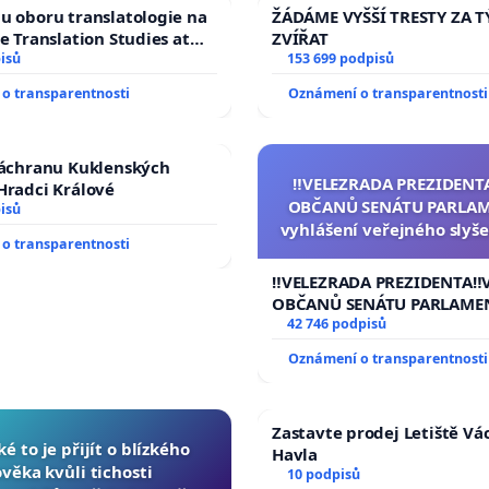
pěvák Ing. Jan Martinek, KAV JUDr. Zuzana Špitálská,
u oboru translatologie na
ŽÁDÁME VYŠŠÍ TRESTY ZA 
ká, psycholog Jiří Sozanský, ak. Malíř Antonín Střížek,
ve Translation Studies at
ZVÍŘAT
ohl, mecenáška Daniel Pešta, vizuální umělec Dagmar
 of Arts, Charles
isů
153 699 podpisů
o transparentnosti
Oznámení o transparentnosti
záchranu Kuklenských
‼️VELEZRADA PREZIDENT
Hradci Králové
OBČANŮ SENÁTU PARLAM
isů
vyhlášení veřejného slyše
o transparentnosti
144 jednacího řádu Senát
na přijetí usnesení k podá
‼️VELEZRADA PREZIDENTA‼️
žaloby na prezidenta r
OBČANŮ SENÁTU PARLAME
vyhlášení veřejného slyšen
42 746 podpisů
144 jednacího řádu Senátu
Oznámení o transparentnosti
na přijetí usnesení k podá
žaloby na prezidenta repu
Zastavte prodej Letiště Vá
ké to je přijít o blízkého
Havla
ověka kvůli tichosti
10 podpisů