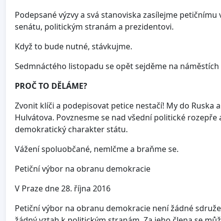
Podepsané výzvy a svá stanoviska zasílejme petičnímu
senátu, politickým stranám a prezidentovi.
Když to bude nutné, stávkujme.
Sedmnáctého listopadu se opět sejděme na náměstích 
PROČ TO DĚLÁME?
Zvonit klíči a podepisovat petice nestačí! My do Ruska 
Hulvátova. Povznesme se nad všední politické rozepř
demokratický charakter státu.
Vážení spoluobčané, nemlčme a braňme se.
Petiční výbor na obranu demokracie
V Praze dne 28. října 2016
Petiční výbor na obranu demokracie není žádné sdruže
žádný vztah k politickým stranám. Za jeho člena se můž