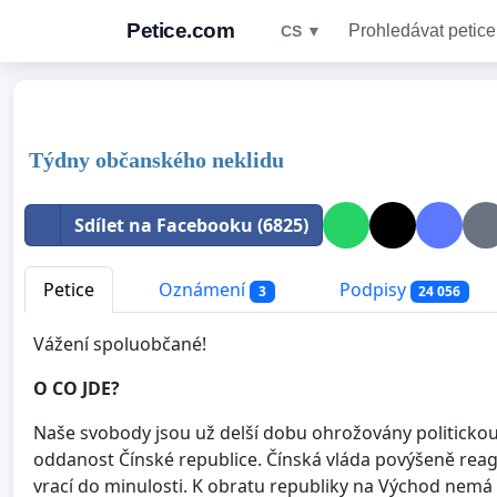
Petice.com
Prohledávat petice
CS ▼
Týdny občanského neklidu
Sdílet na Facebooku (6825)
Petice
Oznámení
Podpisy
3
24 056
Vážení spoluobčané!
O CO JDE?
Naše svobody jsou už delší dobu ohrožovány politickou mo
oddanost Čínské republice. Čínská vláda povýšeně reag
vrací do minulosti. K obratu republiky na Východ nemá