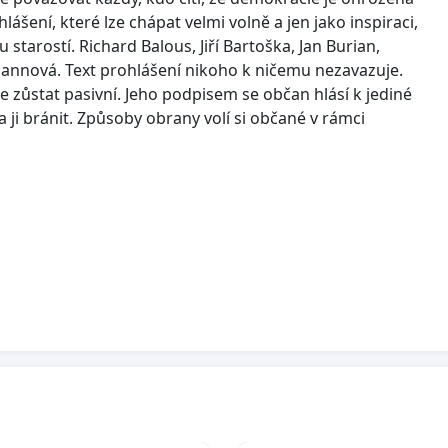
ášení, které lze chápat velmi volně a jen jako inspiraci,
starostí. Richard Balous, Jiří Bartoška, Jan Burian,
zmannová. Text prohlášení nikoho k ničemu nezavazuje.
e zůstat pasivní. Jeho podpisem se občan hlásí k jediné
 ji bránit. Způsoby obrany volí si občané v rámci
, Phd David Koller, hudebník Pavel Štingl, režisér
av Donutil, herec Bolek Polívka, herec JUDr. Dagmar
, hudebník Dan Bárta, zpěvák Roman Zach, herec
ník Miroslav Chyška, hudebnik Jan Maxián, hudebník
 Rozkurz, manažer Marek Epstein, scénárista Leoš Válka,
Václav Marhoul, producent Stefan Milkov, sochař Aňa
neš, grafik Eva Pilarová, zpěvačka Radka Denemarková,
ežisérka Michal Pavlíček, hudebník Šimon Caban, režisér