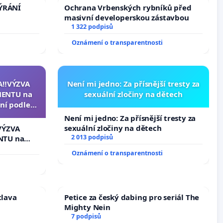
TÝRÁNÍ
Ochrana Vrbenských rybníků před
masivní developerskou zástavbou
1 322 podpisů
Oznámení o transparentnosti
A‼️VÝZVA
Není mi jedno: Za přísnější tresty za
ENTU na
sexuální zločiny na dětech
ní podle §
u k návrhu
Není mi jedno: Za přísnější tresty za
ní ústavní
sexuální zločiny na dětech
VÝZVA
epubliky
2 013 podpisů
NTU na
í podle §
Oznámení o transparentnosti
 k návrhu
ní ústavní
bliky
clava
Petice za český dabing pro seriál The
Mighty Nein
7 podpisů