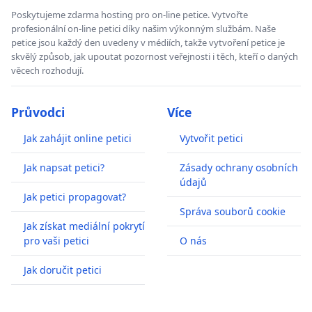
Poskytujeme zdarma hosting pro on-line petice. Vytvořte
profesionální on-line petici díky našim výkonným službám. Naše
petice jsou každý den uvedeny v médiích, takže vytvoření petice je
skvělý způsob, jak upoutat pozornost veřejnosti i těch, kteří o daných
věcech rozhodují.
Průvodci
Více
Jak zahájit online petici
Vytvořit petici
Jak napsat petici?
Zásady ochrany osobních
údajů
Jak petici propagovat?
Správa souborů cookie
Jak získat mediální pokrytí
pro vaši petici
O nás
Jak doručit petici