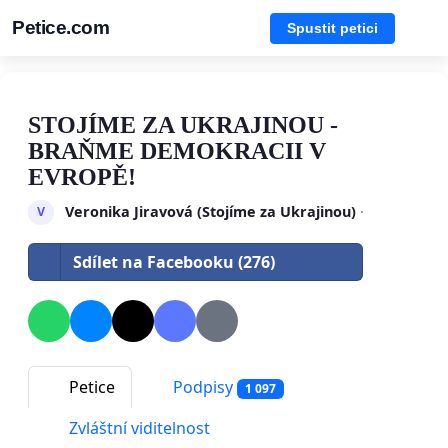
Petice.com
Spustit petici
STOJÍME ZA UKRAJINOU -
BRAŇME DEMOKRACII V
EVROPĚ!
Veronika Jiravová (Stojíme za Ukrajinou)
·
V
Sdílet na Facebooku (276)
Petice
Podpisy
1 097
Zvláštní viditelnost