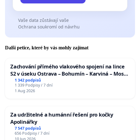
Vaše data zůstávají vaše
Ochrana soukromí od návrhu
Další petice, které by vás mohly zajímat
Zachování přímého vlakového spojení na lince
S2 v úseku Ostrava – Bohumín – Karviná – Mosty
u Jablunkova
1 342 podpisů
1 339 Podpisy / 7 dní
1 Aug 2026
Za udržitelné a humánní řešení pro kočky
Apolinářky
7 547 podpisů
656 Podpisy / 7 dní
10 Jun 2026