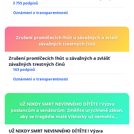
a umírání zvířete natočili.
3 755 podpisů
Oznámení o transparentnosti
Zrušení promlčecích lhůt u závažných a zvlášť
závažných trestných činů
Zrušení promlčecích lhůt u závažných a zvlášť
závažných trestných činů
163 podpisů
Oznámení o transparentnosti
UŽ NIKDY SMRT NEVINNÉHO DÍTĚTE ! Výzva
poslancům a senátorům: Změňte urychleně zákon,
aby se tragédie malé Viktorky už nemohla
opakovat!
UŽ NIKDY SMRT NEVINNÉHO DÍTĚTE ! Výzva