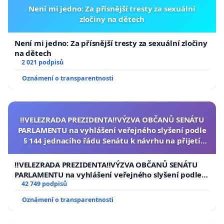
Není mi jedno: Za přísnější tresty za sexuální
zločiny na dětech
Není mi jedno: Za přísnější tresty za sexuální zločiny
na dětech
2 021 podpisů
Oznámení o transparentnosti
‼️VELEZRADA PREZIDENTA‼️VÝZVA OBČANŮ SENÁTU
PARLAMENTU na vyhlášení veřejného slyšení podle
§ 144 jednacího řádu Senátu k návrhu na přijetí
usnesení k podání ústavní žaloby na prezidenta
republiky
‼️VELEZRADA PREZIDENTA‼️VÝZVA OBČANŮ SENÁTU
PARLAMENTU na vyhlášení veřejného slyšení podle §
144 jednacího řádu Senátu k návrhu na přijetí
42 749 podpisů
usnesení k podání ústavní žaloby na prezidenta
Oznámení o transparentnosti
republiky