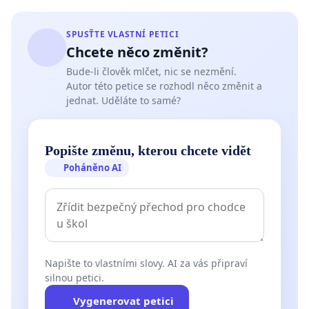
SPUSŤTE VLASTNÍ PETICI
Chcete něco změnit?
Bude-li člověk mlčet, nic se nezmění.
Autor této petice se rozhodl něco změnit a
jednat. Uděláte to samé?
Popište změnu, kterou chcete vidět
Poháněno AI
Napište to vlastními slovy. AI za vás připraví
silnou petici.
Vygenerovat petici