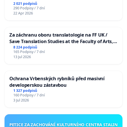
2 021 podpisů
290 Podpisy / 7 dní
22 Apr 2026
Za záchranu oboru translatologie na FF UK /
Save Translation Studies at the Faculty of Arts,
Charles University
8 224 podpisů
165 Podpisy / 7 dní
13 Jul 2026
Ochrana Vrbenských rybníků před masivní
developerskou zástavbou
1 327 podpisů
160 Podpisy / 7 dní
3 Jul 2026
PETICE ZA ZACHOVÁNÍ KULTURNÍHO CENTRA STALIN