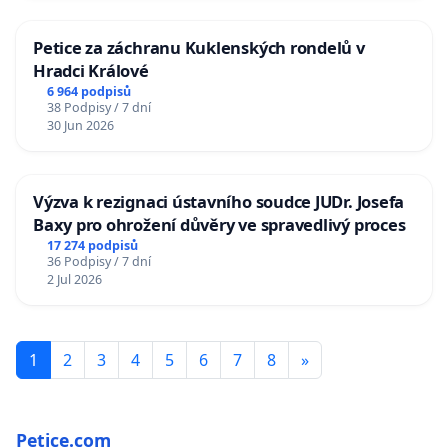
Petice za záchranu Kuklenských rondelů v
Hradci Králové
6 964 podpisů
38 Podpisy / 7 dní
30 Jun 2026
Výzva k rezignaci ústavního soudce JUDr. Josefa
Baxy pro ohrožení důvěry ve spravedlivý proces
17 274 podpisů
36 Podpisy / 7 dní
2 Jul 2026
1
2
3
4
5
6
7
8
»
Petice.com