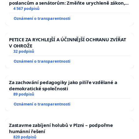
poslancům a senátorům: Změňte urychleně zákon,
aby se tragédie malé Viktorky už nemohla opakovat!
4 567 podpisů
Oznámení o transparentnosti
PETICE ZA RYCHLEJŠÍ A ÚČINNĚJŠÍ OCHRANU ZVÍŘAT
V OHROŽE
32 podpisů
Oznámení o transparentnosti
Za zachování pedagogiky jako pilíře vzdělané a
demokratické společnosti
89 podpisů
Oznámení o transparentnosti
Zastavme zabíjení holubů v Plzni – podpořme
humánní řešení
820 podpisů