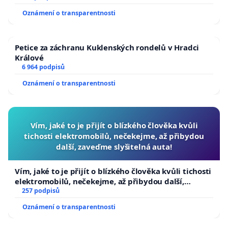
Oznámení o transparentnosti
Petice za záchranu Kuklenských rondelů v Hradci
Králové
6 964 podpisů
Oznámení o transparentnosti
Vím, jaké to je přijít o blízkého člověka kvůli
tichosti elektromobilů, nečekejme, až přibydou
další, zaveďme slyšitelná auta!
Vím, jaké to je přijít o blízkého člověka kvůli tichosti
elektromobilů, nečekejme, až přibydou další,
zaveďme slyšitelná auta!
257 podpisů
Oznámení o transparentnosti