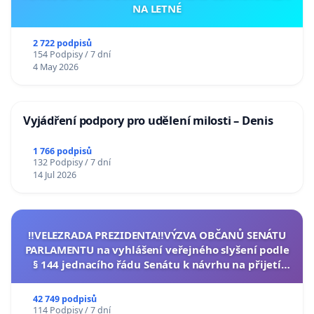
NA LETNÉ
2 722 podpisů
154 Podpisy / 7 dní
4 May 2026
Vyjádření podpory pro udělení milosti – Denis
1 766 podpisů
132 Podpisy / 7 dní
14 Jul 2026
‼️VELEZRADA PREZIDENTA‼️VÝZVA OBČANŮ SENÁTU
PARLAMENTU na vyhlášení veřejného slyšení podle
§ 144 jednacího řádu Senátu k návrhu na přijetí
usnesení k podání ústavní žaloby na prezidenta
republiky
42 749 podpisů
114 Podpisy / 7 dní