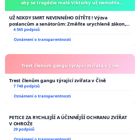
aby se tragédie malé Viktorky už nemohla
opakovat!
UŽ NIKDY SMRT NEVINNÉHO DÍTĚTE ! Výzva
poslancům a senátorům: Změňte urychleně zákon,
aby se tragédie malé Viktorky už nemohla opakovat!
4 565 podpisů
Oznámení o transparentnosti
Trest členům gangu týrající zvířata v Číně
Trest členům gangu týrající zvířata v Číně
7 748 podpisů
Oznámení o transparentnosti
PETICE ZA RYCHLEJŠÍ A ÚČINNĚJŠÍ OCHRANU ZVÍŘAT
V OHROŽE
29 podpisů
Oznámení o transparentnosti