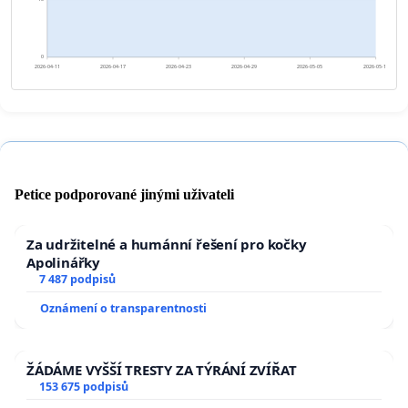
0
2026-04-11
2026-04-17
2026-04-23
2026-04-29
2026-05-05
2026-05-11
Petice podporované jinými uživateli
Za udržitelné a humánní řešení pro kočky
Apolinářky
7 487 podpisů
Oznámení o transparentnosti
ŽÁDÁME VYŠŠÍ TRESTY ZA TÝRÁNÍ ZVÍŘAT
153 675 podpisů