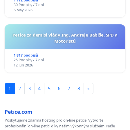
1 172 podpisů
30 Podpisy / 7 dní
6 May 2026
Petice za demisi vlády Ing. Andreje Babiše, SPD a
Motoristů
1 817 podpisů
25 Podpisy / 7 dní
12 Jun 2026
1
2
3
4
5
6
7
8
»
Petice.com
Poskytujeme zdarma hosting pro on-line petice. Vytvořte
profesionální on-line petici díky našim výkonným službám. Naše