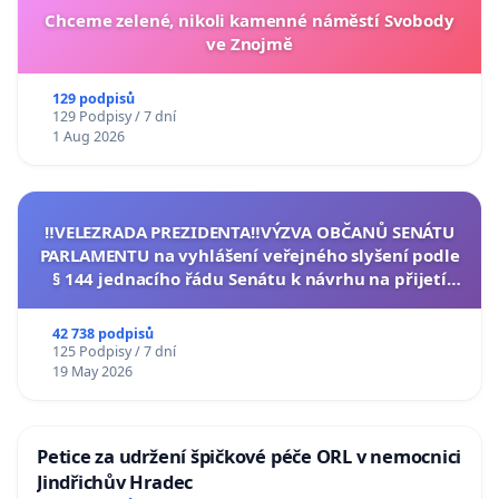
Chceme zelené, nikoli kamenné náměstí Svobody
ve Znojmě
129 podpisů
129 Podpisy / 7 dní
1 Aug 2026
‼️VELEZRADA PREZIDENTA‼️VÝZVA OBČANŮ SENÁTU
PARLAMENTU na vyhlášení veřejného slyšení podle
§ 144 jednacího řádu Senátu k návrhu na přijetí
usnesení k podání ústavní žaloby na prezidenta
republiky
42 738 podpisů
125 Podpisy / 7 dní
19 May 2026
Petice za udržení špičkové péče ORL v nemocnici
Jindřichův Hradec