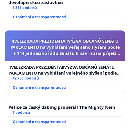
developerskou zástavbou
1 311 podpisů
Oznámení o transparentnosti
‼️VELEZRADA PREZIDENTA‼️VÝZVA OBČANŮ SENÁTU
PARLAMENTU na vyhlášení veřejného slyšení podle
§ 144 jednacího řádu Senátu k návrhu na přijetí
usnesení k podání ústavní žaloby na prezidenta
republiky
‼️VELEZRADA PREZIDENTA‼️VÝZVA OBČANŮ SENÁTU
PARLAMENTU na vyhlášení veřejného slyšení podle §
144 jednacího řádu Senátu k návrhu na přijetí
42 738 podpisů
usnesení k podání ústavní žaloby na prezidenta
Oznámení o transparentnosti
republiky
Petice za český dabing pro seriál The Mighty Nein
7 podpisů
Oznámení o transparentnosti