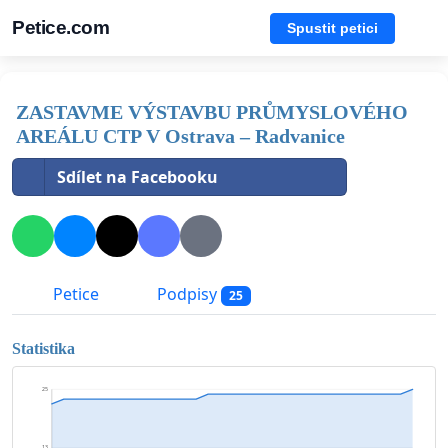
Petice.com
Spustit petici
ZASTAVME VÝSTAVBU PRŮMYSLOVÉHO
AREÁLU CTP V Ostrava – Radvanice
Sdílet na Facebooku
Petice
Podpisy
25
Statistika
25
13