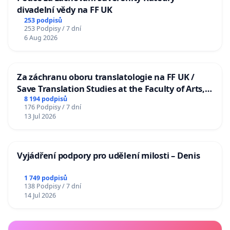
divadelní vědy na FF UK
253 podpisů
253 Podpisy / 7 dní
6 Aug 2026
Za záchranu oboru translatologie na FF UK /
Save Translation Studies at the Faculty of Arts,
Charles University
8 194 podpisů
176 Podpisy / 7 dní
13 Jul 2026
Vyjádření podpory pro udělení milosti – Denis
1 749 podpisů
138 Podpisy / 7 dní
14 Jul 2026