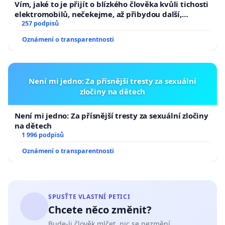
Vím, jaké to je přijít o blízkého člověka kvůli tichosti
elektromobilů, nečekejme, až přibydou další,
zaveďme slyšitelná auta!
257 podpisů
Oznámení o transparentnosti
Není mi jedno: Za přísnější tresty za sexuální
zločiny na dětech
Není mi jedno: Za přísnější tresty za sexuální zločiny
na dětech
1 996 podpisů
Oznámení o transparentnosti
SPUSŤTE VLASTNÍ PETICI
Chcete něco změnit?
Bude-li člověk mlčet, nic se nezmění.