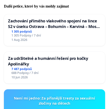
Další petice, které by vás mohly zajímat
Zachování přímého vlakového spojení na lince
S2 v úseku Ostrava – Bohumín – Karviná – Mosty
u Jablunkova
1 305 podpisů
1 305 Podpisy / 7 dní
1 Aug 2026
Za udržitelné a humánní řešení pro kočky
Apolinářky
7 487 podpisů
688 Podpisy / 7 dní
10 Jun 2026
Není mi jedno: Za přísnější tresty za sexuální
zločiny na dětech