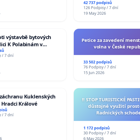
na přijetí usnesení k podá
42 737 podpisů
žaloby na prezidenta r
126 Podpisy / 7 dní
6
19 May 2026
oti výstavbě bytových
Petice za zavedení mens
ici K Polabinám v
volna v České repub
ích
sů
 / 7 dní
33 502 podpisů
76 Podpisy / 7 dní
6
15 Jun 2026
a záchranu Kuklenských
‼️ STOP TURISTICKÉ PAST
 Hradci Králové
důstojné využití pros
pisů
Radnických schod
 / 7 dní
1 172 podpisů
30 Podpisy / 7 dní
6
6 May 2026