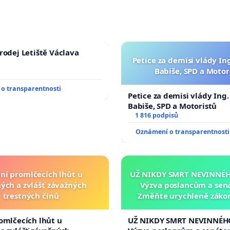
rodej Letiště Václava
Petice za demisi vlády In
Babiše, SPD a Motor
o transparentnosti
Petice za demisi vlády Ing
Babiše, SPD a Motoristů
1 816 podpisů
Oznámení o transparentnosti
ní promlčecích lhůt u
UŽ NIKDY SMRT NEVINNÉHO
ých a zvlášť závažných
Výzva poslancům a sen
trestných činů
Změňte urychleně zákon
tragédie malé Viktorky 
opakovat!
omlčecích lhůt u
UŽ NIKDY SMRT NEVINNÉHO