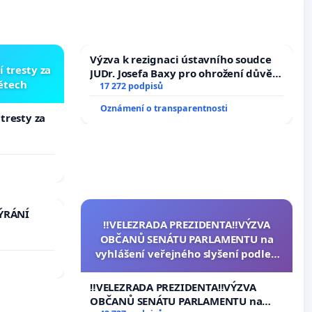
Výzva k rezignaci ústavního soudce
í tresty za
JUDr. Josefa Baxy pro ohrožení důvěry
dětech
ve spravedlivý proces
17 272 podpisů
Oznámení o transparentnosti
 tresty za
TÝRÁNÍ
‼️VELEZRADA PREZIDENTA‼️VÝZVA
OBČANŮ SENÁTU PARLAMENTU na
vyhlášení veřejného slyšení podle §
144 jednacího řádu Senátu k návrhu
na přijetí usnesení k podání ústavní
‼️VELEZRADA PREZIDENTA‼️VÝZVA
žaloby na prezidenta republiky
OBČANŮ SENÁTU PARLAMENTU na