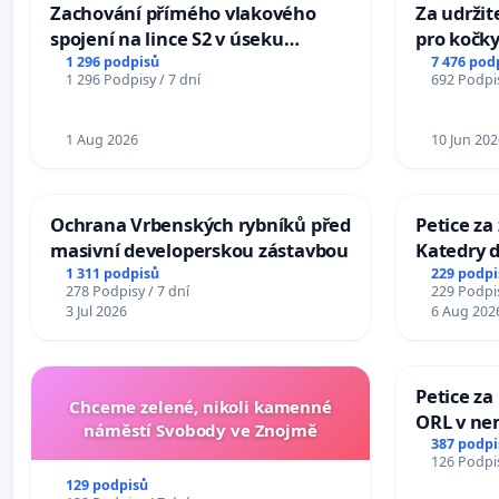
Zachování přímého vlakového
Za udržit
spojení na lince S2 v úseku
pro kočky
Ostrava – Bohumín – Karviná –
1 296 podpisů
7 476 pod
1 296 Podpisy / 7 dní
692 Podpis
Mosty u Jablunkova
1 Aug 2026
10 Jun 202
Ochrana Vrbenských rybníků před
Petice za
masivní developerskou zástavbou
Katedry d
1 311 podpisů
229 podpi
278 Podpisy / 7 dní
229 Podpis
3 Jul 2026
6 Aug 202
Petice za
Chceme zelené, nikoli kamenné
ORL v nem
náměstí Svobody ve Znojmě
Hradec
387 podpi
126 Podpis
129 podpisů