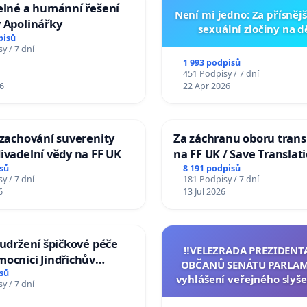
elné a humánní řešení
Není mi jedno: Za přísnějš
 Apolinářky
sexuální zločiny na 
pisů
y / 7 dní
1 993 podpisů
451 Podpisy / 7 dní
6
22 Apr 2026
 zachování suverenity
Za záchranu oboru trans
ivadelní vědy na FF UK
na FF UK / Save Translat
Studies at the Faculty of 
sů
8 191 podpisů
y / 7 dní
181 Podpisy / 7 dní
Charles University
6
13 Jul 2026
 udržení špičkové péče
‼️VELEZRADA PREZIDENT
ocnici Jindřichův
OBČANŮ SENÁTU PARLAM
sů
vyhlášení veřejného slyše
y / 7 dní
144 jednacího řádu Senát