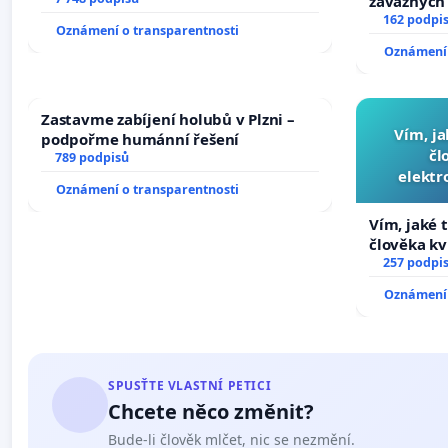
závažných 
trestných 
162 podpi
Oznámení o transparentnosti
Oznámení 
Zastavme zabíjení holubů v Plzni –
Vím, ja
podpořme humánní řešení
čl
789 podpisů
elektr
Oznámení o transparentnosti
přibydou 
Vím, jaké t
člověka kv
nečekejme,
257 podpi
zaveďme sl
Oznámení 
SPUSŤTE VLASTNÍ PETICI
Chcete něco změnit?
Bude-li člověk mlčet, nic se nezmění.