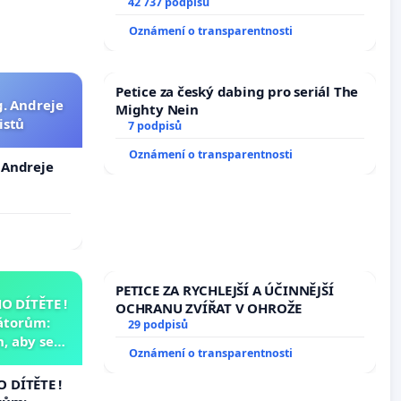
vyhlášení veřejného slyšení podle §
42 737 podpisů
144 jednacího řádu Senátu k návrhu
Oznámení o transparentnosti
na přijetí usnesení k podání ústavní
žaloby na prezidenta republiky
Petice za český dabing pro seriál The
g. Andreje
Mighty Nein
istů
7 podpisů
Oznámení o transparentnosti
. Andreje
PETICE ZA RYCHLEJŠÍ A ÚČINNĚJŠÍ
 DÍTĚTE !
OCHRANU ZVÍŘAT V OHROŽE
átorům:
29 podpisů
, aby se
Oznámení o transparentnosti
už nemohla
 DÍTĚTE !