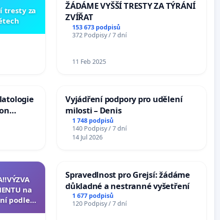
ŽÁDÁME VYŠŠÍ TRESTY ZA TÝRÁNÍ
í tresty za
ZVÍŘAT
dětech
153 673 podpisů
372 Podpisy / 7 dní
11 Feb 2025
latologie
Vyjádření podpory pro udělení
ion
milosti – Denis
Arts,
1 748 podpisů
140 Podpisy / 7 dní
14 Jul 2026
Spravedlnost pro Grejsí: žádáme
A‼️VÝZVA
důkladné a nestranné vyšetření
ENTU na
1 677 podpisů
ní podle §
120 Podpisy / 7 dní
u k návrhu