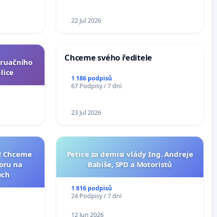
ní ústavní
epubliky
22 Jul 2026
Chceme svého ředitele
truačního
lice
1 186 podpisů
67 Podpisy / 7 dní
23 Jul 2026
I! Chceme
Petice za demisi vlády Ing. Andreje
toru na
Babiše, SPD a Motoristů
ech
1 816 podpisů
24 Podpisy / 7 dní
12 Jun 2026