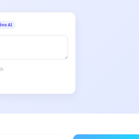
ěno AI
ci.