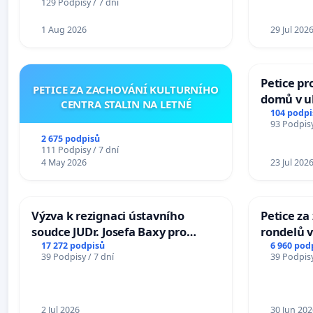
129 Podpisy / 7 dní
1 Aug 2026
29 Jul 202
Petice pr
PETICE ZA ZACHOVÁNÍ KULTURNÍHO
domů v ul
CENTRA STALIN NA LETNÉ
Pardubic
104 podpi
93 Podpisy
2 675 podpisů
111 Podpisy / 7 dní
4 May 2026
23 Jul 202
Výzva k rezignaci ústavního
Petice z
soudce JUDr. Josefa Baxy pro
rondelů v
ohrožení důvěry ve spravedlivý
17 272 podpisů
6 960 pod
39 Podpisy / 7 dní
39 Podpisy
proces
2 Jul 2026
30 Jun 202