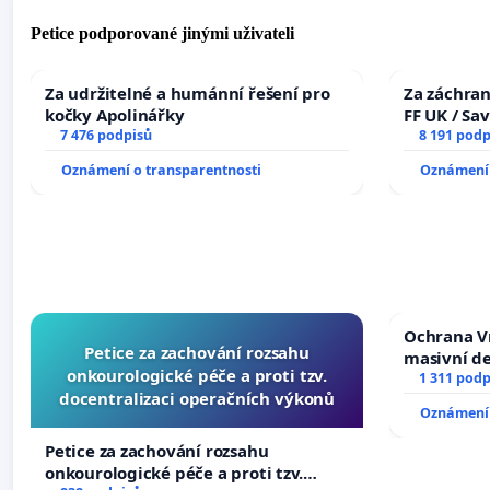
Petice podporované jinými uživateli
Za udržitelné a humánní řešení pro
Za záchran
kočky Apolinářky
FF UK / Sa
7 476 podpisů
the Faculty
8 191 podp
University
Oznámení o transparentnosti
Oznámení 
Ochrana V
Petice za zachování rozsahu
masivní d
onkourologické péče a proti tzv.
1 311 podp
docentralizaci operačních výkonů
Oznámení 
Petice za zachování rozsahu
onkourologické péče a proti tzv.