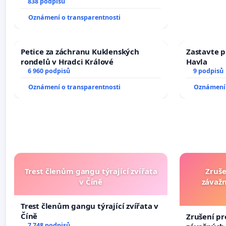
docentralizaci operačních výkonů
838 podpisů
Oznámení o transparentnosti
Petice za záchranu Kuklenských
Zastavte p
rondelů v Hradci Králové
Havla
6 960 podpisů
9 podpisů
Oznámení o transparentnosti
Oznámení 
Trest členům gangu týrající zvířata
Zruše
v Číně
závažn
Trest členům gangu týrající zvířata v
Číně
Zrušení pr
7 748 podpisů