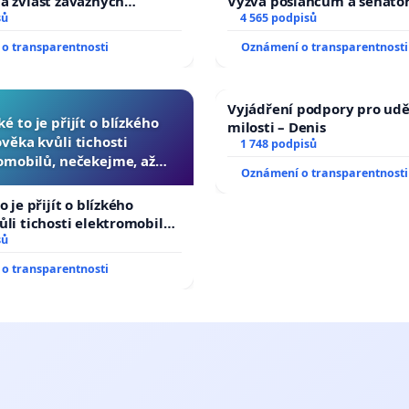
a zvlášť závažných
Výzva poslancům a senáto
činů
sů
Změňte urychleně zákon, a
4 565 podpisů
tragédie malé Viktorky už
o transparentnosti
Oznámení o transparentnosti
opakovat!
Vyjádření podpory pro udě
ké to je přijít o blízkého
milosti – Denis
ověka kvůli tichosti
1 748 podpisů
omobilů, nečekejme, až
Oznámení o transparentnosti
další, zaveďme slyšitelná
auta!
o je přijít o blízkého
ůli tichosti elektromobilů,
 až přibydou další,
sů
yšitelná auta!
o transparentnosti