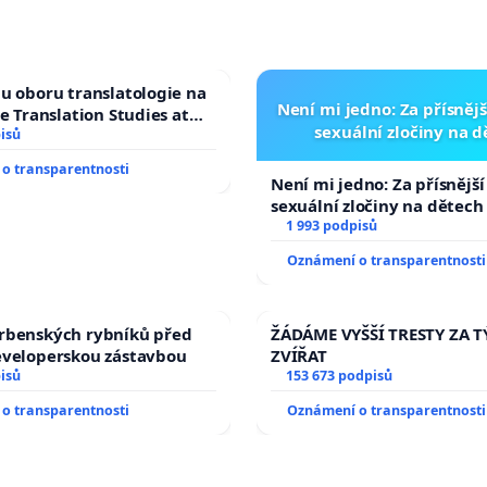
u oboru translatologie na
Není mi jedno: Za přísnějš
ve Translation Studies at
sexuální zločiny na 
 of Arts, Charles
isů
o transparentnosti
Není mi jedno: Za přísnější
sexuální zločiny na dětech
1 993 podpisů
Oznámení o transparentnosti
rbenských rybníků před
ŽÁDÁME VYŠŠÍ TRESTY ZA 
eveloperskou zástavbou
ZVÍŘAT
isů
153 673 podpisů
o transparentnosti
Oznámení o transparentnosti