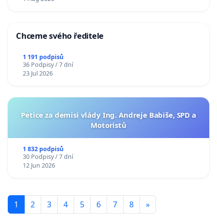
Chceme svého ředitele
1 191 podpisů
36 Podpisy / 7 dní
23 Jul 2026
Petice za demisi vlády Ing. Andreje Babiše, SPD a
Motoristů
1 832 podpisů
30 Podpisy / 7 dní
12 Jun 2026
1
2
3
4
5
6
7
8
»