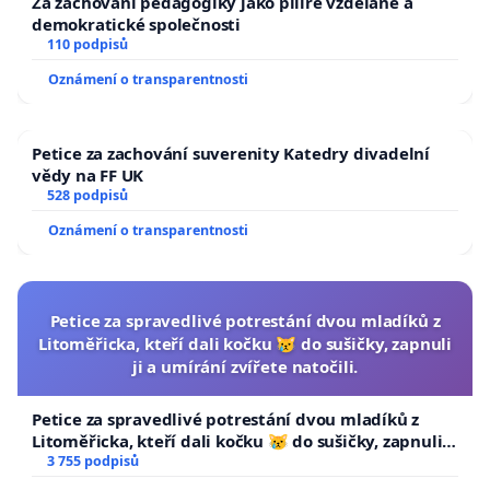
Za zachování pedagogiky jako pilíře vzdělané a
demokratické společnosti
110 podpisů
Oznámení o transparentnosti
Petice za zachování suverenity Katedry divadelní
vědy na FF UK
528 podpisů
Oznámení o transparentnosti
Petice za spravedlivé potrestání dvou mladíků z
Litoměřicka, kteří dali kočku 😿 do sušičky, zapnuli
ji a umírání zvířete natočili.
Petice za spravedlivé potrestání dvou mladíků z
Litoměřicka, kteří dali kočku 😿 do sušičky, zapnuli ji
a umírání zvířete natočili.
3 755 podpisů