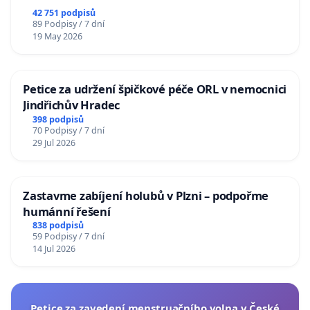
republiky
42 751 podpisů
89 Podpisy / 7 dní
19 May 2026
Petice za udržení špičkové péče ORL v nemocnici
Jindřichův Hradec
398 podpisů
70 Podpisy / 7 dní
29 Jul 2026
Zastavme zabíjení holubů v Plzni – podpořme
humánní řešení
838 podpisů
59 Podpisy / 7 dní
14 Jul 2026
Petice za zavedení menstruačního volna v České