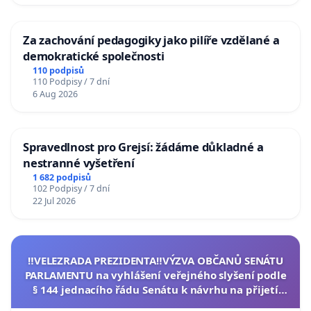
Za zachování pedagogiky jako pilíře vzdělané a
demokratické společnosti
110 podpisů
110 Podpisy / 7 dní
6 Aug 2026
Spravedlnost pro Grejsí: žádáme důkladné a
nestranné vyšetření
1 682 podpisů
102 Podpisy / 7 dní
22 Jul 2026
‼️VELEZRADA PREZIDENTA‼️VÝZVA OBČANŮ SENÁTU
PARLAMENTU na vyhlášení veřejného slyšení podle
§ 144 jednacího řádu Senátu k návrhu na přijetí
usnesení k podání ústavní žaloby na prezidenta