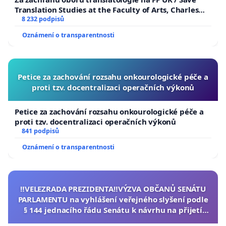
Translation Studies at the Faculty of Arts, Charles
University
8 232 podpisů
Oznámení o transparentnosti
Petice za zachování rozsahu onkourologické péče a
proti tzv. docentralizaci operačních výkonů
Petice za zachování rozsahu onkourologické péče a
proti tzv. docentralizaci operačních výkonů
841 podpisů
Oznámení o transparentnosti
‼️VELEZRADA PREZIDENTA‼️VÝZVA OBČANŮ SENÁTU
PARLAMENTU na vyhlášení veřejného slyšení podle
§ 144 jednacího řádu Senátu k návrhu na přijetí
usnesení k podání ústavní žaloby na prezidenta