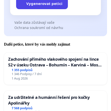
Vygenerovat petici
Vaše data zůstávají vaše
Ochrana soukromí od návrhu
Další petice, které by vás mohly zajímat
Zachování přímého vlakového spojení na lince
S2 v úseku Ostrava – Bohumín – Karviná – Mosty
u Jablunkova
1 355 podpisů
1 346 Podpisy / 7 dní
1 Aug 2026
Za udržitelné a humánní řešení pro kočky
Apolinářky
7 568 podpisů