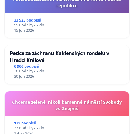
republice
33 523 podpisů
59 Podpisy / 7 dní
15 Jun 2026
Petice za záchranu Kuklenských rondelů v
Hradci Králové
6 966 podpisů
38 Podpisy / 7 dní
30 Jun 2026
Chceme zelené, nikoli kamenné náměstí Svobody
ve Znojmě
139 podpisů
37 Podpisy / 7 dní
1 Aug 2026