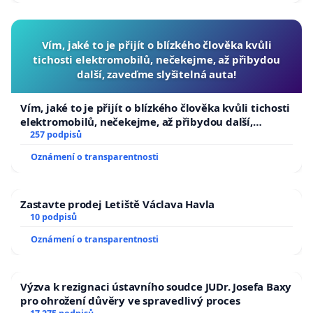
Vím, jaké to je přijít o blízkého člověka kvůli
tichosti elektromobilů, nečekejme, až přibydou
další, zaveďme slyšitelná auta!
Vím, jaké to je přijít o blízkého člověka kvůli tichosti
elektromobilů, nečekejme, až přibydou další,
zaveďme slyšitelná auta!
257 podpisů
Oznámení o transparentnosti
Zastavte prodej Letiště Václava Havla
10 podpisů
Oznámení o transparentnosti
Výzva k rezignaci ústavního soudce JUDr. Josefa Baxy
pro ohrožení důvěry ve spravedlivý proces