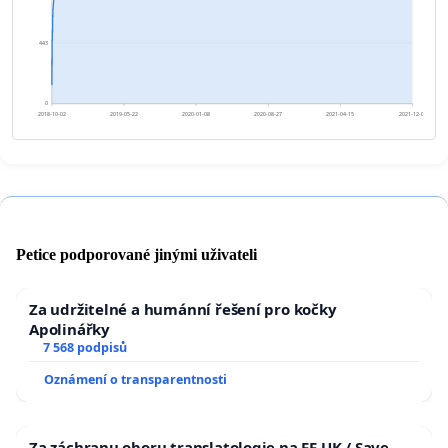
443
0
2018-10-02
2019-05-22
2020-01-08
2020-08-27
2021-04-15
2021-12-03
Petice podporované jinými uživateli
Za udržitelné a humánní řešení pro kočky
Apolinářky
7 568 podpisů
Oznámení o transparentnosti
Za záchranu oboru translatologie na FF UK / Save