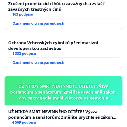
Zrušení promlčecích lhůt u závažných a zvlášť
závažných trestných činů
163 podpisů
Oznámení o transparentnosti
Ochrana Vrbenských rybníků před masivní
developerskou zástavbou
1 332 podpisů
Oznámení o transparentnosti
UŽ NIKDY SMRT NEVINNÉHO DÍTĚTE ! Výzva
poslancům a senátorům: Změňte urychleně zákon,
aby se tragédie malé Viktorky už nemohla
opakovat!
UŽ NIKDY SMRT NEVINNÉHO DÍTĚTE ! Výzva
poslancům a senátorům: Změňte urychleně zákon,
aby se tragédie malé Viktorky už nemohla opakovat!
4 569 podpisů