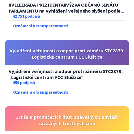
republiky
‼️VELEZRADA PREZIDENTA‼️VÝZVA OBČANŮ SENÁTU
PARLAMENTU na vyhlášení veřejného slyšení podle §
144 jednacího řádu Senátu k návrhu na přijetí
42 751 podpisů
usnesení k podání ústavní žaloby na prezidenta
Oznámení o transparentnosti
republiky
Vyjádření veřejnosti a odpor proti záměru STC2879:
„Logistické centrum FCC Sluštice“
Vyjádření veřejnosti a odpor proti záměru STC2879:
„Logistické centrum FCC Sluštice“
459 podpisů
Oznámení o transparentnosti
Zrušení promlčecích lhůt u závažných a zvlášť
závažných trestných činů