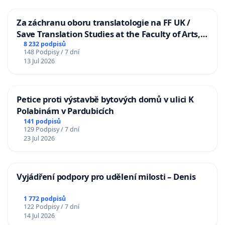
Za záchranu oboru translatologie na FF UK /
Save Translation Studies at the Faculty of Arts,
Charles University
8 232 podpisů
148 Podpisy / 7 dní
13 Jul 2026
Petice proti výstavbě bytových domů v ulici K
Polabinám v Pardubicích
141 podpisů
129 Podpisy / 7 dní
23 Jul 2026
Vyjádření podpory pro udělení milosti – Denis
1 772 podpisů
122 Podpisy / 7 dní
14 Jul 2026