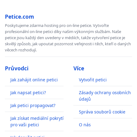
Petice.com
Poskytujeme zdarma hosting pro on-line petice. Vytvořte
profesionální on-line petici díky našim výkonným službám. Naše
petice jsou každý den uvedeny v médiích, takže vytvoření petice je
skvělý způsob, jak upoutat pozornost veřejnosti i těch, kteří o daných
věcech rozhodují.
Průvodci
Více
Jak zahájit online petici
Vytvořit petici
Jak napsat petici?
Zásady ochrany osobních
údajů
Jak petici propagovat?
Správa souborů cookie
Jak získat mediální pokrytí
pro vaši petici
O nás