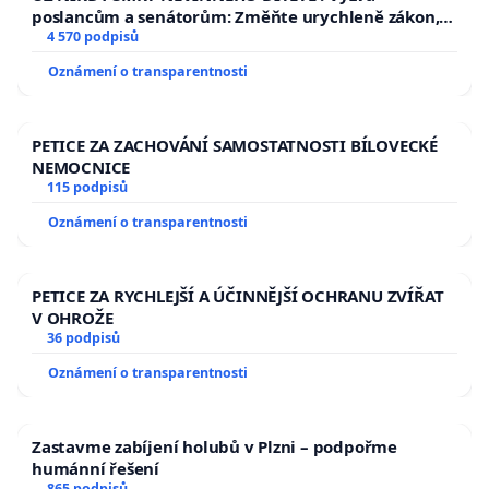
poslancům a senátorům: Změňte urychleně zákon,
aby se tragédie malé Viktorky už nemohla opakovat!
4 570 podpisů
Oznámení o transparentnosti
PETICE ZA ZACHOVÁNÍ SAMOSTATNOSTI BÍLOVECKÉ
NEMOCNICE
115 podpisů
Oznámení o transparentnosti
PETICE ZA RYCHLEJŠÍ A ÚČINNĚJŠÍ OCHRANU ZVÍŘAT
V OHROŽE
36 podpisů
Oznámení o transparentnosti
Zastavme zabíjení holubů v Plzni – podpořme
humánní řešení
865 podpisů