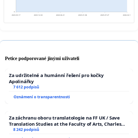
0
2023-05-17
2023-12-04
2024-06-21
2025-01-08
2025-07-27
2026-02-13
Petice podporované jinými uživateli
Za udržitelné a humánní řešení pro kočky
Apolinářky
7 612 podpisů
Oznámení o transparentnosti
Za záchranu oboru translatologie na FF UK / Save
Translation Studies at the Faculty of Arts, Charles
University
8 242 podpisů