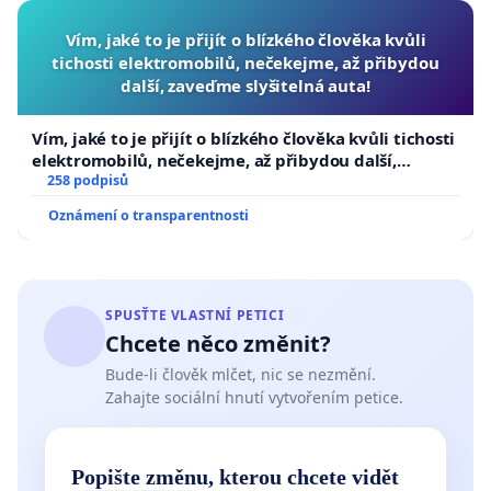
Vím, jaké to je přijít o blízkého člověka kvůli
tichosti elektromobilů, nečekejme, až přibydou
další, zaveďme slyšitelná auta!
Vím, jaké to je přijít o blízkého člověka kvůli tichosti
elektromobilů, nečekejme, až přibydou další,
zaveďme slyšitelná auta!
258 podpisů
Oznámení o transparentnosti
SPUSŤTE VLASTNÍ PETICI
Chcete něco změnit?
Bude-li člověk mlčet, nic se nezmění.
Zahajte sociální hnutí vytvořením petice.
Popište změnu, kterou chcete vidět