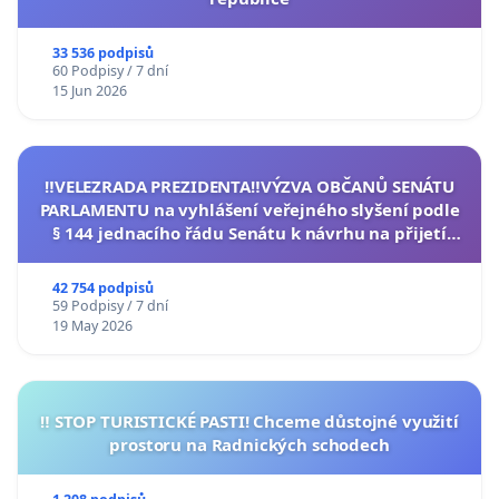
33 536 podpisů
60 Podpisy / 7 dní
15 Jun 2026
‼️VELEZRADA PREZIDENTA‼️VÝZVA OBČANŮ SENÁTU
PARLAMENTU na vyhlášení veřejného slyšení podle
§ 144 jednacího řádu Senátu k návrhu na přijetí
usnesení k podání ústavní žaloby na prezidenta
republiky
42 754 podpisů
59 Podpisy / 7 dní
19 May 2026
‼️ STOP TURISTICKÉ PASTI! Chceme důstojné využití
prostoru na Radnických schodech