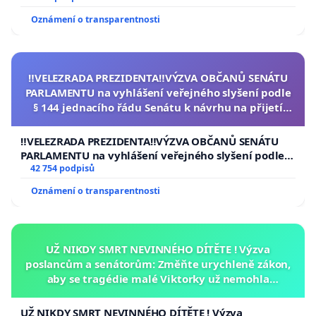
Oznámení o transparentnosti
‼️VELEZRADA PREZIDENTA‼️VÝZVA OBČANŮ SENÁTU
PARLAMENTU na vyhlášení veřejného slyšení podle
§ 144 jednacího řádu Senátu k návrhu na přijetí
usnesení k podání ústavní žaloby na prezidenta
republiky
‼️VELEZRADA PREZIDENTA‼️VÝZVA OBČANŮ SENÁTU
PARLAMENTU na vyhlášení veřejného slyšení podle §
144 jednacího řádu Senátu k návrhu na přijetí
42 754 podpisů
usnesení k podání ústavní žaloby na prezidenta
Oznámení o transparentnosti
republiky
UŽ NIKDY SMRT NEVINNÉHO DÍTĚTE ! Výzva
poslancům a senátorům: Změňte urychleně zákon,
aby se tragédie malé Viktorky už nemohla
opakovat!
UŽ NIKDY SMRT NEVINNÉHO DÍTĚTE ! Výzva