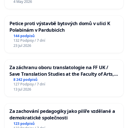
4 May 2026
Petice proti výstavbě bytových domů v ulici K
Polabinám v Pardubicích
144 podpisů
132 Podpisy / 7 dní
23 Jul 2026
Za záchranu oboru translatologie na FF UK /
Save Translation Studies at the Faculty of Arts,
Charles University
8 242 podpisů
127 Podpisy / 7 dní
13 Jul 2026
Za zachování pedagogiky jako pilíře vzdělané a
demokratické společnosti
123 podpisů