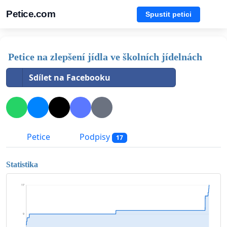
Petice.com
Spustit petici
Petice na zlepšení jídla ve školních jídelnách
Sdílet na Facebooku
Petice
Podpisy
17
Statistika
17
9