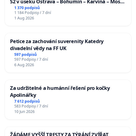
S2 v úseku Ostrava – Bohumín – Karviná – Mosty
u Jablunkova
1 370 podpisů
1 184 Podpisy / 7 dní
1 Aug 2026
Petice za zachování suverenity Katedry
divadelní vědy na FF UK
597 podpisů
597 Podpisy / 7 dní
6 Aug 2026
Za udržitelné a humánní řešení pro kočky
Apolinářky
7 612 podpisů
583 Podpisy / 7 dní
10 Jun 2026
ŽÁDÁME VYŠŠÍ TRESTY ZA TÝRÁNÍ ZVÍŘAT