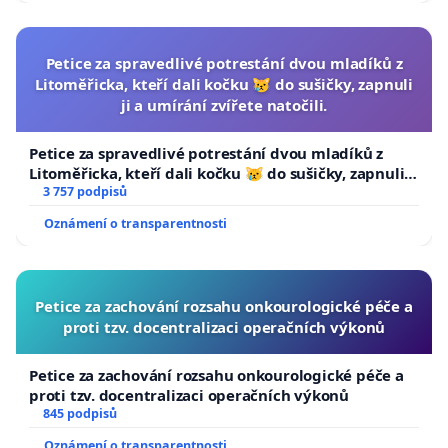
Petice za spravedlivé potrestání dvou mladíků z
Litoměřicka, kteří dali kočku 😿 do sušičky, zapnuli
ji a umírání zvířete natočili.
Petice za spravedlivé potrestání dvou mladíků z
Litoměřicka, kteří dali kočku 😿 do sušičky, zapnuli ji
a umírání zvířete natočili.
3 757 podpisů
Oznámení o transparentnosti
Petice za zachování rozsahu onkourologické péče a
proti tzv. docentralizaci operačních výkonů
Petice za zachování rozsahu onkourologické péče a
proti tzv. docentralizaci operačních výkonů
845 podpisů
Oznámení o transparentnosti