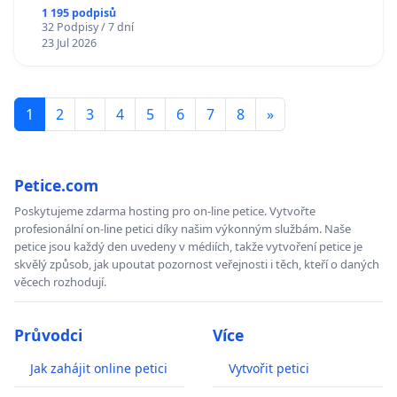
1 195 podpisů
32 Podpisy / 7 dní
23 Jul 2026
1
2
3
4
5
6
7
8
»
Petice.com
Poskytujeme zdarma hosting pro on-line petice. Vytvořte
profesionální on-line petici díky našim výkonným službám. Naše
petice jsou každý den uvedeny v médiích, takže vytvoření petice je
skvělý způsob, jak upoutat pozornost veřejnosti i těch, kteří o daných
věcech rozhodují.
Průvodci
Více
Jak zahájit online petici
Vytvořit petici