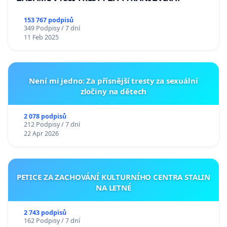
153 767 podpisů
349 Podpisy / 7 dní
11 Feb 2025
Není mi jedno: Za přísnější tresty za sexuální
zločiny na dětech
2 078 podpisů
212 Podpisy / 7 dní
22 Apr 2026
PETICE ZA ZACHOVÁNÍ KULTURNÍHO CENTRA STALIN
NA LETNÉ
2 743 podpisů
162 Podpisy / 7 dní