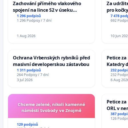
Zachování přímého vlakového
Za udržit
spojení na lince S2 v úseku
pro kočky
Ostrava – Bohumín – Karviná –
1 296 podpisů
7 478 pod
1 296 Podpisy / 7 dní
692 Podpis
Mosty u Jablunkova
1 Aug 2026
10 Jun 202
Ochrana Vrbenských rybníků před
Petice za
masivní developerskou zástavbou
Katedry d
1 311 podpisů
232 podpi
264 Podpisy / 7 dní
232 Podpis
3 Jul 2026
6 Aug 202
Petice za
Chceme zelené, nikoli kamenné
ORL v nem
náměstí Svobody ve Znojmě
Hradec
387 podpi
126 Podpis
129 podpisů