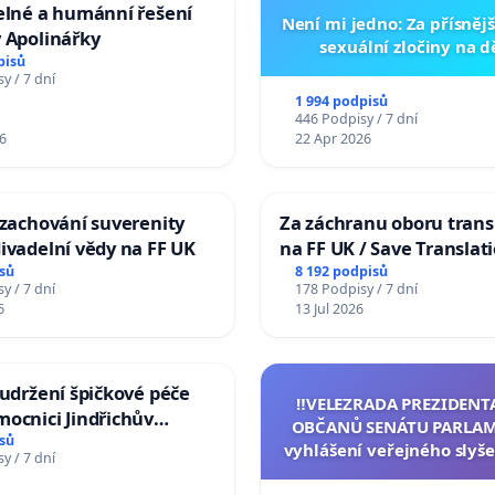
elné a humánní řešení
Není mi jedno: Za přísnějš
 Apolinářky
sexuální zločiny na 
pisů
y / 7 dní
1 994 podpisů
446 Podpisy / 7 dní
6
22 Apr 2026
 zachování suverenity
Za záchranu oboru trans
ivadelní vědy na FF UK
na FF UK / Save Translat
Studies at the Faculty of 
sů
8 192 podpisů
y / 7 dní
178 Podpisy / 7 dní
Charles University
6
13 Jul 2026
 udržení špičkové péče
‼️VELEZRADA PREZIDENT
ocnici Jindřichův
OBČANŮ SENÁTU PARLAM
sů
vyhlášení veřejného slyše
y / 7 dní
144 jednacího řádu Senát