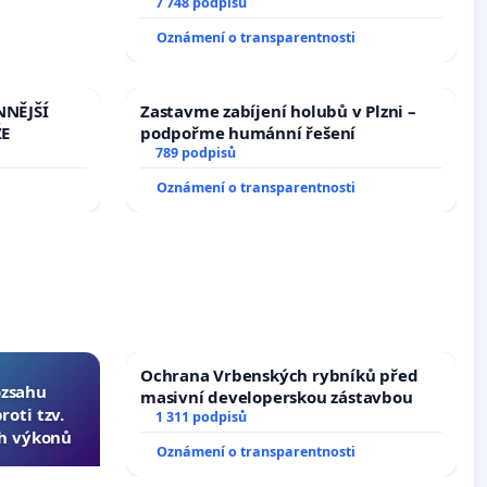
7 748 podpisů
Oznámení o transparentnosti
NNĚJŠÍ
Zastavme zabíjení holubů v Plzni –
ŽE
podpořme humánní řešení
789 podpisů
Oznámení o transparentnosti
Ochrana Vrbenských rybníků před
ozsahu
masivní developerskou zástavbou
oti tzv.
1 311 podpisů
ch výkonů
Oznámení o transparentnosti