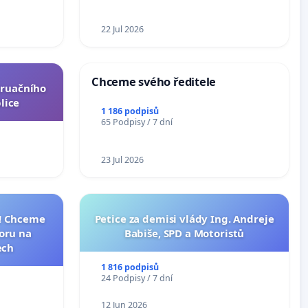
ní ústavní
epubliky
22 Jul 2026
Chceme svého ředitele
truačního
lice
1 186 podpisů
65 Podpisy / 7 dní
23 Jul 2026
I! Chceme
Petice za demisi vlády Ing. Andreje
toru na
Babiše, SPD a Motoristů
ech
1 816 podpisů
24 Podpisy / 7 dní
12 Jun 2026