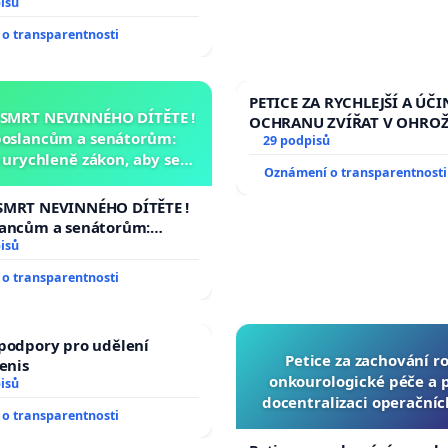
isů
o transparentnosti
PETICE ZA RYCHLEJŠÍ A ÚČI
 SMRT NEVINNÉHO DÍTĚTE !
OCHRANU ZVÍŘAT V OHRO
poslancům a senátorům:
29 podpisů
urychleně zákon, aby se
Oznámení o transparentnosti
malé Viktorky už nemohla
opakovat!
SMRT NEVINNÉHO DÍTĚTE !
lancům a senátorům:
ychleně zákon, aby se
isů
malé Viktorky už nemohla
o transparentnosti
podpory pro udělení
Petice za zachování r
Denis
onkourologické péče a pr
isů
docentralizaci operační
o transparentnosti