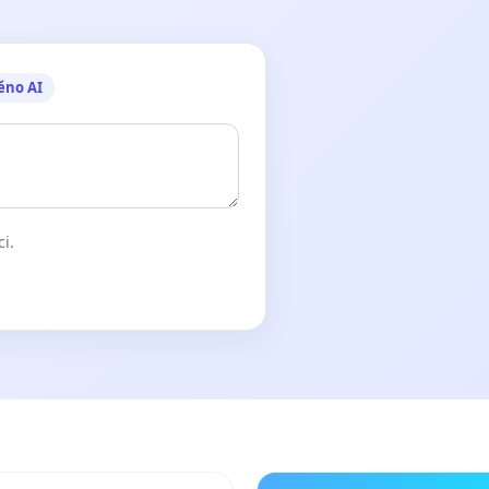
ěno AI
ci.