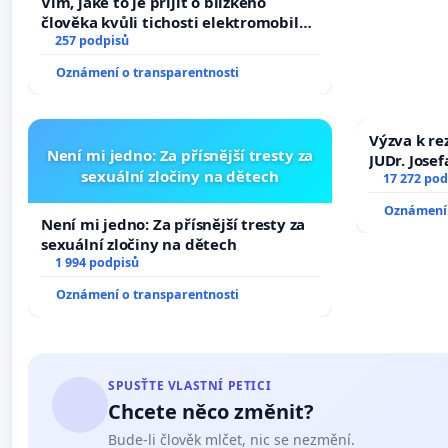
Vím, jaké to je přijít o blízkého
člověka kvůli tichosti elektromobilů,
nečekejme, až přibydou další,
257 podpisů
zaveďme slyšitelná auta!
Oznámení o transparentnosti
Výzva k re
Není mi jedno: Za přísnější tresty za
JUDr. Jose
sexuální zločiny na dětech
ve spraved
17 272 pod
Oznámení 
Není mi jedno: Za přísnější tresty za
sexuální zločiny na dětech
1 994 podpisů
Oznámení o transparentnosti
SPUSŤTE VLASTNÍ PETICI
Chcete něco změnit?
Bude-li člověk mlčet, nic se nezmění.