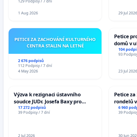
129 Podpisy / 7 dní
1 Aug 2026
29 Jul 202
Petice pr
PETICE ZA ZACHOVÁNÍ KULTURNÍHO
domů v ul
CENTRA STALIN NA LETNÉ
Pardubic
104 podpi
93 Podpisy
2 676 podpisů
112 Podpisy / 7 dní
4 May 2026
23 Jul 202
Výzva k rezignaci ústavního
Petice z
soudce JUDr. Josefa Baxy pro
rondelů v
ohrožení důvěry ve spravedlivý
17 272 podpisů
6 960 pod
39 Podpisy / 7 dní
39 Podpisy
proces
2 Jul 2026
30 Jun 202