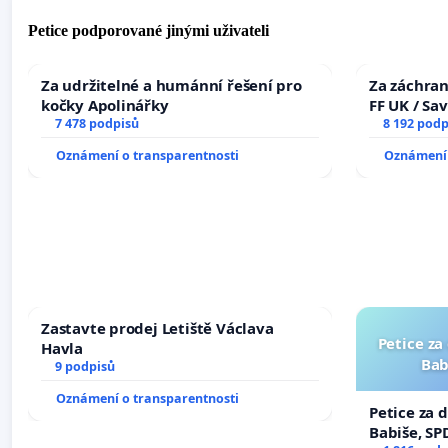
Petice podporované jinými uživateli
Za udržitelné a humánní řešení pro
Za záchran
kočky Apolinářky
FF UK / Sa
7 478 podpisů
the Faculty
8 192 podp
University
Oznámení o transparentnosti
Oznámení 
Zastavte prodej Letiště Václava
Petice za
Havla
Bab
9 podpisů
Oznámení o transparentnosti
Petice za 
Babiše, SP