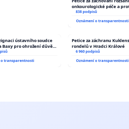
Petice za zachování rozsah
onkourologické péče a prot
docentralizaci operačních
838 podpisů
Oznámení o transparentnosti
zignaci ústavního soudce
Petice za záchranu Kuklen
fa Baxy pro ohrožení důvěry
rondelů v Hradci Králové
livý proces
pisů
6 960 podpisů
o transparentnosti
Oznámení o transparentnosti