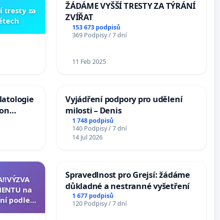
ŽÁDÁME VYŠŠÍ TRESTY ZA TÝRÁNÍ
í tresty za
ZVÍŘAT
dětech
153 673 podpisů
369 Podpisy / 7 dní
11 Feb 2025
latologie
Vyjádření podpory pro udělení
ion
milosti – Denis
Arts,
1 748 podpisů
140 Podpisy / 7 dní
14 Jul 2026
Spravedlnost pro Grejsí: žádáme
A‼️VÝZVA
důkladné a nestranné vyšetření
ENTU na
1 677 podpisů
ní podle §
120 Podpisy / 7 dní
u k návrhu