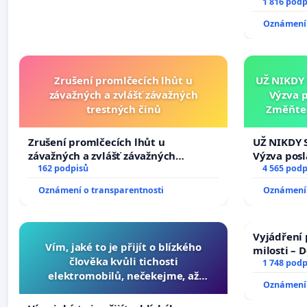
1 816 podp
Oznámení 
Zrušení promlčecích lhůt u
UŽ NIKDY
závažných a zvlášť závažných
Výzva 
trestných činů
Změňte 
tragédie 
Zrušení promlčecích lhůt u
UŽ NIKDY 
závažných a zvlášť závažných
Výzva pos
trestných činů
162 podpisů
Změňte ur
4 565 podp
tragédie 
Oznámení o transparentnosti
Oznámení 
opakovat!
Vyjádření 
Vím, jaké to je přijít o blízkého
milosti – 
člověka kvůli tichosti
1 748 podp
elektromobilů, nečekejme, až
Oznámení 
přibydou další, zaveďme slyšitelná
auta!