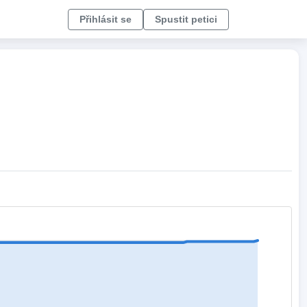
Přihlásit se
Spustit petici