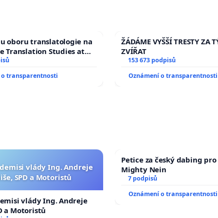
u oboru translatologie na
ŽÁDÁME VYŠŠÍ TRESTY ZA 
ve Translation Studies at
ZVÍŘAT
 of Arts, Charles
isů
153 673 podpisů
o transparentnosti
Oznámení o transparentnosti
Petice za český dabing pro 
 demisi vlády Ing. Andreje
Mighty Nein
iše, SPD a Motoristů
7 podpisů
Oznámení o transparentnosti
demisi vlády Ing. Andreje
D a Motoristů