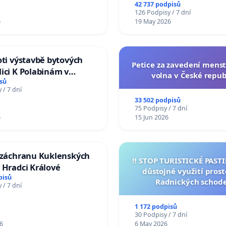
na přijetí usnesení k podá
42 737 podpisů
žaloby na prezidenta r
126 Podpisy / 7 dní
6
19 May 2026
oti výstavbě bytových
Petice za zavedení mens
ici K Polabinám v
volna v České repub
ích
sů
 / 7 dní
33 502 podpisů
75 Podpisy / 7 dní
6
15 Jun 2026
a záchranu Kuklenských
‼️ STOP TURISTICKÉ PAST
 Hradci Králové
důstojné využití pros
pisů
Radnických schod
 / 7 dní
1 172 podpisů
30 Podpisy / 7 dní
6
6 May 2026