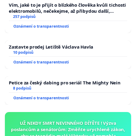
Vím, jaké to je přijít o blízkého člověka kvůli tichosti
elektromobilů, nečekejme, až přibydou další,
zaveďme slyšitelná auta!
257 podpisů
Oznámení o transparentnosti
Zastavte prodej Letiště Václava Havla
10 podpisů
Oznámení o transparentnosti
Petice za český dabing pro seriál The Mighty Nein
8 podpisů
Oznámení o transparentnosti
UŽ NIKDY SMRT NEVINNÉHO DÍTĚTE ! Výzva
poslancům a senátorům: Změňte urychleně zákon,
aby se tragédie malé Viktorky už nemohla