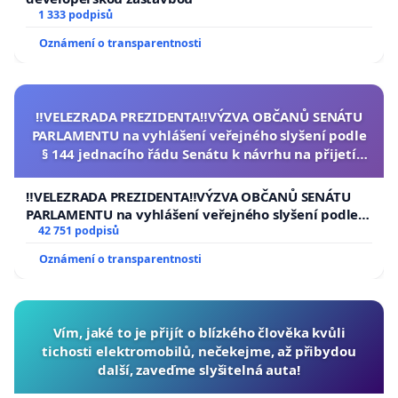
1 333 podpisů
Oznámení o transparentnosti
‼️VELEZRADA PREZIDENTA‼️VÝZVA OBČANŮ SENÁTU
PARLAMENTU na vyhlášení veřejného slyšení podle
§ 144 jednacího řádu Senátu k návrhu na přijetí
usnesení k podání ústavní žaloby na prezidenta
republiky
‼️VELEZRADA PREZIDENTA‼️VÝZVA OBČANŮ SENÁTU
PARLAMENTU na vyhlášení veřejného slyšení podle §
144 jednacího řádu Senátu k návrhu na přijetí
42 751 podpisů
usnesení k podání ústavní žaloby na prezidenta
Oznámení o transparentnosti
republiky
Vím, jaké to je přijít o blízkého člověka kvůli
tichosti elektromobilů, nečekejme, až přibydou
další, zaveďme slyšitelná auta!