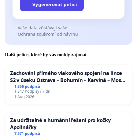
Vygenerovat petici
Vaše data zůstávají vaše
Ochrana soukromí od návrhu
Další petice, které by vás mohly zajímat
Zachování přímého vlakového spojení na lince
S2 v úseku Ostrava – Bohumín – Karviná – Mosty
u Jablunkova
1 356 podpisů
1 347 Podpisy / 7 dní
1 Aug 2026
Za udržitelné a humánní řešení pro kočky
Apolinářky
7 571 podpisů