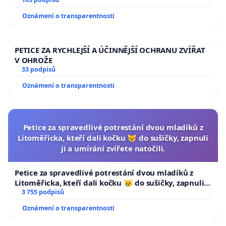
Oznámení o transparentnosti
PETICE ZA RYCHLEJŠÍ A ÚČINNĚJŠÍ OCHRANU ZVÍŘAT
V OHROŽE
33 podpisů
Oznámení o transparentnosti
Petice za spravedlivé potrestání dvou mladíků z
Litoměřicka, kteří dali kočku 😿 do sušičky, zapnuli
ji a umírání zvířete natočili.
Petice za spravedlivé potrestání dvou mladíků z
Litoměřicka, kteří dali kočku 😿 do sušičky, zapnuli ji
a umírání zvířete natočili.
3 755 podpisů
Oznámení o transparentnosti