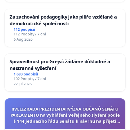
Za zachování pedagogiky jako pilíře vzdělané a
demokratické společnosti
112 podpisů
112 Podpisy / 7 dní
6 Aug 2026
Spravedlnost pro Grejsí: žádáme důkladné a
nestranné vyšetření
1 683 podpisů
102 Podpisy / 7 dní
22 Jul 2026
‼️VELEZRADA PREZIDENTA‼️VÝZVA OBČANŮ SENÁTU
PARLAMENTU na vyhlášení veřejného slyšení podle
§ 144 jednacího řádu Senátu k návrhu na přijetí
usnesení k podání ústavní žaloby na prezidenta