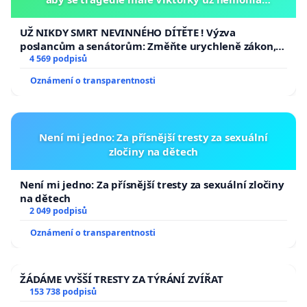
opakovat!
UŽ NIKDY SMRT NEVINNÉHO DÍTĚTE ! Výzva
poslancům a senátorům: Změňte urychleně zákon,
aby se tragédie malé Viktorky už nemohla opakovat!
4 569 podpisů
Oznámení o transparentnosti
Není mi jedno: Za přísnější tresty za sexuální
zločiny na dětech
Není mi jedno: Za přísnější tresty za sexuální zločiny
na dětech
2 049 podpisů
Oznámení o transparentnosti
ŽÁDÁME VYŠŠÍ TRESTY ZA TÝRÁNÍ ZVÍŘAT
153 738 podpisů