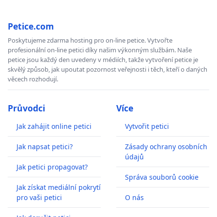
Petice.com
Poskytujeme zdarma hosting pro on-line petice. Vytvořte
profesionální on-line petici díky našim výkonným službám. Naše
petice jsou každý den uvedeny v médiích, takže vytvoření petice je
skvělý způsob, jak upoutat pozornost veřejnosti i těch, kteří o daných
věcech rozhodují.
Průvodci
Více
Jak zahájit online petici
Vytvořit petici
Jak napsat petici?
Zásady ochrany osobních
údajů
Jak petici propagovat?
Správa souborů cookie
Jak získat mediální pokrytí
pro vaši petici
O nás