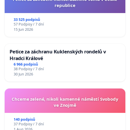
republice
33 525 podpisů
57 Podpisy / 7 dní
15 Jun 2026
Petice za záchranu Kuklenských rondelů v
Hradci Králové
6 966 podpisů
38 Podpisy / 7 dní
30 Jun 2026
Chceme zelené, nikoli kamenné náměstí Svobody
ve Znojmě
140 podpisů
37 Podpisy / 7 dní
1 Aug 2026