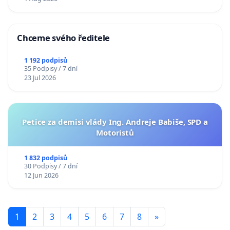
Chceme svého ředitele
1 192 podpisů
35 Podpisy / 7 dní
23 Jul 2026
Petice za demisi vlády Ing. Andreje Babiše, SPD a
Motoristů
1 832 podpisů
30 Podpisy / 7 dní
12 Jun 2026
1
2
3
4
5
6
7
8
»