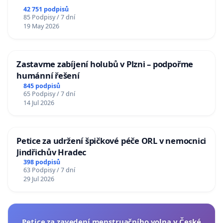
republiky
42 751 podpisů
85 Podpisy / 7 dní
19 May 2026
Zastavme zabíjení holubů v Plzni – podpořme
humánní řešení
845 podpisů
65 Podpisy / 7 dní
14 Jul 2026
Petice za udržení špičkové péče ORL v nemocnici
Jindřichův Hradec
398 podpisů
63 Podpisy / 7 dní
29 Jul 2026
Petice za zavedení menstruačního volna v České