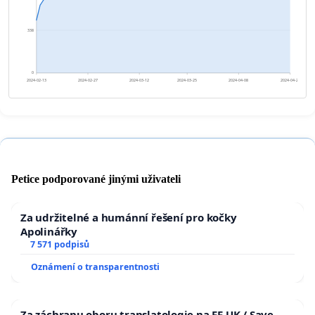
338
0
2024-02-13
2024-02-27
2024-03-12
2024-03-25
2024-04-08
2024-04-22
Petice podporované jinými uživateli
Za udržitelné a humánní řešení pro kočky
Apolinářky
7 571 podpisů
Oznámení o transparentnosti
Za záchranu oboru translatologie na FF UK / Save