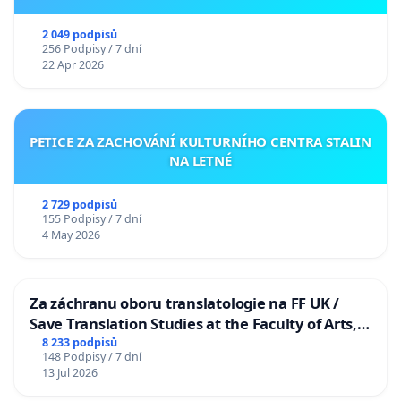
2 049 podpisů
256 Podpisy / 7 dní
22 Apr 2026
PETICE ZA ZACHOVÁNÍ KULTURNÍHO CENTRA STALIN
NA LETNÉ
2 729 podpisů
155 Podpisy / 7 dní
4 May 2026
Za záchranu oboru translatologie na FF UK /
Save Translation Studies at the Faculty of Arts,
Charles University
8 233 podpisů
148 Podpisy / 7 dní
13 Jul 2026