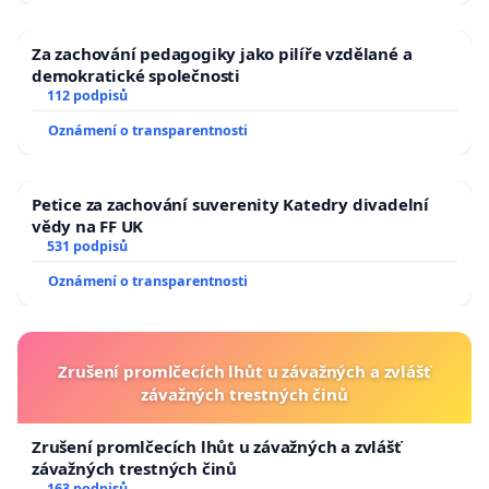
Za zachování pedagogiky jako pilíře vzdělané a
demokratické společnosti
112 podpisů
Oznámení o transparentnosti
Petice za zachování suverenity Katedry divadelní
vědy na FF UK
531 podpisů
Oznámení o transparentnosti
Zrušení promlčecích lhůt u závažných a zvlášť
závažných trestných činů
Zrušení promlčecích lhůt u závažných a zvlášť
závažných trestných činů
163 podpisů