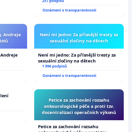
nečekejme, až přibydou další,
257 podpisů
zaveďme slyšitelná auta!
Oznámení o transparentnosti
g. Andreje
Není mi jedno: Za přísnější tresty za
istů
sexuální zločiny na dětech
. Andreje
Není mi jedno: Za přísnější tresty za
sexuální zločiny na dětech
1 996 podpisů
Oznámení o transparentnosti
lení
Petice za zachování rozsahu
onkourologické péče a proti tzv.
docentralizaci operačních výkonů
Petice za zachování rozsahu