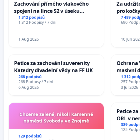
Zachování přímého vlakového
Za udržit
spojení na lince S2 v úseku
pro kočky
Ostrava – Bohumín – Karviná –
1 312 podpisů
7 489 pod
1 312 Podpisy / 7 dní
690 Podpis
Mosty u Jablunkova
1 Aug 2026
10 Jun 202
Petice za zachování suverenity
Ochrana 
Katedry divadelní vědy na FF UK
masivní 
268 podpisů
1 312 pod
268 Podpisy / 7 dní
257 Podpis
6 Aug 2026
3 Jul 2026
Petice za
Chceme zelené, nikoli kamenné
ORL v nem
náměstí Svobody ve Znojmě
Hradec
389 podpi
125 Podpis
129 podpisů