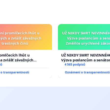
ní promlčecích lhůt u
UŽ NIKDY SMRT NEVINNÉHO
ých a zvlášť závažných
Výzva poslancům a sen
trestných činů
Změňte urychleně zákon
tragédie malé Viktorky 
opakovat!
omlčecích lhůt u
UŽ NIKDY SMRT NEVINNÉHO
a zvlášť závažných
Výzva poslancům a senáto
činů
sů
Změňte urychleně zákon, a
4 565 podpisů
tragédie malé Viktorky už
o transparentnosti
Oznámení o transparentnosti
opakovat!