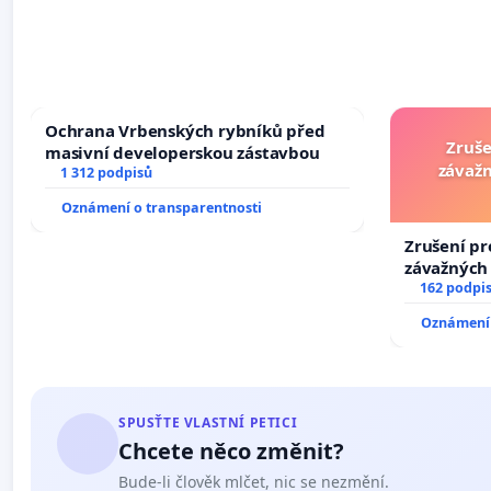
Ochrana Vrbenských rybníků před
Zruše
masivní developerskou zástavbou
závažn
1 312 podpisů
Oznámení o transparentnosti
Zrušení pr
závažných 
trestných 
162 podpi
Oznámení 
SPUSŤTE VLASTNÍ PETICI
Chcete něco změnit?
Bude-li člověk mlčet, nic se nezmění.