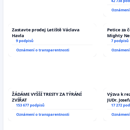
vyhlášení 
42 738 pod
144 jednac
Oznámení 
na přijetí
žaloby na 
Zastavte prodej Letiště Václava
Petice za 
Havla
Mighty Ne
9 podpisů
7 podpisů
Oznámení o transparentnosti
Oznámení 
ŽÁDÁME VYŠŠÍ TRESTY ZA TÝRÁNÍ
Výzva k re
ZVÍŘAT
JUDr. Jose
153 677 podpisů
ve spraved
17 272 pod
Oznámení o transparentnosti
Oznámení 