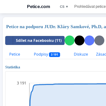
Petice.com
Prohledávat petice
CS ▼
Petice na podporu JUDr. Kláry Samkové, Ph.D, 
Sdílet na Facebooku (11)
Petice
Podpisy
Diskuze
Zásad
3 191
Statistika
3 191