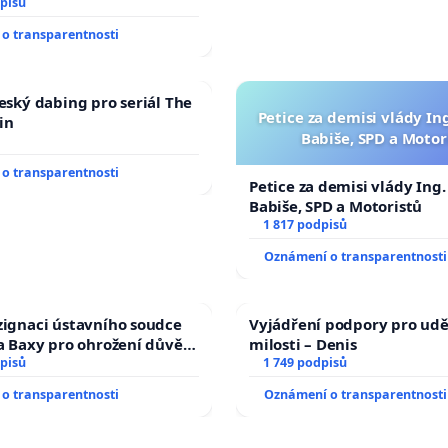
veřejného slyšení podle §
pisů
ího řádu Senátu k návrhu
o transparentnosti
 usnesení k podání ústavní
prezidenta republiky
český dabing pro seriál The
Petice za demisi vlády In
in
Babiše, SPD a Motor
o transparentnosti
Petice za demisi vlády Ing
Babiše, SPD a Motoristů
1 817 podpisů
Oznámení o transparentnosti
zignaci ústavního soudce
Vyjádření podpory pro udě
fa Baxy pro ohrožení důvěry
milosti – Denis
livý proces
pisů
1 749 podpisů
o transparentnosti
Oznámení o transparentnosti