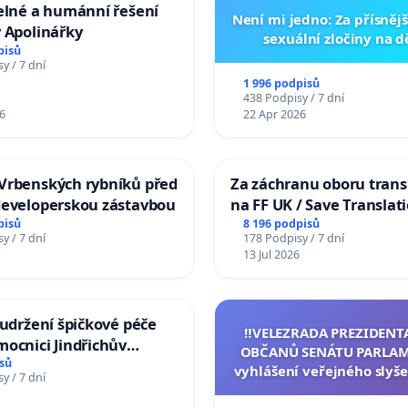
elné a humánní řešení
Není mi jedno: Za přísnějš
 Apolinářky
sexuální zločiny na 
pisů
y / 7 dní
1 996 podpisů
438 Podpisy / 7 dní
6
22 Apr 2026
Vrbenských rybníků před
Za záchranu oboru trans
developerskou zástavbou
na FF UK / Save Translat
Studies at the Faculty of 
pisů
8 196 podpisů
y / 7 dní
178 Podpisy / 7 dní
Charles University
13 Jul 2026
 udržení špičkové péče
‼️VELEZRADA PREZIDENT
ocnici Jindřichův
OBČANŮ SENÁTU PARLAM
sů
vyhlášení veřejného slyše
y / 7 dní
144 jednacího řádu Senát