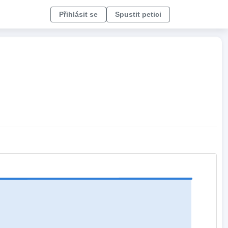
Přihlásit se
Spustit petici