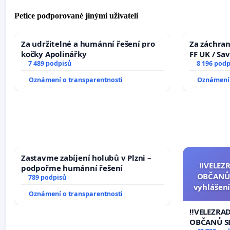
Petice podporované jinými uživateli
Za udržitelné a humánní řešení pro
Za záchran
kočky Apolinářky
FF UK / Sa
7 489 podpisů
the Faculty
8 196 podp
University
Oznámení o transparentnosti
Oznámení 
Zastavme zabíjení holubů v Plzni –
‼️VELEZ
podpořme humánní řešení
OBČANŮ
789 podpisů
vyhlášení
Oznámení o transparentnosti
144 jedna
na přijet
‼️VELEZRA
žaloby 
OBČANŮ S