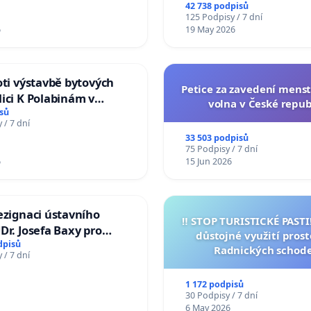
na přijetí usnesení k podá
42 738 podpisů
žaloby na prezidenta r
125 Podpisy / 7 dní
6
19 May 2026
oti výstavbě bytových
Petice za zavedení mens
ici K Polabinám v
volna v České repub
ích
sů
 / 7 dní
33 503 podpisů
75 Podpisy / 7 dní
6
15 Jun 2026
ezignaci ústavního
‼️ STOP TURISTICKÉ PAST
Dr. Josefa Baxy pro
důstojné využití pros
důvěry ve spravedlivý
dpisů
Radnických schod
 / 7 dní
1 172 podpisů
30 Podpisy / 7 dní
6 May 2026