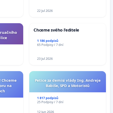
ní ústavní
epubliky
22 Jul 2026
Chceme svého ředitele
truačního
lice
1 186 podpisů
65 Podpisy / 7 dní
23 Jul 2026
I! Chceme
Petice za demisi vlády Ing. Andreje
toru na
Babiše, SPD a Motoristů
ech
1 817 podpisů
25 Podpisy / 7 dní
12 Jun 2026