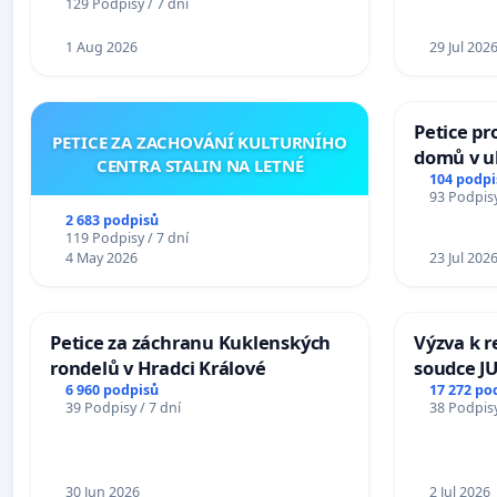
129 Podpisy / 7 dní
1 Aug 2026
29 Jul 202
Petice pr
PETICE ZA ZACHOVÁNÍ KULTURNÍHO
domů v ul
CENTRA STALIN NA LETNÉ
Pardubic
104 podpi
93 Podpisy
2 683 podpisů
119 Podpisy / 7 dní
4 May 2026
23 Jul 202
Petice za záchranu Kuklenských
Výzva k r
rondelů v Hradci Králové
soudce JU
ohrožení 
6 960 podpisů
17 272 po
39 Podpisy / 7 dní
38 Podpisy
proces
30 Jun 2026
2 Jul 2026