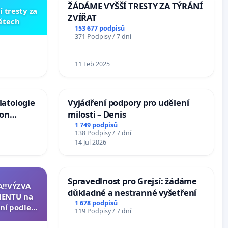
ŽÁDÁME VYŠŠÍ TRESTY ZA TÝRÁNÍ
í tresty za
ZVÍŘAT
dětech
153 677 podpisů
371 Podpisy / 7 dní
11 Feb 2025
latologie
Vyjádření podpory pro udělení
ion
milosti – Denis
Arts,
1 749 podpisů
138 Podpisy / 7 dní
14 Jul 2026
Spravedlnost pro Grejsí: žádáme
A‼️VÝZVA
důkladné a nestranné vyšetření
ENTU na
1 678 podpisů
ní podle §
119 Podpisy / 7 dní
u k návrhu