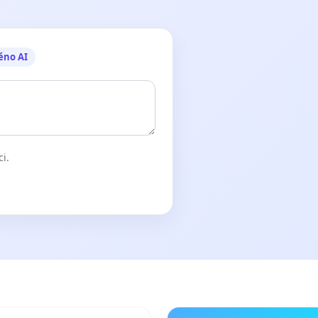
ěno AI
ci.