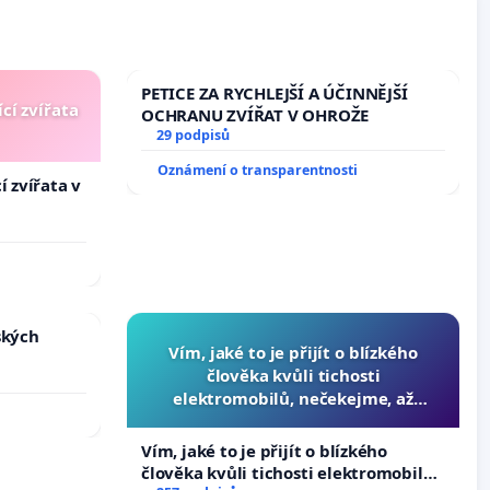
PETICE ZA RYCHLEJŠÍ A ÚČINNĚJŠÍ
cí zvířata
OCHRANU ZVÍŘAT V OHROŽE
29 podpisů
Oznámení o transparentnosti
í zvířata v
ských
Vím, jaké to je přijít o blízkého
člověka kvůli tichosti
elektromobilů, nečekejme, až
přibydou další, zaveďme slyšitelná
auta!
Vím, jaké to je přijít o blízkého
člověka kvůli tichosti elektromobilů,