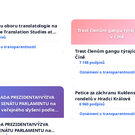
u oboru translatologie na
Trest členům gangu týrají
ve Translation Studies at
v Číně
 of Arts, Charles
isů
o transparentnosti
Trest členům gangu týrajíc
Číně
7 748 podpisů
Oznámení o transparentnosti
Petice za záchranu Kuklen
RADA PREZIDENTA‼️VÝZVA
rondelů v Hradci Králové
 SENÁTU PARLAMENTU na
6 960 podpisů
 veřejného slyšení podle §
Oznámení o transparentnosti
cího řádu Senátu k návrhu
í usnesení k podání ústavní
DA PREZIDENTA‼️VÝZVA
na prezidenta republiky
ENÁTU PARLAMENTU na