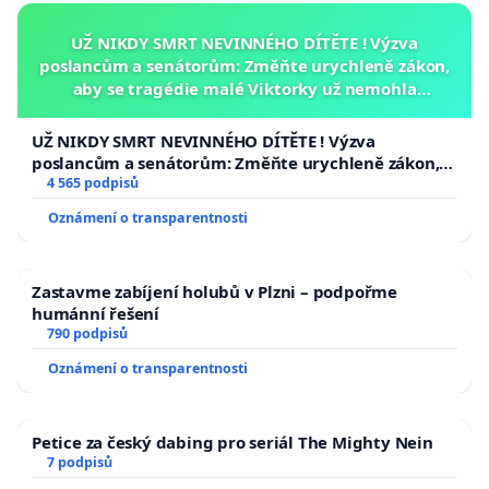
UŽ NIKDY SMRT NEVINNÉHO DÍTĚTE ! Výzva
poslancům a senátorům: Změňte urychleně zákon,
aby se tragédie malé Viktorky už nemohla
opakovat!
UŽ NIKDY SMRT NEVINNÉHO DÍTĚTE ! Výzva
poslancům a senátorům: Změňte urychleně zákon,
aby se tragédie malé Viktorky už nemohla opakovat!
4 565 podpisů
Oznámení o transparentnosti
Zastavme zabíjení holubů v Plzni – podpořme
humánní řešení
790 podpisů
Oznámení o transparentnosti
Petice za český dabing pro seriál The Mighty Nein
7 podpisů