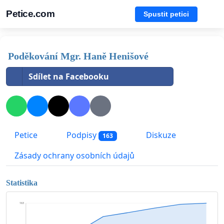
Petice.com
Spustit petici
Poděkování Mgr. Haně Henišové
Sdílet na Facebooku
Petice
Podpisy
Diskuze
163
Zásady ochrany osobních údajů
Statistika
163