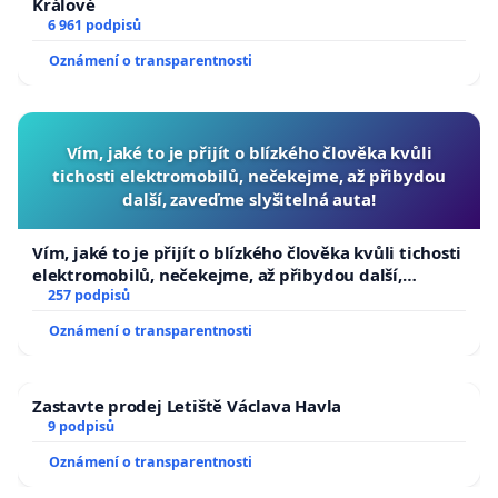
Králové
6 961 podpisů
Oznámení o transparentnosti
Vím, jaké to je přijít o blízkého člověka kvůli
tichosti elektromobilů, nečekejme, až přibydou
další, zaveďme slyšitelná auta!
Vím, jaké to je přijít o blízkého člověka kvůli tichosti
elektromobilů, nečekejme, až přibydou další,
zaveďme slyšitelná auta!
257 podpisů
Oznámení o transparentnosti
Zastavte prodej Letiště Václava Havla
9 podpisů
Oznámení o transparentnosti