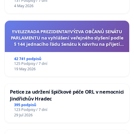
131 Podpisy / 7 dní
4 May 2026
‼️VELEZRADA PREZIDENTA‼️VÝZVA OBČANŮ SENÁTU
PARLAMENTU na vyhlášení veřejného slyšení podle
§ 144 jednacího řádu Senátu k návrhu na přijetí
usnesení k podání ústavní žaloby na prezidenta
republiky
42 741 podpisů
125 Podpisy / 7 dní
19 May 2026
Petice za udržení špičkové péče ORL v nemocnici
Jindřichův Hradec
395 podpisů
123 Podpisy / 7 dní
29 Jul 2026