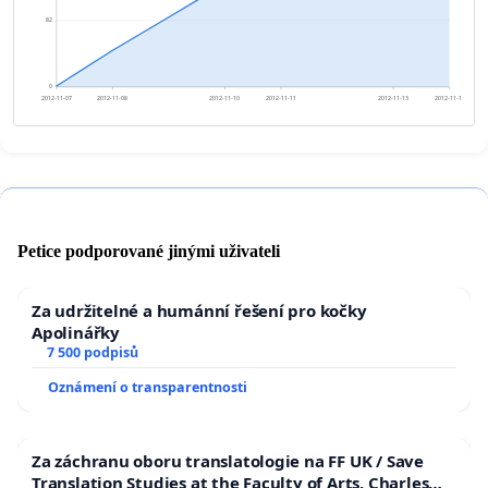
82
0
2012-11-07
2012-11-08
2012-11-10
2012-11-11
2012-11-13
2012-11-14
Petice podporované jinými uživateli
Za udržitelné a humánní řešení pro kočky
Apolinářky
7 500 podpisů
Oznámení o transparentnosti
Za záchranu oboru translatologie na FF UK / Save
Translation Studies at the Faculty of Arts, Charles