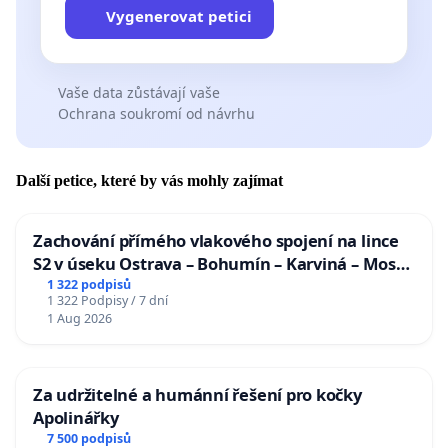
Vygenerovat petici
Vaše data zůstávají vaše
Ochrana soukromí od návrhu
Další petice, které by vás mohly zajímat
Zachování přímého vlakového spojení na lince
S2 v úseku Ostrava – Bohumín – Karviná – Mosty
u Jablunkova
1 322 podpisů
1 322 Podpisy / 7 dní
1 Aug 2026
Za udržitelné a humánní řešení pro kočky
Apolinářky
7 500 podpisů