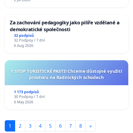
Za zachování pedagogiky jako pilíře vzdělané a
demokratické společnosti
32 podpisů
32 Podpisy / 7 dní
6 Aug 2026
‼️ STOP TURISTICKÉ PASTI! Chceme důstojné využití
prostoru na Radnických schodech
1 173 podpisů
30 Podpisy / 7 dní
6 May 2026
1
2
3
4
5
6
7
8
»