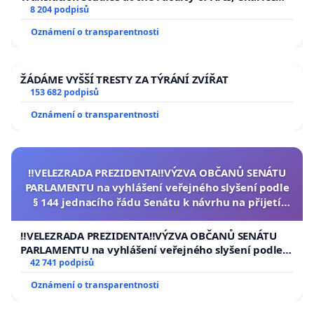
University
8 204 podpisů
Oznámení o transparentnosti
ŽÁDÁME VYŠŠÍ TRESTY ZA TÝRÁNÍ ZVÍŘAT
153 682 podpisů
Oznámení o transparentnosti
‼️VELEZRADA PREZIDENTA‼️VÝZVA OBČANŮ SENÁTU
PARLAMENTU na vyhlášení veřejného slyšení podle
§ 144 jednacího řádu Senátu k návrhu na přijetí
usnesení k podání ústavní žaloby na prezidenta
republiky
‼️VELEZRADA PREZIDENTA‼️VÝZVA OBČANŮ SENÁTU
PARLAMENTU na vyhlášení veřejného slyšení podle §
144 jednacího řádu Senátu k návrhu na přijetí
42 741 podpisů
usnesení k podání ústavní žaloby na prezidenta
Oznámení o transparentnosti
republiky