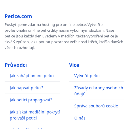
Petice.com
Poskytujeme zdarma hosting pro on-line petice. Vytvořte
profesionální on-line petici díky našim výkonným službám. Naše
petice jsou každý den uvedeny v médiích, takže vytvoření petice je
skvělý způsob, jak upoutat pozornost veřejnosti i těch, kteří o daných
věcech rozhodují.
Průvodci
Více
Jak zahájit online petici
Vytvořit petici
Jak napsat petici?
Zásady ochrany osobních
údajů
Jak petici propagovat?
Správa souborů cookie
Jak získat mediální pokrytí
pro vaši petici
O nás