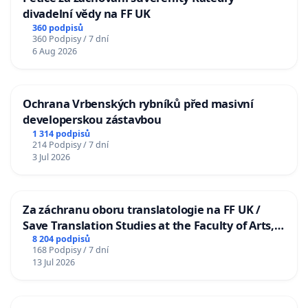
divadelní vědy na FF UK
360 podpisů
360 Podpisy / 7 dní
6 Aug 2026
Ochrana Vrbenských rybníků před masivní
developerskou zástavbou
1 314 podpisů
214 Podpisy / 7 dní
3 Jul 2026
Za záchranu oboru translatologie na FF UK /
Save Translation Studies at the Faculty of Arts,
Charles University
8 204 podpisů
168 Podpisy / 7 dní
13 Jul 2026