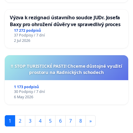
Výzva k rezignaci ústavního soudce JUDr. Josefa
Baxy pro ohrožení důvěry ve spravedlivý proces
17 272 podpisů
37 Podpisy / 7 dní
2 Jul 2026
‼️ STOP TURISTICKÉ PASTI! Chceme důstojné využití
prostoru na Radnických schodech
1 173 podpisů
30 Podpisy / 7 dní
6 May 2026
1
2
3
4
5
6
7
8
»