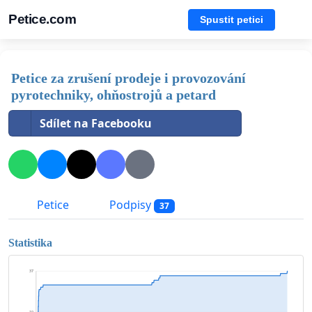
Petice.com
Spustit petici
Petice za zrušení prodeje i provozování
pyrotechniky, ohňostrojů a petard
Sdílet na Facebooku
Petice
Podpisy
37
Statistika
37