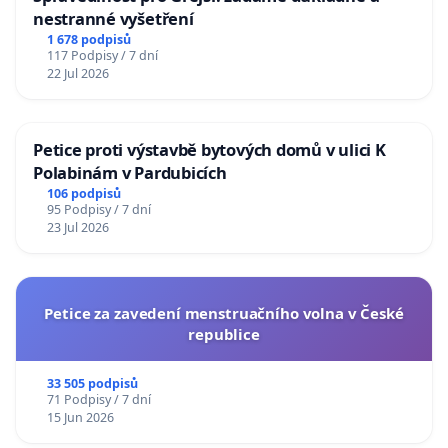
nestranné vyšetření
1 678 podpisů
117 Podpisy / 7 dní
22 Jul 2026
Petice proti výstavbě bytových domů v ulici K
Polabinám v Pardubicích
106 podpisů
95 Podpisy / 7 dní
23 Jul 2026
Petice za zavedení menstruačního volna v České
republice
33 505 podpisů
71 Podpisy / 7 dní
15 Jun 2026