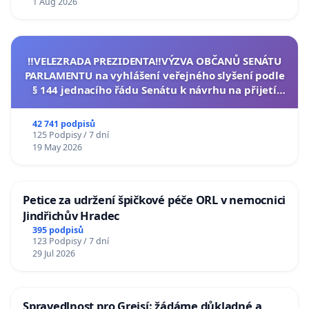
1 Aug 2026
‼️VELEZRADA PREZIDENTA‼️VÝZVA OBČANŮ SENÁTU
PARLAMENTU na vyhlášení veřejného slyšení podle
§ 144 jednacího řádu Senátu k návrhu na přijetí
usnesení k podání ústavní žaloby na prezidenta
republiky
42 741 podpisů
125 Podpisy / 7 dní
19 May 2026
Petice za udržení špičkové péče ORL v nemocnici
Jindřichův Hradec
395 podpisů
123 Podpisy / 7 dní
29 Jul 2026
Spravedlnost pro Grejsí: žádáme důkladné a