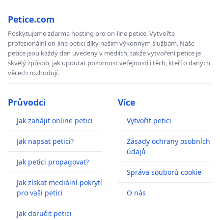
Petice.com
Poskytujeme zdarma hosting pro on-line petice. Vytvořte
profesionální on-line petici díky našim výkonným službám. Naše
petice jsou každý den uvedeny v médiích, takže vytvoření petice je
skvělý způsob, jak upoutat pozornost veřejnosti i těch, kteří o daných
věcech rozhodují.
Průvodci
Více
Jak zahájit online petici
Vytvořit petici
Jak napsat petici?
Zásady ochrany osobních
údajů
Jak petici propagovat?
Správa souborů cookie
Jak získat mediální pokrytí
pro vaši petici
O nás
Jak doručit petici