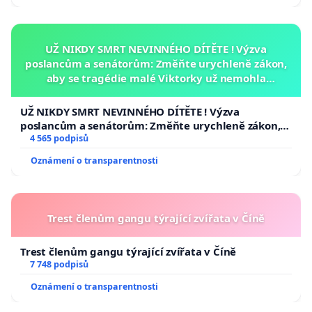
UŽ NIKDY SMRT NEVINNÉHO DÍTĚTE ! Výzva
poslancům a senátorům: Změňte urychleně zákon,
aby se tragédie malé Viktorky už nemohla
opakovat!
UŽ NIKDY SMRT NEVINNÉHO DÍTĚTE ! Výzva
poslancům a senátorům: Změňte urychleně zákon,
aby se tragédie malé Viktorky už nemohla opakovat!
4 565 podpisů
Oznámení o transparentnosti
Trest členům gangu týrající zvířata v Číně
Trest členům gangu týrající zvířata v Číně
7 748 podpisů
Oznámení o transparentnosti