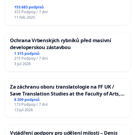
153 683 podpisů
372 Podpisy / 7 dní
11 Feb 2025
Ochrana Vrbenských rybníků před masivní
developerskou zástavbou
1 315 podpisů
215 Podpisy / 7 dní
3 Jul 2026
Za záchranu oboru translatologie na FF UK /
Save Translation Studies at the Faculty of Arts,
Charles University
8 209 podpisů
173 Podpisy / 7 dní
13 Jul 2026
Vyjádření podpory pro udělení milosti – Denis