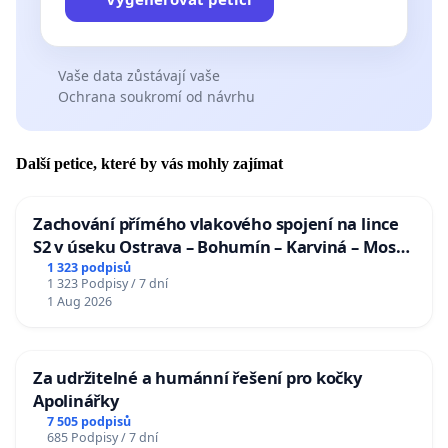
Vaše data zůstávají vaše
Ochrana soukromí od návrhu
Další petice, které by vás mohly zajímat
Zachování přímého vlakového spojení na lince
S2 v úseku Ostrava – Bohumín – Karviná – Mosty
u Jablunkova
1 323 podpisů
1 323 Podpisy / 7 dní
1 Aug 2026
Za udržitelné a humánní řešení pro kočky
Apolinářky
7 505 podpisů
685 Podpisy / 7 dní