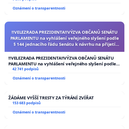
Oznámení o transparentnosti
‼️VELEZRADA PREZIDENTA‼️VÝZVA OBČANŮ SENÁTU
PARLAMENTU na vyhlášení veřejného slyšení podle
§ 144 jednacího řádu Senátu k návrhu na přijetí
usnesení k podání ústavní žaloby na prezidenta
republiky
‼️VELEZRADA PREZIDENTA‼️VÝZVA OBČANŮ SENÁTU
PARLAMENTU na vyhlášení veřejného slyšení podle §
144 jednacího řádu Senátu k návrhu na přijetí
42 741 podpisů
usnesení k podání ústavní žaloby na prezidenta
Oznámení o transparentnosti
republiky
ŽÁDÁME VYŠŠÍ TRESTY ZA TÝRÁNÍ ZVÍŘAT
153 683 podpisů
Oznámení o transparentnosti