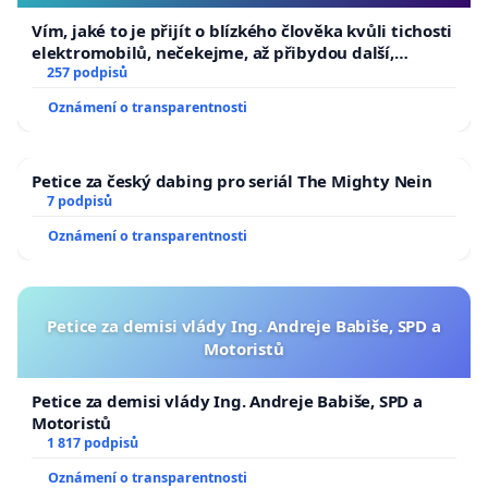
Vím, jaké to je přijít o blízkého člověka kvůli tichosti
elektromobilů, nečekejme, až přibydou další,
zaveďme slyšitelná auta!
257 podpisů
Oznámení o transparentnosti
Petice za český dabing pro seriál The Mighty Nein
7 podpisů
Oznámení o transparentnosti
Petice za demisi vlády Ing. Andreje Babiše, SPD a
Motoristů
Petice za demisi vlády Ing. Andreje Babiše, SPD a
Motoristů
1 817 podpisů
Oznámení o transparentnosti