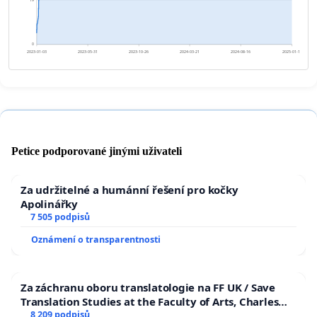
19
0
2023-01-03
2023-05-31
2023-10-26
2024-03-21
2024-08-16
2025-01-11
Petice podporované jinými uživateli
Za udržitelné a humánní řešení pro kočky
Apolinářky
7 505 podpisů
Oznámení o transparentnosti
Za záchranu oboru translatologie na FF UK / Save
Translation Studies at the Faculty of Arts, Charles
University
8 209 podpisů