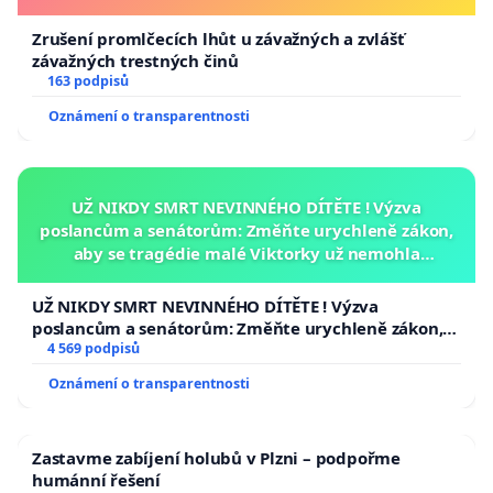
Zrušení promlčecích lhůt u závažných a zvlášť
závažných trestných činů
163 podpisů
Oznámení o transparentnosti
UŽ NIKDY SMRT NEVINNÉHO DÍTĚTE ! Výzva
poslancům a senátorům: Změňte urychleně zákon,
aby se tragédie malé Viktorky už nemohla
opakovat!
UŽ NIKDY SMRT NEVINNÉHO DÍTĚTE ! Výzva
poslancům a senátorům: Změňte urychleně zákon,
aby se tragédie malé Viktorky už nemohla opakovat!
4 569 podpisů
Oznámení o transparentnosti
Zastavme zabíjení holubů v Plzni – podpořme
humánní řešení