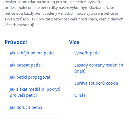
Poskytujeme zdarma hosting pro on-line petice. Vytvořte
profesionální on-line petici díky našim výkonným službám. Naše
petice jsou každý den uvedeny v médiích, takže vytvoření petice je
skvělý způsob, jak upoutat pozornost veřejnosti i těch, kteří o daných
věcech rozhodují.
Průvodci
Více
Jak zahájit online petici
Vytvořit petici
Jak napsat petici?
Zásady ochrany osobních
údajů
Jak petici propagovat?
Správa souborů cookie
Jak získat mediální pokrytí
pro vaši petici
O nás
Jak doručit petici