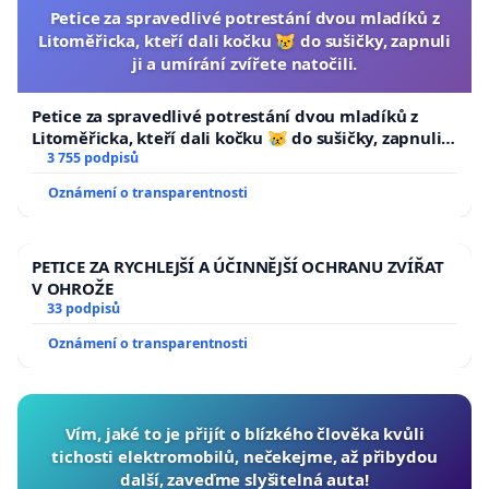
Petice za spravedlivé potrestání dvou mladíků z
Litoměřicka, kteří dali kočku 😿 do sušičky, zapnuli
ji a umírání zvířete natočili.
Petice za spravedlivé potrestání dvou mladíků z
Litoměřicka, kteří dali kočku 😿 do sušičky, zapnuli ji
a umírání zvířete natočili.
3 755 podpisů
Oznámení o transparentnosti
PETICE ZA RYCHLEJŠÍ A ÚČINNĚJŠÍ OCHRANU ZVÍŘAT
V OHROŽE
33 podpisů
Oznámení o transparentnosti
Vím, jaké to je přijít o blízkého člověka kvůli
tichosti elektromobilů, nečekejme, až přibydou
další, zaveďme slyšitelná auta!