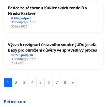
Petice za záchranu Kuklenských rondelů v
Hradci Králové
6 964 podpisů
36 Podpisy / 7 dní
30 Jun 2026
Výzva k rezignaci ústavního soudce JUDr. Josefa
Baxy pro ohrožení důvěry ve spravedlivý proces
17 275 podpisů
33 Podpisy / 7 dní
2 Jul 2026
1
2
3
4
5
6
7
8
»
Petice.com