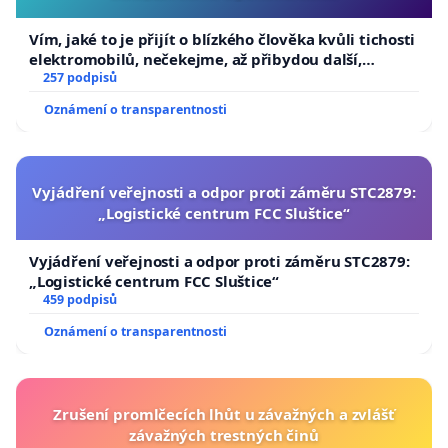
Vím, jaké to je přijít o blízkého člověka kvůli tichosti
elektromobilů, nečekejme, až přibydou další,
zaveďme slyšitelná auta!
257 podpisů
Oznámení o transparentnosti
Vyjádření veřejnosti a odpor proti záměru STC2879:
„Logistické centrum FCC Sluštice“
Vyjádření veřejnosti a odpor proti záměru STC2879:
„Logistické centrum FCC Sluštice“
459 podpisů
Oznámení o transparentnosti
Zrušení promlčecích lhůt u závažných a zvlášť
závažných trestných činů