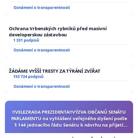
Oznámení o transparentnosti
Ochrana Vrbenských rybníků před masivní
developerskou zástavbou
1 331 podpisů
Oznámení o transparentnosti
ŽÁDÁME VYŠŠÍ TRESTY ZA TÝRÁNÍ ZVÍŘAT
153 724 podpisů
Oznámení o transparentnosti
‼️VELEZRADA PREZIDENTA‼️VÝZVA OBČANŮ SENÁTU
PARLAMENTU na vyhlášení veřejného slyšení podle
§ 144 jednacího řádu Senátu k návrhu na přijetí
usnesení k podání ústavní žaloby na prezidenta
republiky