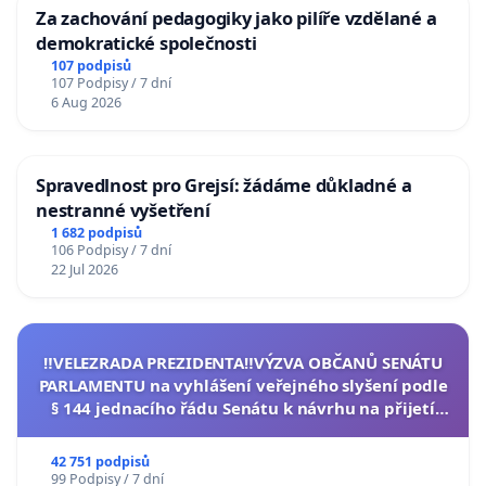
Za zachování pedagogiky jako pilíře vzdělané a
demokratické společnosti
107 podpisů
107 Podpisy / 7 dní
6 Aug 2026
Spravedlnost pro Grejsí: žádáme důkladné a
nestranné vyšetření
1 682 podpisů
106 Podpisy / 7 dní
22 Jul 2026
‼️VELEZRADA PREZIDENTA‼️VÝZVA OBČANŮ SENÁTU
PARLAMENTU na vyhlášení veřejného slyšení podle
§ 144 jednacího řádu Senátu k návrhu na přijetí
usnesení k podání ústavní žaloby na prezidenta
republiky
42 751 podpisů
99 Podpisy / 7 dní