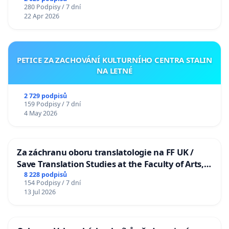
280 Podpisy / 7 dní
22 Apr 2026
PETICE ZA ZACHOVÁNÍ KULTURNÍHO CENTRA STALIN
NA LETNÉ
2 729 podpisů
159 Podpisy / 7 dní
4 May 2026
Za záchranu oboru translatologie na FF UK /
Save Translation Studies at the Faculty of Arts,
Charles University
8 228 podpisů
154 Podpisy / 7 dní
13 Jul 2026