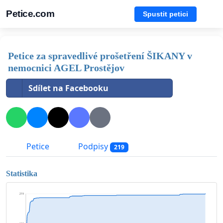
Petice.com
Spustit petici
Petice za spravedlivé prošetření ŠIKANY v
nemocnici AGEL Prostějov
Sdílet na Facebooku
Petice
Podpisy
219
Statistika
219