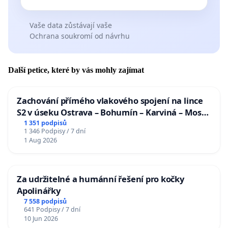
Vaše data zůstávají vaše
Ochrana soukromí od návrhu
Další petice, které by vás mohly zajímat
Zachování přímého vlakového spojení na lince
S2 v úseku Ostrava – Bohumín – Karviná – Mosty
u Jablunkova
1 351 podpisů
1 346 Podpisy / 7 dní
1 Aug 2026
Za udržitelné a humánní řešení pro kočky
Apolinářky
7 558 podpisů
641 Podpisy / 7 dní
10 Jun 2026