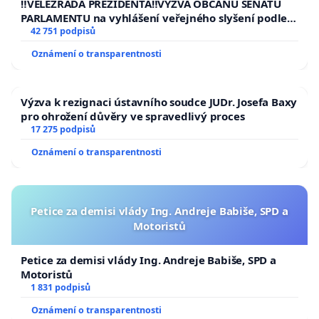
‼️VELEZRADA PREZIDENTA‼️VÝZVA OBČANŮ SENÁTU
PARLAMENTU na vyhlášení veřejného slyšení podle §
144 jednacího řádu Senátu k návrhu na přijetí
42 751 podpisů
usnesení k podání ústavní žaloby na prezidenta
Oznámení o transparentnosti
republiky
Výzva k rezignaci ústavního soudce JUDr. Josefa Baxy
pro ohrožení důvěry ve spravedlivý proces
17 275 podpisů
Oznámení o transparentnosti
Petice za demisi vlády Ing. Andreje Babiše, SPD a
Motoristů
Petice za demisi vlády Ing. Andreje Babiše, SPD a
Motoristů
1 831 podpisů
Oznámení o transparentnosti