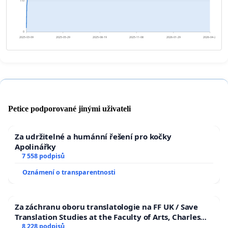
110
0
2025-03-09
2025-05-29
2025-08-19
2025-11-08
2026-01-29
2026-04-20
Petice podporované jinými uživateli
Za udržitelné a humánní řešení pro kočky
Apolinářky
7 558 podpisů
Oznámení o transparentnosti
Za záchranu oboru translatologie na FF UK / Save
Translation Studies at the Faculty of Arts, Charles
University
8 228 podpisů