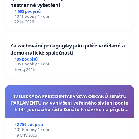
nestranné vyšetření
1 682 podpisů
107 Podpisy / 7 dní
22 Jul 2026
Za zachování pedagogiky jako pilíře vzdělané a
demokratické společnosti
105 podpisů
105 Podpisy / 7 dní
6 Aug 2026
‼️VELEZRADA PREZIDENTA‼️VÝZVA OBČANŮ SENÁTU
PARLAMENTU na vyhlášení veřejného slyšení podle
§ 144 jednacího řádu Senátu k návrhu na přijetí
usnesení k podání ústavní žaloby na prezidenta
republiky
42 750 podpisů
101 Podpisy / 7 dní
19 May 2026