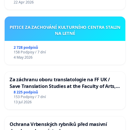
22 Apr 2026
PETICE ZA ZACHOVÁNÍ KULTURNÍHO CENTRA STALIN
NA LETNÉ
2 728 podpisů
158 Podpisy / 7 dní
4 May 2026
Za záchranu oboru translatologie na FF UK /
Save Translation Studies at the Faculty of Arts,
Charles University
8 225 podpisů
153 Podpisy / 7 dní
13 Jul 2026
Ochrana Vrbenských rybníků před masivní