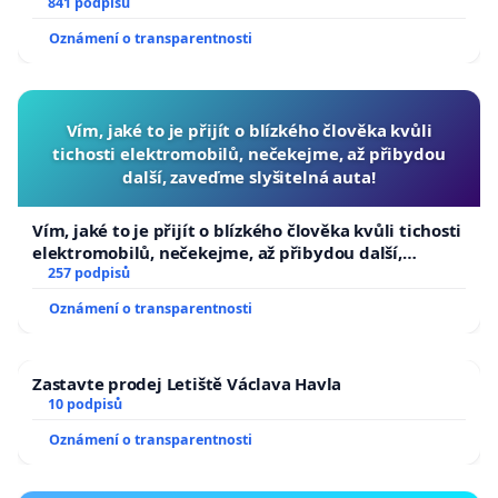
841 podpisů
Oznámení o transparentnosti
Vím, jaké to je přijít o blízkého člověka kvůli
tichosti elektromobilů, nečekejme, až přibydou
další, zaveďme slyšitelná auta!
Vím, jaké to je přijít o blízkého člověka kvůli tichosti
elektromobilů, nečekejme, až přibydou další,
zaveďme slyšitelná auta!
257 podpisů
Oznámení o transparentnosti
Zastavte prodej Letiště Václava Havla
10 podpisů
Oznámení o transparentnosti