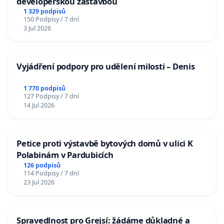
developerskou zástavbou
1 329 podpisů
150 Podpisy / 7 dní
3 Jul 2026
Vyjádření podpory pro udělení milosti – Denis
1 770 podpisů
127 Podpisy / 7 dní
14 Jul 2026
Petice proti výstavbě bytových domů v ulici K
Polabinám v Pardubicích
126 podpisů
114 Podpisy / 7 dní
23 Jul 2026
Spravedlnost pro Grejsí: žádáme důkladné a