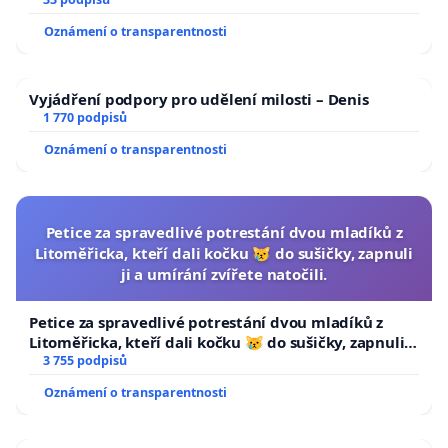
Oznámení o transparentnosti
Vyjádření podpory pro udělení milosti – Denis
1 770 podpisů
Oznámení o transparentnosti
Petice za spravedlivé potrestání dvou mladíků z
Litoměřicka, kteří dali kočku 😿 do sušičky, zapnuli
ji a umírání zvířete natočili.
Petice za spravedlivé potrestání dvou mladíků z
Litoměřicka, kteří dali kočku 😿 do sušičky, zapnuli ji
a umírání zvířete natočili.
3 755 podpisů
Oznámení o transparentnosti