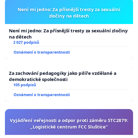
Není mi jedno: Za přísnější tresty za sexuální
zločiny na dětech
Není mi jedno: Za přísnější tresty za sexuální zločiny
na dětech
2 027 podpisů
Oznámení o transparentnosti
Za zachování pedagogiky jako pilíře vzdělané a
demokratické společnosti
105 podpisů
Oznámení o transparentnosti
Vyjádření veřejnosti a odpor proti záměru STC2879:
„Logistické centrum FCC Sluštice“