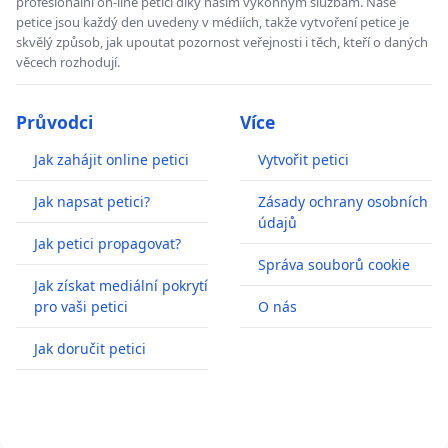
profesionální on-line petici díky našim výkonným službám. Naše
petice jsou každý den uvedeny v médiích, takže vytvoření petice je
skvělý způsob, jak upoutat pozornost veřejnosti i těch, kteří o daných
věcech rozhodují.
Průvodci
Více
Jak zahájit online petici
Vytvořit petici
Jak napsat petici?
Zásady ochrany osobních
údajů
Jak petici propagovat?
Správa souborů cookie
Jak získat mediální pokrytí
pro vaši petici
O nás
Jak doručit petici