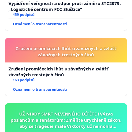
Vyjádření veřejnosti a odpor proti záměru STC2879:
„Logistické centrum FCC Sluštice“
459 podpisů
Oznámení o transparentnosti
Zrušení promlčecích lhůt u závažných a zvlášť
závažných trestných činů
Zrušení promlčecích lhůt u závažných a zvlášť
závažných trestných činů
163 podpisů
Oznámení o transparentnosti
UŽ NIKDY SMRT NEVINNÉHO DÍTĚTE ! Výzva
poslancům a senátorům: Změňte urychleně zákon,
aby se tragédie malé Viktorky už nemohla