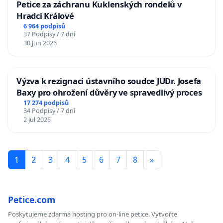
Petice za záchranu Kuklenských rondelů v
Hradci Králové
6 964 podpisů
37 Podpisy / 7 dní
30 Jun 2026
Výzva k rezignaci ústavního soudce JUDr. Josefa
Baxy pro ohrožení důvěry ve spravedlivý proces
17 274 podpisů
34 Podpisy / 7 dní
2 Jul 2026
1
2
3
4
5
6
7
8
»
Petice.com
Poskytujeme zdarma hosting pro on-line petice. Vytvořte