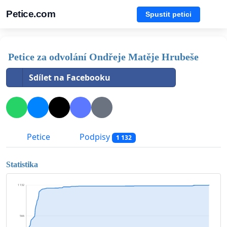
Petice.com
Spustit petici
Petice za odvolání Ondřeje Matěje Hrubeše
Sdílet na Facebooku
Petice
Podpisy
1 132
Statistika
1 132
566