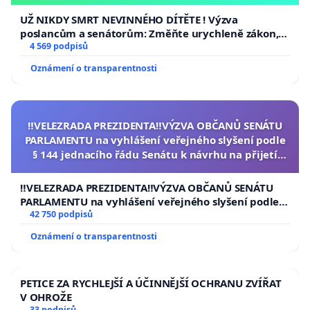
opakovat!
UŽ NIKDY SMRT NEVINNÉHO DÍTĚTE ! Výzva
poslancům a senátorům: Změňte urychleně zákon,
aby se tragédie malé Viktorky už nemohla opakovat!
4 569 podpisů
Oznámení o transparentnosti
‼️VELEZRADA PREZIDENTA‼️VÝZVA OBČANŮ SENÁTU
PARLAMENTU na vyhlášení veřejného slyšení podle
§ 144 jednacího řádu Senátu k návrhu na přijetí
usnesení k podání ústavní žaloby na prezidenta
republiky
‼️VELEZRADA PREZIDENTA‼️VÝZVA OBČANŮ SENÁTU
PARLAMENTU na vyhlášení veřejného slyšení podle §
144 jednacího řádu Senátu k návrhu na přijetí
42 750 podpisů
usnesení k podání ústavní žaloby na prezidenta
Oznámení o transparentnosti
republiky
PETICE ZA RYCHLEJŠÍ A ÚČINNĚJŠÍ OCHRANU ZVÍŘAT
V OHROŽE
33 podpisů