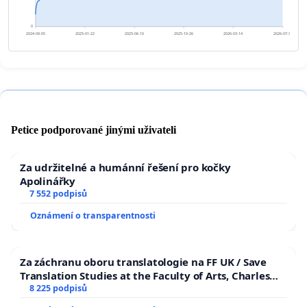
0
2024-09-05
2025-01-22
2025-06-10
2025-10-26
2026-03-14
2026-07-31
Petice podporované jinými uživateli
Za udržitelné a humánní řešení pro kočky
Apolinářky
7 552 podpisů
Oznámení o transparentnosti
Za záchranu oboru translatologie na FF UK / Save
Translation Studies at the Faculty of Arts, Charles
University
8 225 podpisů