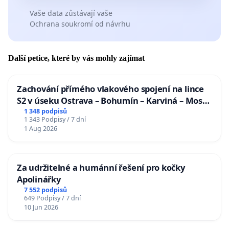
Vaše data zůstávají vaše
Ochrana soukromí od návrhu
Další petice, které by vás mohly zajímat
Zachování přímého vlakového spojení na lince
S2 v úseku Ostrava – Bohumín – Karviná – Mosty
u Jablunkova
1 348 podpisů
1 343 Podpisy / 7 dní
1 Aug 2026
Za udržitelné a humánní řešení pro kočky
Apolinářky
7 552 podpisů
649 Podpisy / 7 dní
10 Jun 2026