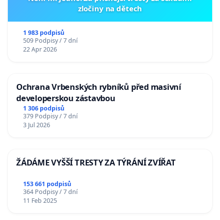
zločiny na dětech
1 983 podpisů
509 Podpisy / 7 dní
22 Apr 2026
Ochrana Vrbenských rybníků před masivní
developerskou zástavbou
1 306 podpisů
379 Podpisy / 7 dní
3 Jul 2026
ŽÁDÁME VYŠŠÍ TRESTY ZA TÝRÁNÍ ZVÍŘAT
153 661 podpisů
364 Podpisy / 7 dní
11 Feb 2025