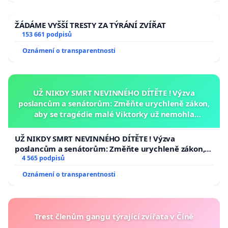
ŽÁDÁME VYŠŠÍ TRESTY ZA TÝRÁNÍ ZVÍŘAT
153 661 podpisů
Oznámení o transparentnosti
UŽ NIKDY SMRT NEVINNÉHO DÍTĚTE ! Výzva
poslancům a senátorům: Změňte urychleně zákon,
aby se tragédie malé Viktorky už nemohla
opakovat!
UŽ NIKDY SMRT NEVINNÉHO DÍTĚTE ! Výzva
poslancům a senátorům: Změňte urychleně zákon,
aby se tragédie malé Viktorky už nemohla opakovat!
4 565 podpisů
Oznámení o transparentnosti
Trest členům gangu týrající zvířata v Číně