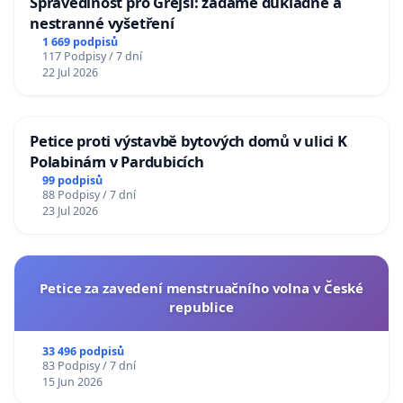
Spravedlnost pro Grejsí: žádáme důkladné a
nestranné vyšetření
1 669 podpisů
117 Podpisy / 7 dní
22 Jul 2026
Petice proti výstavbě bytových domů v ulici K
Polabinám v Pardubicích
99 podpisů
88 Podpisy / 7 dní
23 Jul 2026
Petice za zavedení menstruačního volna v České
republice
33 496 podpisů
83 Podpisy / 7 dní
15 Jun 2026