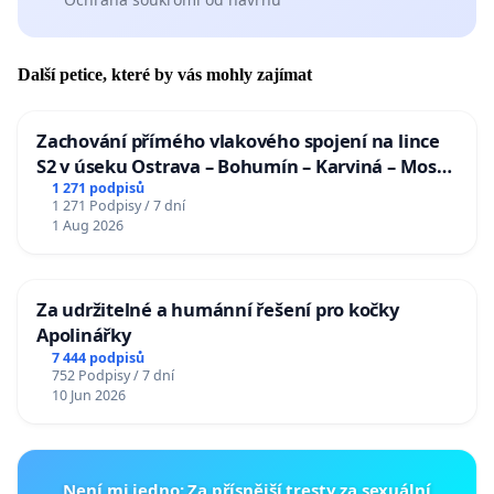
Další petice, které by vás mohly zajímat
Zachování přímého vlakového spojení na lince
S2 v úseku Ostrava – Bohumín – Karviná – Mosty
u Jablunkova
1 271 podpisů
1 271 Podpisy / 7 dní
1 Aug 2026
Za udržitelné a humánní řešení pro kočky
Apolinářky
7 444 podpisů
752 Podpisy / 7 dní
10 Jun 2026
Není mi jedno: Za přísnější tresty za sexuální