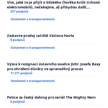
Vím, jaké to je přijít o blízkého člověka kvůli tichosti
elektromobilů, nečekejme, až přibydou další,
zaveďme slyšitelná auta!
257 podpisů
Oznámení o transparentnosti
Zastavte prodej Letiště Václava Havla
8 podpisů
Oznámení o transparentnosti
Výzva k rezignaci ústavního soudce JUDr. Josefa Baxy
pro ohrožení důvěry ve spravedlivý proces
17 271 podpisů
Oznámení o transparentnosti
Petice za český dabing pro seriál The Mighty Nein
6 podpisů