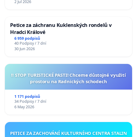
2 Jul 2026
Petice za záchranu Kuklenských rondelů v
Hradci Králové
6 959 podpisů
40 Podpisy / 7 dní
30 Jun 2026
‼️ STOP TURISTICKÉ PASTI! Chceme důstojné využití
prostoru na Radnických schodech
1 171 podpisů
34 Podpisy / 7 dní
6 May 2026
PETICE ZA ZACHOVÁNÍ KULTURNÍHO CENTRA STALIN