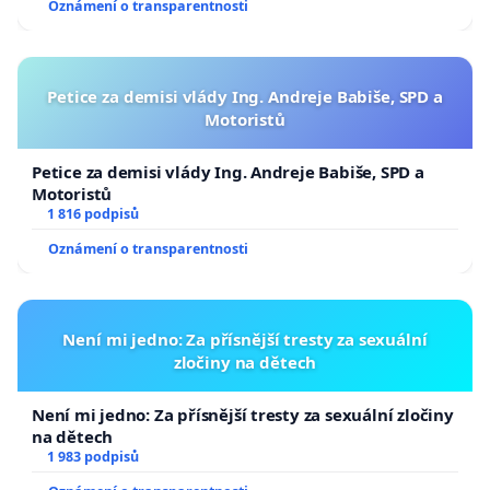
Oznámení o transparentnosti
Petice za demisi vlády Ing. Andreje Babiše, SPD a
Motoristů
Petice za demisi vlády Ing. Andreje Babiše, SPD a
Motoristů
1 816 podpisů
Oznámení o transparentnosti
Není mi jedno: Za přísnější tresty za sexuální
zločiny na dětech
Není mi jedno: Za přísnější tresty za sexuální zločiny
na dětech
1 983 podpisů