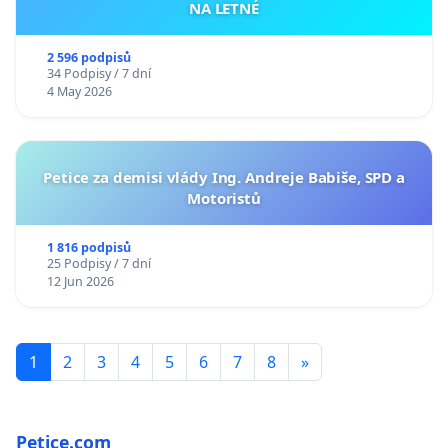
NA LETNÉ
2 596 podpisů
34 Podpisy / 7 dní
4 May 2026
Petice za demisi vlády Ing. Andreje Babiše, SPD a
Motoristů
1 816 podpisů
25 Podpisy / 7 dní
12 Jun 2026
1
2
3
4
5
6
7
8
»
Petice.com