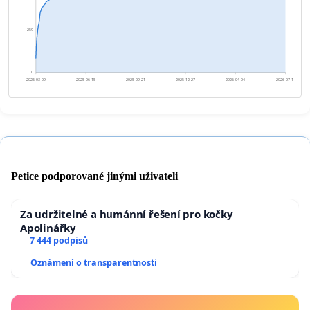
259
0
2025-03-09
2025-06-15
2025-09-21
2025-12-27
2026-04-04
2026-07-11
Petice podporované jinými uživateli
Za udržitelné a humánní řešení pro kočky
Apolinářky
7 444 podpisů
Oznámení o transparentnosti