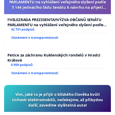
PARLAMENTU na vyhlášení veřejného slyšení podle
§ 144 jednacího řádu Senátu k návrhu na přijetí
usnesení k podání ústavní žaloby na prezidenta
republiky
‼️VELEZRADA PREZIDENTA‼️VÝZVA OBČANŮ SENÁTU
PARLAMENTU na vyhlášení veřejného slyšení podle §
144 jednacího řádu Senátu k návrhu na přijetí
42 731 podpisů
usnesení k podání ústavní žaloby na prezidenta
Oznámení o transparentnosti
republiky
Petice za záchranu Kuklenských rondelů v Hradci
Králové
6 959 podpisů
Oznámení o transparentnosti
Vím, jaké to je přijít o blízkého člověka kvůli
tichosti elektromobilů, nečekejme, až přibydou
další, zaveďme slyšitelná auta!