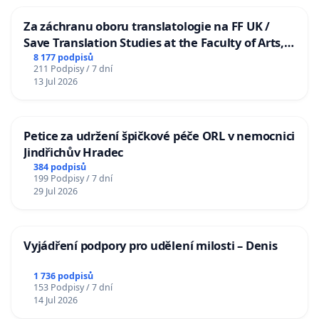
Za záchranu oboru translatologie na FF UK /
Save Translation Studies at the Faculty of Arts,
Charles University
8 177 podpisů
211 Podpisy / 7 dní
13 Jul 2026
Petice za udržení špičkové péče ORL v nemocnici
Jindřichův Hradec
384 podpisů
199 Podpisy / 7 dní
29 Jul 2026
Vyjádření podpory pro udělení milosti – Denis
1 736 podpisů
153 Podpisy / 7 dní
14 Jul 2026