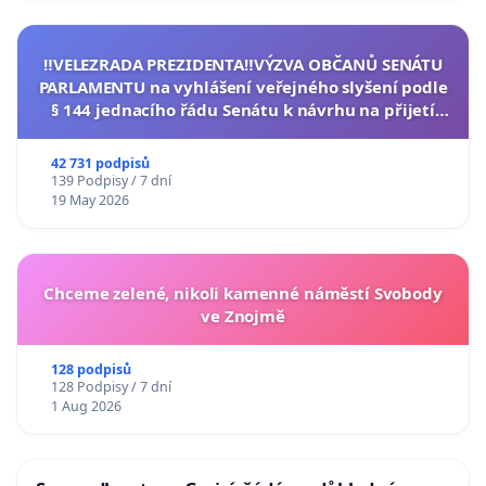
‼️VELEZRADA PREZIDENTA‼️VÝZVA OBČANŮ SENÁTU
PARLAMENTU na vyhlášení veřejného slyšení podle
§ 144 jednacího řádu Senátu k návrhu na přijetí
usnesení k podání ústavní žaloby na prezidenta
republiky
42 731 podpisů
139 Podpisy / 7 dní
19 May 2026
Chceme zelené, nikoli kamenné náměstí Svobody
ve Znojmě
128 podpisů
128 Podpisy / 7 dní
1 Aug 2026