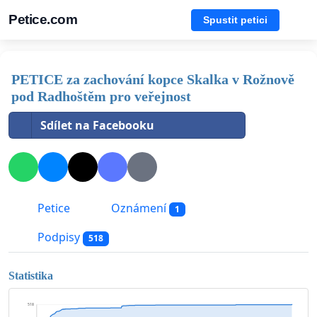
Petice.com
Spustit petici
PETICE za zachování kopce Skalka v Rožnově
pod Radhoštěm pro veřejnost
Sdílet na Facebooku
Petice
Oznámení
1
Podpisy
518
Statistika
518