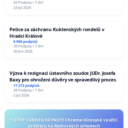
65 Podpisy / 7 dní
23 Jul 2026
Petice za záchranu Kuklenských rondelů v
Hradci Králové
6 960 podpisů
39 Podpisy / 7 dní
30 Jun 2026
Výzva k rezignaci ústavního soudce JUDr. Josefa
Baxy pro ohrožení důvěry ve spravedlivý proces
17 272 podpisů
38 Podpisy / 7 dní
2 Jul 2026
‼️ STOP TURISTICKÉ PASTI! Chceme důstojné využití
prostoru na Radnických schodech