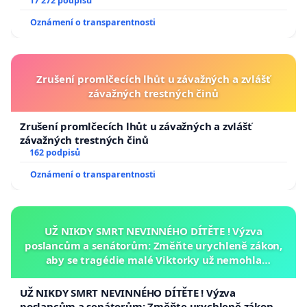
17 272 podpisů
Oznámení o transparentnosti
Zrušení promlčecích lhůt u závažných a zvlášť
závažných trestných činů
Zrušení promlčecích lhůt u závažných a zvlášť
závažných trestných činů
162 podpisů
Oznámení o transparentnosti
UŽ NIKDY SMRT NEVINNÉHO DÍTĚTE ! Výzva
poslancům a senátorům: Změňte urychleně zákon,
aby se tragédie malé Viktorky už nemohla
opakovat!
UŽ NIKDY SMRT NEVINNÉHO DÍTĚTE ! Výzva
poslancům a senátorům: Změňte urychleně zákon,