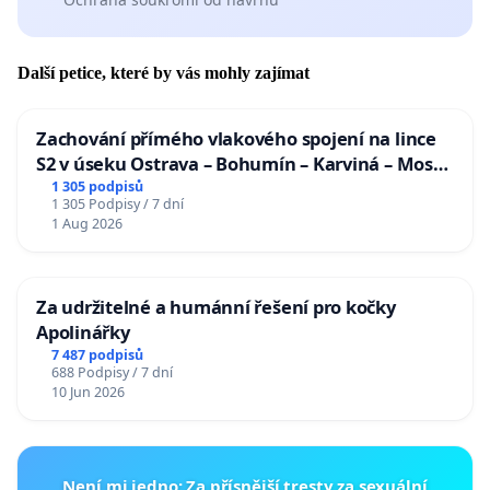
Další petice, které by vás mohly zajímat
Zachování přímého vlakového spojení na lince
S2 v úseku Ostrava – Bohumín – Karviná – Mosty
u Jablunkova
1 305 podpisů
1 305 Podpisy / 7 dní
1 Aug 2026
Za udržitelné a humánní řešení pro kočky
Apolinářky
7 487 podpisů
688 Podpisy / 7 dní
10 Jun 2026
Není mi jedno: Za přísnější tresty za sexuální