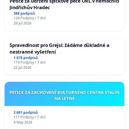
Petice za udržení špičkové péče ORL v nemocnici
Jindřichův Hradec
388 podpisů
124 Podpisy / 7 dní
29 Jul 2026
Spravedlnost pro Grejsí: žádáme důkladné a
nestranné vyšetření
1 678 podpisů
119 Podpisy / 7 dní
22 Jul 2026
PETICE ZA ZACHOVÁNÍ KULTURNÍHO CENTRA STALIN
NA LETNÉ
2 681 podpisů
117 Podpisy / 7 dní
4 May 2026