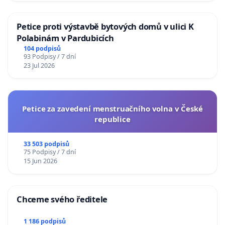
Petice proti výstavbě bytových domů v ulici K
Polabinám v Pardubicích
104 podpisů
93 Podpisy / 7 dní
23 Jul 2026
Petice za zavedení menstruačního volna v České
republice
33 503 podpisů
75 Podpisy / 7 dní
15 Jun 2026
Chceme svého ředitele
1 186 podpisů