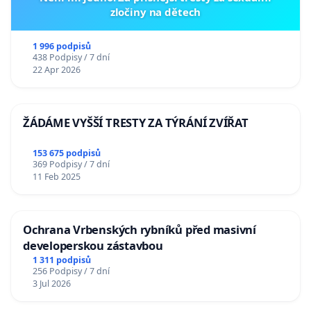
zločiny na dětech
1 996 podpisů
438 Podpisy / 7 dní
22 Apr 2026
ŽÁDÁME VYŠŠÍ TRESTY ZA TÝRÁNÍ ZVÍŘAT
153 675 podpisů
369 Podpisy / 7 dní
11 Feb 2025
Ochrana Vrbenských rybníků před masivní
developerskou zástavbou
1 311 podpisů
256 Podpisy / 7 dní
3 Jul 2026