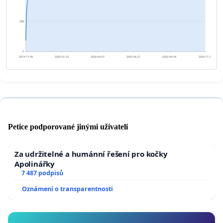
358
0
2019-11-09
2020-01-23
2020-04-07
2020-06-21
2020-09-04
2020-11-18
Petice podporované jinými uživateli
Za udržitelné a humánní řešení pro kočky
Apolinářky
7 487 podpisů
Oznámení o transparentnosti