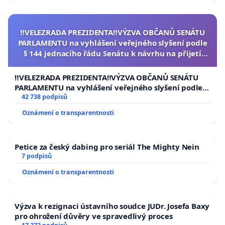
‼️VELEZRADA PREZIDENTA‼️VÝZVA OBČANŮ SENÁTU
PARLAMENTU na vyhlášení veřejného slyšení podle
§ 144 jednacího řádu Senátu k návrhu na přijetí
usnesení k podání ústavní žaloby na prezidenta
republiky
‼️VELEZRADA PREZIDENTA‼️VÝZVA OBČANŮ SENÁTU
PARLAMENTU na vyhlášení veřejného slyšení podle §
144 jednacího řádu Senátu k návrhu na přijetí
42 738 podpisů
usnesení k podání ústavní žaloby na prezidenta
Oznámení o transparentnosti
republiky
Petice za český dabing pro seriál The Mighty Nein
7 podpisů
Oznámení o transparentnosti
Výzva k rezignaci ústavního soudce JUDr. Josefa Baxy
pro ohrožení důvěry ve spravedlivý proces