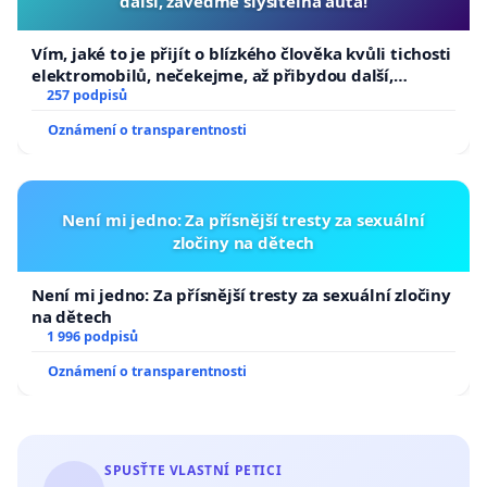
další, zaveďme slyšitelná auta!
Vím, jaké to je přijít o blízkého člověka kvůli tichosti
elektromobilů, nečekejme, až přibydou další,
zaveďme slyšitelná auta!
257 podpisů
Oznámení o transparentnosti
Není mi jedno: Za přísnější tresty za sexuální
zločiny na dětech
Není mi jedno: Za přísnější tresty za sexuální zločiny
na dětech
1 996 podpisů
Oznámení o transparentnosti
SPUSŤTE VLASTNÍ PETICI