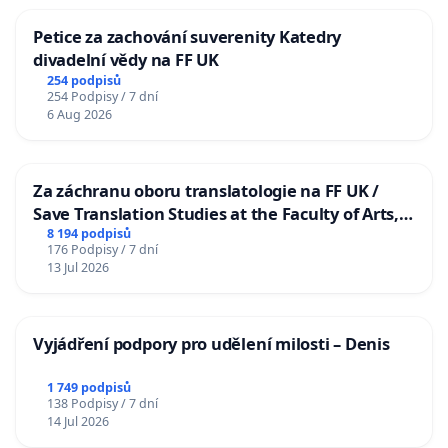
Petice za zachování suverenity Katedry
divadelní vědy na FF UK
254 podpisů
254 Podpisy / 7 dní
6 Aug 2026
Za záchranu oboru translatologie na FF UK /
Save Translation Studies at the Faculty of Arts,
Charles University
8 194 podpisů
176 Podpisy / 7 dní
13 Jul 2026
Vyjádření podpory pro udělení milosti – Denis
1 749 podpisů
138 Podpisy / 7 dní
14 Jul 2026