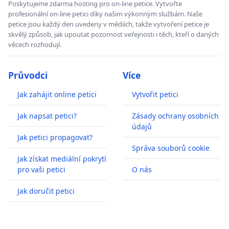
Poskytujeme zdarma hosting pro on-line petice. Vytvořte
profesionální on-line petici díky našim výkonným službám. Naše
petice jsou každý den uvedeny v médiích, takže vytvoření petice je
skvělý způsob, jak upoutat pozornost veřejnosti i těch, kteří o daných
věcech rozhodují.
Průvodci
Více
Jak zahájit online petici
Vytvořit petici
Jak napsat petici?
Zásady ochrany osobních
údajů
Jak petici propagovat?
Správa souborů cookie
Jak získat mediální pokrytí
pro vaši petici
O nás
Jak doručit petici