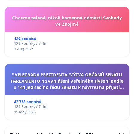
Chceme zelené, nikoli kamenné náměstí Svobody
ve Znojmě
129 podpisů
129 Podpisy / 7 dní
1 Aug 2026
‼️VELEZRADA PREZIDENTA‼️VÝZVA OBČANŮ SENÁTU
PARLAMENTU na vyhlášení veřejného slyšení podle
§ 144 jednacího řádu Senátu k návrhu na přijetí
usnesení k podání ústavní žaloby na prezidenta
republiky
42 738 podpisů
125 Podpisy / 7 dní
19 May 2026