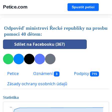
Petice.com
Spustit petici
Odpověď ministrovi Řecké republiky na prosbu
pomoci 40 dětem:
Sdílet na Facebooku (367)
Petice
Oznámení
Podpisy
3
715
Zásady ochrany osobních údajů
Statistika
715