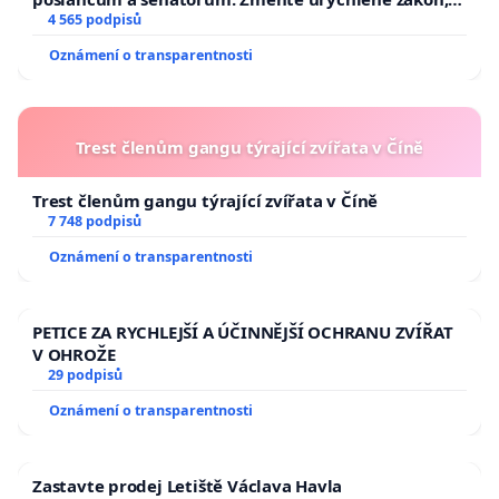
aby se tragédie malé Viktorky už nemohla opakovat!
4 565 podpisů
Oznámení o transparentnosti
Trest členům gangu týrající zvířata v Číně
Trest členům gangu týrající zvířata v Číně
7 748 podpisů
Oznámení o transparentnosti
PETICE ZA RYCHLEJŠÍ A ÚČINNĚJŠÍ OCHRANU ZVÍŘAT
V OHROŽE
29 podpisů
Oznámení o transparentnosti
Zastavte prodej Letiště Václava Havla