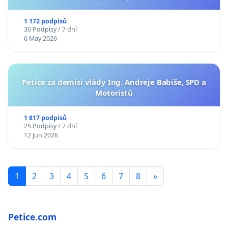
1 172 podpisů
30 Podpisy / 7 dní
6 May 2026
Petice za demisi vlády Ing. Andreje Babiše, SPD a
Motoristů
1 817 podpisů
25 Podpisy / 7 dní
12 Jun 2026
1
2
3
4
5
6
7
8
»
Petice.com