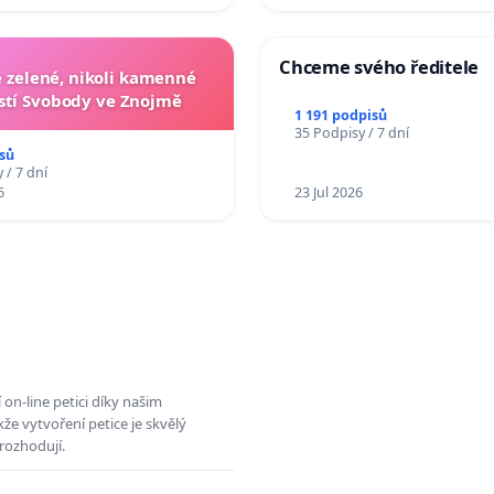
Chceme svého ředitele
zelené, nikoli kamenné
tí Svobody ve Znojmě
1 191 podpisů
35 Podpisy / 7 dní
sů
 / 7 dní
6
23 Jul 2026
on-line petici díky našim
e vytvoření petice je skvělý
rozhodují.