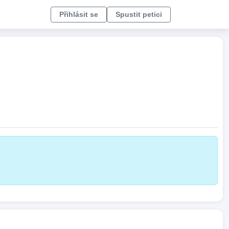
Přihlásit se
Spustit petici