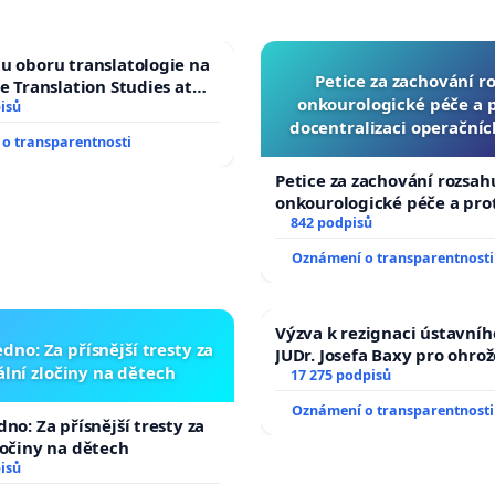
u oboru translatologie na
Petice za zachování r
ve Translation Studies at
onkourologické péče a pr
 of Arts, Charles
isů
docentralizaci operační
o transparentnosti
Petice za zachování rozsah
onkourologické péče a prot
docentralizaci operačních
842 podpisů
Oznámení o transparentnosti
Výzva k rezignaci ústavní
dno: Za přísnější tresty za
JUDr. Josefa Baxy pro ohro
lní zločiny na dětech
ve spravedlivý proces
17 275 podpisů
Oznámení o transparentnosti
no: Za přísnější tresty za
ločiny na dětech
isů