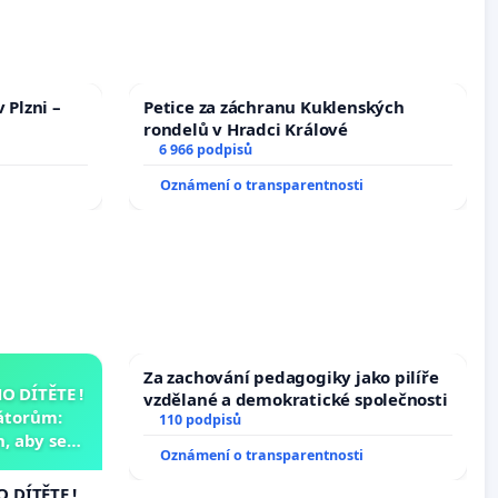
 Plzni –
Petice za záchranu Kuklenských
rondelů v Hradci Králové
6 966 podpisů
Oznámení o transparentnosti
Za zachování pedagogiky jako pilíře
 DÍTĚTE !
vzdělané a demokratické společnosti
átorům:
110 podpisů
, aby se
Oznámení o transparentnosti
už nemohla
 DÍTĚTE !