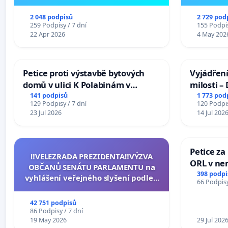
2 048 podpisů
2 729 pod
259 Podpisy / 7 dní
155 Podpis
22 Apr 2026
4 May 202
Petice proti výstavbě bytových
Vyjádření
domů v ulici K Polabinám v
milosti –
Pardubicích
141 podpisů
1 773 pod
129 Podpisy / 7 dní
120 Podpis
23 Jul 2026
14 Jul 202
Petice za
‼️VELEZRADA PREZIDENTA‼️VÝZVA
ORL v nem
OBČANŮ SENÁTU PARLAMENTU na
Hradec
398 podpi
vyhlášení veřejného slyšení podle §
66 Podpisy
144 jednacího řádu Senátu k návrhu
na přijetí usnesení k podání ústavní
42 751 podpisů
žaloby na prezidenta republiky
86 Podpisy / 7 dní
19 May 2026
29 Jul 202