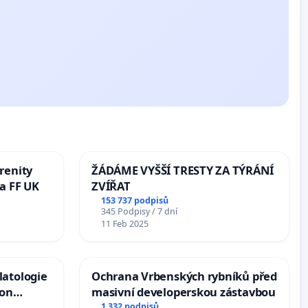
renity
ŽÁDÁME VYŠŠÍ TRESTY ZA TÝRÁNÍ
a FF UK
ZVÍŘAT
153 737 podpisů
345 Podpisy / 7 dní
11 Feb 2025
latologie
Ochrana Vrbenských rybníků před
ion
masivní developerskou zástavbou
Arts,
1 332 podpisů