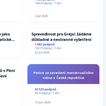
148 Podpisy / 7 dní
3 Jul 2026
 jako
Spravedlnost pro Grejsí: žádáme
atické
důkladné a nestranné vyšetření
1 682 podpisů
102 Podpisy / 7 dní
22 Jul 2026
 v Plzni
Petice za zavedení menstruačního
šení
volna v České republice
33 523 podpisů
58 Podpisy / 7 dní
15 Jun 2026