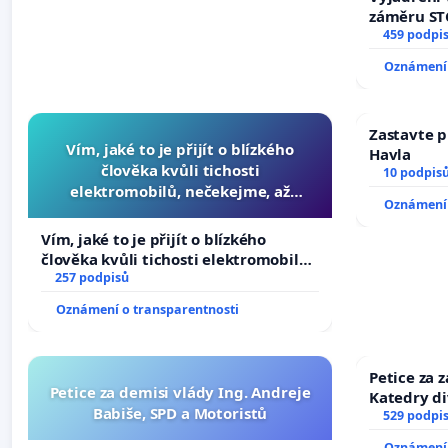
záměru STC
centrum FC
459 podpi
Oznámení 
Zastavte p
Vím, jaké to je přijít o blízkého
Havla
člověka kvůli tichosti
10 podpis
elektromobilů, nečekejme, až
Oznámení 
přibydou další, zaveďme slyšitelná
auta!
Vím, jaké to je přijít o blízkého
člověka kvůli tichosti elektromobilů,
nečekejme, až přibydou další,
257 podpisů
zaveďme slyšitelná auta!
Oznámení o transparentnosti
Petice za 
Petice za demisi vlády Ing. Andreje
Katedry di
Babiše, SPD a Motoristů
529 podpi
Oznámení 