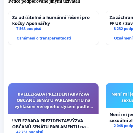
Petice podporované jinými uživateli
Za udržitelné a humánní řešení pro
Za záchran
kočky Apolinářky
FF UK / Sa
7 568 podpisů
the Faculty
8 232 podp
University
Oznámení o transparentnosti
Oznámení 
‼️VELEZRADA PREZIDENTA‼️VÝZVA
Není mi je
OBČANŮ SENÁTU PARLAMENTU na
sexuá
vyhlášení veřejného slyšení podle §
144 jednacího řádu Senátu k návrhu
Není mi jed
na přijetí usnesení k podání ústavní
sexuální z
‼️VELEZRADA PREZIDENTA‼️VÝZVA
žaloby na prezidenta republiky
2 048 podp
OBČANŮ SENÁTU PARLAMENTU na
vyhlášení veřejného slyšení podle §
42 751 podpisů