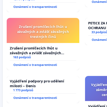
Oznámení 
144 jednacího řádu Senátu k návrhu
Oznámení o transparentnosti
na přijetí usnesení k podání ústavní
žaloby na prezidenta republiky
PETICE ZA 
Zrušení promlčecích lhůt u
OCHRANU 
závažných a zvlášť závažných
33 podpis
trestných činů
Oznámení 
Zrušení promlčecích lhůt u
závažných a zvlášť závažných
trestných činů
163 podpisů
Oznámení o transparentnosti
Vyjádření podpory pro udělení
Vyjádřen
milosti – Denis
záměr
1 773 podpisů
ce
Oznámení o transparentnosti
Vyjádření 