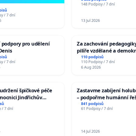
148 Podpisy / 7 dní
Charles University
pisů
y / 7 dní
6
13 Jul 2026
 podpory pro udělení
Za zachování pedagogiky
 Denis
pilíře vzdělané a demokr
společnosti
pisů
110 podpisů
y / 7 dní
110 Podpisy / 7 dní
6
6 Aug 2026
 udržení špičkové péče
Zastavme zabíjení holubů
ocnici Jindřichův
– podpořme humánní ře
sů
841 podpisů
 / 7 dní
61 Podpisy / 7 dní
6
14 Jul 2026