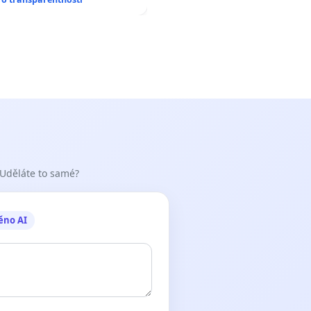
 Uděláte to samé?
ěno AI