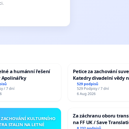
ci.
elné a humánní řešení
Petice za zachování suve
 Apolinářky
Katedry divadelní vědy n
pisů
529 podpisů
y / 7 dní
529 Podpisy / 7 dní
6
6 Aug 2026
Za záchranu oboru trans
A ZACHOVÁNÍ KULTURNÍHO
na FF UK / Save Translat
TRA STALIN NA LETNÉ
Studies at the Faculty of 
8 232 podpisů