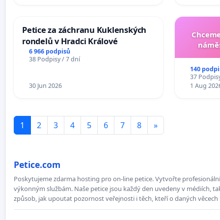
Petice za záchranu Kuklenských
Chceme 
rondelů v Hradci Králové
náměs
6 966 podpisů
38 Podpisy / 7 dní
140 podpi
37 Podpisy
30 Jun 2026
1 Aug 202
1
2
3
4
5
6
7
8
»
Petice.com
Poskytujeme zdarma hosting pro on-line petice. Vytvořte profesionální 
výkonným službám. Naše petice jsou každý den uvedeny v médiích, takž
způsob, jak upoutat pozornost veřejnosti i těch, kteří o daných věcech 