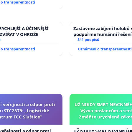
o transparentnosti
RYCHLEJŠÍ A ÚČINNĚJŠÍ
Zastavme zabíjení holubů v
ZVÍŘAT V OHROŽE
podpořme humánní řešení
ů
841 podpisů
o transparentnosti
Oznámení o transparentnosti
í veřejnosti a odpor proti
UŽ NIKDY SMRT NEVINNÉHO
u STC2879: „Logistické
Výzva poslancům a sen
ntrum FCC Sluštice“
Změňte urychleně zákon
tragédie malé Viktorky 
opakovat!
veřejnosti a odpor proti
UŽ NIKDY SMRT NEVINNÉHO