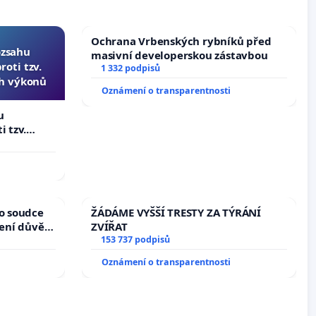
Ochrana Vrbenských rybníků před
ozsahu
masivní developerskou zástavbou
oti tzv.
1 332 podpisů
ch výkonů
Oznámení o transparentnosti
u
i tzv.
 výkonů
ho soudce
ŽÁDÁME VYŠŠÍ TRESTY ZA TÝRÁNÍ
žení důvěry
ZVÍŘAT
153 737 podpisů
Oznámení o transparentnosti