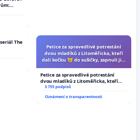
rům:
by se
 nemohla
seriál The
Petice za spravedlivé potrestání
dvou mladíků z Litoměřicka, kteří
dali kočku 😿 do sušičky, zapnuli ji a
umírání zvířete natočili.
Petice za spravedlivé potrestání
dvou mladíků z Litoměřicka, kteří
dali kočku 😿 do sušičky, zapnuli ji a
3 755 podpisů
umírání zvířete natočili.
Oznámení o transparentnosti