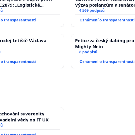
2879: „Logistické
Výzva poslancům a senáto
C Sluštice“
sů
Změňte urychleně zákon, a
4 569 podpisů
tragédie malé Viktorky už
o transparentnosti
Oznámení o transparentnosti
opakovat!
rodej Letiště Václava
Petice za český dabing pro 
Mighty Nein
ů
8 podpisů
o transparentnosti
Oznámení o transparentnosti
zachování suverenity
vadelní vědy na FF UK
sů
o transparentnosti