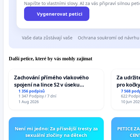
Napište to vlastními slovy. AI za vás připraví silnou peti
Vygenerovat petici
Vaše data zůstávají vaše
Ochrana soukromí od návrhu
Další petice, které by vás mohly zajímat
Zachování přímého vlakového
Za udržit
spojení na lince S2 v úseku
pro kočky
Ostrava – Bohumín – Karviná –
1 356 podpisů
7 568 pod
1 347 Podpisy / 7 dní
622 Podpis
Mosty u Jablunkova
1 Aug 2026
10 Jun 202
Není mi jedno: Za přísnější tresty za
PETICE Z
sexuální zločiny na dětech
CEN