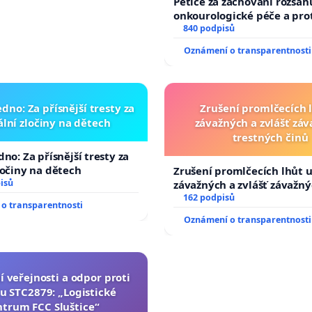
Petice za zachování rozsah
onkourologické péče a prot
docentralizaci operačních
840 podpisů
Oznámení o transparentnosti
dno: Za přísnější tresty za
Zrušení promlčecích 
lní zločiny na dětech
závažných a zvlášť zá
trestných činů
no: Za přísnější tresty za
ločiny na dětech
Zrušení promlčecích lhůt 
isů
závažných a zvlášť závažn
trestných činů
162 podpisů
o transparentnosti
Oznámení o transparentnosti
í veřejnosti a odpor proti
u STC2879: „Logistické
ntrum FCC Sluštice“