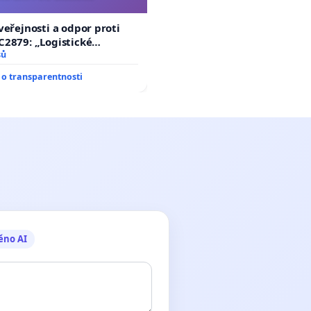
veřejnosti a odpor proti
2879: „Logistické
C Sluštice“
sů
o transparentnosti
ěno AI