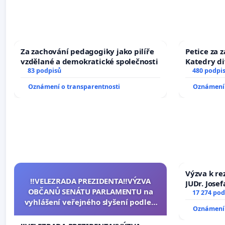
Za zachování pedagogiky jako pilíře
Petice za 
vzdělané a demokratické společnosti
Katedry di
83 podpisů
480 podpi
Oznámení o transparentnosti
Oznámení 
Výzva k re
‼️VELEZRADA PREZIDENTA‼️VÝZVA
JUDr. Jose
OBČANŮ SENÁTU PARLAMENTU na
ve spraved
17 274 pod
vyhlášení veřejného slyšení podle §
Oznámení 
144 jednacího řádu Senátu k návrhu
na přijetí usnesení k podání ústavní