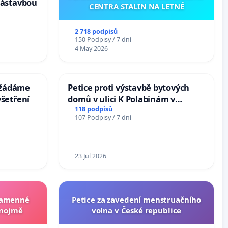
zástavbou
CENTRA STALIN NA LETNÉ
2 718 podpisů
150 Podpisy / 7 dní
4 May 2026
: žádáme
Petice proti výstavbě bytových
šetření
domů v ulici K Polabinám v
Pardubicích
118 podpisů
107 Podpisy / 7 dní
23 Jul 2026
 kamenné
Petice za zavedení menstruačního
Znojmě
volna v České republice