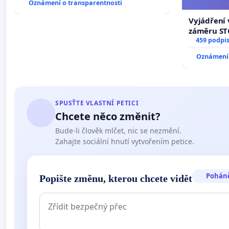
Oznámení o transparentnosti
Vyjádření 
záměru STC
centrum FC
459 podpi
Oznámení 
SPUSŤTE VLASTNÍ PETICI
Chcete něco změnit?
Bude-li člověk mlčet, nic se nezmění.
Zahajte sociální hnutí vytvořením petice.
Pohán
Popište změnu, kterou chcete vidět