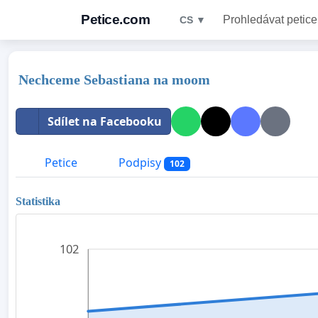
Petice.com
Prohledávat petice
CS ▼
Nechceme Sebastiana na moom
Sdílet na Facebooku
Petice
Podpisy
102
Statistika
102