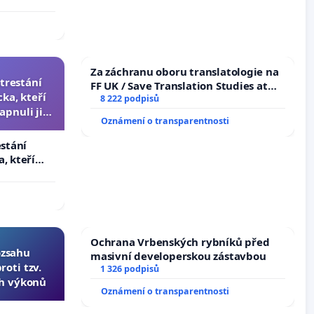
Za záchranu oboru translatologie na
trestání
FF UK / Save Translation Studies at
ka, kteří
the Faculty of Arts, Charles
8 222 podpisů
apnuli ji a
University
Oznámení o transparentnosti
čili.
estání
, kteří
pnuli ji a
Ochrana Vrbenských rybníků před
ozsahu
masivní developerskou zástavbou
oti tzv.
1 326 podpisů
ch výkonů
Oznámení o transparentnosti