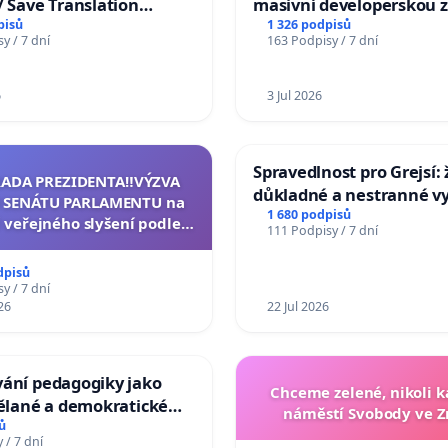
/ Save Translation
masivní developerskou 
 the Faculty of Arts,
pisů
1 326 podpisů
y / 7 dní
163 Podpisy / 7 dní
niversity
6
3 Jul 2026
Spravedlnost pro Grejsí
RADA PREZIDENTA‼️VÝZVA
důkladné a nestranné vy
 SENÁTU PARLAMENTU na
1 680 podpisů
 veřejného slyšení podle §
111 Podpisy / 7 dní
cího řádu Senátu k návrhu
í usnesení k podání ústavní
dpisů
na prezidenta republiky
y / 7 dní
26
22 Jul 2026
vání pedagogiky jako
Chceme zelené, nikoli
dělané a demokratické
náměstí Svobody ve 
ti
ů
 / 7 dní