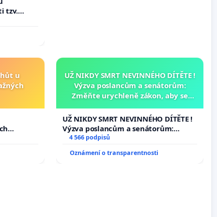
u
i tzv.
 výkonů
lhůt u
UŽ NIKDY SMRT NEVINNÉHO DÍTĚTE !
važných
Výzva poslancům a senátorům:
Změňte urychleně zákon, aby se
tragédie malé Viktorky už nemohla
opakovat!
u
UŽ NIKDY SMRT NEVINNÉHO DÍTĚTE !
ých
Výzva poslancům a senátorům:
Změňte urychleně zákon, aby se
4 566 podpisů
tragédie malé Viktorky už nemohla
Oznámení o transparentnosti
opakovat!