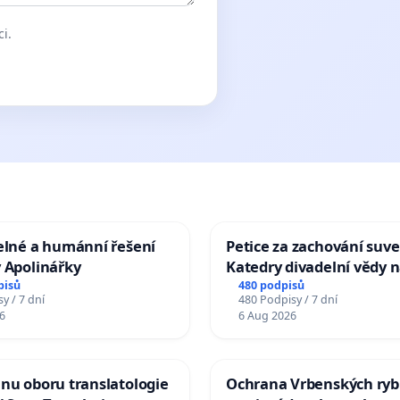
ci.
elné a humánní řešení
Petice za zachování suve
 Apolinářky
Katedry divadelní vědy n
pisů
480 podpisů
y / 7 dní
480 Podpisy / 7 dní
6
6 Aug 2026
nu oboru translatologie
Ochrana Vrbenských ryb