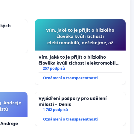
ských
Vím, jaké to je přijít o blízkého
člověka kvůli tichosti
elektromobilů, nečekejme, až
přibydou další, zaveďme slyšitelná
auta!
Vím, jaké to je přijít o blízkého
člověka kvůli tichosti elektromobilů,
nečekejme, až přibydou další,
257 podpisů
zaveďme slyšitelná auta!
Oznámení o transparentnosti
Vyjádření podpory pro udělení
g. Andreje
milosti – Denis
istů
1 762 podpisů
Oznámení o transparentnosti
. Andreje