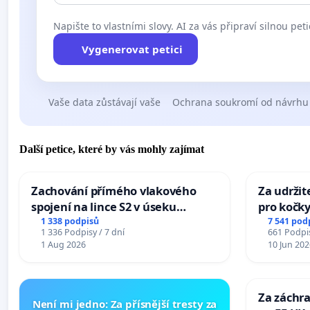
Napište to vlastními slovy. AI za vás připraví silnou peti
Vygenerovat petici
Vaše data zůstávají vaše
Ochrana soukromí od návrhu
Další petice, které by vás mohly zajímat
Zachování přímého vlakového
Za udržit
spojení na lince S2 v úseku
pro kočky
Ostrava – Bohumín – Karviná –
1 338 podpisů
7 541 pod
1 336 Podpisy / 7 dní
661 Podpis
Mosty u Jablunkova
1 Aug 2026
10 Jun 202
Za záchra
Není mi jedno: Za přísnější tresty za