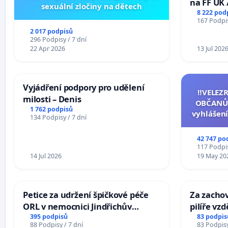
na FF UK 
sexuální zločiny na dětech
Studies at
8 222 pod
167 Podpis
Charles U
2 017 podpisů
296 Podpisy / 7 dní
22 Apr 2026
13 Jul 202
Vyjádření podpory pro udělení
‼️VELEZ
milosti – Denis
OBČANŮ
1 762 podpisů
vyhlášení
134 Podpisy / 7 dní
144 jedna
na přijet
42 747 po
žaloby 
117 Podpis
14 Jul 2026
19 May 20
Petice za udržení špičkové péče
Za zacho
ORL v nemocnici Jindřichův
pilíře vz
Hradec
společnos
395 podpisů
83 podpis
88 Podpisy / 7 dní
83 Podpisy