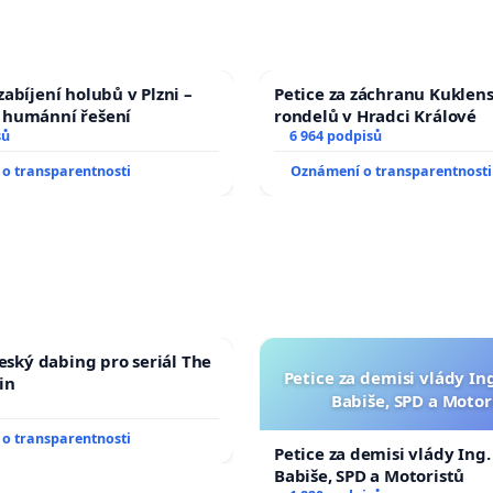
abíjení holubů v Plzni –
Petice za záchranu Kuklen
humánní řešení
rondelů v Hradci Králové
sů
6 964 podpisů
o transparentnosti
Oznámení o transparentnosti
český dabing pro seriál The
Petice za demisi vlády In
in
Babiše, SPD a Motor
o transparentnosti
Petice za demisi vlády Ing
Babiše, SPD a Motoristů