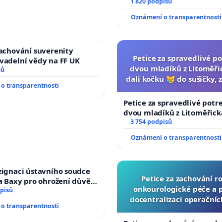
1 820 podpisů
Oznámení o transparentnosti
zachování suverenity
Petice za spravedlivé po
vadelní vědy na FF UK
dvou mladíků z Litoměřic
sů
dali kočku 😿 do sušičky, z
o transparentnosti
umírání zvířete nato
Petice za spravedlivé potr
dvou mladíků z Litoměřicka
dali kočku 😿 do sušičky, za
3 754 podpisů
umírání zvířete natočili.
Oznámení o transparentnosti
zignaci ústavního soudce
Petice za zachování r
fa Baxy pro ohrožení důvěry
onkourologické péče a pr
livý proces
pisů
docentralizaci operační
o transparentnosti