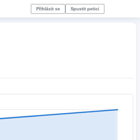
Přihlásit se
Spustit petici