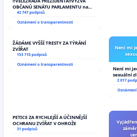
‼️VELEZRADA PREZIDENTA‼️VÝZVA
žaloby na prezidenta republiky
OBČANŮ SENÁTU PARLAMENTU na
vyhlášení veřejného slyšení podle §
42 747 podpisů
144 jednacího řádu Senátu k návrhu
Oznámení o transparentnosti
na přijetí usnesení k podání ústavní
žaloby na prezidenta republiky
ŽÁDÁME VYŠŠÍ TRESTY ZA TÝRÁNÍ
Není mi je
ZVÍŘAT
sexuá
153 710 podpisů
Oznámení o transparentnosti
Není mi jed
sexuální z
2 017 podp
Oznámení 
PETICE ZA RYCHLEJŠÍ A ÚČINNĚJŠÍ
Vyjádřen
OCHRANU ZVÍŘAT V OHROŽE
záměr
31 podpisů
ce