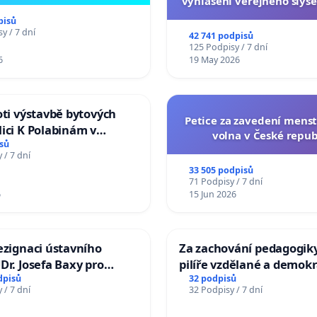
vyhlášení veřejného slyše
144 jednacího řádu Senát
pisů
na přijetí usnesení k podá
y / 7 dní
42 741 podpisů
žaloby na prezidenta r
125 Podpisy / 7 dní
6
19 May 2026
oti výstavbě bytových
Petice za zavedení mens
ici K Polabinám v
volna v České repub
ích
sů
 / 7 dní
33 505 podpisů
71 Podpisy / 7 dní
6
15 Jun 2026
ezignaci ústavního
Za zachování pedagogiky
Dr. Josefa Baxy pro
pilíře vzdělané a demokr
důvěry ve spravedlivý
společnosti
dpisů
32 podpisů
 / 7 dní
32 Podpisy / 7 dní