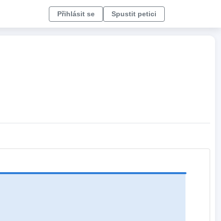
Přihlásit se
Spustit petici