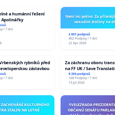
elné a humánní řešení
Není mi jedno: Za přísnějš
 Apolinářky
sexuální zločiny na 
pisů
y / 7 dní
2 001 podpisů
402 Podpisy / 7 dní
6
22 Apr 2026
Vrbenských rybníků před
Za záchranu oboru trans
developerskou zástavbou
na FF UK / Save Translat
Studies at the Faculty of 
pisů
8 204 podpisů
y / 7 dní
168 Podpisy / 7 dní
Charles University
13 Jul 2026
A ZACHOVÁNÍ KULTURNÍHO
‼️VELEZRADA PREZIDENT
TRA STALIN NA LETNÉ
OBČANŮ SENÁTU PARLAM