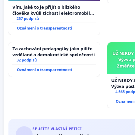
auta!
Vím, jaké to je přijít o blízkého
člověka kvůli tichosti elektromobilů,
nečekejme, až přibydou další,
257 podpisů
zaveďme slyšitelná auta!
Oznámení o transparentnosti
Za zachování pedagogiky jako pilíře
UŽ NIKDY
vzdělané a demokratické společnosti
Výzva 
32 podpisů
Změňte 
Oznámení o transparentnosti
tragédie 
UŽ NIKDY 
Výzva pos
Změňte ur
4 565 podp
tragédie 
Oznámení 
opakovat!
SPUSŤTE VLASTNÍ PETICI