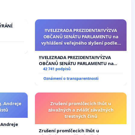
TÝRÁNÍ
‼️VELEZRADA PREZIDENTA‼️VÝZVA
OBČANŮ SENÁTU PARLAMENTU na
vyhlášení veřejného slyšení podle §
144 jednacího řádu Senátu k návrhu
na přijetí usnesení k podání ústavní
‼️VELEZRADA PREZIDENTA‼️VÝZVA
žaloby na prezidenta republiky
OBČANŮ SENÁTU PARLAMENTU na
vyhlášení veřejného slyšení podle §
42 741 podpisů
144 jednacího řádu Senátu k návrhu
Oznámení o transparentnosti
na přijetí usnesení k podání ústavní
žaloby na prezidenta republiky
g. Andreje
Zrušení promlčecích lhůt u
istů
závažných a zvlášť závažných
trestných činů
. Andreje
Zrušení promlčecích lhůt u