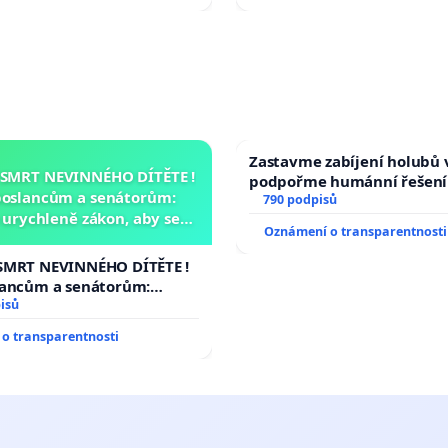
Zastavme zabíjení holubů v
 SMRT NEVINNÉHO DÍTĚTE !
podpořme humánní řešení
poslancům a senátorům:
790 podpisů
urychleně zákon, aby se
Oznámení o transparentnosti
malé Viktorky už nemohla
opakovat!
SMRT NEVINNÉHO DÍTĚTE !
lancům a senátorům:
ychleně zákon, aby se
isů
malé Viktorky už nemohla
o transparentnosti