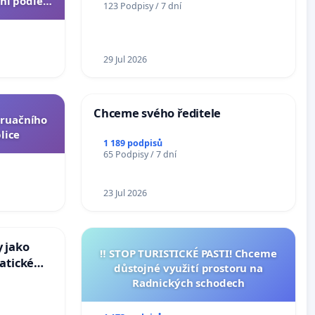
ní podle §
123 Podpisy / 7 dní
u k návrhu
ní ústavní
epubliky
29 Jul 2026
Chceme svého ředitele
truačního
lice
1 189 podpisů
65 Podpisy / 7 dní
23 Jul 2026
 jako
‼️ STOP TURISTICKÉ PASTI! Chceme
atické
důstojné využití prostoru na
Radnických schodech