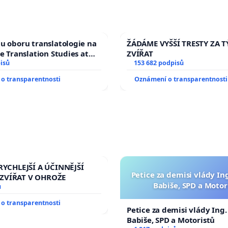
u oboru translatologie na
ŽÁDÁME VYŠŠÍ TRESTY ZA 
ve Translation Studies at
ZVÍŘAT
 of Arts, Charles
isů
153 682 podpisů
o transparentnosti
Oznámení o transparentnosti
RYCHLEJŠÍ A ÚČINNĚJŠÍ
Petice za demisi vlády In
ZVÍŘAT V OHROŽE
Babiše, SPD a Motor
ů
o transparentnosti
Petice za demisi vlády Ing
Babiše, SPD a Motoristů