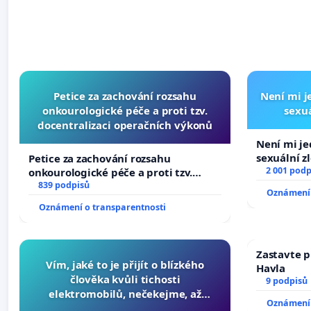
Petice za zachování rozsahu
Není mi je
onkourologické péče a proti tzv.
sexuá
docentralizaci operačních výkonů
Není mi jed
sexuální z
Petice za zachování rozsahu
2 001 podp
onkourologické péče a proti tzv.
docentralizaci operačních výkonů
839 podpisů
Oznámení 
Oznámení o transparentnosti
Zastavte p
Vím, jaké to je přijít o blízkého
Havla
člověka kvůli tichosti
9 podpisů
elektromobilů, nečekejme, až
Oznámení 
přibydou další, zaveďme slyšitelná