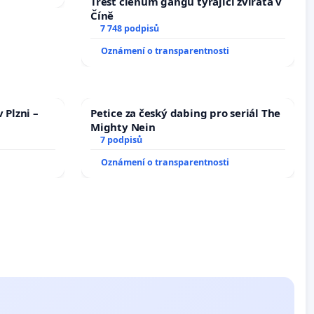
Trest členům gangu týrající zvířata v
Číně
7 748 podpisů
Oznámení o transparentnosti
 Plzni –
Petice za český dabing pro seriál The
Mighty Nein
7 podpisů
Oznámení o transparentnosti