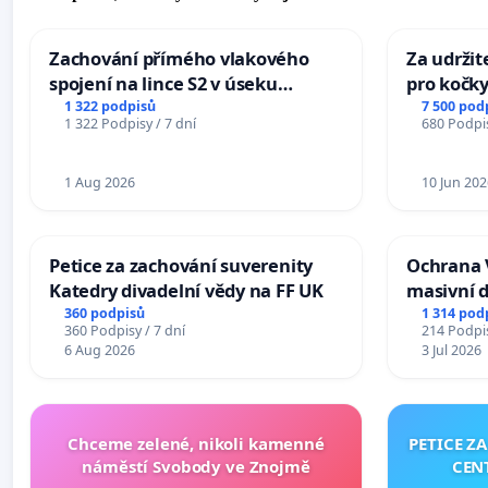
Zachování přímého vlakového
Za udržit
spojení na lince S2 v úseku
pro kočky
Ostrava – Bohumín – Karviná –
1 322 podpisů
7 500 pod
1 322 Podpisy / 7 dní
680 Podpis
Mosty u Jablunkova
1 Aug 2026
10 Jun 202
Petice za zachování suverenity
Ochrana 
Katedry divadelní vědy na FF UK
masivní 
360 podpisů
1 314 pod
360 Podpisy / 7 dní
214 Podpis
6 Aug 2026
3 Jul 2026
Chceme zelené, nikoli kamenné
PETICE Z
náměstí Svobody ve Znojmě
CEN