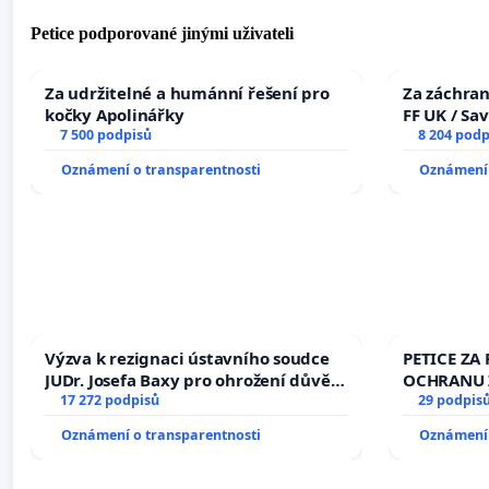
Petice podporované jinými uživateli
Za udržitelné a humánní řešení pro
Za záchran
kočky Apolinářky
FF UK / Sa
7 500 podpisů
the Faculty
8 204 podp
University
Oznámení o transparentnosti
Oznámení 
Výzva k rezignaci ústavního soudce
PETICE ZA 
JUDr. Josefa Baxy pro ohrožení důvěry
OCHRANU 
ve spravedlivý proces
17 272 podpisů
29 podpis
Oznámení o transparentnosti
Oznámení 