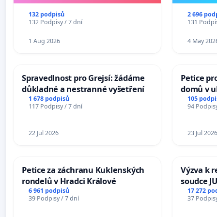
132 podpisů
2 696 pod
132 Podpisy / 7 dní
131 Podpis
1 Aug 2026
4 May 202
Spravedlnost pro Grejsí: žádáme
Petice pr
důkladné a nestranné vyšetření
domů v ul
Pardubic
1 678 podpisů
105 podpi
117 Podpisy / 7 dní
94 Podpisy
22 Jul 2026
23 Jul 202
Petice za záchranu Kuklenských
Výzva k r
rondelů v Hradci Králové
soudce JU
ohrožení 
6 961 podpisů
17 272 po
39 Podpisy / 7 dní
37 Podpisy
proces