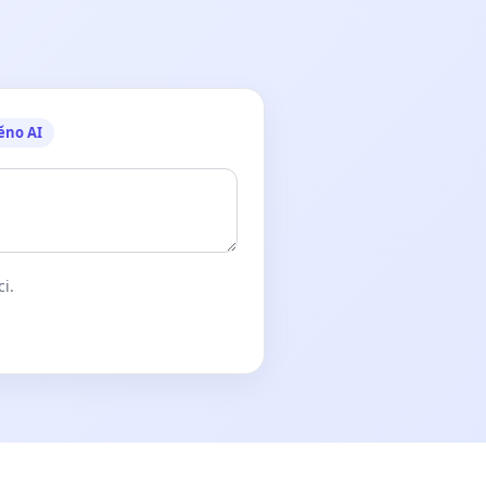
ěno AI
ci.