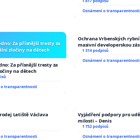
1 817 podpisů
Oznámení o transparentnosti
Ochrana Vrbenských rybní
dno: Za přísnější tresty za
masivní developerskou zá
lní zločiny na dětech
1 314 podpisů
Oznámení o transparentnosti
no: Za přísnější tresty za
ločiny na dětech
isů
o transparentnosti
rodej Letiště Václava
Vyjádření podpory pro udě
milosti – Denis
1 752 podpisů
o transparentnosti
Oznámení o transparentnosti