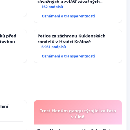
závažných a zvlášť závažných
trestných činů
162 podpisů
Oznámení o transparentnosti
ků před
Petice za záchranu Kuklenských
stavbou
rondelů v Hradci Králové
6 961 podpisů
Oznámení o transparentnosti
lení
Trest členům gangu týrající zvířata
v Číně