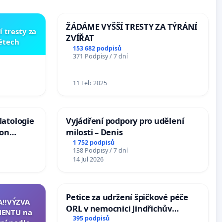
ŽÁDÁME VYŠŠÍ TRESTY ZA TÝRÁNÍ
í tresty za
ZVÍŘAT
dětech
153 682 podpisů
371 Podpisy / 7 dní
11 Feb 2025
latologie
Vyjádření podpory pro udělení
ion
milosti – Denis
Arts,
1 752 podpisů
138 Podpisy / 7 dní
14 Jul 2026
Petice za udržení špičkové péče
A‼️VÝZVA
ORL v nemocnici Jindřichův
ENTU na
Hradec
395 podpisů