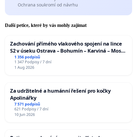
Ochrana soukromí od návrhu
Další petice, které by vás mohly zajímat
Zachování přímého vlakového spojení na lince
S2 v úseku Ostrava – Bohumín – Karviná – Mosty
u Jablunkova
1 356 podpisů
1 347 Podpisy / 7 dní
1 Aug 2026
Za udržitelné a humánní řešení pro kočky
Apolinářky
7 571 podpisů
621 Podpisy / 7 dní
10 Jun 2026