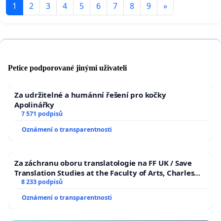
1
2
3
4
5
6
7
8
9
»
Petice podporované jinými uživateli
Za udržitelné a humánní řešení pro kočky
Apolinářky
7 571 podpisů
Oznámení o transparentnosti
Za záchranu oboru translatologie na FF UK / Save
Translation Studies at the Faculty of Arts, Charles
University
8 233 podpisů
Oznámení o transparentnosti