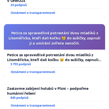
V OHROŽE
33 podpisů
Oznámení o transparentnosti
Petice za spravedlivé potrestání dvou mladíků z
Litoměřicka, kteří dali kočku 😿 do sušičky, zapnuli
ji a umírání zvířete natočili.
Petice za spravedlivé potrestání dvou mladíků z
Litoměřicka, kteří dali kočku 😿 do sušičky, zapnuli ji
a umírání zvířete natočili.
3 755 podpisů
Oznámení o transparentnosti
Zastavme zabíjení holubů v Plzni – podpořme
humánní řešení
845 podpisů
Oznámení o transparentnosti