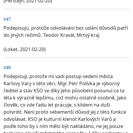
(Perštejn, 2021-02-20)
#47
Podepisuju, protože odvolávání bez udání důvodů patří
do jiných režimů. Teodor Kravál, Mrtvý kraj
(Loket, 2021-02-20)
#49
Podepisuji, protože mi vadí postup vedení města
Karlovy Vary v této věci. Mgr. Petr Polívka je výborný
ředitel a stav KSO se díky jeho působení posunul za ta
léta k výrazně lepšímu, což mohu ostatně osobně, jako
člověk, co zde řadu let pracuje, s klidem na duši
potvrdit. Není proto sebemenší důvod jej z této funkce
odvolávat. KSO je kulturní klenot Karlových Varů a
podle toho by s ním mělo být nakládáno, ne jej pouze