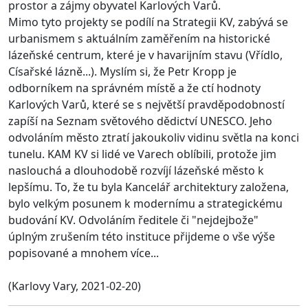
prostor a zájmy obyvatel Karlových Varů.
Mimo tyto projekty se podílí na Strategii KV, zabývá se
urbanismem s aktuálním zaměřením na historické
lázeňské centrum, které je v havarijním stavu (Vřídlo,
Císařské lázně...). Myslím si, že Petr Kropp je
odborníkem na správném místě a že ctí hodnoty
Karlových Varů, které se s největší pravděpodobností
zapíší na Seznam světového dědictví UNESCO. Jeho
odvoláním město ztratí jakoukoliv vidinu světla na konci
tunelu. KAM KV si lidé ve Varech oblíbili, protože jim
naslouchá a dlouhodobě rozvíjí lázeňské město k
lepšímu. To, že tu byla Kancelář architektury založena,
bylo velkým posunem k modernímu a strategickému
budování KV. Odvoláním ředitele či "nejdejbože"
úplným zrušením této instituce přijdeme o vše výše
popisované a mnohem více...
(Karlovy Vary, 2021-02-20)