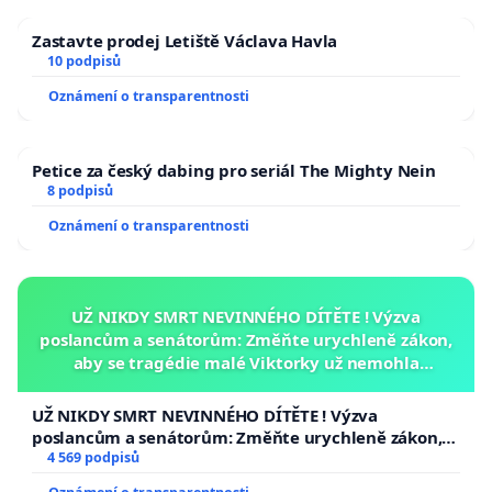
Zastavte prodej Letiště Václava Havla
10 podpisů
Oznámení o transparentnosti
Petice za český dabing pro seriál The Mighty Nein
8 podpisů
Oznámení o transparentnosti
UŽ NIKDY SMRT NEVINNÉHO DÍTĚTE ! Výzva
poslancům a senátorům: Změňte urychleně zákon,
aby se tragédie malé Viktorky už nemohla
opakovat!
UŽ NIKDY SMRT NEVINNÉHO DÍTĚTE ! Výzva
poslancům a senátorům: Změňte urychleně zákon,
aby se tragédie malé Viktorky už nemohla opakovat!
4 569 podpisů