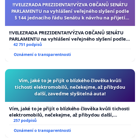
‼️VELEZRADA PREZIDENTA‼️VÝZVA OBČANŮ SENÁTU
PARLAMENTU na vyhlášení veřejného slyšení podle
§ 144 jednacího řádu Senátu k návrhu na přijetí
usnesení k podání ústavní žaloby na prezidenta
republiky
‼️VELEZRADA PREZIDENTA‼️VÝZVA OBČANŮ SENÁTU
PARLAMENTU na vyhlášení veřejného slyšení podle §
144 jednacího řádu Senátu k návrhu na přijetí
42 751 podpisů
usnesení k podání ústavní žaloby na prezidenta
Oznámení o transparentnosti
republiky
Vím, jaké to je přijít o blízkého člověka kvůli
tichosti elektromobilů, nečekejme, až přibydou
další, zaveďme slyšitelná auta!
Vím, jaké to je přijít o blízkého člověka kvůli tichosti
elektromobilů, nečekejme, až přibydou další,
zaveďme slyšitelná auta!
257 podpisů
Oznámení o transparentnosti