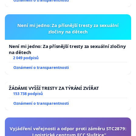
Oznámení o transparentnosti
Není mi jedno: Za přísnější tresty za sexuální
zločiny na dětech
Není mi jedno: Za přísnější tresty za sexuální zločiny
na dětech
2 049 podpisů
Oznámení o transparentnosti
ŽÁDÁME VYŠŠÍ TRESTY ZA TÝRÁNÍ ZVÍŘAT
153 738 podpisů
Oznámení o transparentnosti
Vyjádření veřejnosti a odpor proti záměru STC2879:
„Logistické centrum FCC Sluštice“