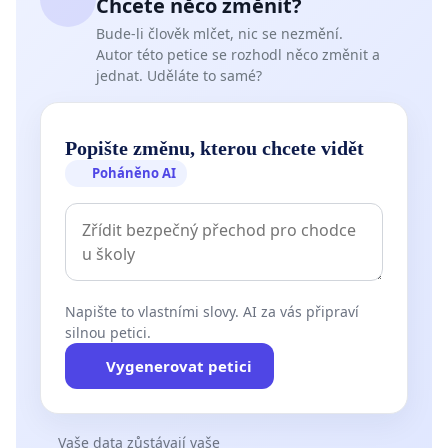
Chcete něco změnit?
Bude-li člověk mlčet, nic se nezmění.
Autor této petice se rozhodl něco změnit a
jednat. Uděláte to samé?
Popište změnu, kterou chcete vidět
Poháněno AI
Napište to vlastními slovy. AI za vás připraví
silnou petici.
Vygenerovat petici
Vaše data zůstávají vaše