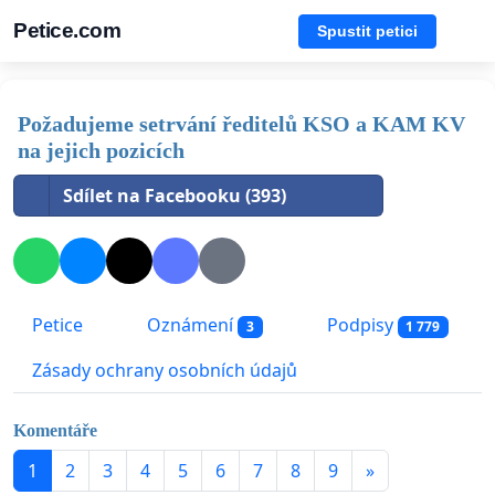
Petice.com
Spustit petici
Požadujeme setrvání ředitelů KSO a KAM KV
na jejich pozicích
Sdílet na Facebooku (393)
Petice
Oznámení
Podpisy
3
1 779
Zásady ochrany osobních údajů
Komentáře
1
2
3
4
5
6
7
8
9
»