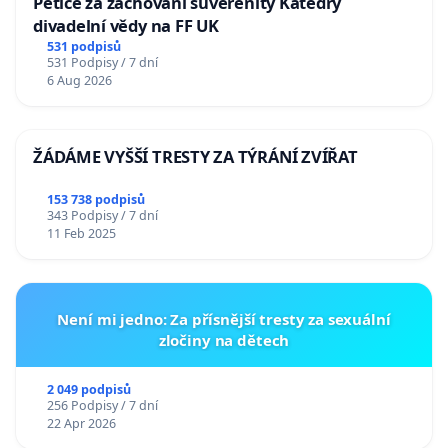
Petice za zachování suverenity Katedry
divadelní vědy na FF UK
531 podpisů
531 Podpisy / 7 dní
6 Aug 2026
ŽÁDÁME VYŠŠÍ TRESTY ZA TÝRÁNÍ ZVÍŘAT
153 738 podpisů
343 Podpisy / 7 dní
11 Feb 2025
Není mi jedno: Za přísnější tresty za sexuální
zločiny na dětech
2 049 podpisů
256 Podpisy / 7 dní
22 Apr 2026