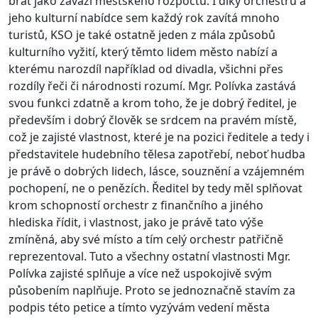
brát jako závaží městského rozpočtu. I díky orchestru a
jeho kulturní nabídce sem každý rok zavítá mnoho
turistů, KSO je také ostatně jeden z mála způsobů
kulturního vyžití, který těmto lidem město nabízí a
kterému narozdíl například od divadla, všichni přes
rozdíly řeči či národnosti rozumí. Mgr. Polívka zastává
svou funkci zdatně a krom toho, že je dobrý ředitel, je
především i dobrý člověk se srdcem na pravém místě,
což je zajisté vlastnost, které je na pozici ředitele a tedy i
představitele hudebního tělesa zapotřebí, neboť hudba
je právě o dobrých lidech, lásce, souznění a vzájemném
pochopení, ne o penězích. Ředitel by tedy měl splňovat
krom schopností orchestr z finančního a jiného
hlediska řídit, i vlastnost, jako je právě tato výše
zmíněná, aby své místo a tím celý orchestr patřičně
reprezentoval. Tuto a všechny ostatní vlastnosti Mgr.
Polívka zajisté splňuje a více než uspokojivě svým
působením naplňuje. Proto se jednoznačně stavím za
podpis této petice a tímto vyzývám vedení města