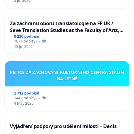
3 Jul 2026
Za záchranu oboru translatologie na FF UK /
Save Translation Studies at the Faculty of Arts,
Charles University
8 220 podpisů
167 Podpisy / 7 dní
13 Jul 2026
PETICE ZA ZACHOVÁNÍ KULTURNÍHO CENTRA STALIN
NA LETNÉ
2 712 podpisů
144 Podpisy / 7 dní
4 May 2026
Vyjádření podpory pro udělení milosti – Denis