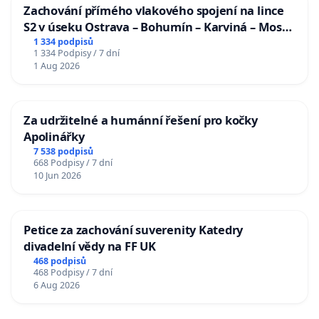
Zachování přímého vlakového spojení na lince
S2 v úseku Ostrava – Bohumín – Karviná – Mosty
u Jablunkova
1 334 podpisů
1 334 Podpisy / 7 dní
1 Aug 2026
Za udržitelné a humánní řešení pro kočky
Apolinářky
7 538 podpisů
668 Podpisy / 7 dní
10 Jun 2026
Petice za zachování suverenity Katedry
divadelní vědy na FF UK
468 podpisů
468 Podpisy / 7 dní
6 Aug 2026