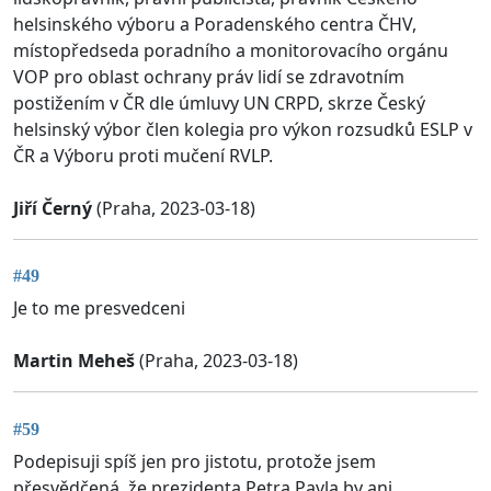
helsinského výboru a Poradenského centra ČHV,
místopředseda poradního a monitorovacího orgánu
VOP pro oblast ochrany práv lidí se zdravotním
postižením v ČR dle úmluvy UN CRPD, skrze Český
helsinský výbor člen kolegia pro výkon rozsudků ESLP v
ČR a Výboru proti mučení RVLP.
Jiří Černý
(Praha, 2023-03-18)
#49
Je to me presvedceni
Martin Meheš
(Praha, 2023-03-18)
#59
Podepisuji spíš jen pro jistotu, protože jsem
přesvědčená, že prezidenta Petra Pavla by ani