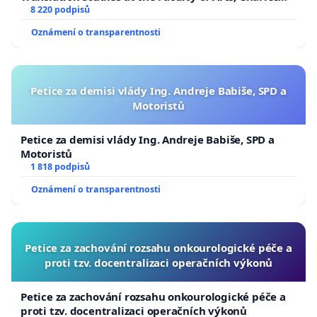
University
8 220 podpisů
Oznámení o transparentnosti
Petice za demisi vlády Ing. Andreje Babiše, SPD a
Motoristů
Petice za demisi vlády Ing. Andreje Babiše, SPD a
Motoristů
1 818 podpisů
Oznámení o transparentnosti
Petice za zachování rozsahu onkourologické péče a
proti tzv. docentralizaci operačních výkonů
Petice za zachování rozsahu onkourologické péče a
proti tzv. docentralizaci operačních výkonů