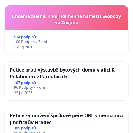
Chceme zelené, nikoli kamenné náměstí Svobody
ve Znojmě
134 podpisů
100 Podpisy / 7 dní
1 Aug 2026
Petice proti výstavbě bytových domů v ulici K
Polabinám v Pardubicích
107 podpisů
96 Podpisy / 7 dní
23 Jul 2026
Petice za udržení špičkové péče ORL v nemocnici
Jindřichův Hradec
395 podpisů
89 Podpisy / 7 dní