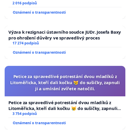
2 016 podpisů
Oznámení o transparentnosti
Výzva k rezignaci ústavního soudce JUDr. Josefa Baxy
pro ohrožení důvěry ve spravedlivý proces
17 274 podpisů
Oznámení o transparentnosti
Petice za spravedlivé potrestání dvou mladíků z
Litoměřicka, kteří dali kočku 😿 do sušičky, zapnuli
ji a umírání zvířete natočili.
Petice za spravedlivé potrestání dvou mladíků z
Litoměřicka, kteří dali kočku 😿 do sušičky, zapnuli ji
a umírání zvířete natočili.
3 754 podpisů
Oznámení o transparentnosti