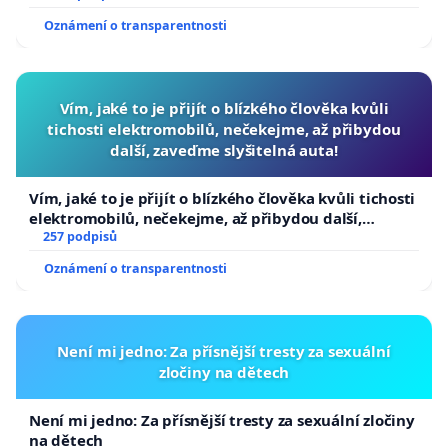
Oznámení o transparentnosti
Vím, jaké to je přijít o blízkého člověka kvůli
tichosti elektromobilů, nečekejme, až přibydou
další, zaveďme slyšitelná auta!
Vím, jaké to je přijít o blízkého člověka kvůli tichosti
elektromobilů, nečekejme, až přibydou další,
zaveďme slyšitelná auta!
257 podpisů
Oznámení o transparentnosti
Není mi jedno: Za přísnější tresty za sexuální
zločiny na dětech
Není mi jedno: Za přísnější tresty za sexuální zločiny
na dětech