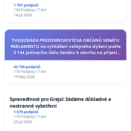
1 761 podpisů
134 Podpisy / 7 dní
14 Jul 2026
‼️VELEZRADA PREZIDENTA‼️VÝZVA OBČANŮ SENÁTU
PARLAMENTU na vyhlášení veřejného slyšení podle
§ 144 jednacího řádu Senátu k návrhu na přijetí
usnesení k podání ústavní žaloby na prezidenta
republiky
42 746 podpisů
116 Podpisy / 7 dní
19 May 2026
Spravedlnost pro Grejsí: žádáme důkladné a
nestranné vyšetření
1 679 podpisů
110 Podpisy / 7 dní
22 Jul 2026