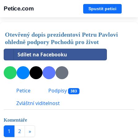
Petice.com
Spustit petici
Otevřený dopis prezidentovi Petru Pavlovi
ohledně podpory Pochodů pro život
Sdílet na Facebooku
Petice
Podpisy
383
Zvláštní viditelnost
Komentáře
1
2
»