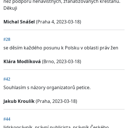
než podporu nenavistnych, zfanatizovanych křesťanů.
Děkuji
Michal Snášel
(Praha 4, 2023-03-18)
#28
se děsím každého posunu k Polsku v oblasti práv žen
Klára Modlíková
(Brno, 2023-03-18)
#42
Souhlasím s názory organizatorů petice.
Jakub Kroulík
(Praha, 2023-03-18)
#44
lidskoprávník, právní publicista, právník Českého