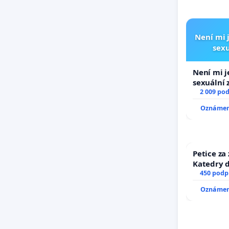
Není mi j
sexu
Není mi j
sexuální 
2 009 po
Oznámení
Petice za
Katedry d
450 podp
Oznámení