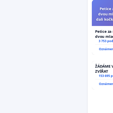
Petice 
dvou ml
dali kočk
umí
Petice za
dvou mlad
dali kočku
3 753 po
umírání z
Oznámení
ŽÁDÁME V
ZVÍŘAT
153 695 
Oznámení