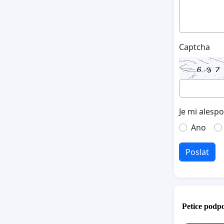
Captcha
Je mi alesp
Ano
Poslat
Petice podpo