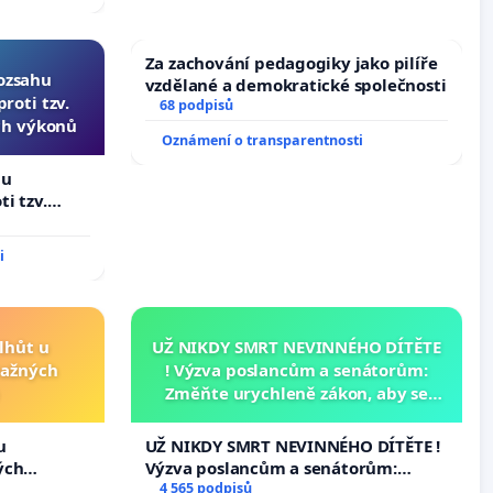
bliky
Za zachování pedagogiky jako pilíře
rozsahu
vzdělané a demokratické společnosti
roti tzv.
68 podpisů
ch výkonů
Oznámení o transparentnosti
hu
i tzv.
h výkonů
i
lhůt u
UŽ NIKDY SMRT NEVINNÉHO DÍTĚTE
važných
! Výzva poslancům a senátorům:
Změňte urychleně zákon, aby se
tragédie malé Viktorky už nemohla
opakovat!
u
UŽ NIKDY SMRT NEVINNÉHO DÍTĚTE !
ých
Výzva poslancům a senátorům:
Změňte urychleně zákon, aby se
4 565 podpisů