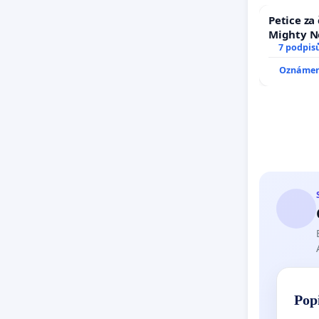
Petice za
Mighty N
7 podpis
Oznámení
Pop