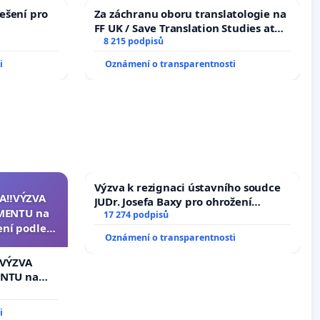
ešení pro
Za záchranu oboru translatologie na
FF UK / Save Translation Studies at
the Faculty of Arts, Charles
8 215 podpisů
University
i
Oznámení o transparentnosti
Výzva k rezignaci ústavního soudce
A‼️VÝZVA
JUDr. Josefa Baxy pro ohrožení
MENTU na
důvěry ve spravedlivý proces
17 274 podpisů
ení podle §
Oznámení o transparentnosti
enátu k
ní k podání
️VÝZVA
zidenta
NTU na
í podle §
u k návrhu
i
ní ústavní