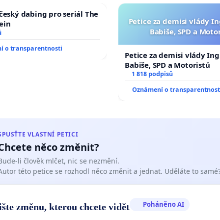
 český dabing pro seriál The
Petice za demisi vlády In
ein
Babiše, SPD a Moto
ů
 o transparentnosti
Petice za demisi vlády Ing
Babiše, SPD a Motoristů
1 818 podpisů
Oznámení o transparentnost
SPUSŤTE VLASTNÍ PETICI
Chcete něco změnit?
Bude-li člověk mlčet, nic se nezmění.
Autor této petice se rozhodl něco změnit a jednat. Uděláte to samé
Poháněno AI
ište změnu, kterou chcete vidět