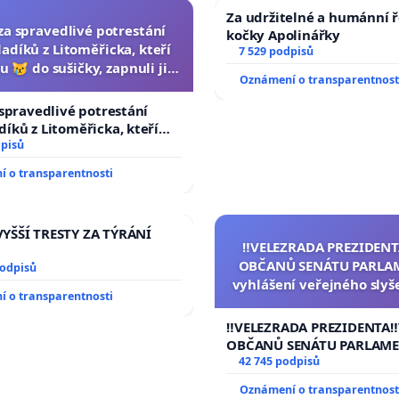
Za udržitelné a humánní ř
za spravedlivé potrestání
kočky Apolinářky
adíků z Litoměřicka, kteří
7 529 podpisů
u 😿 do sušičky, zapnuli ji a
Oznámení o transparentnost
rání zvířete natočili.
 spravedlivé potrestání
íků z Litoměřicka, kteří
 😿 do sušičky, zapnuli ji a
dpisů
vířete natočili.
 o transparentnosti
YŠŠÍ TRESTY ZA TÝRÁNÍ
‼️VELEZRADA PREZIDENT
OBČANŮ SENÁTU PARLA
podpisů
vyhlášení veřejného slyš
 o transparentnosti
144 jednacího řádu S
návrhu na přijetí usnese
‼️VELEZRADA PREZIDENTA‼
ústavní žaloby na pre
OBČANŮ SENÁTU PARLAME
republiky
vyhlášení veřejného slyšen
42 745 podpisů
144 jednacího řádu Senát
Oznámení o transparentnost
na přijetí usnesení k podá