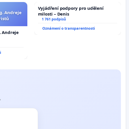
Vyjádření podpory pro udělení
g. Andreje
milosti – Denis
ristů
1 761 podpisů
Oznámení o transparentnosti
. Andreje
i
?