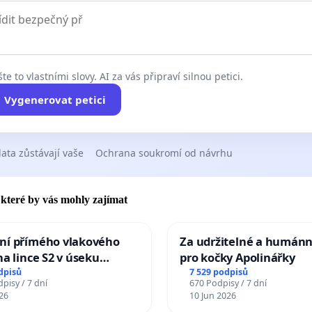
te to vlastními slovy. AI za vás připraví silnou petici.
Vygenerovat petici
ata zůstávají vaše
Ochrana soukromí od návrhu
, které by vás mohly zajímat
ní přímého vlakového
Za udržitelné a humánn
na lince S2 v úseku
pro kočky Apolinářky
– Bohumín – Karviná –
dpisů
7 529 podpisů
pisy / 7 dní
670 Podpisy / 7 dní
 Jablunkova
26
10 Jun 2026