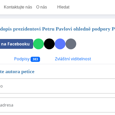
Kontaktujte nás
O nás
Hledat
dopis prezidentovi Petru Pavlovi ohledně podpory P
t na Facebooku
Podpisy
Zvláštní viditelnost
383
e autora petice
no
 adresa