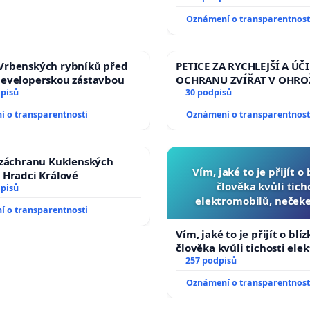
Oznámení o transparentnost
Vrbenských rybníků před
PETICE ZA RYCHLEJŠÍ A ÚČ
developerskou zástavbou
OCHRANU ZVÍŘAT V OHRO
dpisů
30 podpisů
 o transparentnosti
Oznámení o transparentnost
 záchranu Kuklenských
Vím, jaké to je přijít o
 Hradci Králové
člověka kvůli tich
dpisů
elektromobilů, nečeke
 o transparentnosti
přibydou další, zaveďme 
auta!
Vím, jaké to je přijít o blí
člověka kvůli tichosti ele
nečekejme, až přibydou da
257 podpisů
zaveďme slyšitelná auta!
Oznámení o transparentnost