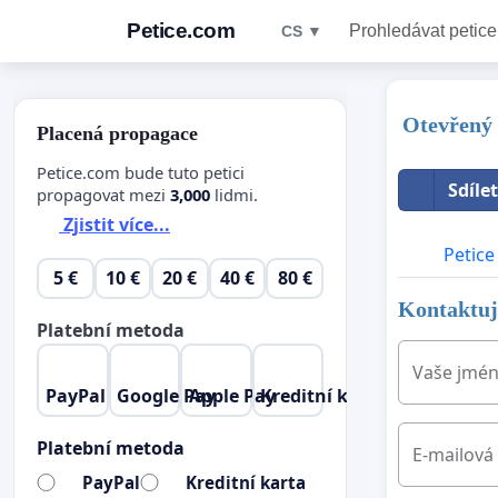
Petice.com
Prohledávat petice
CS ▼
Otevřený 
Placená propagace
Petice.com bude tuto petici
Sdíle
propagovat mezi
3,000
lidmi.
Zjistit více...
Petice
5 €
10 €
20 €
40 €
80 €
Kontaktujt
Platební metoda
Vaše jmé
PayPal
Google Pay
Apple Pay
Kreditní karta
Platební metoda
E-mailová
PayPal
Kreditní karta