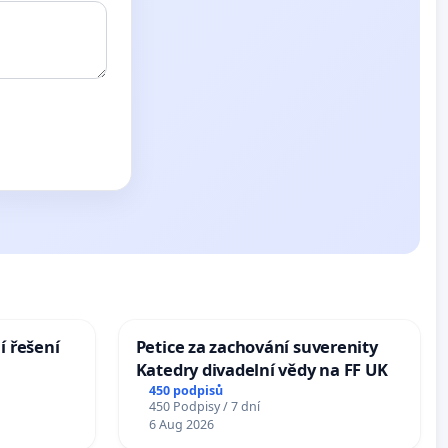
í řešení
Petice za zachování suverenity
Katedry divadelní vědy na FF UK
450 podpisů
450 Podpisy / 7 dní
6 Aug 2026