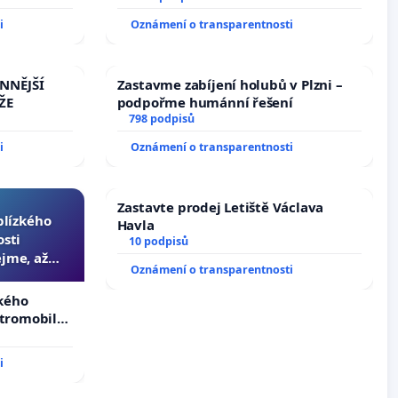
tragédie malé Viktorky už nemohla
i
Oznámení o transparentnosti
opakovat!
INNĚJŠÍ
Zastavme zabíjení holubů v Plzni –
ŽE
podpořme humánní řešení
798 podpisů
i
Oznámení o transparentnosti
Zastavte prodej Letiště Václava
 blízkého
Havla
osti
10 podpisů
jme, až
Oznámení o transparentnosti
slyšitelná
zkého
ktromobilů,
lší,
i