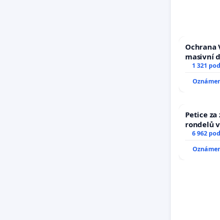
Ochrana 
masivní 
1 321 po
Oznámení
Petice za
rondelů v
6 962 po
Oznámení