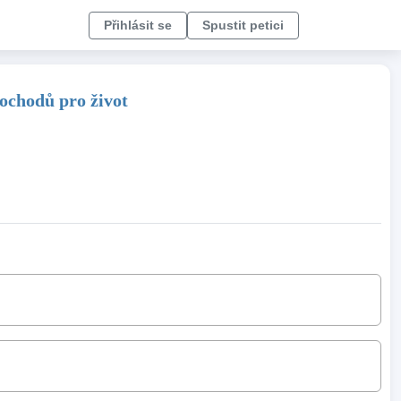
Přihlásit se
Spustit petici
ochodů pro život