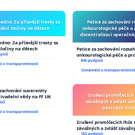
žaloby na prezidenta repu
edno: Za přísnější tresty za
Petice za zachování 
ální zločiny na dětech
onkourologické péče a p
docentralizaci operační
edno: Za přísnější tresty za
zločiny na dětech
Petice za zachování rozsa
dpisů
onkourologické péče a prot
docentralizaci operačníc
840 podpisů
 o transparentnosti
Oznámení o transparentnost
 zachování suverenity
Zrušení promlčecích 
ivadelní vědy na FF UK
závažných a zvlášť zá
isů
trestných činů
 o transparentnosti
Zrušení promlčecích lhůt 
závažných a zvlášť závažn
trestných činů
162 podpisů