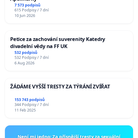
7 573 podpisů
615 Podpisy / 7 dní
10 Jun 2026
Petice za zachování suverenity Katedry
divadelní vědy na FF UK
532 podpisů
532 Podpisy / 7 dní
6 Aug 2026
ŽÁDÁME VYŠŠÍ TRESTY ZA TÝRÁNÍ ZVÍŘAT
153 743 podpisů
344 Podpisy / 7 dní
11 Feb 2025
Není mi jedno: Za přísnější tresty za sexuální