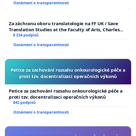
Oznámení o transparentnosti
Za záchranu oboru translatologie na FF UK / Save
Translation Studies at the Faculty of Arts, Charles
University
8 234 podpisů
Oznámení o transparentnosti
Petice za zachování rozsahu onkourologické péče a
proti tzv. docentralizaci operačních výkonů
Petice za zachování rozsahu onkourologické péče a
proti tzv. docentralizaci operačních výkonů
842 podpisů
Oznámení o transparentnosti