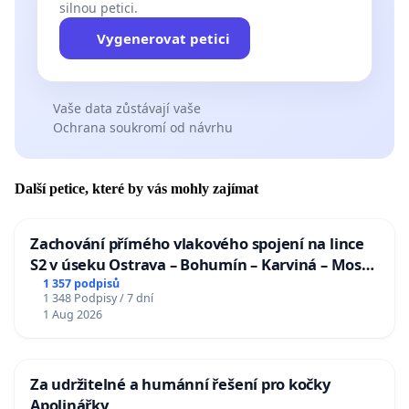
silnou petici.
Vygenerovat petici
Vaše data zůstávají vaše
Ochrana soukromí od návrhu
Další petice, které by vás mohly zajímat
Zachování přímého vlakového spojení na lince
S2 v úseku Ostrava – Bohumín – Karviná – Mosty
u Jablunkova
1 357 podpisů
1 348 Podpisy / 7 dní
1 Aug 2026
Za udržitelné a humánní řešení pro kočky
Apolinářky