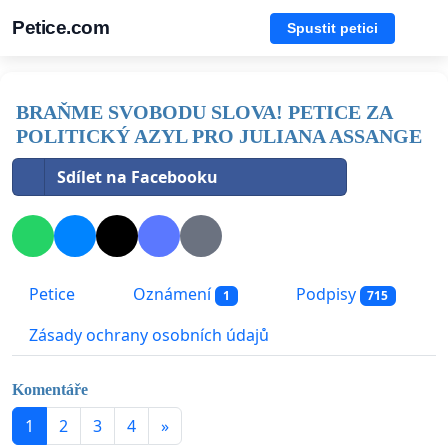
Petice.com
Spustit petici
BRAŇME SVOBODU SLOVA! PETICE ZA
POLITICKÝ AZYL PRO JULIANA ASSANGE
Sdílet na Facebooku
Petice
Oznámení
Podpisy
1
715
Zásady ochrany osobních údajů
Komentáře
1
2
3
4
»