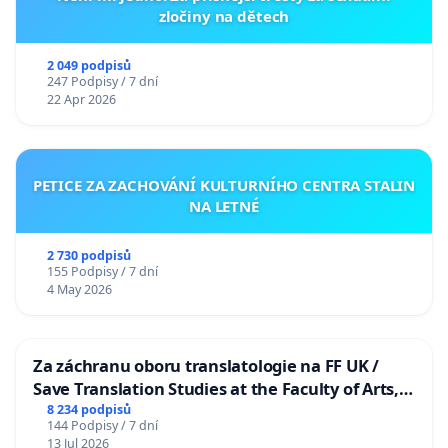
zločiny na dětech
2 049 podpisů
247 Podpisy / 7 dní
22 Apr 2026
PETICE ZA ZACHOVÁNÍ KULTURNÍHO CENTRA STALIN
NA LETNÉ
2 730 podpisů
155 Podpisy / 7 dní
4 May 2026
Za záchranu oboru translatologie na FF UK /
Save Translation Studies at the Faculty of Arts,
Charles University
8 234 podpisů
144 Podpisy / 7 dní
13 Jul 2026