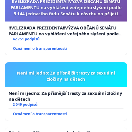
‼️VELEZRADA PREZIDENTA‼️VÝZVA OBČANŮ SENÁTU
PARLAMENTU na vyhlášení veřejného slyšení podle
§ 144 jednacího řádu Senátu k návrhu na přijetí
usnesení k podání ústavní žaloby na prezidenta
republiky
‼️VELEZRADA PREZIDENTA‼️VÝZVA OBČANŮ SENÁTU
PARLAMENTU na vyhlášení veřejného slyšení podle §
144 jednacího řádu Senátu k návrhu na přijetí
42 751 podpisů
usnesení k podání ústavní žaloby na prezidenta
Oznámení o transparentnosti
republiky
Není mi jedno: Za přísnější tresty za sexuální
zločiny na dětech
Není mi jedno: Za přísnější tresty za sexuální zločiny
na dětech
2 049 podpisů
Oznámení o transparentnosti