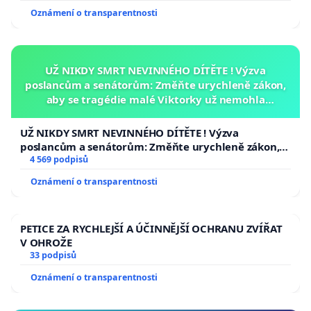
Oznámení o transparentnosti
UŽ NIKDY SMRT NEVINNÉHO DÍTĚTE ! Výzva
poslancům a senátorům: Změňte urychleně zákon,
aby se tragédie malé Viktorky už nemohla
opakovat!
UŽ NIKDY SMRT NEVINNÉHO DÍTĚTE ! Výzva
poslancům a senátorům: Změňte urychleně zákon,
aby se tragédie malé Viktorky už nemohla opakovat!
4 569 podpisů
Oznámení o transparentnosti
PETICE ZA RYCHLEJŠÍ A ÚČINNĚJŠÍ OCHRANU ZVÍŘAT
V OHROŽE
33 podpisů
Oznámení o transparentnosti