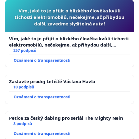
Vím, jaké to je přijít o blízkého člověka kvůli
tichosti elektromobilů, nečekejme, až přibydou
další, zaveďme slyšitelná auta!
Vím, jaké to je přijít o blízkého člověka kvůli tichosti
elektromobilů, nečekejme, až přibydou další,
zaveďme slyšitelná auta!
257 podpisů
Oznámení o transparentnosti
Zastavte prodej Letiště Václava Havla
10 podpisů
Oznámení o transparentnosti
Petice za český dabing pro seriál The Mighty Nein
8 podpisů
Oznámení o transparentnosti