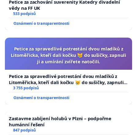
Petice za zachování suverenity Katedry divadelní
vědy na FF UK
533 podpisů
Oznámení o transparentnosti
Petice za spravedlivé potrestání dvou mladíků z
Litoměřicka, kteří dali kočku 😿 do sušičky, zapnuli
ji a umírání zvířete natočili.
Petice za spravedlivé potrestání dvou mladíků z
Litoměřicka, kteří dali kočku 😿 do sušičky, zapnuli ji
a umírání zvířete natočili.
3 755 podpisů
Oznámení o transparentnosti
Zastavme zabíjení holubů v Plzni – podpořme
humánní řešení
847 podpisů