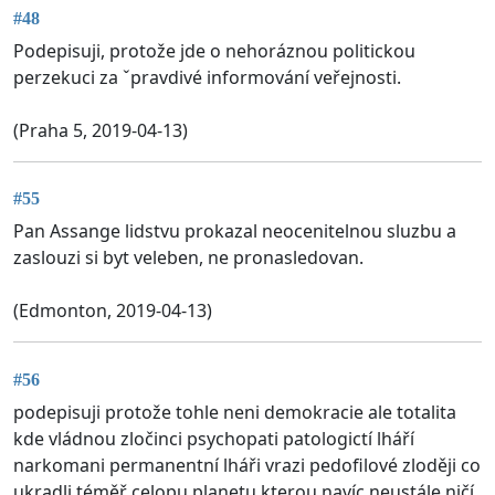
#48
Podepisuji, protože jde o nehoráznou politickou
perzekuci za ˇpravdivé informování veřejnosti.
(Praha 5, 2019-04-13)
#55
Pan Assange lidstvu prokazal neocenitelnou sluzbu a
zaslouzi si byt veleben, ne pronasledovan.
(Edmonton, 2019-04-13)
#56
podepisuji protože tohle neni demokracie ale totalita
kde vládnou zločinci psychopati patologictí lháří
narkomani permanentní lháři vrazi pedofilové zloději co
ukradli téměř celopu planetu kterou navíc neustále ničí