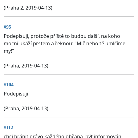
(Praha 2, 2019-04-13)
#95
Podepisuji, protože příště to budou další, na koho
mocní ukáží prstem a řeknou: "Mlč nebo tě umlčíme
my!"
(Praha, 2019-04-13)
#104
Podepisuji
(Praha, 2019-04-13)
#112
chci bránit právo každého občana ,být informován.