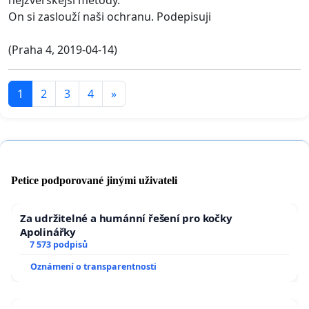
nejzvěrskejší metody.
On si zaslouží naši ochranu. Podepisuji
(Praha 4, 2019-04-14)
1
2
3
4
»
Petice podporované jinými uživateli
Za udržitelné a humánní řešení pro kočky
Apolinářky
7 573 podpisů
Oznámení o transparentnosti