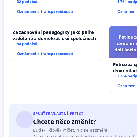
32 podpisů
1 764 podp
Oznámení o transparentnosti
Oznámení 
Za zachování pedagogiky jako pilíře
Petice 
vzdělané a demokratické společnosti
dvou mla
84 podpisů
dali kočku
Oznámení o transparentnosti
umír
Petice za 
dvou mladí
dali kočku 
3 754 podp
umírání zví
Oznámení 
SPUSŤTE VLASTNÍ PETICI
Chcete něco změnit?
Bude-li člověk mlčet, nic se nezmění.
Autor této petice se rozhodl něco změnit a jednat.