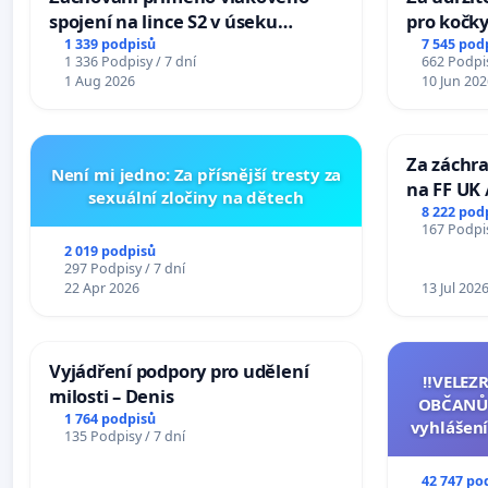
spojení na lince S2 v úseku
pro kočky
Ostrava – Bohumín – Karviná –
1 339 podpisů
7 545 pod
1 336 Podpisy / 7 dní
662 Podpis
Mosty u Jablunkova
1 Aug 2026
10 Jun 202
Za záchra
Není mi jedno: Za přísnější tresty za
na FF UK 
sexuální zločiny na dětech
Studies at
8 222 pod
167 Podpis
Charles U
2 019 podpisů
297 Podpisy / 7 dní
22 Apr 2026
13 Jul 202
Vyjádření podpory pro udělení
‼️VELEZ
milosti – Denis
OBČANŮ
1 764 podpisů
vyhlášení
135 Podpisy / 7 dní
144 jedna
na přijet
42 747 po