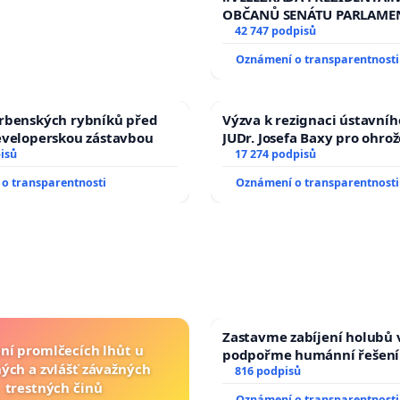
žaloby na prezidenta r
OBČANŮ SENÁTU PARLAME
vyhlášení veřejného slyšen
42 747 podpisů
144 jednacího řádu Senátu
Oznámení o transparentnosti
na přijetí usnesení k podá
žaloby na prezidenta repu
rbenských rybníků před
Výzva k rezignaci ústavní
eveloperskou zástavbou
JUDr. Josefa Baxy pro ohro
isů
ve spravedlivý proces
17 274 podpisů
o transparentnosti
Oznámení o transparentnosti
Zastavme zabíjení holubů v
ní promlčecích lhůt u
podpořme humánní řešení
ých a zvlášť závažných
816 podpisů
trestných činů
Oznámení o transparentnosti