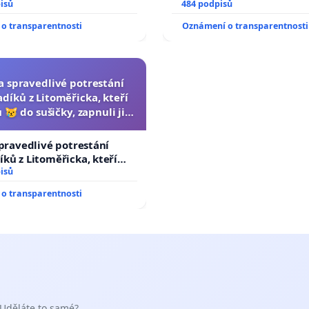
isů
484 podpisů
o transparentnosti
Oznámení o transparentnosti
za spravedlivé potrestání
díků z Litoměřicka, kteří
 😿 do sušičky, zapnuli ji a
ání zvířete natočili.
spravedlivé potrestání
ků z Litoměřicka, kteří
😿 do sušičky, zapnuli ji a
isů
řete natočili.
o transparentnosti
 Uděláte to samé?