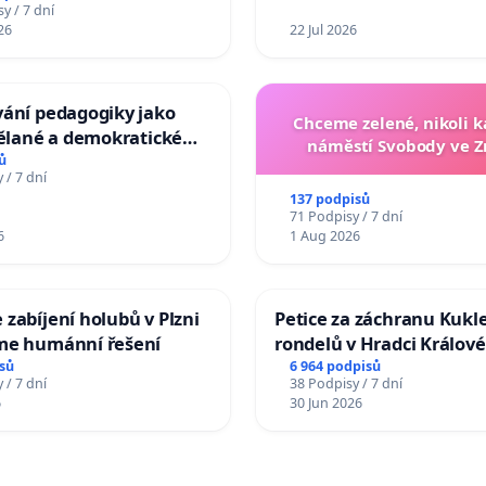
na prezidenta republiky
y / 7 dní
26
22 Jul 2026
vání pedagogiky jako
Chceme zelené, nikoli
dělané a demokratické
náměstí Svobody ve 
ti
ů
 / 7 dní
137 podpisů
71 Podpisy / 7 dní
6
1 Aug 2026
zabíjení holubů v Plzni
Petice za záchranu Kukl
me humánní řešení
rondelů v Hradci Králové
sů
6 964 podpisů
 / 7 dní
38 Podpisy / 7 dní
6
30 Jun 2026