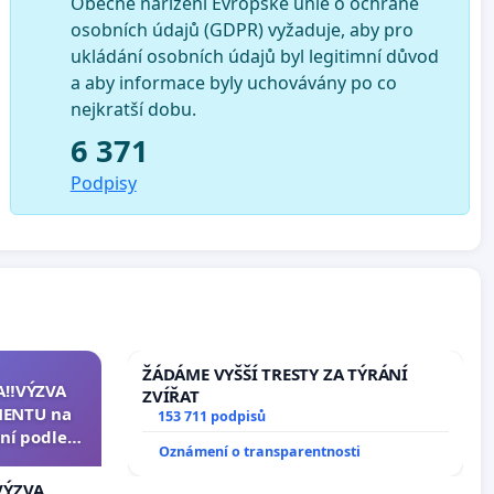
Obecné nařízení Evropské unie o ochraně
osobních údajů (GDPR) vyžaduje, aby pro
ukládání osobních údajů byl legitimní důvod
a aby informace byly uchovávány po co
nejkratší dobu.
6 371
Podpisy
ŽÁDÁME VYŠŠÍ TRESTY ZA TÝRÁNÍ
A‼️VÝZVA
ZVÍŘAT
ENTU na
153 711 podpisů
ní podle §
Oznámení o transparentnosti
u k návrhu
ní ústavní
VÝZVA