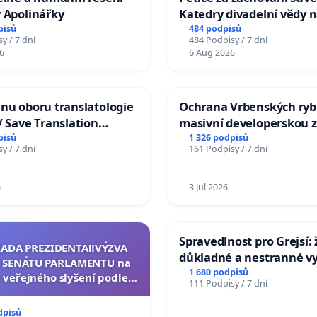
 Apolinářky
Katedry divadelní vědy n
pisů
484 podpisů
y / 7 dní
484 Podpisy / 7 dní
6
6 Aug 2026
nu oboru translatologie
Ochrana Vrbenských ryb
/ Save Translation
masivní developerskou 
 the Faculty of Arts,
pisů
1 326 podpisů
y / 7 dní
161 Podpisy / 7 dní
niversity
6
3 Jul 2026
Spravedlnost pro Grejsí
RADA PREZIDENTA‼️VÝZVA
důkladné a nestranné vy
 SENÁTU PARLAMENTU na
1 680 podpisů
 veřejného slyšení podle §
111 Podpisy / 7 dní
cího řádu Senátu k návrhu
í usnesení k podání ústavní
dpisů