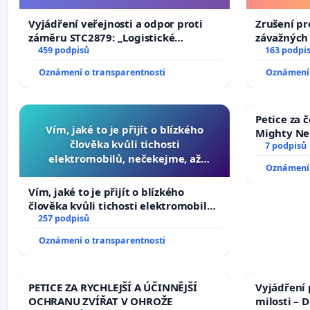
Vyjádření veřejnosti a odpor proti
Zrušení pr
záměru STC2879: „Logistické
závažných 
centrum FCC Sluštice“
459 podpisů
trestných 
163 podpi
Oznámení o transparentnosti
Oznámení 
Petice za 
Vím, jaké to je přijít o blízkého
Mighty Ne
člověka kvůli tichosti
7 podpisů
elektromobilů, nečekejme, až
Oznámení 
přibydou další, zaveďme slyšitelná
auta!
Vím, jaké to je přijít o blízkého
člověka kvůli tichosti elektromobilů,
nečekejme, až přibydou další,
257 podpisů
zaveďme slyšitelná auta!
Oznámení o transparentnosti
PETICE ZA RYCHLEJŠÍ A ÚČINNĚJŠÍ
Vyjádření 
OCHRANU ZVÍŘAT V OHROŽE
milosti – 