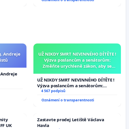
g. Andreje
UŽ NIKDY SMRT NEVINNÉHO DÍTĚTE !
istů
Výzva poslancům a senátorům:
Změňte urychleně zákon, aby se
tragédie malé Viktorky už nemohla
. Andreje
opakovat!
UŽ NIKDY SMRT NEVINNÉHO DÍTĚTE !
Výzva poslancům a senátorům:
Změňte urychleně zákon, aby se
4 567 podpisů
tragédie malé Viktorky už nemohla
Oznámení o transparentnosti
opakovat!
nity
Zastavte prodej Letiště Václava
 FF UK
Havla