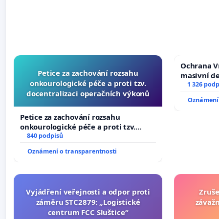
Ochrana V
Petice za zachování rozsahu
masivní d
onkourologické péče a proti tzv.
1 326 podp
docentralizaci operačních výkonů
Oznámení 
Petice za zachování rozsahu
onkourologické péče a proti tzv.
docentralizaci operačních výkonů
840 podpisů
Oznámení o transparentnosti
Vyjádření veřejnosti a odpor proti
Zruše
záměru STC2879: „Logistické
závažn
centrum FCC Sluštice“