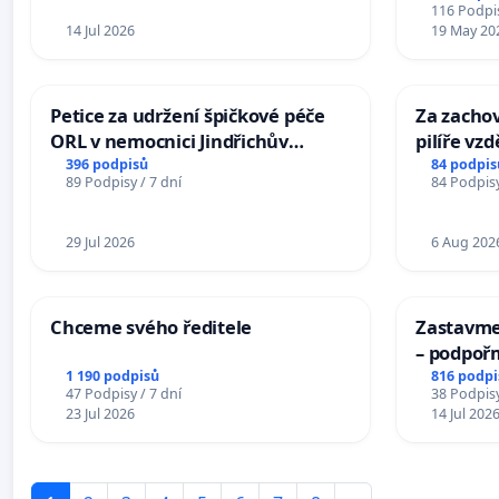
žaloby 
116 Podpis
14 Jul 2026
19 May 20
Petice za udržení špičkové péče
Za zacho
ORL v nemocnici Jindřichův
pilíře vz
Hradec
společnos
396 podpisů
84 podpis
89 Podpisy / 7 dní
84 Podpisy
29 Jul 2026
6 Aug 202
Chceme svého ředitele
Zastavme 
– podpoř
1 190 podpisů
816 podpi
47 Podpisy / 7 dní
38 Podpisy
23 Jul 2026
14 Jul 202