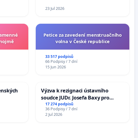
23 Jul 2026
 kamenné
Petice za zavedení menstruačního
Znojmě
volna v České republice
33 517 podpisů
66 Podpisy / 7 dní
15 Jun 2026
enských
Výzva k rezignaci ústavního
soudce JUDr. Josefa Baxy pro
ohrožení důvěry ve spravedlivý
17 274 podpisů
36 Podpisy / 7 dní
proces
2 Jul 2026