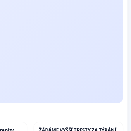
renity
ŽÁDÁME VYŠŠÍ TRESTY ZA TÝRÁNÍ