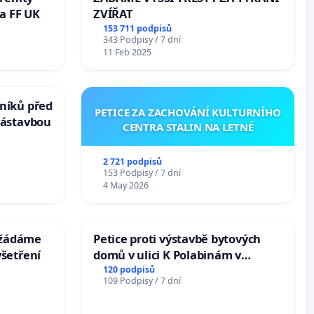
a FF UK
ZVÍŘAT
153 711 podpisů
343 Podpisy / 7 dní
11 Feb 2025
níků před
PETICE ZA ZACHOVÁNÍ KULTURNÍHO
zástavbou
CENTRA STALIN NA LETNÉ
2 721 podpisů
153 Podpisy / 7 dní
4 May 2026
: žádáme
Petice proti výstavbě bytových
šetření
domů v ulici K Polabinám v
Pardubicích
120 podpisů
109 Podpisy / 7 dní