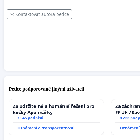
Kontaktovat autora petice
Petice podporované jinými uživateli
Za udržitelné a humánní řešení pro
Za záchran
kočky Apolinářky
FF UK / Sa
7 545 podpisů
the Faculty
8 222 podp
University
Oznámení o transparentnosti
Oznámení 