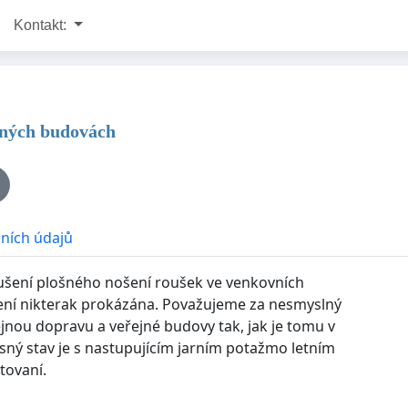
Kontakt:
jných budovách
ních údajů
ušení plošného nošení roušek ve venkovních
 není nikterak prokázána. Považujeme za nesmyslný
nou dopravu a veřejné budovy tak, jak je tomu v
ný stav je s nastupujícím jarním potažmo letním
tovaní.