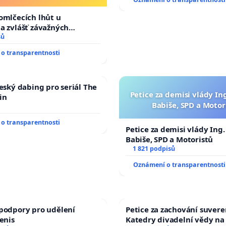
omlčecích lhůt u
a zvlášť závažných
činů
sů
o transparentnosti
český dabing pro seriál The
Petice za demisi vlády In
in
Babiše, SPD a Motor
o transparentnosti
Petice za demisi vlády Ing
Babiše, SPD a Motoristů
1 821 podpisů
Oznámení o transparentnosti
podpory pro udělení
Petice za zachování suvere
Denis
Katedry divadelní vědy na