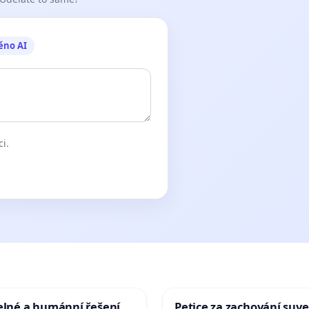
ěno AI
ci.
elné a humánní řešení
Petice za zachování suve