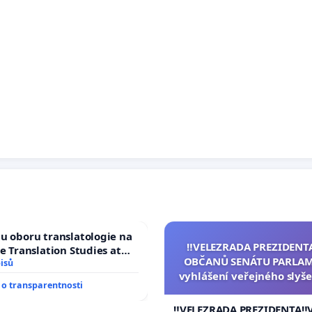
u oboru translatologie na
‼️VELEZRADA PREZIDENT
ve Translation Studies at
OBČANŮ SENÁTU PARLAM
 of Arts, Charles
isů
vyhlášení veřejného slyše
o transparentnosti
144 jednacího řádu Senát
na přijetí usnesení k podá
‼️VELEZRADA PREZIDENTA‼️