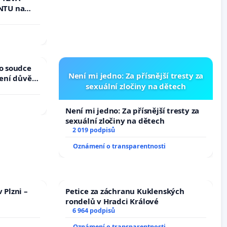
epubliky
NTU na
í podle §
 k návrhu
ní ústavní
bliky
ho soudce
Není mi jedno: Za přísnější tresty za
žení důvěry
sexuální zločiny na dětech
Není mi jedno: Za přísnější tresty za
sexuální zločiny na dětech
2 019 podpisů
Oznámení o transparentnosti
 Plzni –
Petice za záchranu Kuklenských
rondelů v Hradci Králové
6 964 podpisů
Oznámení o transparentnosti