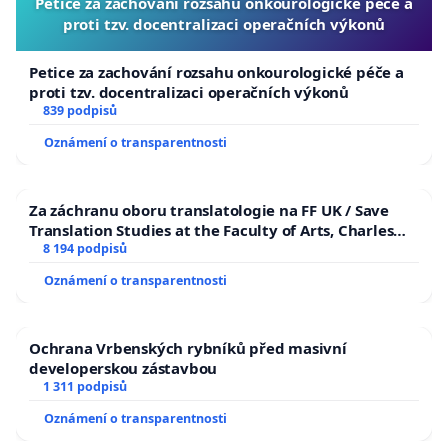
Petice za zachování rozsahu onkourologické péče a
proti tzv. docentralizaci operačních výkonů
Petice za zachování rozsahu onkourologické péče a
proti tzv. docentralizaci operačních výkonů
839 podpisů
Oznámení o transparentnosti
Za záchranu oboru translatologie na FF UK / Save
Translation Studies at the Faculty of Arts, Charles
University
8 194 podpisů
Oznámení o transparentnosti
Ochrana Vrbenských rybníků před masivní
developerskou zástavbou
1 311 podpisů
Oznámení o transparentnosti