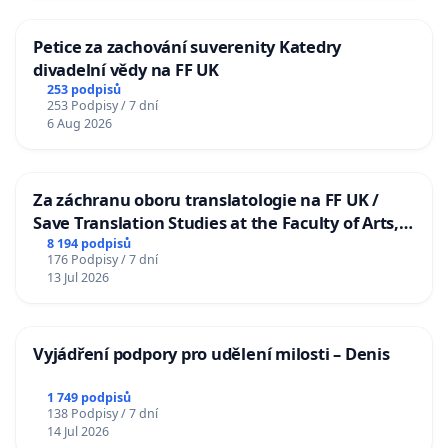
Petice za zachování suverenity Katedry
divadelní vědy na FF UK
253 podpisů
253 Podpisy / 7 dní
6 Aug 2026
Za záchranu oboru translatologie na FF UK /
Save Translation Studies at the Faculty of Arts,
Charles University
8 194 podpisů
176 Podpisy / 7 dní
13 Jul 2026
Vyjádření podpory pro udělení milosti – Denis
1 749 podpisů
138 Podpisy / 7 dní
14 Jul 2026