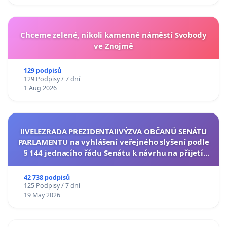
Chceme zelené, nikoli kamenné náměstí Svobody
ve Znojmě
129 podpisů
129 Podpisy / 7 dní
1 Aug 2026
‼️VELEZRADA PREZIDENTA‼️VÝZVA OBČANŮ SENÁTU
PARLAMENTU na vyhlášení veřejného slyšení podle
§ 144 jednacího řádu Senátu k návrhu na přijetí
usnesení k podání ústavní žaloby na prezidenta
republiky
42 738 podpisů
125 Podpisy / 7 dní
19 May 2026