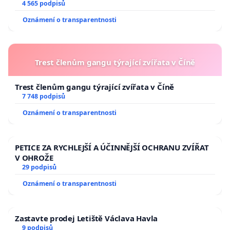
aby se tragédie malé Viktorky už nemohla opakovat!
4 565 podpisů
Oznámení o transparentnosti
Trest členům gangu týrající zvířata v Číně
Trest členům gangu týrající zvířata v Číně
7 748 podpisů
Oznámení o transparentnosti
PETICE ZA RYCHLEJŠÍ A ÚČINNĚJŠÍ OCHRANU ZVÍŘAT
V OHROŽE
29 podpisů
Oznámení o transparentnosti
Zastavte prodej Letiště Václava Havla
9 podpisů