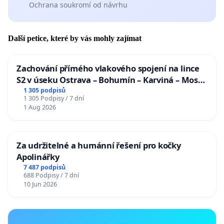
Ochrana soukromí od návrhu
Další petice, které by vás mohly zajímat
Zachování přímého vlakového spojení na lince
S2 v úseku Ostrava – Bohumín – Karviná – Mosty
u Jablunkova
1 305 podpisů
1 305 Podpisy / 7 dní
1 Aug 2026
Za udržitelné a humánní řešení pro kočky
Apolinářky
7 487 podpisů
688 Podpisy / 7 dní
10 Jun 2026