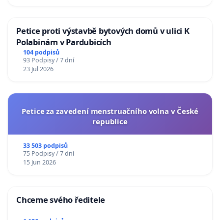
Petice proti výstavbě bytových domů v ulici K
Polabinám v Pardubicích
104 podpisů
93 Podpisy / 7 dní
23 Jul 2026
Petice za zavedení menstruačního volna v České
republice
33 503 podpisů
75 Podpisy / 7 dní
15 Jun 2026
Chceme svého ředitele