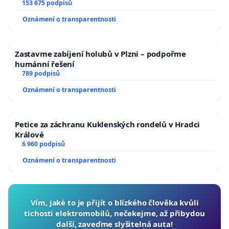
153 675 podpisů
Oznámení o transparentnosti
Zastavme zabíjení holubů v Plzni – podpořme
humánní řešení
789 podpisů
Oznámení o transparentnosti
Petice za záchranu Kuklenských rondelů v Hradci
Králové
6 960 podpisů
Oznámení o transparentnosti
Vím, jaké to je přijít o blízkého člověka kvůli
tichosti elektromobilů, nečekejme, až přibydou
další, zaveďme slyšitelná auta!