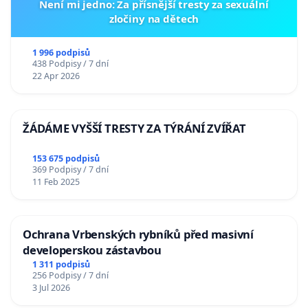
Není mi jedno: Za přísnější tresty za sexuální
zločiny na dětech
1 996 podpisů
438 Podpisy / 7 dní
22 Apr 2026
ŽÁDÁME VYŠŠÍ TRESTY ZA TÝRÁNÍ ZVÍŘAT
153 675 podpisů
369 Podpisy / 7 dní
11 Feb 2025
Ochrana Vrbenských rybníků před masivní
developerskou zástavbou
1 311 podpisů
256 Podpisy / 7 dní
3 Jul 2026