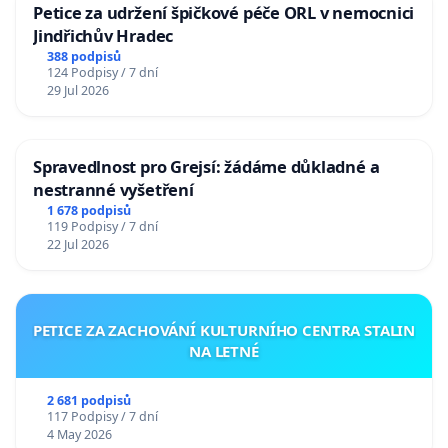
Petice za udržení špičkové péče ORL v nemocnici
Jindřichův Hradec
388 podpisů
124 Podpisy / 7 dní
29 Jul 2026
Spravedlnost pro Grejsí: žádáme důkladné a
nestranné vyšetření
1 678 podpisů
119 Podpisy / 7 dní
22 Jul 2026
PETICE ZA ZACHOVÁNÍ KULTURNÍHO CENTRA STALIN
NA LETNÉ
2 681 podpisů
117 Podpisy / 7 dní
4 May 2026