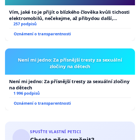
Vím, jaké to je přijít o blízkého člověka kvůli tichosti
elektromobilů, nečekejme, až přibydou další,
zaveďme slyšitelná auta!
257 podpisů
Oznámení o transparentnosti
Není mi jedno: Za přísnější tresty za sexuální
zločiny na dětech
Není mi jedno: Za přísnější tresty za sexuální zločiny
na dětech
1 996 podpisů
Oznámení o transparentnosti
SPUSŤTE VLASTNÍ PETICI
Chcete něco změnit?