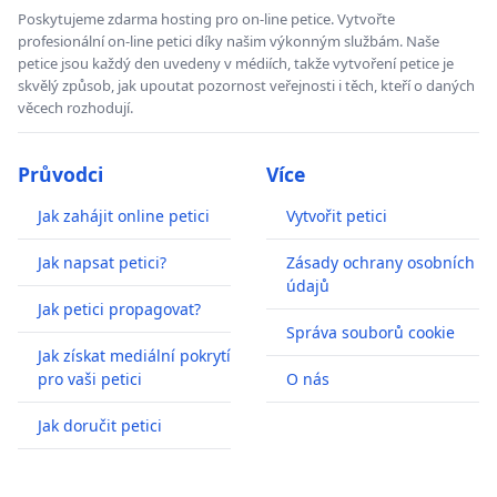
Poskytujeme zdarma hosting pro on-line petice. Vytvořte
profesionální on-line petici díky našim výkonným službám. Naše
petice jsou každý den uvedeny v médiích, takže vytvoření petice je
skvělý způsob, jak upoutat pozornost veřejnosti i těch, kteří o daných
věcech rozhodují.
Průvodci
Více
Jak zahájit online petici
Vytvořit petici
Jak napsat petici?
Zásady ochrany osobních
údajů
Jak petici propagovat?
Správa souborů cookie
Jak získat mediální pokrytí
pro vaši petici
O nás
Jak doručit petici