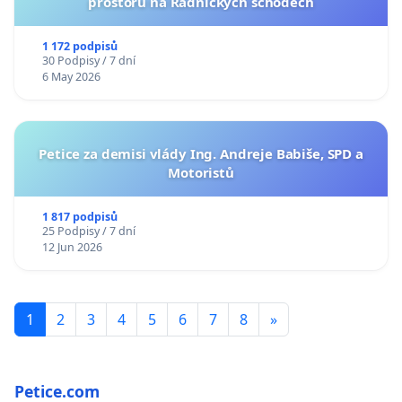
prostoru na Radnických schodech
1 172 podpisů
30 Podpisy / 7 dní
6 May 2026
Petice za demisi vlády Ing. Andreje Babiše, SPD a
Motoristů
1 817 podpisů
25 Podpisy / 7 dní
12 Jun 2026
1
2
3
4
5
6
7
8
»
Petice.com