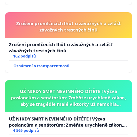
Zrušení promlčecích lhůt u závažných a zvlášť
závažných trestných činů
Zrušení promlčecích lhůt u závažných a zvlášť
závažných trestných činů
162 podpisů
Oznámení o transparentnosti
UŽ NIKDY SMRT NEVINNÉHO DÍTĚTE ! Výzva
poslancům a senátorům: Změňte urychleně zákon,
aby se tragédie malé Viktorky už nemohla
opakovat!
UŽ NIKDY SMRT NEVINNÉHO DÍTĚTE ! Výzva
poslancům a senátorům: Změňte urychleně zákon,
aby se tragédie malé Viktorky už nemohla opakovat!
4 565 podpisů