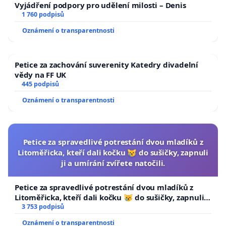
Vyjádření podpory pro udělení milosti – Denis
1 760 podpisů
Oznámení o transparentnosti
Petice za zachování suverenity Katedry divadelní
vědy na FF UK
445 podpisů
Oznámení o transparentnosti
Petice za spravedlivé potrestání dvou mladíků z
Litoměřicka, kteří dali kočku 😿 do sušičky, zapnuli
ji a umírání zvířete natočili.
Petice za spravedlivé potrestání dvou mladíků z
Litoměřicka, kteří dali kočku 😿 do sušičky, zapnuli ji
a umírání zvířete natočili.
3 753 podpisů
Oznámení o transparentnosti