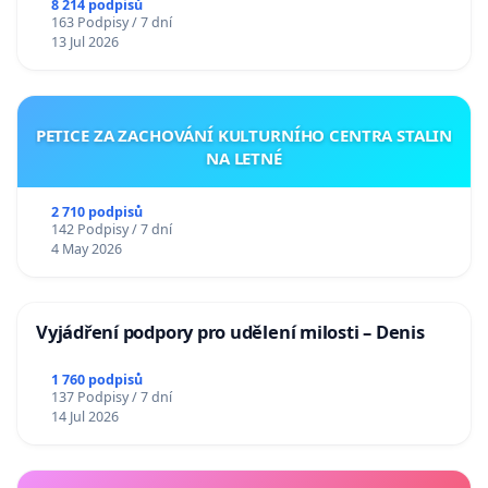
Charles University
8 214 podpisů
163 Podpisy / 7 dní
13 Jul 2026
PETICE ZA ZACHOVÁNÍ KULTURNÍHO CENTRA STALIN
NA LETNÉ
2 710 podpisů
142 Podpisy / 7 dní
4 May 2026
Vyjádření podpory pro udělení milosti – Denis
1 760 podpisů
137 Podpisy / 7 dní
14 Jul 2026