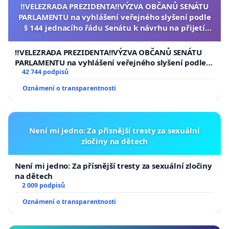
‼️VELEZRADA PREZIDENTA‼️VÝZVA OBČANŮ SENÁTU
PARLAMENTU na vyhlášení veřejného slyšení podle
§ 144 jednacího řádu Senátu k návrhu na přijetí
usnesení k podání ústavní žaloby na prezidenta
republiky
‼️VELEZRADA PREZIDENTA‼️VÝZVA OBČANŮ SENÁTU
PARLAMENTU na vyhlášení veřejného slyšení podle §
144 jednacího řádu Senátu k návrhu na přijetí
42 744 podpisů
usnesení k podání ústavní žaloby na prezidenta
Oznámení o transparentnosti
republiky
Není mi jedno: Za přísnější tresty za sexuální
zločiny na dětech
Není mi jedno: Za přísnější tresty za sexuální zločiny
na dětech
2 009 podpisů
Oznámení o transparentnosti