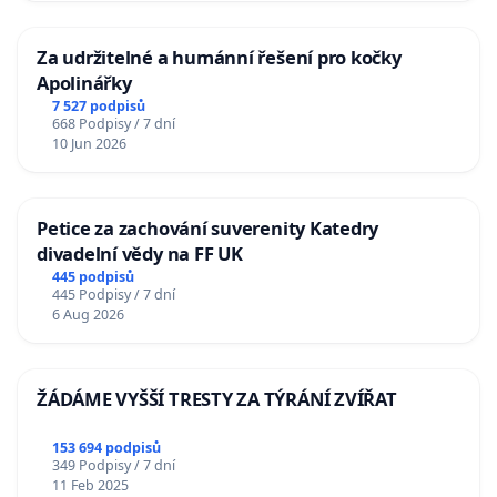
Za udržitelné a humánní řešení pro kočky
Apolinářky
7 527 podpisů
668 Podpisy / 7 dní
10 Jun 2026
Petice za zachování suverenity Katedry
divadelní vědy na FF UK
445 podpisů
445 Podpisy / 7 dní
6 Aug 2026
ŽÁDÁME VYŠŠÍ TRESTY ZA TÝRÁNÍ ZVÍŘAT
153 694 podpisů
349 Podpisy / 7 dní
11 Feb 2025