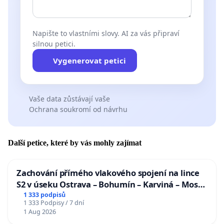
Napište to vlastními slovy. AI za vás připraví
silnou petici.
Vygenerovat petici
Vaše data zůstávají vaše
Ochrana soukromí od návrhu
Další petice, které by vás mohly zajímat
Zachování přímého vlakového spojení na lince
S2 v úseku Ostrava – Bohumín – Karviná – Mosty
u Jablunkova
1 333 podpisů
1 333 Podpisy / 7 dní
1 Aug 2026