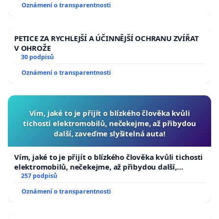
Oznámení o transparentnosti
PETICE ZA RYCHLEJŠÍ A ÚČINNĚJŠÍ OCHRANU ZVÍŘAT
V OHROŽE
30 podpisů
Oznámení o transparentnosti
Vím, jaké to je přijít o blízkého člověka kvůli
tichosti elektromobilů, nečekejme, až přibydou
další, zaveďme slyšitelná auta!
Vím, jaké to je přijít o blízkého člověka kvůli tichosti
elektromobilů, nečekejme, až přibydou další,
zaveďme slyšitelná auta!
257 podpisů
Oznámení o transparentnosti