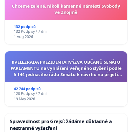
Chceme zelené, nikoli kamenné náměstí Svobody
ve Znojmě
132 podpisů
132 Podpisy / 7 dní
1 Aug 2026
‼️VELEZRADA PREZIDENTA‼️VÝZVA OBČANŮ SENÁTU
PARLAMENTU na vyhlášení veřejného slyšení podle
§ 144 jednacího řádu Senátu k návrhu na přijetí
usnesení k podání ústavní žaloby na prezidenta
republiky
42 744 podpisů
120 Podpisy / 7 dní
19 May 2026
Spravedlnost pro Grejsí: žádáme důkladné a
nestranné vyšetření