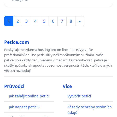
6 May 2026
1
2
3
4
5
6
7
8
»
Petice.com
Poskytujeme zdarma hosting pro on-line petice. Vytvořte
profesionální on-line petici díky našim výkonným službám. Naše
petice jsou každý den uvedeny v médiích, takže vytvoření petice je
skvělý způsob, jak upoutat pozornost veřejnosti i těch, kteří o daných
věcech rozhodují.
Průvodci
Více
Jak zahájit online petici
Vytvořit petici
Jak napsat petici?
Zásady ochrany osobních
údajů