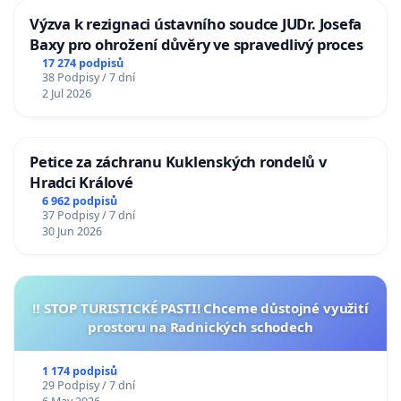
Výzva k rezignaci ústavního soudce JUDr. Josefa
Baxy pro ohrožení důvěry ve spravedlivý proces
17 274 podpisů
38 Podpisy / 7 dní
2 Jul 2026
Petice za záchranu Kuklenských rondelů v
Hradci Králové
6 962 podpisů
37 Podpisy / 7 dní
30 Jun 2026
‼️ STOP TURISTICKÉ PASTI! Chceme důstojné využití
prostoru na Radnických schodech
1 174 podpisů
29 Podpisy / 7 dní