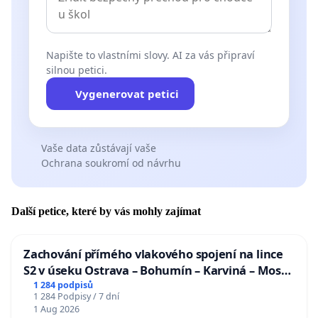
Napište to vlastními slovy. AI za vás připraví
silnou petici.
Vygenerovat petici
Vaše data zůstávají vaše
Ochrana soukromí od návrhu
Další petice, které by vás mohly zajímat
Zachování přímého vlakového spojení na lince
S2 v úseku Ostrava – Bohumín – Karviná – Mosty
u Jablunkova
1 284 podpisů
1 284 Podpisy / 7 dní
1 Aug 2026