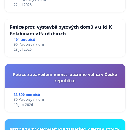
22 Jul 2026
Petice proti výstavbě bytových domů v ulici K
Polabinám v Pardubicích
101 podpisů
90 Podpisy / 7 dní
23 Jul 2026
Petice za zavedení menstruačního volna v České
republice
33 500 podpisů
80 Podpisy / 7 dní
15 Jun 2026
PETICE ZA ZACHOVÁNÍ KULTURNÍHO CENTRA STALIN