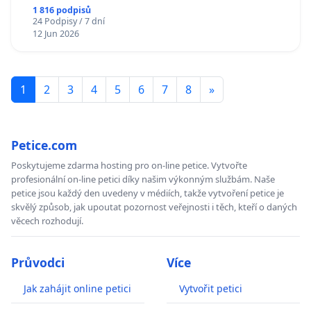
1 816 podpisů
24 Podpisy / 7 dní
12 Jun 2026
1
2
3
4
5
6
7
8
»
Petice.com
Poskytujeme zdarma hosting pro on-line petice. Vytvořte
profesionální on-line petici díky našim výkonným službám. Naše
petice jsou každý den uvedeny v médiích, takže vytvoření petice je
skvělý způsob, jak upoutat pozornost veřejnosti i těch, kteří o daných
věcech rozhodují.
Průvodci
Více
Jak zahájit online petici
Vytvořit petici