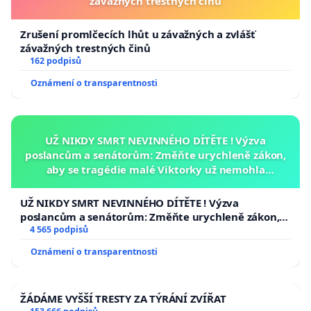
závažných trestných činů
Zrušení promlčecích lhůt u závažných a zvlášť
závažných trestných činů
162 podpisů
Oznámení o transparentnosti
UŽ NIKDY SMRT NEVINNÉHO DÍTĚTE ! Výzva
poslancům a senátorům: Změňte urychleně zákon,
aby se tragédie malé Viktorky už nemohla
opakovat!
UŽ NIKDY SMRT NEVINNÉHO DÍTĚTE ! Výzva
poslancům a senátorům: Změňte urychleně zákon,
aby se tragédie malé Viktorky už nemohla opakovat!
4 565 podpisů
Oznámení o transparentnosti
ŽÁDÁME VYŠŠÍ TRESTY ZA TÝRÁNÍ ZVÍŘAT