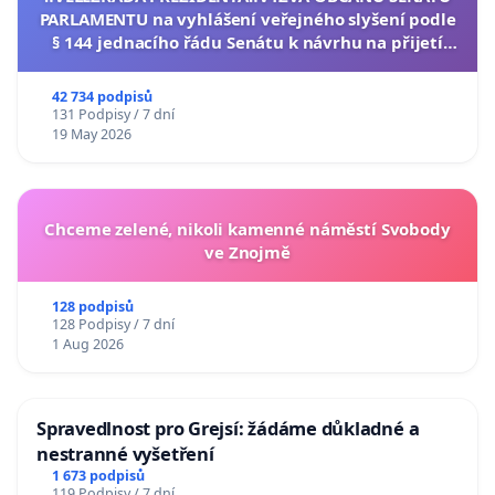
PARLAMENTU na vyhlášení veřejného slyšení podle
§ 144 jednacího řádu Senátu k návrhu na přijetí
usnesení k podání ústavní žaloby na prezidenta
republiky
42 734 podpisů
131 Podpisy / 7 dní
19 May 2026
Chceme zelené, nikoli kamenné náměstí Svobody
ve Znojmě
128 podpisů
128 Podpisy / 7 dní
1 Aug 2026
Spravedlnost pro Grejsí: žádáme důkladné a
nestranné vyšetření
1 673 podpisů
119 Podpisy / 7 dní