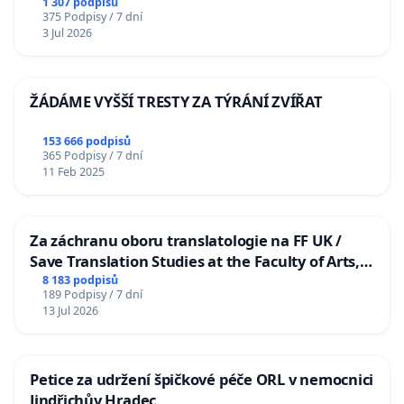
1 307 podpisů
375 Podpisy / 7 dní
3 Jul 2026
ŽÁDÁME VYŠŠÍ TRESTY ZA TÝRÁNÍ ZVÍŘAT
153 666 podpisů
365 Podpisy / 7 dní
11 Feb 2025
Za záchranu oboru translatologie na FF UK /
Save Translation Studies at the Faculty of Arts,
Charles University
8 183 podpisů
189 Podpisy / 7 dní
13 Jul 2026
Petice za udržení špičkové péče ORL v nemocnici
Jindřichův Hradec