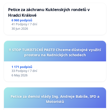
Petice za záchranu Kuklenských rondelů v
Hradci Králové
6 960 podpisů
41 Podpisy / 7 dní
30 Jun 2026
‼️ STOP TURISTICKÉ PASTI! Chceme důstojné využití
prostoru na Radnických schodech
1 171 podpisů
33 Podpisy / 7 dní
6 May 2026
Petice za demisi vlády Ing. Andreje Babiše, SPD a
Motoristů