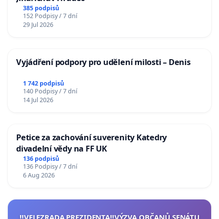
385 podpisů
152 Podpisy / 7 dní
29 Jul 2026
Vyjádření podpory pro udělení milosti – Denis
1 742 podpisů
140 Podpisy / 7 dní
14 Jul 2026
Petice za zachování suverenity Katedry
divadelní vědy na FF UK
136 podpisů
136 Podpisy / 7 dní
6 Aug 2026
‼️VELEZRADA PREZIDENTA‼️VÝZVA OBČANŮ SENÁTU