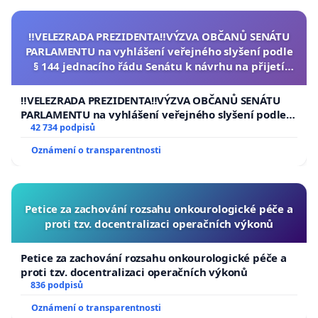
‼️VELEZRADA PREZIDENTA‼️VÝZVA OBČANŮ SENÁTU
PARLAMENTU na vyhlášení veřejného slyšení podle
§ 144 jednacího řádu Senátu k návrhu na přijetí
usnesení k podání ústavní žaloby na prezidenta
republiky
‼️VELEZRADA PREZIDENTA‼️VÝZVA OBČANŮ SENÁTU
PARLAMENTU na vyhlášení veřejného slyšení podle §
144 jednacího řádu Senátu k návrhu na přijetí
42 734 podpisů
usnesení k podání ústavní žaloby na prezidenta
Oznámení o transparentnosti
republiky
Petice za zachování rozsahu onkourologické péče a
proti tzv. docentralizaci operačních výkonů
Petice za zachování rozsahu onkourologické péče a
proti tzv. docentralizaci operačních výkonů
836 podpisů
Oznámení o transparentnosti