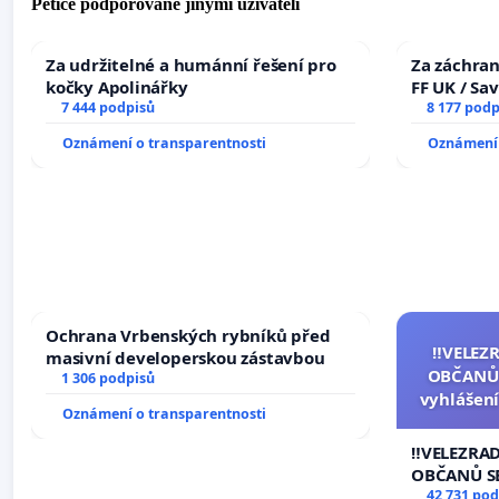
Petice podporované jinými uživateli
Za udržitelné a humánní řešení pro
Za záchran
kočky Apolinářky
FF UK / Sa
7 444 podpisů
the Faculty
8 177 podp
University
Oznámení o transparentnosti
Oznámení 
Ochrana Vrbenských rybníků před
‼️VELEZ
masivní developerskou zástavbou
OBČANŮ
1 306 podpisů
vyhlášení
Oznámení o transparentnosti
144 jedna
na přijet
‼️VELEZRA
žaloby 
OBČANŮ S
vyhlášení 
42 731 pod