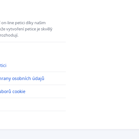
on-line petici díky našim
e vytvoření petice je skvělý
rozhodují.
tici
hrany osobních údajů
uborů cookie