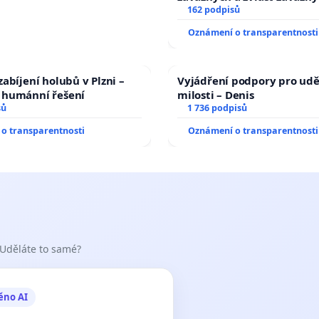
trestných činů
162 podpisů
Oznámení o transparentnosti
abíjení holubů v Plzni –
Vyjádření podpory pro udě
humánní řešení
milosti – Denis
sů
1 736 podpisů
o transparentnosti
Oznámení o transparentnosti
 Uděláte to samé?
ěno AI