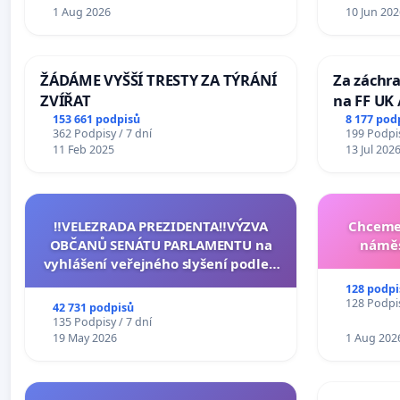
1 Aug 2026
10 Jun 202
ŽÁDÁME VYŠŠÍ TRESTY ZA TÝRÁNÍ
Za záchra
ZVÍŘAT
na FF UK 
Studies at
153 661 podpisů
8 177 pod
362 Podpisy / 7 dní
199 Podpis
Charles U
11 Feb 2025
13 Jul 202
‼️VELEZRADA PREZIDENTA‼️VÝZVA
Chceme 
OBČANŮ SENÁTU PARLAMENTU na
náměs
vyhlášení veřejného slyšení podle §
144 jednacího řádu Senátu k návrhu
128 podpi
na přijetí usnesení k podání ústavní
128 Podpis
42 731 podpisů
žaloby na prezidenta republiky
135 Podpisy / 7 dní
19 May 2026
1 Aug 202