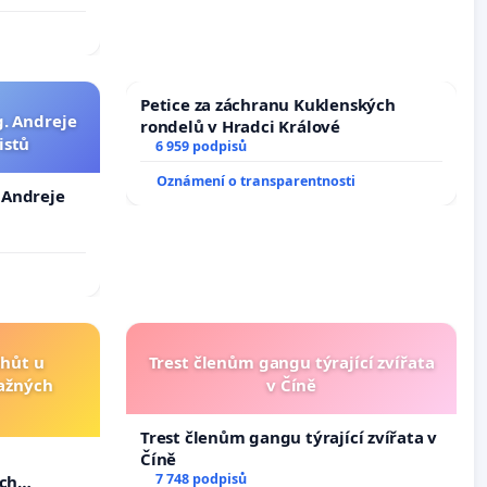
Petice za záchranu Kuklenských
g. Andreje
rondelů v Hradci Králové
istů
6 959 podpisů
Oznámení o transparentnosti
. Andreje
lhůt u
Trest členům gangu týrající zvířata
važných
v Číně
Trest členům gangu týrající zvířata v
Číně
u
7 748 podpisů
ých