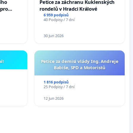
ího
Petice za záchranu Kuklenských
 pro
rondelů v Hradci Králové
vedlivý
6 959 podpisů
40 Podpisy / 7 dní
30 Jun 2026
í!
Petice za demisi vlády Ing. Andreje
Babiše, SPD a Motoristů
1 816 podpisů
25 Podpisy / 7 dní
12 Jun 2026