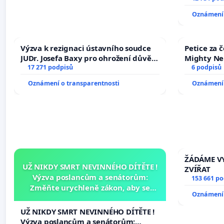
144 jednac
Oznámení 
na přijetí
žaloby na 
Výzva k rezignaci ústavního soudce
Petice za 
JUDr. Josefa Baxy pro ohrožení důvěry
Mighty Ne
ve spravedlivý proces
17 271 podpisů
6 podpisů
Oznámení o transparentnosti
Oznámení 
ŽÁDÁME VY
UŽ NIKDY SMRT NEVINNÉHO DÍTĚTE !
ZVÍŘAT
Výzva poslancům a senátorům:
153 661 p
Změňte urychleně zákon, aby se
Oznámení 
tragédie malé Viktorky už nemohla
opakovat!
UŽ NIKDY SMRT NEVINNÉHO DÍTĚTE !
Výzva poslancům a senátorům: