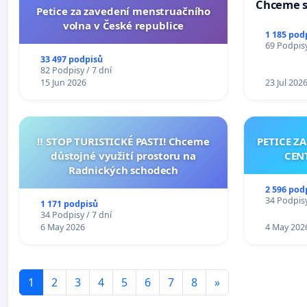
Chceme s
Petice za zavedení menstruačního
volna v České republice
1 185 pod
69 Podpisy
33 497 podpisů
82 Podpisy / 7 dní
15 Jun 2026
23 Jul 202
‼️ STOP TURISTICKÉ PASTI! Chceme
PETICE Z
důstojné využití prostoru na
CEN
Radnických schodech
2 596 pod
34 Podpisy
1 171 podpisů
34 Podpisy / 7 dní
6 May 2026
4 May 202
1
2
3
4
5
6
7
8
»