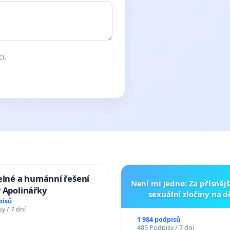
ci.
elné a humánní řešení
Není mi jedno: Za přísnějš
 Apolinářky
sexuální zločiny na 
pisů
y / 7 dní
1 984 podpisů
485 Podpisy / 7 dní