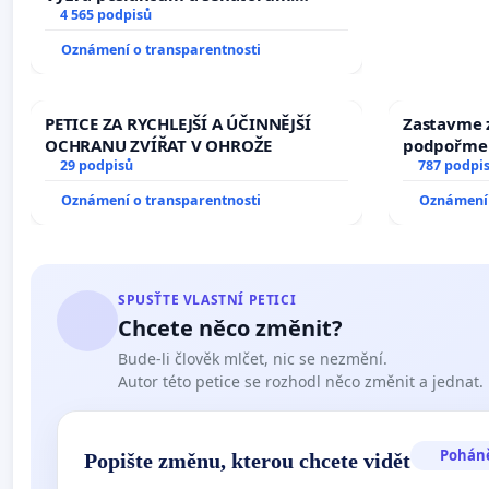
Změňte urychleně zákon, aby se
4 565 podpisů
tragédie malé Viktorky už nemohla
Oznámení o transparentnosti
opakovat!
PETICE ZA RYCHLEJŠÍ A ÚČINNĚJŠÍ
Zastavme z
OCHRANU ZVÍŘAT V OHROŽE
podpořme 
29 podpisů
787 podpi
Oznámení o transparentnosti
Oznámení 
SPUSŤTE VLASTNÍ PETICI
Chcete něco změnit?
Bude-li člověk mlčet, nic se nezmění.
Autor této petice se rozhodl něco změnit a jednat.
Pohán
Popište změnu, kterou chcete vidět