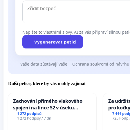
Napište to vlastními slovy. AI za vás připraví silnou peti
Vygenerovat petici
Vaše data zůstávají vaše
Ochrana soukromí od návrhu
Další petice, které by vás mohly zajímat
Zachování přímého vlakového
Za udržit
spojení na lince S2 v úseku
pro kočky
Ostrava – Bohumín – Karviná –
1 272 podpisů
7 444 pod
1 272 Podpisy / 7 dní
725 Podpis
Mosty u Jablunkova