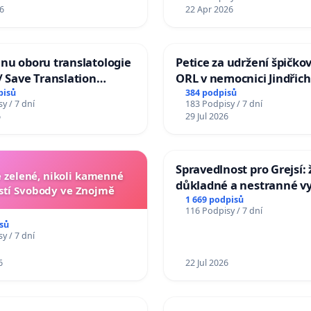
6
22 Apr 2026
nu oboru translatologie
Petice za udržení špičko
/ Save Translation
ORL v nemocnici Jindřic
 the Faculty of Arts,
Hradec
pisů
384 podpisů
y / 7 dní
183 Podpisy / 7 dní
niversity
6
29 Jul 2026
Spravedlnost pro Grejsí
zelené, nikoli kamenné
důkladné a nestranné vy
tí Svobody ve Znojmě
1 669 podpisů
116 Podpisy / 7 dní
sů
y / 7 dní
6
22 Jul 2026