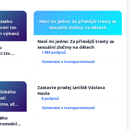
ozsahu
Není mi jedno: Za přísnější tresty za
oti tzv.
sexuální zločiny na dětech
ch výkonů
Není mi jedno: Za přísnější tresty za
sexuální zločiny na dětech
u
1 984 podpisů
i tzv.
 výkonů
Oznámení o transparentnosti
Zastavte prodej Letiště Václava
blízkého
Havla
sti
8 podpisů
jme, až
Oznámení o transparentnosti
slyšitelná
kého
tromobilů,
ší,