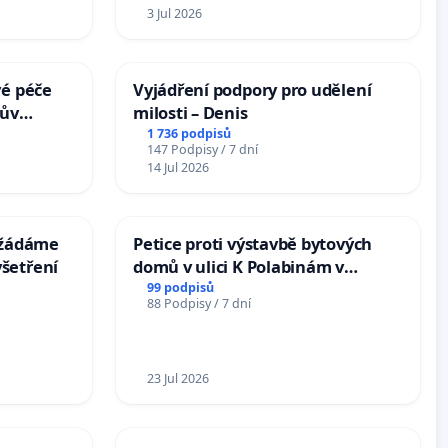
3 Jul 2026
vé péče
Vyjádření podpory pro udělení
hův
milosti – Denis
1 736 podpisů
147 Podpisy / 7 dní
14 Jul 2026
: žádáme
Petice proti výstavbě bytových
šetření
domů v ulici K Polabinám v
Pardubicích
99 podpisů
88 Podpisy / 7 dní
23 Jul 2026