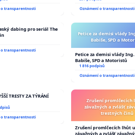
ího řádu Senátu k návrhu
zaveďme slyšitelná auta!
o transparentnosti
Oznámení o transparentnosti
 usnesení k podání ústavní
prezidenta republiky
český dabing pro seriál The
Petice za demisi vlády In
in
Babiše, SPD a Motor
o transparentnosti
Petice za demisi vlády Ing
Babiše, SPD a Motoristů
1 816 podpisů
Oznámení o transparentnosti
ŠŠÍ TRESTY ZA TÝRÁNÍ
Zrušení promlčecích 
závažných a zvlášť zá
odpisů
trestných činů
o transparentnosti
Zrušení promlčecích lhůt 
závažných a zvlášť závažn