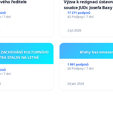
vého ředitele
Výzva k rezignaci ústavn
soudce JUDr. Josefa Baxy
ohrožení důvěry ve spra
pisů
17 271 podpisů
 / 7 dní
42 Podpisy / 7 dní
proces
6
2 Jul 2026
A ZACHOVÁNÍ KULTURNÍHO
Břehy bez omezen
TRA STALIN NA LETNÉ
1 991 podpisů
26 Podpisy / 7 dní
pisů
 / 7 dní
6
24 Jan 2024