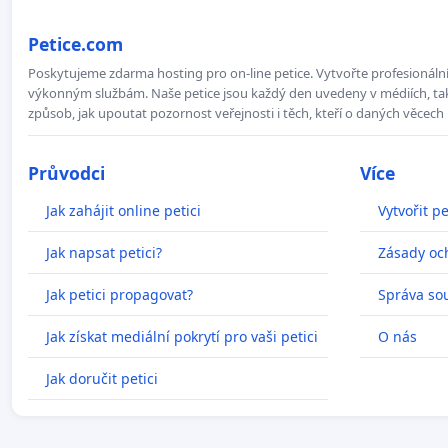
Petice.com
Poskytujeme zdarma hosting pro on-line petice. Vytvořte profesionální 
výkonným službám. Naše petice jsou každý den uvedeny v médiích, takž
způsob, jak upoutat pozornost veřejnosti i těch, kteří o daných věcech 
Průvodci
Více
Jak zahájit online petici
Vytvořit pe
Jak napsat petici?
Zásady oc
Jak petici propagovat?
Správa so
Jak získat mediální pokrytí pro vaši petici
O nás
Jak doručit petici