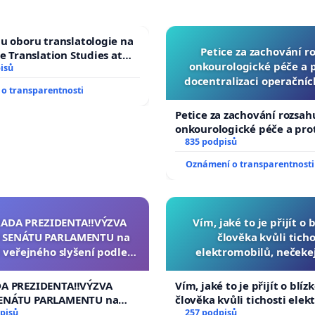
u oboru translatologie na
Petice za zachování r
ve Translation Studies at
onkourologické péče a pr
 of Arts, Charles
isů
docentralizaci operační
o transparentnosti
Petice za zachování rozsah
onkourologické péče a prot
docentralizaci operačních
835 podpisů
Oznámení o transparentnosti
RADA PREZIDENTA‼️VÝZVA
Vím, jaké to je přijít o 
 SENÁTU PARLAMENTU na
člověka kvůli ticho
 veřejného slyšení podle §
elektromobilů, nečeke
cího řádu Senátu k návrhu
přibydou další, zaveďme 
í usnesení k podání ústavní
auta!
DA PREZIDENTA‼️VÝZVA
Vím, jaké to je přijít o blíz
na prezidenta republiky
ENÁTU PARLAMENTU na
člověka kvůli tichosti elek
veřejného slyšení podle §
pisů
nečekejme, až přibydou dal
257 podpisů