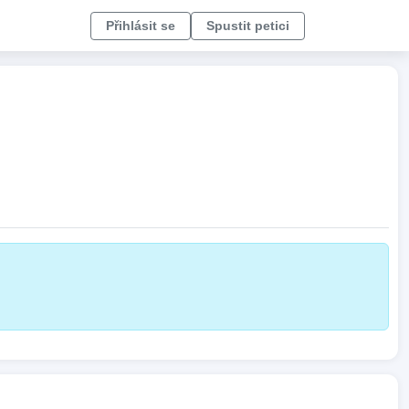
Přihlásit se
Spustit petici