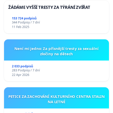
ŽÁDÁME VYŠŠÍ TRESTY ZA TÝRÁNÍ ZVÍŘAT
153 724 podpisů
344 Podpisy / 7 dní
11 Feb 2025
Není mi jedno: Za přísnější tresty za sexuální
zločiny na dětech
2 033 podpisů
283 Podpisy / 7 dní
22 Apr 2026
PETICE ZA ZACHOVÁNÍ KULTURNÍHO CENTRA STALIN
NA LETNÉ