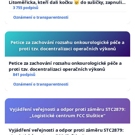
Litoměřicka, kteří dali kočku 😿 do sušičky, zapnuli ji
a umírání zvířete natočili.
3 755 podpisů
Oznámení o transparentnosti
Petice za zachování rozsahu onkourologické péče a
proti tzv. docentralizaci operačních výkonů
Petice za zachování rozsahu onkourologické péče a
proti tzv. docentralizaci operačních výkonů
841 podpisů
Oznámení o transparentnosti
Vyjádření veřejnosti a odpor proti záměru STC2879:
„Logistické centrum FCC Sluštice“
Vyjádření veřejnosti a odpor proti záměru STC2879: