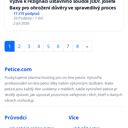
Výzva k rezignaci ústavního soudce JUDr. Josefa
Baxy pro ohrožení důvěry ve spravedlivý proces
17 275 podpisů
33 Podpisy / 7 dní
2 Jul 2026
1
2
3
4
5
6
7
8
»
Petice.com
Poskytujeme zdarma hosting pro on-line petice. Vytvořte
profesionální on-line petici díky našim výkonným službám. Naše
petice jsou každý den uvedeny v médiích, takže vytvoření petice je
skvělý způsob, jak upoutat pozornost veřejnosti i těch, kteří o daných
věcech rozhodují.
Průvodci
Více