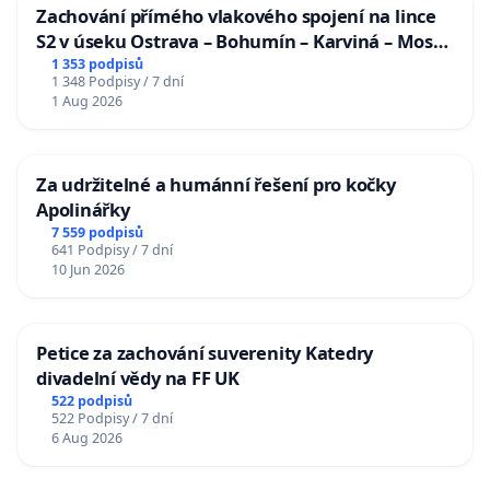
Zachování přímého vlakového spojení na lince
S2 v úseku Ostrava – Bohumín – Karviná – Mosty
u Jablunkova
1 353 podpisů
1 348 Podpisy / 7 dní
1 Aug 2026
Za udržitelné a humánní řešení pro kočky
Apolinářky
7 559 podpisů
641 Podpisy / 7 dní
10 Jun 2026
Petice za zachování suverenity Katedry
divadelní vědy na FF UK
522 podpisů
522 Podpisy / 7 dní
6 Aug 2026