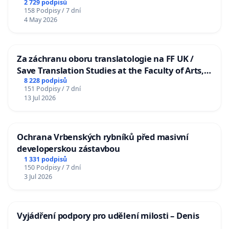
2 729 podpisů
158 Podpisy / 7 dní
4 May 2026
Za záchranu oboru translatologie na FF UK /
Save Translation Studies at the Faculty of Arts,
Charles University
8 228 podpisů
151 Podpisy / 7 dní
13 Jul 2026
Ochrana Vrbenských rybníků před masivní
developerskou zástavbou
1 331 podpisů
150 Podpisy / 7 dní
3 Jul 2026
Vyjádření podpory pro udělení milosti – Denis