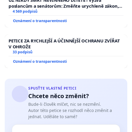
poslancům a senátorům: Změňte urychleně zákon,
aby se tragédie malé Viktorky už nemohla opakovat!
4 569 podpisů
Oznámení o transparentnosti
PETICE ZA RYCHLEJŠÍ A ÚČINNĚJŠÍ OCHRANU ZVÍŘAT
V OHROŽE
33 podpisů
Oznámení o transparentnosti
SPUSŤTE VLASTNÍ PETICI
Chcete něco změnit?
Bude-li člověk mlčet, nic se nezmění.
Autor této petice se rozhodl něco změnit a
jednat. Uděláte to samé?