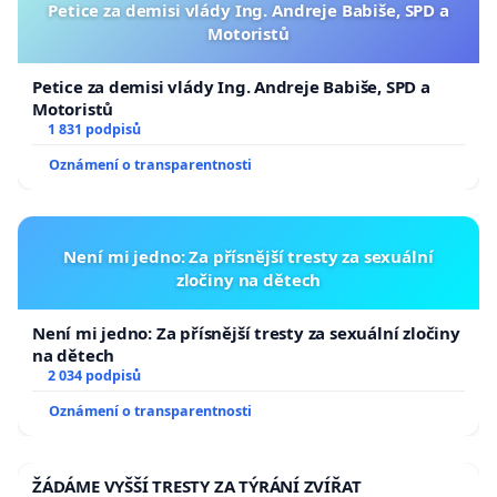
Petice za demisi vlády Ing. Andreje Babiše, SPD a
Motoristů
Petice za demisi vlády Ing. Andreje Babiše, SPD a
Motoristů
1 831 podpisů
Oznámení o transparentnosti
Není mi jedno: Za přísnější tresty za sexuální
zločiny na dětech
Není mi jedno: Za přísnější tresty za sexuální zločiny
na dětech
2 034 podpisů
Oznámení o transparentnosti
ŽÁDÁME VYŠŠÍ TRESTY ZA TÝRÁNÍ ZVÍŘAT