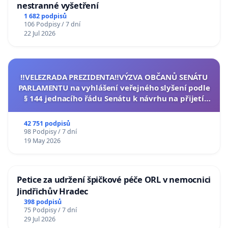
nestranné vyšetření
1 682 podpisů
106 Podpisy / 7 dní
22 Jul 2026
‼️VELEZRADA PREZIDENTA‼️VÝZVA OBČANŮ SENÁTU
PARLAMENTU na vyhlášení veřejného slyšení podle
§ 144 jednacího řádu Senátu k návrhu na přijetí
usnesení k podání ústavní žaloby na prezidenta
republiky
42 751 podpisů
98 Podpisy / 7 dní
19 May 2026
Petice za udržení špičkové péče ORL v nemocnici
Jindřichův Hradec
398 podpisů
75 Podpisy / 7 dní
29 Jul 2026