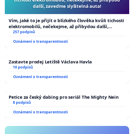
další, zaveďme slyšitelná auta!
Vím, jaké to je přijít o blízkého člověka kvůli tichosti
elektromobilů, nečekejme, až přibydou další,
zaveďme slyšitelná auta!
257 podpisů
Oznámení o transparentnosti
Zastavte prodej Letiště Václava Havla
10 podpisů
Oznámení o transparentnosti
Petice za český dabing pro seriál The Mighty Nein
8 podpisů
Oznámení o transparentnosti