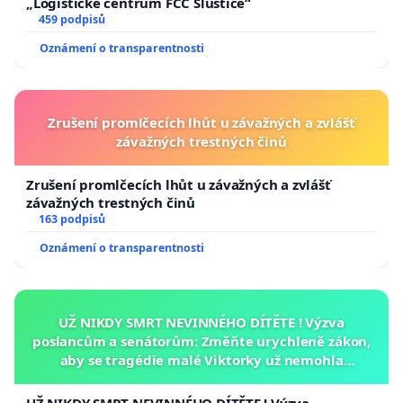
„Logistické centrum FCC Sluštice“
459 podpisů
Oznámení o transparentnosti
Zrušení promlčecích lhůt u závažných a zvlášť
závažných trestných činů
Zrušení promlčecích lhůt u závažných a zvlášť
závažných trestných činů
163 podpisů
Oznámení o transparentnosti
UŽ NIKDY SMRT NEVINNÉHO DÍTĚTE ! Výzva
poslancům a senátorům: Změňte urychleně zákon,
aby se tragédie malé Viktorky už nemohla
opakovat!
UŽ NIKDY SMRT NEVINNÉHO DÍTĚTE ! Výzva