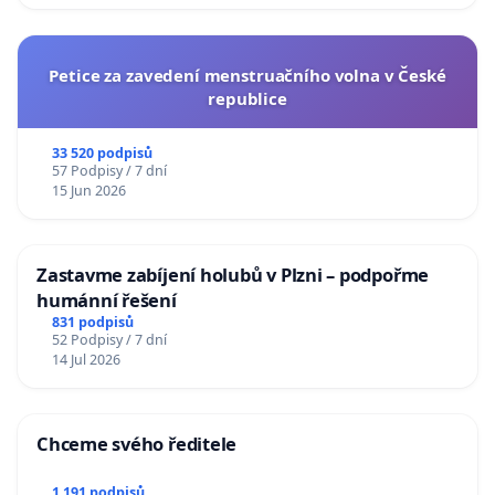
Petice za zavedení menstruačního volna v České
republice
33 520 podpisů
57 Podpisy / 7 dní
15 Jun 2026
Zastavme zabíjení holubů v Plzni – podpořme
humánní řešení
831 podpisů
52 Podpisy / 7 dní
14 Jul 2026
Chceme svého ředitele
1 191 podpisů