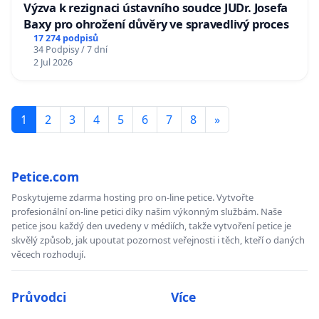
Výzva k rezignaci ústavního soudce JUDr. Josefa
Baxy pro ohrožení důvěry ve spravedlivý proces
17 274 podpisů
34 Podpisy / 7 dní
2 Jul 2026
1
2
3
4
5
6
7
8
»
Petice.com
Poskytujeme zdarma hosting pro on-line petice. Vytvořte
profesionální on-line petici díky našim výkonným službám. Naše
petice jsou každý den uvedeny v médiích, takže vytvoření petice je
skvělý způsob, jak upoutat pozornost veřejnosti i těch, kteří o daných
věcech rozhodují.
Průvodci
Více