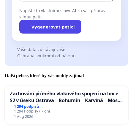
Napište to vlastními slovy. AI za vás připraví
silnou petici.
Vygenerovat petici
Vaše data zůstávají vaše
Ochrana soukromí od návrhu
Další petice, které by vás mohly zajímat
Zachování přímého vlakového spojení na lince
S2 v úseku Ostrava – Bohumín – Karviná – Mosty
u Jablunkova
1 294 podpisů
1 294 Podpisy / 7 dní
1 Aug 2026