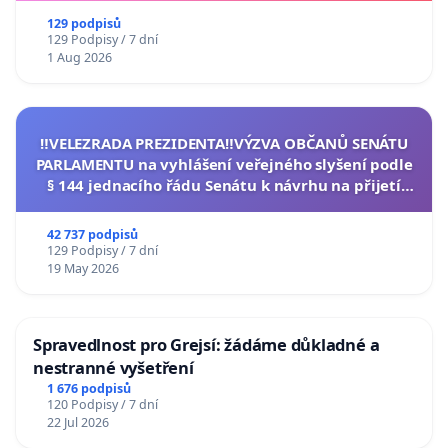
129 podpisů
129 Podpisy / 7 dní
1 Aug 2026
‼️VELEZRADA PREZIDENTA‼️VÝZVA OBČANŮ SENÁTU
PARLAMENTU na vyhlášení veřejného slyšení podle
§ 144 jednacího řádu Senátu k návrhu na přijetí
usnesení k podání ústavní žaloby na prezidenta
republiky
42 737 podpisů
129 Podpisy / 7 dní
19 May 2026
Spravedlnost pro Grejsí: žádáme důkladné a
nestranné vyšetření
1 676 podpisů
120 Podpisy / 7 dní
22 Jul 2026