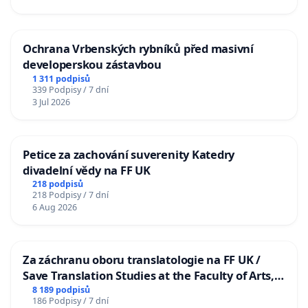
Ochrana Vrbenských rybníků před masivní
developerskou zástavbou
1 311 podpisů
339 Podpisy / 7 dní
3 Jul 2026
Petice za zachování suverenity Katedry
divadelní vědy na FF UK
218 podpisů
218 Podpisy / 7 dní
6 Aug 2026
Za záchranu oboru translatologie na FF UK /
Save Translation Studies at the Faculty of Arts,
Charles University
8 189 podpisů
186 Podpisy / 7 dní