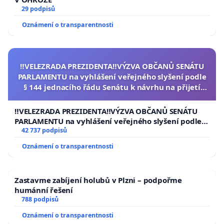
29 podpisů
Oznámení o transparentnosti
‼️VELEZRADA PREZIDENTA‼️VÝZVA OBČANŮ SENÁTU
PARLAMENTU na vyhlášení veřejného slyšení podle
§ 144 jednacího řádu Senátu k návrhu na přijetí
usnesení k podání ústavní žaloby na prezidenta
republiky
‼️VELEZRADA PREZIDENTA‼️VÝZVA OBČANŮ SENÁTU
PARLAMENTU na vyhlášení veřejného slyšení podle §
144 jednacího řádu Senátu k návrhu na přijetí
42 737 podpisů
usnesení k podání ústavní žaloby na prezidenta
Oznámení o transparentnosti
republiky
Zastavme zabíjení holubů v Plzni – podpořme
humánní řešení
788 podpisů
Oznámení o transparentnosti