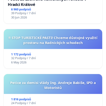
Hradci Králové
6 960 podpisů
39 Podpisy / 7 dní
30 Jun 2026
‼️ STOP TURISTICKÉ PASTI! Chceme důstojné využití
prostoru na Radnických schodech
1 172 podpisů
32 Podpisy / 7 dní
6 May 2026
Petice za demisi vlády Ing. Andreje Babiše, SPD a
Motoristů
1 816 podpisů
24 Podpisy / 7 dní