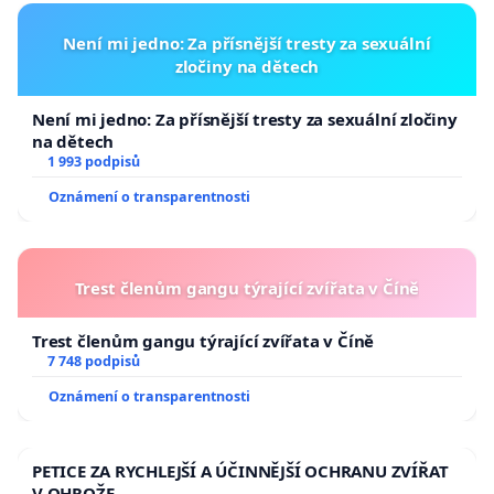
Není mi jedno: Za přísnější tresty za sexuální
zločiny na dětech
Není mi jedno: Za přísnější tresty za sexuální zločiny
na dětech
1 993 podpisů
Oznámení o transparentnosti
Trest členům gangu týrající zvířata v Číně
Trest členům gangu týrající zvířata v Číně
7 748 podpisů
Oznámení o transparentnosti
PETICE ZA RYCHLEJŠÍ A ÚČINNĚJŠÍ OCHRANU ZVÍŘAT
V OHROŽE