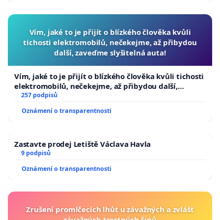
Vím, jaké to je přijít o blízkého člověka kvůli
tichosti elektromobilů, nečekejme, až přibydou
další, zaveďme slyšitelná auta!
Vím, jaké to je přijít o blízkého člověka kvůli tichosti
elektromobilů, nečekejme, až přibydou další,
zaveďme slyšitelná auta!
257 podpisů
Oznámení o transparentnosti
Zastavte prodej Letiště Václava Havla
9 podpisů
Oznámení o transparentnosti
Zrušení promlčecích lhůt u závažných a zvlášť
závažných trestných činů