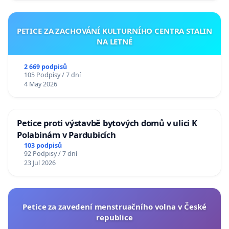
PETICE ZA ZACHOVÁNÍ KULTURNÍHO CENTRA STALIN
NA LETNÉ
2 669 podpisů
105 Podpisy / 7 dní
4 May 2026
Petice proti výstavbě bytových domů v ulici K
Polabinám v Pardubicích
103 podpisů
92 Podpisy / 7 dní
23 Jul 2026
Petice za zavedení menstruačního volna v České
republice