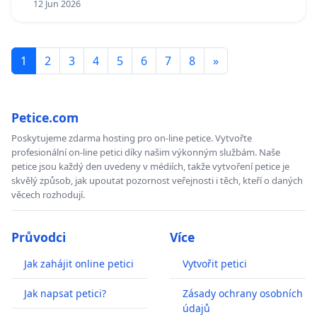
12 Jun 2026
1
2
3
4
5
6
7
8
»
Petice.com
Poskytujeme zdarma hosting pro on-line petice. Vytvořte
profesionální on-line petici díky našim výkonným službám. Naše
petice jsou každý den uvedeny v médiích, takže vytvoření petice je
skvělý způsob, jak upoutat pozornost veřejnosti i těch, kteří o daných
věcech rozhodují.
Průvodci
Více
Jak zahájit online petici
Vytvořit petici
Jak napsat petici?
Zásady ochrany osobních
údajů