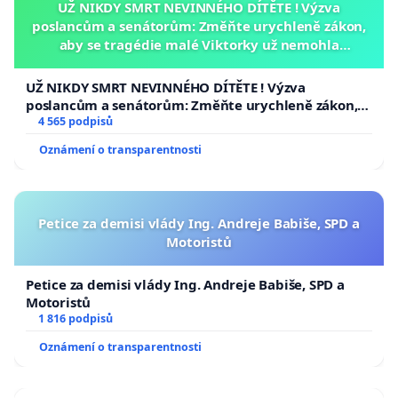
UŽ NIKDY SMRT NEVINNÉHO DÍTĚTE ! Výzva
poslancům a senátorům: Změňte urychleně zákon,
aby se tragédie malé Viktorky už nemohla
opakovat!
UŽ NIKDY SMRT NEVINNÉHO DÍTĚTE ! Výzva
poslancům a senátorům: Změňte urychleně zákon,
aby se tragédie malé Viktorky už nemohla opakovat!
4 565 podpisů
Oznámení o transparentnosti
Petice za demisi vlády Ing. Andreje Babiše, SPD a
Motoristů
Petice za demisi vlády Ing. Andreje Babiše, SPD a
Motoristů
1 816 podpisů
Oznámení o transparentnosti