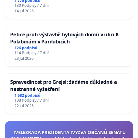
1 770 podpisů
130 Podpisy / 7 dní
14 Jul 2026
Petice proti výstavbě bytových domů v ulici K
Polabinám v Pardubicích
126 podpisů
114 Podpisy / 7 dní
23 Jul 2026
Spravedlnost pro Grejsí: žádáme důkladné a
nestranné vyšetření
1 682 podpisů
108 Podpisy / 7 dní
22 Jul 2026
‼️VELEZRADA PREZIDENTA‼️VÝZVA OBČANŮ SENÁTU