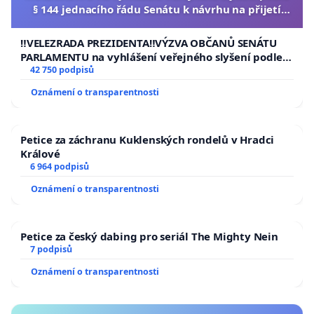
§ 144 jednacího řádu Senátu k návrhu na přijetí
usnesení k podání ústavní žaloby na prezidenta
republiky
‼️VELEZRADA PREZIDENTA‼️VÝZVA OBČANŮ SENÁTU
PARLAMENTU na vyhlášení veřejného slyšení podle §
144 jednacího řádu Senátu k návrhu na přijetí
42 750 podpisů
usnesení k podání ústavní žaloby na prezidenta
Oznámení o transparentnosti
republiky
Petice za záchranu Kuklenských rondelů v Hradci
Králové
6 964 podpisů
Oznámení o transparentnosti
Petice za český dabing pro seriál The Mighty Nein
7 podpisů
Oznámení o transparentnosti