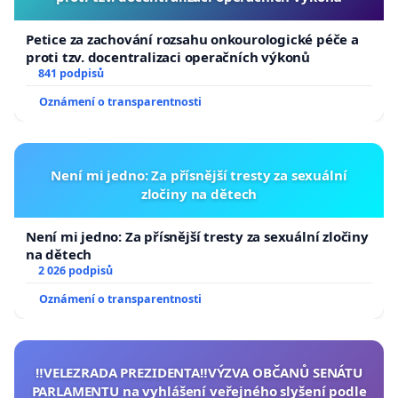
Petice za zachování rozsahu onkourologické péče a
proti tzv. docentralizaci operačních výkonů
841 podpisů
Oznámení o transparentnosti
Není mi jedno: Za přísnější tresty za sexuální
zločiny na dětech
Není mi jedno: Za přísnější tresty za sexuální zločiny
na dětech
2 026 podpisů
Oznámení o transparentnosti
‼️VELEZRADA PREZIDENTA‼️VÝZVA OBČANŮ SENÁTU
PARLAMENTU na vyhlášení veřejného slyšení podle