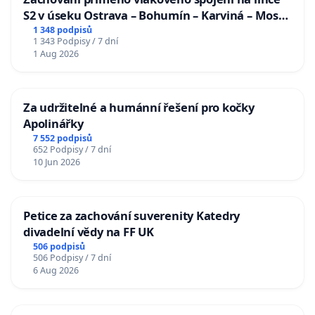
S2 v úseku Ostrava – Bohumín – Karviná – Mosty
u Jablunkova
1 348 podpisů
1 343 Podpisy / 7 dní
1 Aug 2026
Za udržitelné a humánní řešení pro kočky
Apolinářky
7 552 podpisů
652 Podpisy / 7 dní
10 Jun 2026
Petice za zachování suverenity Katedry
divadelní vědy na FF UK
506 podpisů
506 Podpisy / 7 dní
6 Aug 2026