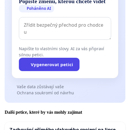
Popište změnu, kterou chcete vidět
Poháněno AI
Napište to vlastními slovy. AI za vás připraví
silnou petici.
Vygenerovat petici
Vaše data zůstávají vaše
Ochrana soukromí od návrhu
Další petice, které by vás mohly zajímat
Zachování přímého vlakového spojení na lince