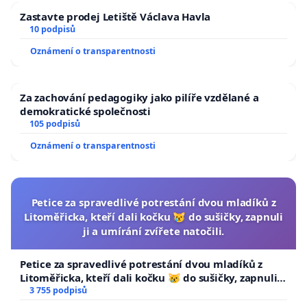
Zastavte prodej Letiště Václava Havla
10 podpisů
Oznámení o transparentnosti
Za zachování pedagogiky jako pilíře vzdělané a
demokratické společnosti
105 podpisů
Oznámení o transparentnosti
Petice za spravedlivé potrestání dvou mladíků z
Litoměřicka, kteří dali kočku 😿 do sušičky, zapnuli
ji a umírání zvířete natočili.
Petice za spravedlivé potrestání dvou mladíků z
Litoměřicka, kteří dali kočku 😿 do sušičky, zapnuli ji
a umírání zvířete natočili.
3 755 podpisů