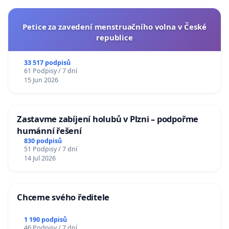
Petice za zavedení menstruačního volna v České
republice
33 517 podpisů
61 Podpisy / 7 dní
15 Jun 2026
Zastavme zabíjení holubů v Plzni – podpořme
humánní řešení
830 podpisů
51 Podpisy / 7 dní
14 Jul 2026
Chceme svého ředitele
1 190 podpisů
46 Podpisy / 7 dní