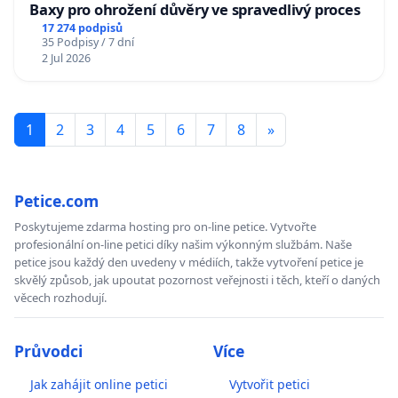
Baxy pro ohrožení důvěry ve spravedlivý proces
17 274 podpisů
35 Podpisy / 7 dní
2 Jul 2026
1
2
3
4
5
6
7
8
»
Petice.com
Poskytujeme zdarma hosting pro on-line petice. Vytvořte
profesionální on-line petici díky našim výkonným službám. Naše
petice jsou každý den uvedeny v médiích, takže vytvoření petice je
skvělý způsob, jak upoutat pozornost veřejnosti i těch, kteří o daných
věcech rozhodují.
Průvodci
Více
Jak zahájit online petici
Vytvořit petici