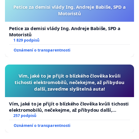
Petice za demisi vlády Ing. Andreje Babiše, SPD a
Motoristů
Petice za demisi vlády Ing. Andreje Babiše, SPD a
Motoristů
1 829 podpisů
Oznámení o transparentnosti
Vím, jaké to je přijít o blízkého člověka kvůli
tichosti elektromobilů, nečekejme, až přibydou
další, zaveďme slyšitelná auta!
Vím, jaké to je přijít o blízkého člověka kvůli tichosti
elektromobilů, nečekejme, až přibydou další,
zaveďme slyšitelná auta!
257 podpisů
Oznámení o transparentnosti