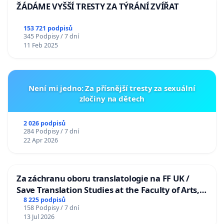
ŽÁDÁME VYŠŠÍ TRESTY ZA TÝRÁNÍ ZVÍŘAT
153 721 podpisů
345 Podpisy / 7 dní
11 Feb 2025
Není mi jedno: Za přísnější tresty za sexuální
zločiny na dětech
2 026 podpisů
284 Podpisy / 7 dní
22 Apr 2026
Za záchranu oboru translatologie na FF UK /
Save Translation Studies at the Faculty of Arts,
Charles University
8 225 podpisů
158 Podpisy / 7 dní
13 Jul 2026