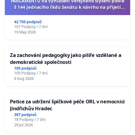
PARLAMENTU na vyhlášení veřejného slyšení podle
§ 144 jednacího řádu Senátu k návrhu na přijetí
usnesení k podání ústavní žaloby na prezidenta
republiky
42 750 podpisů
107 Podpisy / 7 dní
19 May 2026
Za zachování pedagogiky jako pilíře vzdělané a
demokratické společnosti
105 podpisů
105 Podpisy / 7 dní
6 Aug 2026
Petice za udržení špičkové péče ORL v nemocnici
Jindřichův Hradec
397 podpisů
78 Podpisy / 7 dní
29 Jul 2026