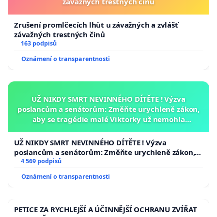
závažných trestných činů
Zrušení promlčecích lhůt u závažných a zvlášť
závažných trestných činů
163 podpisů
Oznámení o transparentnosti
UŽ NIKDY SMRT NEVINNÉHO DÍTĚTE ! Výzva
poslancům a senátorům: Změňte urychleně zákon,
aby se tragédie malé Viktorky už nemohla
opakovat!
UŽ NIKDY SMRT NEVINNÉHO DÍTĚTE ! Výzva
poslancům a senátorům: Změňte urychleně zákon,
aby se tragédie malé Viktorky už nemohla opakovat!
4 569 podpisů
Oznámení o transparentnosti
PETICE ZA RYCHLEJŠÍ A ÚČINNĚJŠÍ OCHRANU ZVÍŘAT