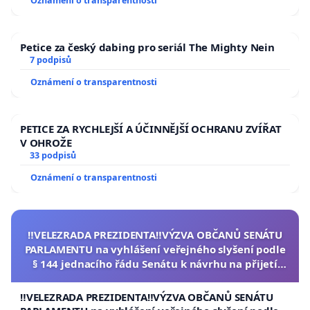
Oznámení o transparentnosti
Petice za český dabing pro seriál The Mighty Nein
7 podpisů
Oznámení o transparentnosti
PETICE ZA RYCHLEJŠÍ A ÚČINNĚJŠÍ OCHRANU ZVÍŘAT
V OHROŽE
33 podpisů
Oznámení o transparentnosti
‼️VELEZRADA PREZIDENTA‼️VÝZVA OBČANŮ SENÁTU
PARLAMENTU na vyhlášení veřejného slyšení podle
§ 144 jednacího řádu Senátu k návrhu na přijetí
usnesení k podání ústavní žaloby na prezidenta
republiky
‼️VELEZRADA PREZIDENTA‼️VÝZVA OBČANŮ SENÁTU