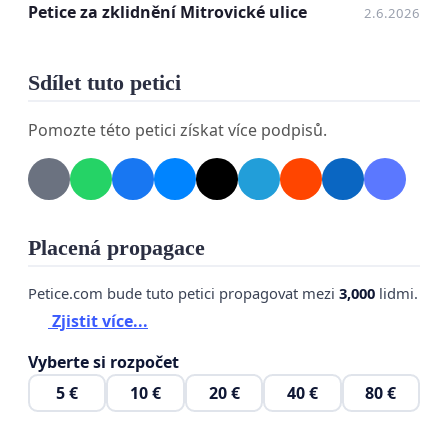
některých místech, se pomalu ul Mitrovická nedá
Petice za zklidnění Mitrovické ulice
2.6.2026
přejít na druhou stranu.
Automobily ani kamiony,(kteří maji mimichodem
Sdílet tuto petici
přes obec zákaz vjezdu)nedodržují stanovenou
Pomozte této petici získat více podpisů.
rychlost a je zde vysoká hlučnost a prašnost .
V obci,konkrétně ul Mitrovická ,již bylo několik
dopravních nehod,bohužel i sražené dítě
Placená propagace
Děkujeme za vyřešení této situace.
Karin Pravdová
Petice.com bude tuto petici propagovat mezi
3,000
lidmi.
Zjistit více...
Mitrovická 208/166
Vyberte si rozpočet
Stará Bělá,72400
5 €
10 €
20 €
40 €
80 €