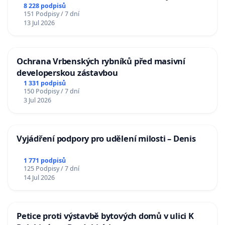
Charles University
8 228 podpisů
151 Podpisy / 7 dní
13 Jul 2026
Ochrana Vrbenských rybníků před masivní
developerskou zástavbou
1 331 podpisů
150 Podpisy / 7 dní
3 Jul 2026
Vyjádření podpory pro udělení milosti – Denis
1 771 podpisů
125 Podpisy / 7 dní
14 Jul 2026
Petice proti výstavbě bytových domů v ulici K