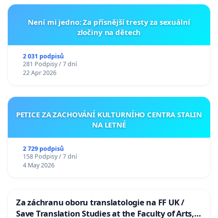
Není mi jedno: Za přísnější tresty za sexuální
zločiny na dětech
2 031 podpisů
281 Podpisy / 7 dní
22 Apr 2026
PETICE ZA ZACHOVÁNÍ KULTURNÍHO CENTRA STALIN
NA LETNÉ
2 729 podpisů
158 Podpisy / 7 dní
4 May 2026
Za záchranu oboru translatologie na FF UK /
Save Translation Studies at the Faculty of Arts,