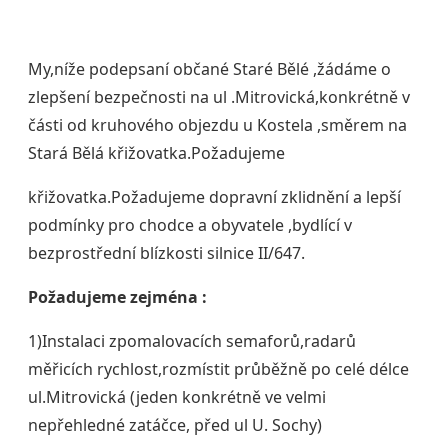
My,níže podepsaní občané Staré Bělé ,žádáme o
zlepšení bezpečnosti na ul .Mitrovická,konkrétně v
části od kruhového objezdu u Kostela ,směrem na
Stará Bělá křižovatka.Požadujeme
křižovatka.Požadujeme dopravní zklidnění a lepší
podmínky pro chodce a obyvatele ,bydlící v
bezprostřední blízkosti silnice II/647.
Požadujeme zejména :
1)Instalaci zpomalovacích semaforů,radarů
měřicích rychlost,rozmístit průběžně po celé délce
ul.Mitrovická (jeden konkrétně ve velmi
nepřehledné zatáčce, před ul U. Sochy)