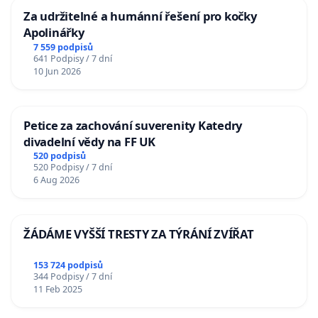
Za udržitelné a humánní řešení pro kočky
Apolinářky
7 559 podpisů
641 Podpisy / 7 dní
10 Jun 2026
Petice za zachování suverenity Katedry
divadelní vědy na FF UK
520 podpisů
520 Podpisy / 7 dní
6 Aug 2026
ŽÁDÁME VYŠŠÍ TRESTY ZA TÝRÁNÍ ZVÍŘAT
153 724 podpisů
344 Podpisy / 7 dní
11 Feb 2025