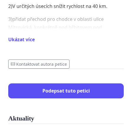
2)V určitých úsecích snížit rychlost na 40 km.
3)přidat přechod pro chodce v oblasti ulice
Mitrovická, konkrétně pod hřbitovem,pod
kapličkou a dále průběžně po celé délce
Ukázat více
ul.Mitrovická,kde přechody chybí
4)Vybudovat
kruhový objezd ve spojení křižovatky
Kontaktovat autora petice
U Sochy a Mitrovická
Podepsat tuto petici
Nebo:
Vybudování obchvatu Staré Bělé ,kde se doprava(i
Aktuality
tranzitní )za poslední dobu velmi zvýšila a v