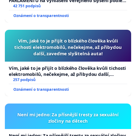
PARLAMENTU na vyhlášení veřejného slyšení podle §
144 jednacího řádu Senátu k návrhu na přijetí
42 751 podpisů
usnesení k podání ústavní žaloby na prezidenta
Oznámení o transparentnosti
republiky
Vím, jaké to je přijít o blízkého člověka kvůli
tichosti elektromobilů, nečekejme, až přibydou
další, zaveďme slyšitelná auta!
Vím, jaké to je přijít o blízkého člověka kvůli tichosti
elektromobilů, nečekejme, až přibydou další,
zaveďme slyšitelná auta!
257 podpisů
Oznámení o transparentnosti
Není mi jedno: Za přísnější tresty za sexuální
zločiny na dětech
Není mi jedno: Za přísnější tresty za sexuální zločiny