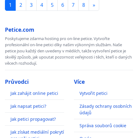
1
2
3
4
5
6
7
8
»
Petice.com
Poskytujeme zdarma hosting pro on-line petice. Vytvořte
profesionální on-line petici díky našim výkonným službám. Naše
petice jsou každý den uvedeny v médiích, takže vytvoření petice je
skvělý způsob, jak upoutat pozornost veřejnosti i těch, kteří o daných
věcech rozhodují.
Průvodci
Více
Jak zahájit online petici
Vytvořit petici
Jak napsat petici?
Zásady ochrany osobních
údajů
Jak petici propagovat?
Správa souborů cookie
Jak získat mediální pokrytí