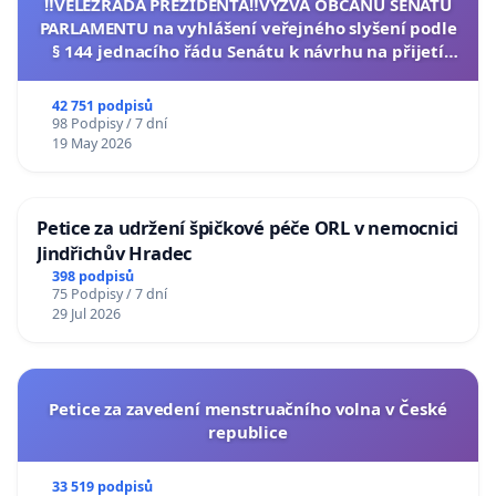
‼️VELEZRADA PREZIDENTA‼️VÝZVA OBČANŮ SENÁTU
PARLAMENTU na vyhlášení veřejného slyšení podle
§ 144 jednacího řádu Senátu k návrhu na přijetí
usnesení k podání ústavní žaloby na prezidenta
republiky
42 751 podpisů
98 Podpisy / 7 dní
19 May 2026
Petice za udržení špičkové péče ORL v nemocnici
Jindřichův Hradec
398 podpisů
75 Podpisy / 7 dní
29 Jul 2026
Petice za zavedení menstruačního volna v České
republice
33 519 podpisů