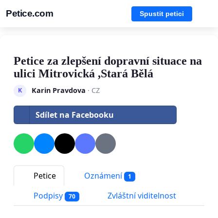
Petice.com
Spustit petici
Petice za zlepšení dopravní situace na
ulici Mitrovická ,Stará Bělá
Karin Pravdova
· CZ
K
Sdílet na Facebooku
Petice
Oznámení
1
Podpisy
Zvláštní viditelnost
70