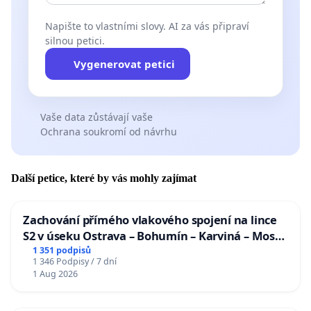
Napište to vlastními slovy. AI za vás připraví
silnou petici.
Vygenerovat petici
Vaše data zůstávají vaše
Ochrana soukromí od návrhu
Další petice, které by vás mohly zajímat
Zachování přímého vlakového spojení na lince
S2 v úseku Ostrava – Bohumín – Karviná – Mosty
u Jablunkova
1 351 podpisů
1 346 Podpisy / 7 dní
1 Aug 2026