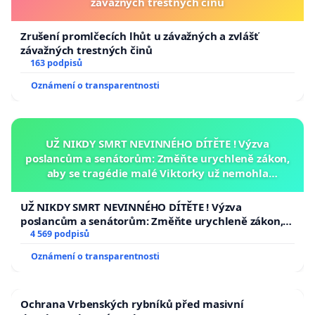
závažných trestných činů
Zrušení promlčecích lhůt u závažných a zvlášť
závažných trestných činů
163 podpisů
Oznámení o transparentnosti
UŽ NIKDY SMRT NEVINNÉHO DÍTĚTE ! Výzva
poslancům a senátorům: Změňte urychleně zákon,
aby se tragédie malé Viktorky už nemohla
opakovat!
UŽ NIKDY SMRT NEVINNÉHO DÍTĚTE ! Výzva
poslancům a senátorům: Změňte urychleně zákon,
aby se tragédie malé Viktorky už nemohla opakovat!
4 569 podpisů
Oznámení o transparentnosti
Ochrana Vrbenských rybníků před masivní