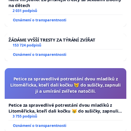
na dětech
2 031 podpisů
Oznámení o transparentnosti
ŽÁDÁME VYŠŠÍ TRESTY ZA TÝRÁNÍ ZVÍŘAT
153 724 podpisů
Oznámení o transparentnosti
Petice za spravedlivé potrestání dvou mladíků z
Litoměřicka, kteří dali kočku 😿 do sušičky, zapnuli
ji a umírání zvířete natočili.
Petice za spravedlivé potrestání dvou mladíků z
Litoměřicka, kteří dali kočku 😿 do sušičky, zapnuli ji
a umírání zvířete natočili.
3 755 podpisů
Oznámení o transparentnosti