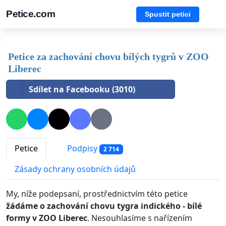
Petice.com
Spustit petici
Petice za zachování chovu bílých tygrů v ZOO
Liberec
Sdílet na Facebooku (3010)
Petice
Podpisy
2 714
Zásady ochrany osobních údajů
My, níže podepsaní, prostřednictvím této petice
žádáme o zachování chovu tygra indického - bílé
formy v ZOO Liberec
. Nesouhlasíme s nařízením