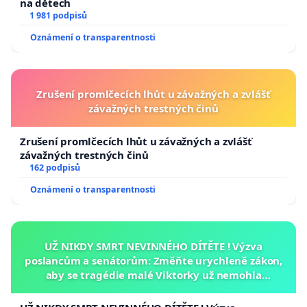
na dětech
1 981 podpisů
Oznámení o transparentnosti
Zrušení promlčecích lhůt u závažných a zvlášť
závažných trestných činů
Zrušení promlčecích lhůt u závažných a zvlášť
závažných trestných činů
162 podpisů
Oznámení o transparentnosti
UŽ NIKDY SMRT NEVINNÉHO DÍTĚTE ! Výzva
poslancům a senátorům: Změňte urychleně zákon,
aby se tragédie malé Viktorky už nemohla
opakovat!