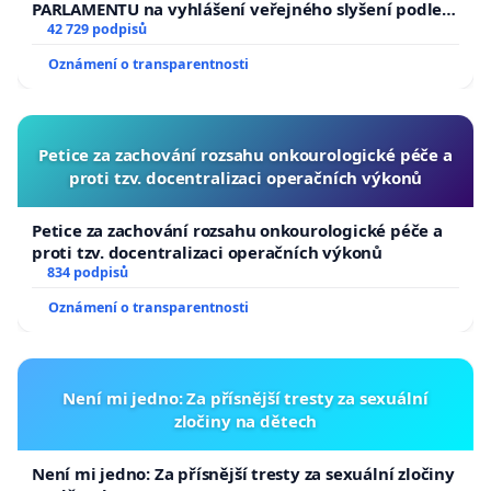
PARLAMENTU na vyhlášení veřejného slyšení podle §
144 jednacího řádu Senátu k návrhu na přijetí
42 729 podpisů
usnesení k podání ústavní žaloby na prezidenta
Oznámení o transparentnosti
republiky
Petice za zachování rozsahu onkourologické péče a
proti tzv. docentralizaci operačních výkonů
Petice za zachování rozsahu onkourologické péče a
proti tzv. docentralizaci operačních výkonů
834 podpisů
Oznámení o transparentnosti
Není mi jedno: Za přísnější tresty za sexuální
zločiny na dětech
Není mi jedno: Za přísnější tresty za sexuální zločiny