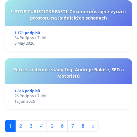
‼️ STOP TURISTICKÉ PASTI! Chceme důstojné využití
prostoru na Radnických schodech
1 171 podpisů
34 Podpisy / 7 dní
6 May 2026
Petice za demisi vlády Ing. Andreje Babiše, SPD a
Motoristů
1 816 podpisů
26 Podpisy / 7 dní
12 Jun 2026
1
2
3
4
5
6
7
8
»