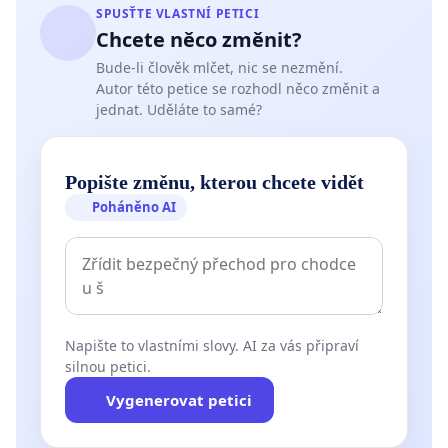
SPUSŤTE VLASTNÍ PETICI
Chcete něco změnit?
Bude-li člověk mlčet, nic se nezmění.
Autor této petice se rozhodl něco změnit a
jednat. Uděláte to samé?
Popište změnu, kterou chcete vidět
Poháněno AI
Napište to vlastními slovy. AI za vás připraví
silnou petici.
Vygenerovat petici