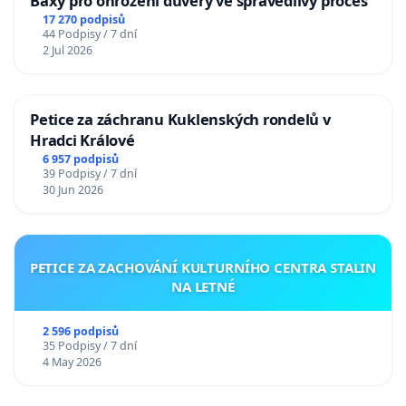
Baxy pro ohrožení důvěry ve spravedlivý proces
17 270 podpisů
44 Podpisy / 7 dní
2 Jul 2026
Petice za záchranu Kuklenských rondelů v
Hradci Králové
6 957 podpisů
39 Podpisy / 7 dní
30 Jun 2026
PETICE ZA ZACHOVÁNÍ KULTURNÍHO CENTRA STALIN
NA LETNÉ
2 596 podpisů
35 Podpisy / 7 dní
4 May 2026