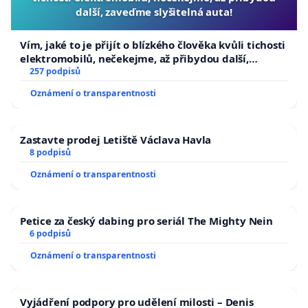
další, zaveďme slyšitelná auta!
Vím, jaké to je přijít o blízkého člověka kvůli tichosti
elektromobilů, nečekejme, až přibydou další,
zaveďme slyšitelná auta!
257 podpisů
Oznámení o transparentnosti
Zastavte prodej Letiště Václava Havla
8 podpisů
Oznámení o transparentnosti
Petice za český dabing pro seriál The Mighty Nein
6 podpisů
Oznámení o transparentnosti
Vyjádření podpory pro udělení milosti – Denis