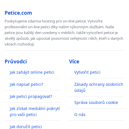
Petice.com
Poskytujeme zdarma hosting pro on-line petice. Vytvořte
profesionální on-line petici díky našim výkonným službám. Naše
petice jsou každý den uvedeny v médiích, takže vytvoření petice je
skvělý způsob, jak upoutat pozornost veřejnosti i těch, kteří o daných
věcech rozhodují.
Průvodci
Více
Jak zahájit online petici
Vytvořit petici
Jak napsat petici?
Zásady ochrany osobních
údajů
Jak petici propagovat?
Správa souborů cookie
Jak získat mediální pokrytí
pro vaši petici
O nás
Jak doručit petici