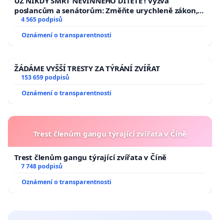
UŽ NIKDY SMRT NEVINNÉHO DÍTĚTE ! Výzva
poslancům a senátorům: Změňte urychleně zákon,
aby se tragédie malé Viktorky už nemohla opakovat!
4 565 podpisů
Oznámení o transparentnosti
ŽÁDÁME VYŠŠÍ TRESTY ZA TÝRÁNÍ ZVÍŘAT
153 659 podpisů
Oznámení o transparentnosti
Trest členům gangu týrající zvířata v Číně
Trest členům gangu týrající zvířata v Číně
7 748 podpisů
Oznámení o transparentnosti