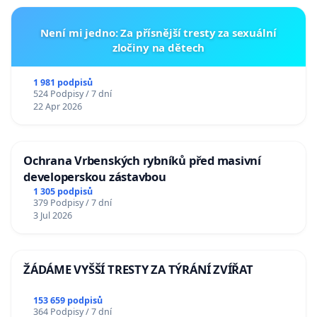
Není mi jedno: Za přísnější tresty za sexuální
zločiny na dětech
1 981 podpisů
524 Podpisy / 7 dní
22 Apr 2026
Ochrana Vrbenských rybníků před masivní
developerskou zástavbou
1 305 podpisů
379 Podpisy / 7 dní
3 Jul 2026
ŽÁDÁME VYŠŠÍ TRESTY ZA TÝRÁNÍ ZVÍŘAT
153 659 podpisů
364 Podpisy / 7 dní