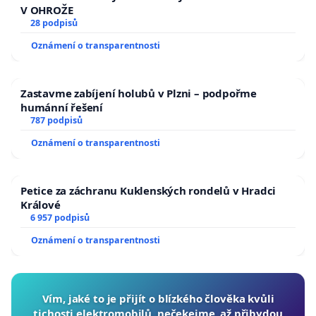
V OHROŽE
28 podpisů
Oznámení o transparentnosti
Zastavme zabíjení holubů v Plzni – podpořme
humánní řešení
787 podpisů
Oznámení o transparentnosti
Petice za záchranu Kuklenských rondelů v Hradci
Králové
6 957 podpisů
Oznámení o transparentnosti
Vím, jaké to je přijít o blízkého člověka kvůli
tichosti elektromobilů, nečekejme, až přibydou