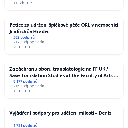
11 Feb 2025
Petice za udržení špičkové péče ORL v nemocnici
Jindřichův Hradec
382 podpisů
217 Podpisy / 7 dní
29 Jul 2026
Za záchranu oboru translatologie na FF UK /
Save Translation Studies at the Faculty of Arts,
Charles University
8 177 podpisů
216 Podpisy / 7 dní
13 Jul 2026
Vyjádření podpory pro udělení milosti – Denis
1 731 podpisů