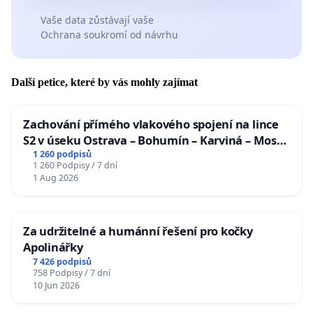
Vaše data zůstávají vaše
Ochrana soukromí od návrhu
Další petice, které by vás mohly zajímat
Zachování přímého vlakového spojení na lince
S2 v úseku Ostrava – Bohumín – Karviná – Mosty
u Jablunkova
1 260 podpisů
1 260 Podpisy / 7 dní
1 Aug 2026
Za udržitelné a humánní řešení pro kočky
Apolinářky
7 426 podpisů
758 Podpisy / 7 dní
10 Jun 2026