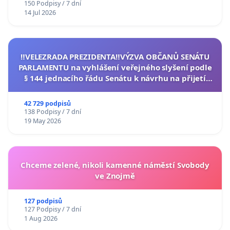
150 Podpisy / 7 dní
14 Jul 2026
‼️VELEZRADA PREZIDENTA‼️VÝZVA OBČANŮ SENÁTU
PARLAMENTU na vyhlášení veřejného slyšení podle
§ 144 jednacího řádu Senátu k návrhu na přijetí
usnesení k podání ústavní žaloby na prezidenta
republiky
42 729 podpisů
138 Podpisy / 7 dní
19 May 2026
Chceme zelené, nikoli kamenné náměstí Svobody
ve Znojmě
127 podpisů
127 Podpisy / 7 dní
1 Aug 2026