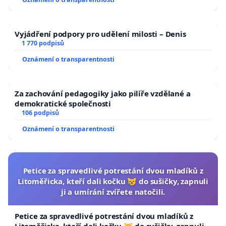
Vyjádření podpory pro udělení milosti – Denis
1 770 podpisů
Oznámení o transparentnosti
Za zachování pedagogiky jako pilíře vzdělané a
demokratické společnosti
106 podpisů
Oznámení o transparentnosti
Petice za spravedlivé potrestání dvou mladíků z
Litoměřicka, kteří dali kočku 😿 do sušičky, zapnuli
ji a umírání zvířete natočili.
Petice za spravedlivé potrestání dvou mladíků z
Litoměřicka, kteří dali kočku 😿 do sušičky, zapnuli ji