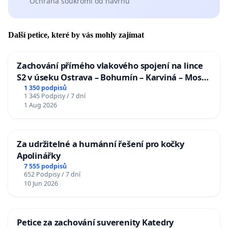
Ochrana soukromí od návrhu
Další petice, které by vás mohly zajímat
Zachování přímého vlakového spojení na lince
S2 v úseku Ostrava – Bohumín – Karviná – Mosty
u Jablunkova
1 350 podpisů
1 345 Podpisy / 7 dní
1 Aug 2026
Za udržitelné a humánní řešení pro kočky
Apolinářky
7 555 podpisů
652 Podpisy / 7 dní
10 Jun 2026
Petice za zachování suverenity Katedry