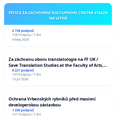
PETICE ZA ZACHOVÁNÍ KULTURNÍHO CENTRA STALIN
NA LETNÉ
2 728 podpisů
158 Podpisy / 7 dní
4 May 2026
Za záchranu oboru translatologie na FF UK /
Save Translation Studies at the Faculty of Arts,
Charles University
8 227 podpisů
155 Podpisy / 7 dní
13 Jul 2026
Ochrana Vrbenských rybníků před masivní
developerskou zástavbou
1 330 podpisů
151 Podpisy / 7 dní