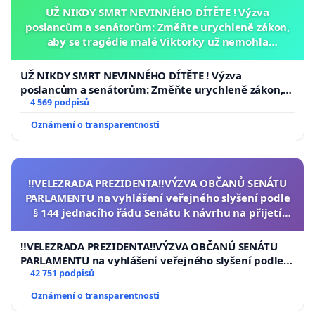
UŽ NIKDY SMRT NEVINNÉHO DÍTĚTE ! Výzva
poslancům a senátorům: Změňte urychleně zákon,
aby se tragédie malé Viktorky už nemohla
opakovat!
UŽ NIKDY SMRT NEVINNÉHO DÍTĚTE ! Výzva
poslancům a senátorům: Změňte urychleně zákon,
aby se tragédie malé Viktorky už nemohla opakovat!
4 569 podpisů
Oznámení o transparentnosti
‼️VELEZRADA PREZIDENTA‼️VÝZVA OBČANŮ SENÁTU
PARLAMENTU na vyhlášení veřejného slyšení podle
§ 144 jednacího řádu Senátu k návrhu na přijetí
usnesení k podání ústavní žaloby na prezidenta
republiky
‼️VELEZRADA PREZIDENTA‼️VÝZVA OBČANŮ SENÁTU
PARLAMENTU na vyhlášení veřejného slyšení podle §
144 jednacího řádu Senátu k návrhu na přijetí
42 751 podpisů
usnesení k podání ústavní žaloby na prezidenta
Oznámení o transparentnosti
republiky