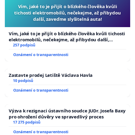
Vím, jaké to je přijít o blízkého člověka kvůli
tichosti elektromobilů, nečekejme, až přibydou
další, zaveďme slyšitelná auta!
Vím, jaké to je přijít o blízkého člověka kvůli tichosti
elektromobilů, nečekejme, až přibydou další,
zaveďme slyšitelná auta!
257 podpisů
Oznámení o transparentnosti
Zastavte prodej Letiště Václava Havla
10 podpisů
Oznámení o transparentnosti
Výzva k rezignaci ústavního soudce JUDr. Josefa Baxy
pro ohrožení důvěry ve spravedlivý proces
17 275 podpisů
Oznámení o transparentnosti