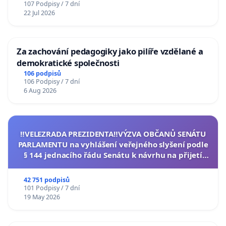
107 Podpisy / 7 dní
22 Jul 2026
Za zachování pedagogiky jako pilíře vzdělané a
demokratické společnosti
106 podpisů
106 Podpisy / 7 dní
6 Aug 2026
‼️VELEZRADA PREZIDENTA‼️VÝZVA OBČANŮ SENÁTU
PARLAMENTU na vyhlášení veřejného slyšení podle
§ 144 jednacího řádu Senátu k návrhu na přijetí
usnesení k podání ústavní žaloby na prezidenta
republiky
42 751 podpisů
101 Podpisy / 7 dní
19 May 2026