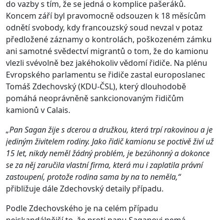
do vazby s tím, že se jedná o komplice pašeráků.
Koncem září byl pravomocně odsouzen k 18 měsícům
odnětí svobody, kdy francouzský soud nevzal v potaz
předložené záznamy o kontrolách, poškozeném zámku
ani samotné svědectví migrantů o tom, že do kamionu
vlezli svévolně bez jakéhokoliv vědomí řidiče. Na plénu
Evropského parlamentu se řidiče zastal europoslanec
Tomáš Zdechovský (KDU-ČSL), který dlouhodobě
pomáhá neoprávněně sankcionovaným řidičům
kamionů v Calais.
„Pan Sagan žije s dcerou a družkou, která trpí rakovinou a je
jediným živitelem rodiny. Jako řidič kamionu se poctivě živí už
15 let, nikdy neměl žádný problém, je bezúhonný a dokonce
se za něj zaručila vlastní firma, která mu i zaplatila právní
zastoupení, protože rodina sama by na to neměla,“
přibližuje dále Zdechovský detaily případu.
Podle Zdechovského je na celém případu