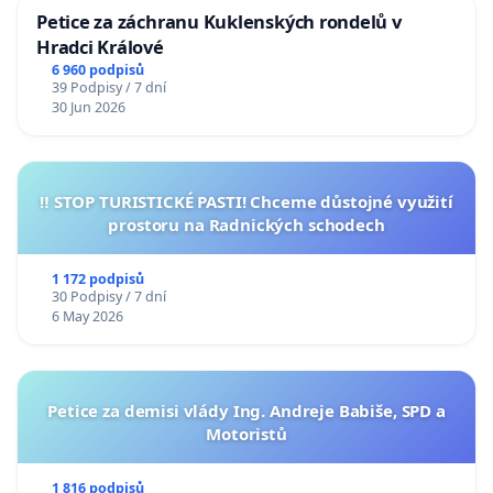
Petice za záchranu Kuklenských rondelů v
Hradci Králové
6 960 podpisů
39 Podpisy / 7 dní
30 Jun 2026
‼️ STOP TURISTICKÉ PASTI! Chceme důstojné využití
prostoru na Radnických schodech
1 172 podpisů
30 Podpisy / 7 dní
6 May 2026
Petice za demisi vlády Ing. Andreje Babiše, SPD a
Motoristů
1 816 podpisů