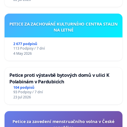
PETICE ZA ZACHOVÁNÍ KULTURNÍHO CENTRA STALIN
NA LETNÉ
2 677 podpisů
113 Podpisy / 7 dní
4 May 2026
Petice proti výstavbě bytových domů v ulici K
Polabinám v Pardubicích
104 podpisů
93 Podpisy / 7 dní
23 Jul 2026
Petice za zavedení menstruačního volna v České