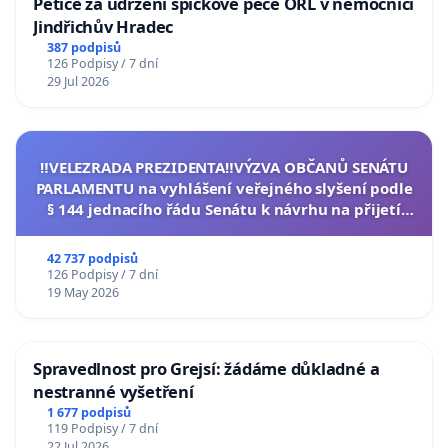
Petice za udržení špičkové péče ORL v nemocnici
Jindřichův Hradec
387 podpisů
126 Podpisy / 7 dní
29 Jul 2026
‼️VELEZRADA PREZIDENTA‼️VÝZVA OBČANŮ SENÁTU
PARLAMENTU na vyhlášení veřejného slyšení podle
§ 144 jednacího řádu Senátu k návrhu na přijetí
usnesení k podání ústavní žaloby na prezidenta
republiky
42 737 podpisů
126 Podpisy / 7 dní
19 May 2026
Spravedlnost pro Grejsí: žádáme důkladné a
nestranné vyšetření
1 677 podpisů
119 Podpisy / 7 dní
22 Jul 2026