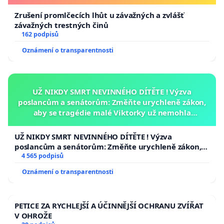
Zrušení promlčecích lhůt u závažných a zvlášť
závažných trestných činů
162 podpisů
Oznámení o transparentnosti
UŽ NIKDY SMRT NEVINNÉHO DÍTĚTE ! Výzva
poslancům a senátorům: Změňte urychleně zákon,
aby se tragédie malé Viktorky už nemohla
opakovat!
UŽ NIKDY SMRT NEVINNÉHO DÍTĚTE ! Výzva
poslancům a senátorům: Změňte urychleně zákon,
aby se tragédie malé Viktorky už nemohla opakovat!
4 565 podpisů
Oznámení o transparentnosti
PETICE ZA RYCHLEJŠÍ A ÚČINNĚJŠÍ OCHRANU ZVÍŘAT
V OHROŽE