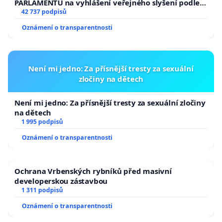
PARLAMENTU na vyhlášení veřejného slyšení podle §
144 jednacího řádu Senátu k návrhu na přijetí
42 737 podpisů
usnesení k podání ústavní žaloby na prezidenta
Oznámení o transparentnosti
republiky
Není mi jedno: Za přísnější tresty za sexuální
zločiny na dětech
Není mi jedno: Za přísnější tresty za sexuální zločiny
na dětech
1 995 podpisů
Oznámení o transparentnosti
Ochrana Vrbenských rybníků před masivní
developerskou zástavbou
1 311 podpisů
Oznámení o transparentnosti