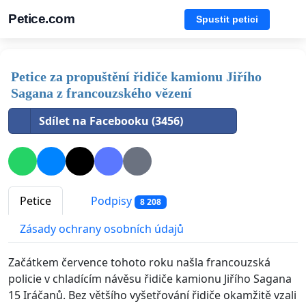
Petice.com
Spustit petici
Petice za propuštění řidiče kamionu Jiřího
Sagana z francouzského vězení
Sdílet na Facebooku (3456)
Petice
Podpisy
8 208
Zásady ochrany osobních údajů
Začátkem července tohoto roku našla francouzská
policie v chladícím návěsu řidiče kamionu Jiřího Sagana
15 Iráčanů. Bez většího vyšetřování řidiče okamžitě vzali