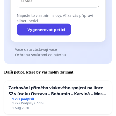
Napište to vlastními slovy. AI za vás připraví
silnou petici.
Vygenerovat petici
Vaše data zůstávají vaše
Ochrana soukromí od návrhu
Další petice, které by vás mohly zajímat
Zachování přímého vlakového spojení na lince
S2 v úseku Ostrava – Bohumín – Karviná – Mosty
u Jablunkova
1 297 podpisů
1 297 Podpisy / 7 dní
1 Aug 2026