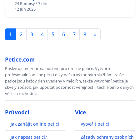
24 Podpisy / 7 dní
12 Jun 2026
1
2
3
4
5
6
7
8
»
Petice.com
Poskytujeme zdarma hosting pro on-line petice. Vytvořte
profesionální on-line petici díky našim výkonným službám. Naše
petice jsou každý den uvedeny v médiích, takže vytvoření petice je
skvělý způsob, jak upoutat pozornost veřejnosti i těch, kteří o daných
věcech rozhodují.
Průvodci
Více
Jak zahájit online petici
Vytvořit petici
Jak napsat petici?
Zásady ochrany osobních