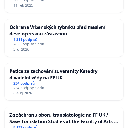
368 Podpisy / 7 dní
11 Feb 2025
Ochrana Vrbenských rybníků před masivní
developerskou zástavbou
1 311 podpisů
263 Podpisy / 7 dní
3 Jul 2026
Petice za zachování suverenity Katedry
divadelní vědy na FF UK
234 podpisů
234 Podpisy / 7 dní
6 Aug 2026
Za záchranu oboru translatologie na FF UK /
Save Translation Studies at the Faculty of Arts,
Charles University
8 192 podpisů