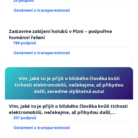
29 podpisů
Oznámení o transparentnosti
Zastavme zabíjení holubů v Plzni – podpořme
humánní řešení
789 podpisů
Oznámení o transparentnosti
Vím, jaké to je přijít o blízkého člověka kvůli
tichosti elektromobilů, nečekejme, až přibydou
další, zaveďme slyšitelná auta!
Vím, jaké to je přijít o blízkého člověka kvůli tichosti
elektromobilů, nečekejme, až přibydou další,
zaveďme slyšitelná auta!
257 podpisů
Oznámení o transparentnosti