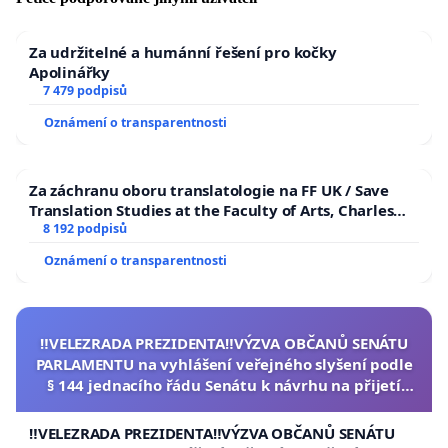
Za udržitelné a humánní řešení pro kočky
Apolinářky
7 479 podpisů
Oznámení o transparentnosti
Za záchranu oboru translatologie na FF UK / Save
Translation Studies at the Faculty of Arts, Charles
University
8 192 podpisů
Oznámení o transparentnosti
‼️VELEZRADA PREZIDENTA‼️VÝZVA OBČANŮ SENÁTU
PARLAMENTU na vyhlášení veřejného slyšení podle
§ 144 jednacího řádu Senátu k návrhu na přijetí
usnesení k podání ústavní žaloby na prezidenta
republiky
‼️VELEZRADA PREZIDENTA‼️VÝZVA OBČANŮ SENÁTU