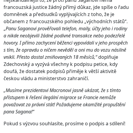
nejskandálnější to, že proti panu Saganovi nemá
francouzská justice žádný přímý důkaz, jde spíše o řadu
domněnek a předsudků vyplývajících z toho, že je
občanem z francouzského pohledu „východních států“.
„
Panu Saganovi prověřovali telefon, maily, účty jeho i rodiny
a nikde neobjevili žádné podivné transakce nebo podezřelé
hovory. I přímo zachycení běženci vypovídali v jeho prospěch
s tím, že opravdu o ničem nevěděl a oni mu do vozu násilně
vnikli. Přesto dostal zmiňovaných 18 měsíců,“
doplňuje
Zdechovský a vyzývá všechny k podpisu petice, kdy
doufá, že dostatek podpisů přiměje k větší aktivitě
českou vládu a ministerstvo zahraničí.
„Musíme prezidentovi Macronovi jasně ukázat, že s tímto
přístupem k řešení ilegální migrace se Francie nemůže
považovat za právní stát! Požadujeme okamžité propuštění
pana Sagana!“
Pokud s výzvou souhlasíte, prosíme o podpis a sdílení!