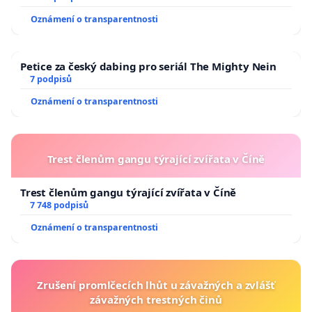
Oznámení o transparentnosti
Petice za český dabing pro seriál The Mighty Nein
7 podpisů
Oznámení o transparentnosti
Trest členům gangu týrající zvířata v Číně
Trest členům gangu týrající zvířata v Číně
7 748 podpisů
Oznámení o transparentnosti
Zrušení promlčecích lhůt u závažných a zvlášť
závažných trestných činů