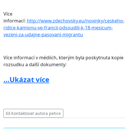
Více
informací:
http://www.zdechovsky.eu/novinky/ceskeho-
ridice-kamionu-ve-francii-odsoudili-k-18-mesicum-
vezeni-za-udajne-pasovani-migrantu
Více informací v médiích, kterým byla poskytnuta kopie
rozsudku a další dokumenty:
https://prima.iprima.cz/zpravodajstvi/2-10-2018-velke-
...Ukázat více
zpravy-cesky-sofer-kamionu-odsouzen-ve-francii-za-
prevoz-migrantu
https://zpravy.idnes.cz/migranti-kamion-cesky-ridic-
soud-francie-callais-vezeni-pj2-/zahranicni.aspx?
Kontaktovat autora petice
c=A181002_202825_zahranicni_mpl